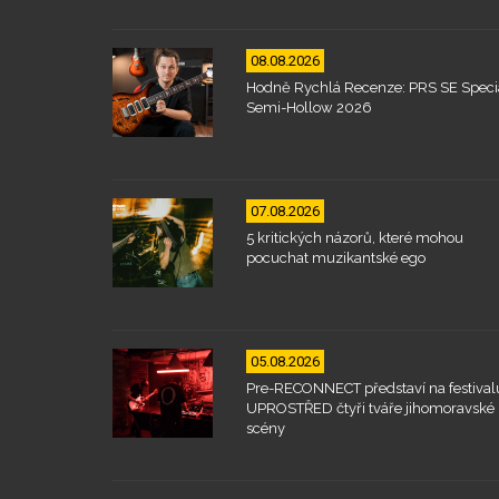
08.08.2026
Hodně Rychlá Recenze: PRS SE Speci
Semi-Hollow 2026
07.08.2026
5 kritických názorů, které mohou
pocuchat muzikantské ego
05.08.2026
Pre-RECONNECT představí na festival
UPROSTŘED čtyři tváře jihomoravské
scény