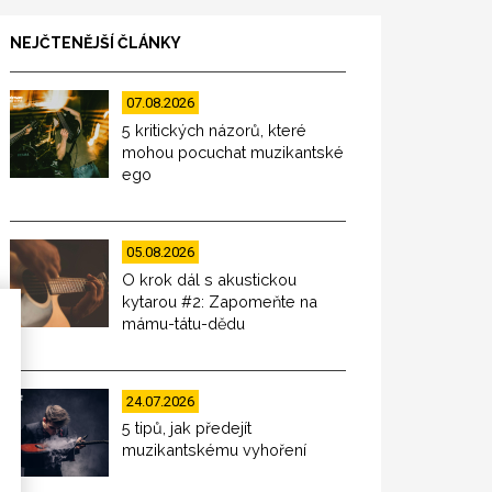
NEJČTENĚJŠÍ ČLÁNKY
07.08.2026
5 kritických názorů, které
mohou pocuchat muzikantské
ego
05.08.2026
O krok dál s akustickou
kytarou #2: Zapomeňte na
mámu-tátu-dědu
24.07.2026
5 tipů, jak předejít
muzikantskému vyhoření