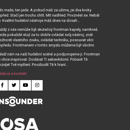
o maže, ten jede. A pokud máš za ušima, jsi dva kroky
před. Stačí jen trochu chtít. Mít nadhled. Povznést se. Nebát
. Kvalitní hudební nástroje máš dnes na dosah...
ždý z nás nemůže být skutečný frontman kapely, namítneš.
nže pokaždé stojí za to dobře ovládat svůj nástroj, znát
žnosti vlastního zvuku, ovládat techniku, posouvat věci
opředu. Frontmanem v tomto smyslu můžeme být všichni.
leží nám na naší hudební scéně a podporujeme ji. Frontman
 chce inspirovat. Dodávat Ti sebevědomí. Pobavit Tě.
zvíjet Tvé myšlení. Povzbudit Tě k hraní...
dakce a kontakt