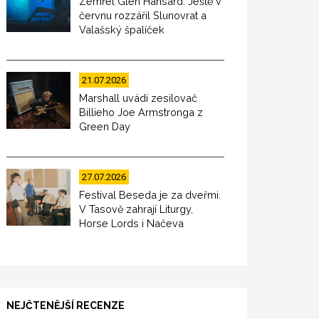
Zemřel Glen Hansard. Ještě v
červnu rozzářil Slunovrat a
Valašský špalíček
21.07.2026
Marshall uvádí zesilovač
Billieho Joe Armstronga z
Green Day
27.07.2026
Festival Beseda je za dveřmi.
V Tasově zahrají Liturgy,
Horse Lords i Načeva
NEJČTENĚJŠÍ RECENZE