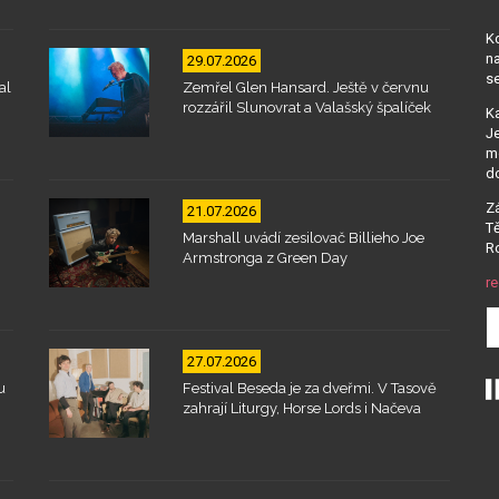
Kd
na
29.07.2026
se
al
Zemřel Glen Hansard. Ještě v červnu
rozzářil Slunovrat a Valašský špalíček
Ka
Je
mo
d
Zá
21.07.2026
Tě
Marshall uvádí zesilovač Billieho Joe
Ro
Armstronga z Green Day
re
27.07.2026
u
Festival Beseda je za dveřmi. V Tasově
zahrají Liturgy, Horse Lords i Načeva