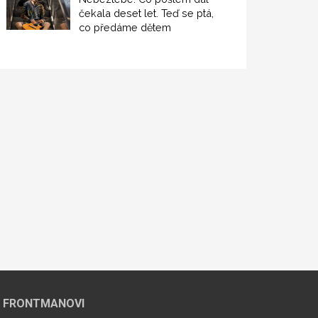
čekala deset let. Teď se ptá,
co předáme dětem
 FRONTMANOVI