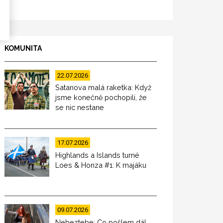
KOMUNITA
22.07.2026
Satanova malá raketka: Když
jsme konečně pochopili, že
se nic nestane
17.07.2026
Highlands a Islands turné
Loes & Honza #1: K majáku
09.07.2026
Nebeztebe: Co pošlem dál