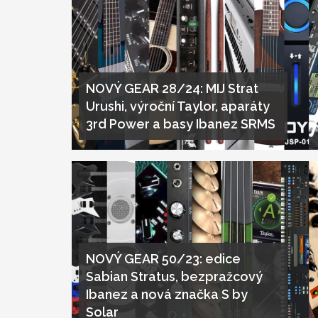
NOVÝ GEAR 28/24: MIJ Strat
Urushi, výroční Taylor, aparáty
3rd Power a basy Ibanez SRMS
NOVÝ GEAR 50/23: edice
Sabian Stratus, bezpražcový
Ibanez a nová značka S by
Solar