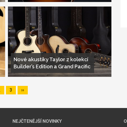
Nové akustiky Taylor z kolekcí
Builder’s Edition a Grand Pacific
Page
2
Page
3
Následující
››
stránka
NEJČTENĚJŠÍ NOVINKY
O