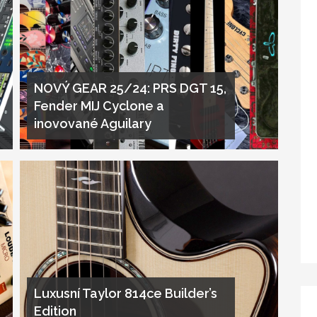
NOVÝ GEAR 25/24: PRS DGT 15,
Fender MIJ Cyclone a
inovované Aguilary
Luxusní Taylor 814ce Builder’s
Edition