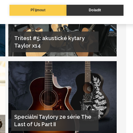
Přijmout
Doladit
Tritest #5: akustické kytary
Taylor x14
Speciální Taylory ze série The
Last of Us Part II