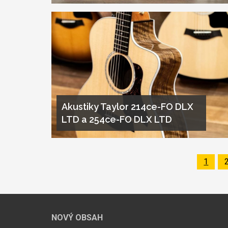
Akustiky Taylor 214ce-FO DLX
LTD a 254ce-FO DLX LTD
Page
1
Pagination
NOVÝ OBSAH