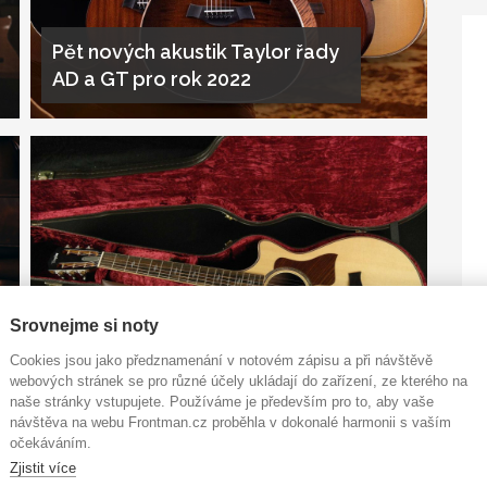
Pět nových akustik Taylor řady
AD a GT pro rok 2022
Srovnejme si noty
Taylor 812ce 12-Fret DLX:
Cookies jsou jako předznamenání v notovém zápisu a při návštěvě
návykový luxus
webových stránek se pro různé účely ukládají do zařízení, ze kterého na
naše stránky vstupujete. Používáme je především pro to, aby vaše
návštěva na webu Frontman.cz proběhla v dokonalé harmonii s vaším
očekáváním.
Zjistit více