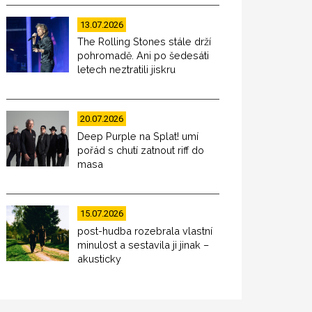
13.07.2026
The Rolling Stones stále drží
pohromadě. Ani po šedesáti
letech neztratili jiskru
20.07.2026
Deep Purple na Splat! umí
pořád s chutí zatnout riff do
masa
15.07.2026
post-hudba rozebrala vlastní
minulost a sestavila ji jinak –
akusticky