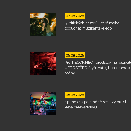
07.08.2026
5 kritických názorů, které mohou
pocuchat muzikantské ego
05.08.2026
Pre-RECONNECT představí na festival
UPROSTŘED čtyři tváře jihomoravské
scény
05.08.2026
Springless po změně sestavy působí
ještě přesvědčivěji