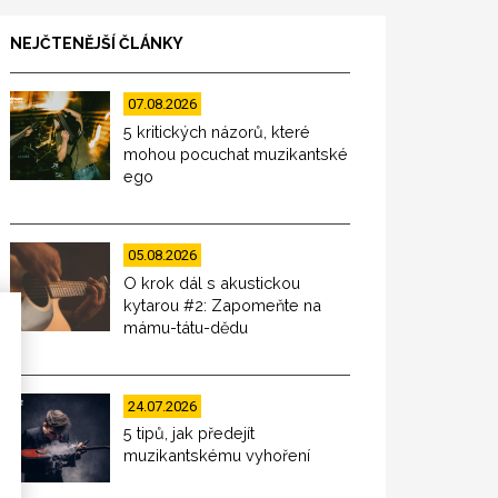
NEJČTENĚJŠÍ ČLÁNKY
07.08.2026
5 kritických názorů, které
mohou pocuchat muzikantské
ego
05.08.2026
O krok dál s akustickou
kytarou #2: Zapomeňte na
mámu-tátu-dědu
24.07.2026
5 tipů, jak předejít
muzikantskému vyhoření