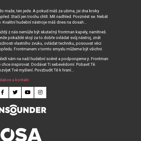
o maže, ten jede. A pokud máš za ušima, jsi dva kroky
před. Stačí jen trochu chtít. Mít nadhled. Povznést se. Nebát
. Kvalitní hudební nástroje máš dnes na dosah...
ždý z nás nemůže být skutečný frontman kapely, namítneš.
nže pokaždé stojí za to dobře ovládat svůj nástroj, znát
žnosti vlastního zvuku, ovládat techniku, posouvat věci
opředu. Frontmanem v tomto smyslu můžeme být všichni.
leží nám na naší hudební scéně a podporujeme ji. Frontman
 chce inspirovat. Dodávat Ti sebevědomí. Pobavit Tě.
zvíjet Tvé myšlení. Povzbudit Tě k hraní...
dakce a kontakt