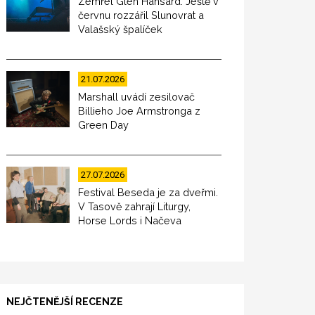
Zemřel Glen Hansard. Ještě v
červnu rozzářil Slunovrat a
Valašský špalíček
21.07.2026
Marshall uvádí zesilovač
Billieho Joe Armstronga z
Green Day
27.07.2026
Festival Beseda je za dveřmi.
V Tasově zahrají Liturgy,
Horse Lords i Načeva
NEJČTENĚJŠÍ RECENZE