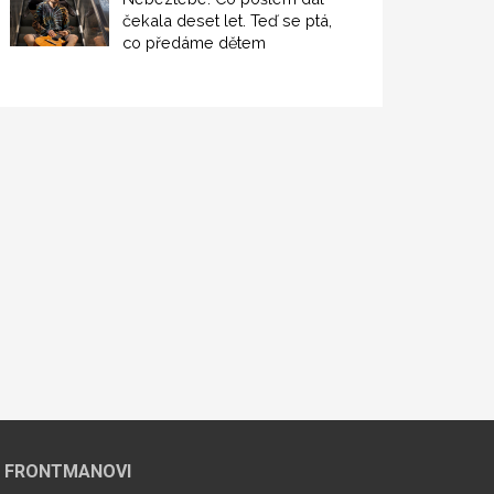
čekala deset let. Teď se ptá,
co předáme dětem
 FRONTMANOVI