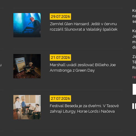
Kd
na
29.07.2026
se
Zemřel Glen Hansard. Ještě v červnu
rozzářil Slunovrat a Valašský špalíček
Ka
Je
mo
d
Zá
21.07.2026
Tě
u
Marshall uvádí zesilovač Billieho Joe
Ro
Armstronga z Green Day
re
27.07.2026
Festival Beseda je za dveřmi. V Tasově
zahrají Liturgy, Horse Lords i Načeva