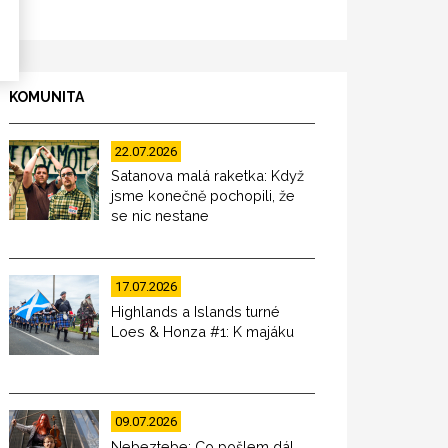
KOMUNITA
22.07.2026
Satanova malá raketka: Když
jsme konečně pochopili, že
se nic nestane
17.07.2026
Highlands a Islands turné
Loes & Honza #1: K majáku
09.07.2026
Nebeztebe: Co pošlem dál