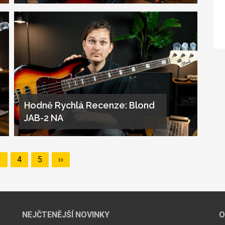
Hodně Rychlá Recenze: Blond
JAB-2 NA
Page
3
Page
4
Page
5
Následující
››
stránka
NEJČTENĚJŠÍ NOVINKY
O