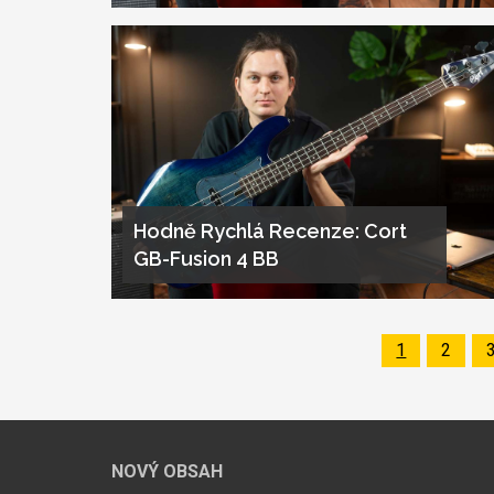
Hodně Rychlá Recenze: Cort
GB-Fusion 4 BB
Page
1
Page
2
Pagination
NOVÝ OBSAH