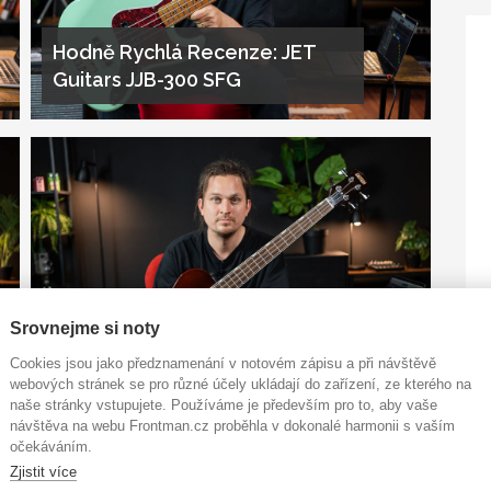
Hodně Rychlá Recenze: JET
Guitars JJB-300 SFG
Hodně Rychlá Recenze:
Srovnejme si noty
Gretsch Streamliner Jet Club
Cookies jsou jako předznamenání v notovém zápisu a při návštěvě
Bass
webových stránek se pro různé účely ukládají do zařízení, ze kterého na
naše stránky vstupujete. Používáme je především pro to, aby vaše
návštěva na webu Frontman.cz proběhla v dokonalé harmonii s vaším
očekáváním.
Zjistit více