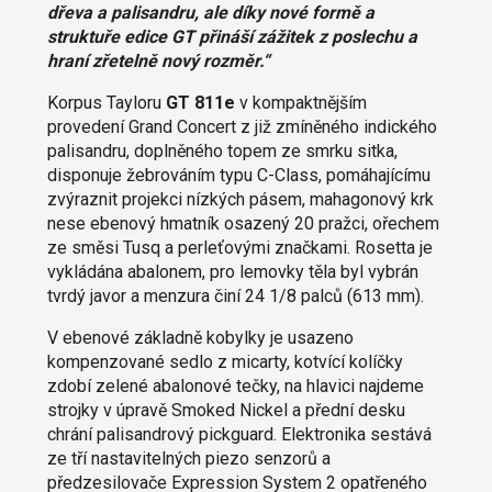
dřeva a palisandru, ale díky nové formě a
struktuře edice GT přináší zážitek z poslechu a
hraní zřetelně nový rozměr.“
Korpus Tayloru
GT 811e
v kompaktnějším
provedení Grand Concert z již zmíněného indického
palisandru, doplněného topem ze smrku sitka,
disponuje žebrováním typu C-Class, pomáhajícímu
zvýraznit projekci nízkých pásem, mahagonový krk
nese ebenový hmatník osazený 20 pražci, ořechem
ze směsi Tusq a perleťovými značkami. Rosetta je
vykládána abalonem, pro lemovky těla byl vybrán
tvrdý javor a menzura činí 24 1/8 palců (613 mm).
V ebenové základně kobylky je usazeno
kompenzované sedlo z micarty, kotvící kolíčky
zdobí zelené abalonové tečky, na hlavici najdeme
strojky v úpravě Smoked Nickel a přední desku
chrání palisandrový pickguard. Elektronika sestává
ze tří nastavitelných piezo senzorů a
předzesilovače Expression System 2 opatřeného