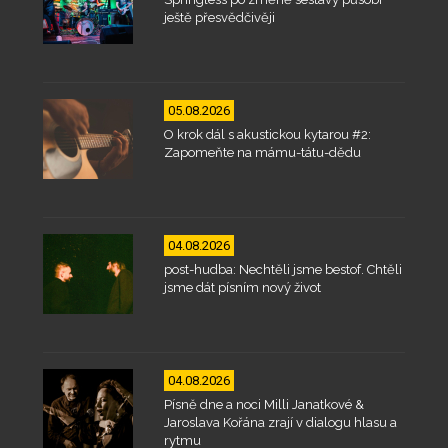
ještě přesvědčivěji
05.08.2026
O krok dál s akustickou kytarou #2:
Zapomeňte na mámu-tátu-dědu
04.08.2026
post-hudba: Nechtěli jsme bestof. Chtěli
jsme dát písním nový život
04.08.2026
Písně dne a noci Milli Janatkové &
Jaroslava Kořána zrají v dialogu hlasu a
rytmu