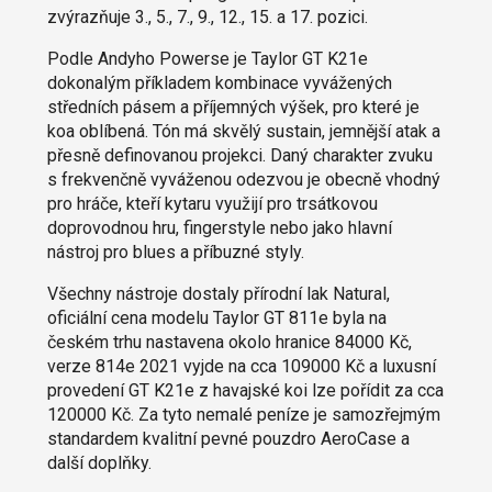
zvýrazňuje 3., 5., 7., 9., 12., 15. a 17. pozici.
Podle Andyho Powerse je Taylor GT K21e
dokonalým příkladem kombinace vyvážených
středních pásem a příjemných výšek, pro které je
koa oblíbená. Tón má skvělý sustain, jemnější atak a
přesně definovanou projekci. Daný charakter zvuku
s frekvenčně vyváženou odezvou je obecně vhodný
pro hráče, kteří kytaru využijí pro trsátkovou
doprovodnou hru, fingerstyle nebo jako hlavní
nástroj pro blues a příbuzné styly.
Všechny nástroje dostaly přírodní lak Natural,
oficiální cena modelu Taylor GT 811e byla na
českém trhu nastavena okolo hranice 84000 Kč,
verze 814e 2021 vyjde na cca 109000 Kč a luxusní
provedení GT K21e z havajské koi lze pořídit za cca
120000 Kč. Za tyto nemalé peníze je samozřejmým
standardem kvalitní pevné pouzdro AeroCase a
další doplňky.