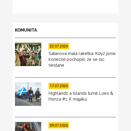
KOMUNITA
22.07.2026
Satanova malá raketka: Když jsme
konečně pochopili, že se nic
nestane
17.07.2026
Highlands a Islands turné Loes &
Honza #1: K majáku
09.07.2026