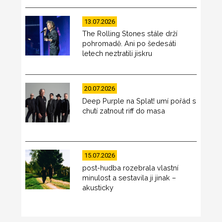
13.07.2026
The Rolling Stones stále drží
pohromadě. Ani po šedesáti
letech neztratili jiskru
20.07.2026
Deep Purple na Splat! umí pořád s
chutí zatnout riff do masa
15.07.2026
post-hudba rozebrala vlastní
minulost a sestavila ji jinak –
akusticky