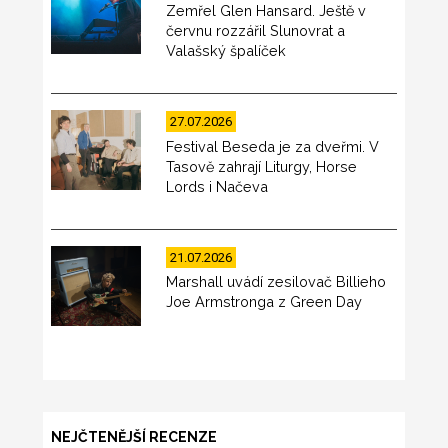
Zemřel Glen Hansard. Ještě v
červnu rozzářil Slunovrat a
Valašský špalíček
27.07.2026
Festival Beseda je za dveřmi. V
Tasově zahrají Liturgy, Horse
Lords i Načeva
21.07.2026
Marshall uvádí zesilovač Billieho
Joe Armstronga z Green Day
NEJČTENĚJŠÍ RECENZE