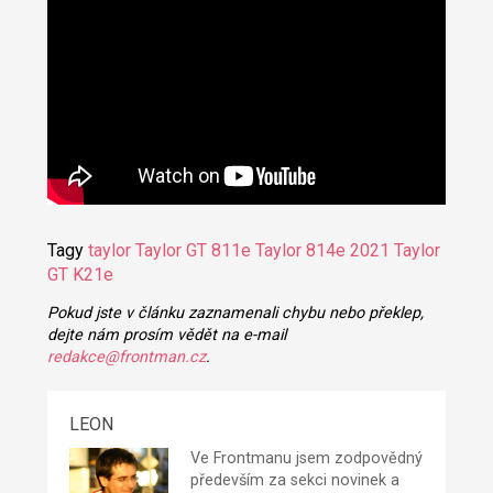
Tagy
taylor
Taylor GT 811e
Taylor 814e 2021
Taylor
GT K21e
Pokud jste v článku zaznamenali chybu nebo překlep,
dejte nám prosím vědět na e-mail
redakce@frontman.cz
.
LEON
Ve Frontmanu jsem zodpovědný
především za sekci novinek a