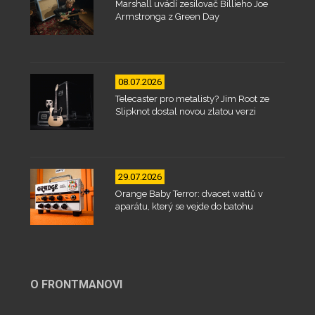
Marshall uvádí zesilovač Billieho Joe
Armstronga z Green Day
08.07.2026
Telecaster pro metalisty? Jim Root ze
Slipknot dostal novou zlatou verzi
29.07.2026
Orange Baby Terror: dvacet wattů v
aparátu, který se vejde do batohu
O FRONTMANOVI