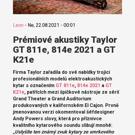
Leon
-
Ne, 22.08.2021 - 00:01
Prémiové akustiky Taylor
GT 811e, 814e 2021 a GT
K21e
Firma Taylor zařadila do své nabídky trojici
profesionálních modelů elektroakustických
kytar s označením
GT 811e
,
814e 2021
a
GT
K21e
, patřících mezi špičkové nástroje ze sérií
Grand Theater a Grand Auditorium
produkovaných v kalifornském El Cajon. Prvně
jmenovanou verzi okomentoval šéfdesigner
Andy Powers slovy, která pro příznivce
kvalitního kytarového soundu slibují mnohé:
„Uslyšíte ten známý zvuk kytary ze smrkového