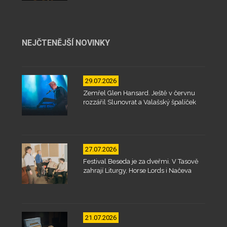
NEJČTENĚJŠÍ NOVINKY
29.07.2026
Zemřel Glen Hansard. Ještě v červnu
rozzářil Slunovrat a Valašský špalíček
27.07.2026
Festival Beseda je za dveřmi. V Tasově
zahrají Liturgy, Horse Lords i Načeva
21.07.2026