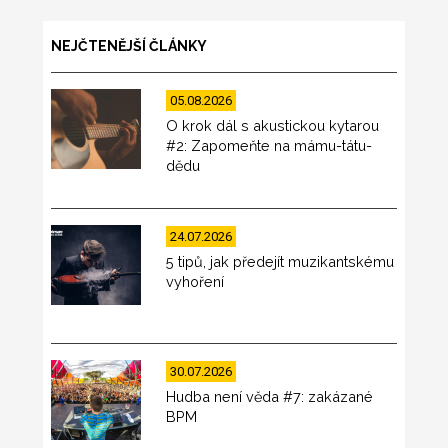
NEJČTENĚJŠÍ ČLÁNKY
05.08.2026
O krok dál s akustickou kytarou
#2: Zapomeňte na mámu-tátu-
dědu
24.07.2026
5 tipů, jak předejít muzikantskému
vyhoření
30.07.2026
Hudba není věda #7: zakázané
BPM