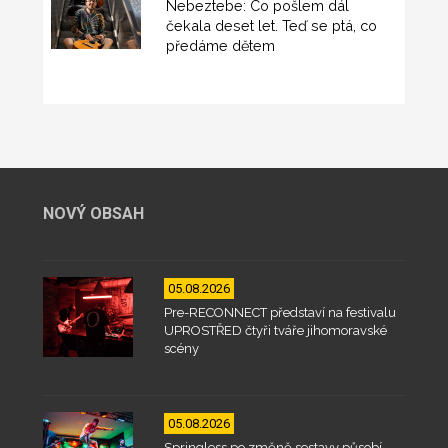
Nebeztebe: Co pošlem dál
čekala deset let. Teď se ptá, co
předáme dětem
NOVÝ OBSAH
05.08.2026
Pre-RECONNECT představí na festivalu
UPROSTŘED čtyři tváře jihomoravské
scény
05.08.2026
Springless po změně sestavy působí