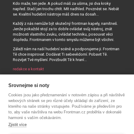
Kdo maže, ten jede. A pokud máš za ušima, jsi dva kroky
napřed. Stačí jen trochu chtít. Mít nadhled. Povznést se. Nebát
se. Kvalitní hudební nástroje máš dnes na dosah...
Každý z nás nemůže být skutečný frontman kapely, namítneš.
Jenže pokaždé stojí za to dobře ovládat svůj nástroj, znát
možnosti vlastního zvuku, ovládat techniku, posouvat věci
dopředu. Frontmanem v tomto smyslu můžeme být všichni.
Záleží nám na naší hudební scéně a podporujeme ji. Frontman
Tě chce inspirovat. Dodávat Ti sebevědomí. Pobavit Tě.
Rozvíjet Tvé myšlení. Povzbudit Tě k hraní...
redakce a kontakt
Srovnejme si noty
Cookies jsou jako předznamenání v notovém zápisu a při návštěvě
webových stránek se pro různé účely ukládají do zařízení, ze
kterého na naše stránky vstupujete. Používáme je především pro
to, aby vaše návštěva na webu Frontman.cz proběhla v dokonalé
harmonii s vaším očekáváním.
Zjistit více