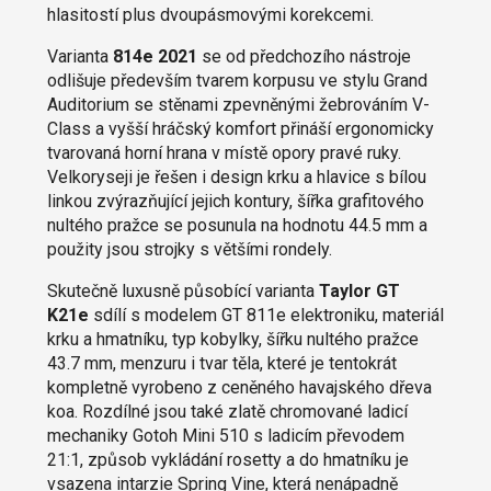
hlasitostí plus dvoupásmovými korekcemi.
Varianta
814e 2021
se od předchozího nástroje
odlišuje především tvarem korpusu ve stylu Grand
Auditorium se stěnami zpevněnými žebrováním V-
Class a vyšší hráčský komfort přináší ergonomicky
tvarovaná horní hrana v místě opory pravé ruky.
Velkoryseji je řešen i design krku a hlavice s bílou
linkou zvýrazňující jejich kontury, šířka grafitového
nultého pražce se posunula na hodnotu 44.5 mm a
použity jsou strojky s většími rondely.
Skutečně luxusně působící varianta
Taylor GT
K21e
sdílí s modelem GT 811e elektroniku, materiál
krku a hmatníku, typ kobylky, šířku nultého pražce
43.7 mm, menzuru i tvar těla, které je tentokrát
kompletně vyrobeno z ceněného havajského dřeva
koa. Rozdílné jsou také zlatě chromované ladicí
mechaniky Gotoh Mini 510 s ladicím převodem
21:1, způsob vykládání rosetty a do hmatníku je
vsazena intarzie Spring Vine, která nenápadně