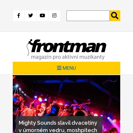
Přejít
k
hlavnímu
obsahu
MENU
Mighty Sounds slavil dvacetiny
v úmorném vedru, moshpitech