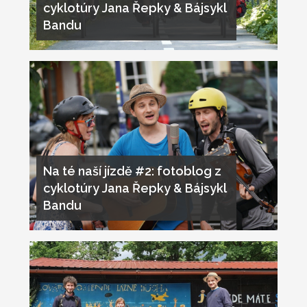
cyklotúry Jana Řepky & Bájsykl
Bandu
Na té naší jízdě #2: fotoblog z
cyklotúry Jana Řepky & Bájsykl
Bandu