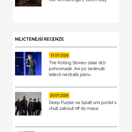
NEJČTENĚJŠÍ RECENZE
13.07.2026
The Rolling Stones stále drží
pohromadě. Ani po šedesáti
letech neztratili jiskru
20.07.2026
Deep Purple na Splat! umí pořád s
chutí zatnout riff do masa