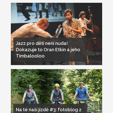
Jazz pro děti není nuda!
Dokazuje to Oran Etkin a jeho
Timbalooloo
Na té naší jízdě #3: fotoblog z