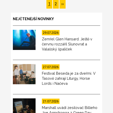
Pagination
Page
1
Page
2
Následující
››
stránka
NEJČTENĚJŠÍ NOVINKY
29.07.2026
Zemřel Glen Hansard. Ještě v
červnu rozzářil Slunovrat a
Valašský špalíček
27.07.2026
Festival Beseda je za dveřmi. V
Tasově zahrají Liturgy, Horse
Lords i Načeva
21.07.2026
Marshall uvádí zesilovač Billieho
Joe Armstronga z Green Day