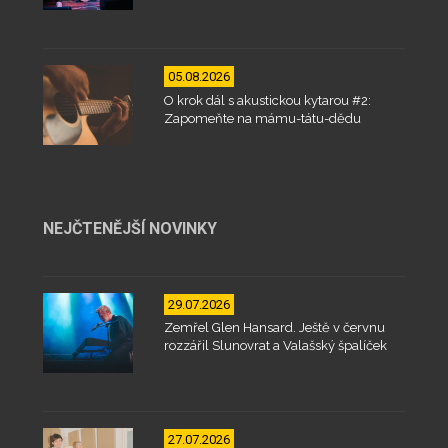
05.08.2026
O krok dál s akustickou kytarou #2:
Zapomeňte na mámu-tátu-dědu
NEJČTENĚJŠÍ NOVINKY
29.07.2026
Zemřel Glen Hansard. Ještě v červnu
rozzářil Slunovrat a Valašský špalíček
27.07.2026