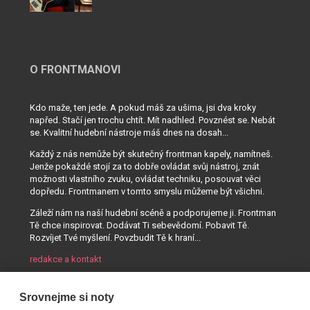
O FRONTMANOVI
Kdo maže, ten jede. A pokud máš za ušima, jsi dva kroky
napřed. Stačí jen trochu chtít. Mít nadhled. Povznést se. Nebát
se. Kvalitní hudební nástroje máš dnes na dosah...
Každý z nás nemůže být skutečný frontman kapely, namítneš.
Jenže pokaždé stojí za to dobře ovládat svůj nástroj, znát
možnosti vlastního zvuku, ovládat techniku, posouvat věci
dopředu. Frontmanem v tomto smyslu můžeme být všichni.
Záleží nám na naší hudební scéně a podporujeme ji. Frontman
Tě chce inspirovat. Dodávat Ti sebevědomí. Pobavit Tě.
Rozvíjet Tvé myšlení. Povzbudit Tě k hraní...
redakce a kontakt
Srovnejme si noty