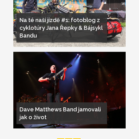
Na té naší jízdě #1: fotoblog z
cyklotúry Jana Řepky & Bájsykl
Bandu
Dave Matthews Band jamovali
jak o život