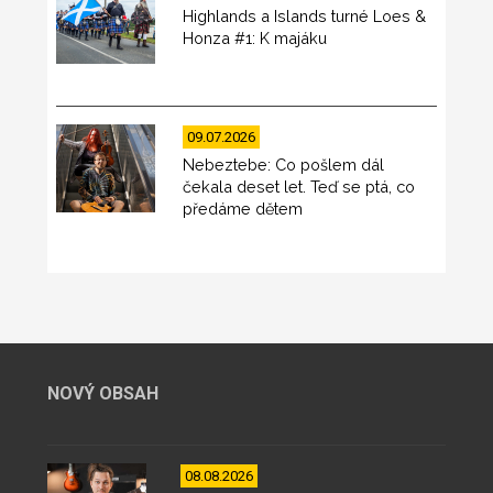
Highlands a Islands turné Loes &
Honza #1: K majáku
09.07.2026
Nebeztebe: Co pošlem dál
čekala deset let. Teď se ptá, co
předáme dětem
NOVÝ OBSAH
08.08.2026