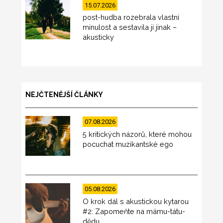
15.07.2026
post-hudba rozebrala vlastní
minulost a sestavila ji jinak –
akusticky
NEJČTENĚJŠÍ ČLÁNKY
07.08.2026
5 kritických názorů, které mohou
pocuchat muzikantské ego
05.08.2026
O krok dál s akustickou kytarou
#2: Zapomeňte na mámu-tátu-
dědu