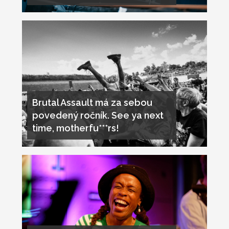
Brutal Assault má za sebou
povedený ročník. See ya next
time, motherfu***rs!