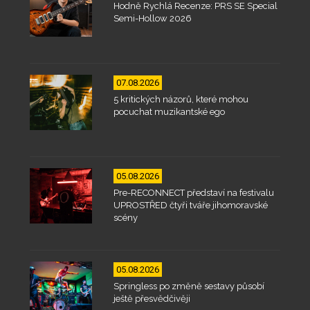
Hodně Rychlá Recenze: PRS SE Special
Semi-Hollow 2026
07.08.2026
5 kritických názorů, které mohou
pocuchat muzikantské ego
05.08.2026
Pre-RECONNECT představí na festivalu
UPROSTŘED čtyři tváře jihomoravské
scény
05.08.2026
Springless po změně sestavy působí
ještě přesvědčivěji