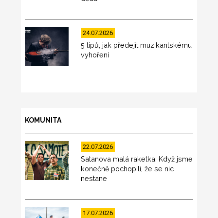
24.07.2026
5 tipů, jak předejít muzikantskému
vyhoření
KOMUNITA
22.07.2026
Satanova malá raketka: Když jsme
konečně pochopili, že se nic
nestane
17.07.2026