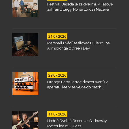
Festival Beseda je za dveřmi. V Tasově
zahrají Liturgy, Horse Lords i Načeva
21.07.2026
Marshall uvádí zesilovač Billieho Joe
Armstronga z Green Day
29.07.2026
Orange Baby Terror: dvacet wattů v
aparátu, který se vejde do batohu
11.07.2026
Hodně Rychlá Recenze: Sadowsky
MetroLine 21 J-Bass