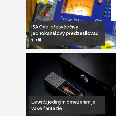
ISA One: přesvědčivý
jednokanálový předzesilovač,
1. díl
Lewitt: jediným omezením je
vaše fantazie