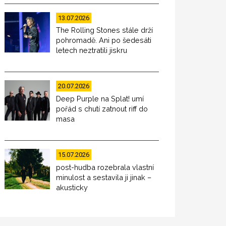
13.07.2026
The Rolling Stones stále drží
pohromadě. Ani po šedesáti
letech neztratili jiskru
20.07.2026
Deep Purple na Splat! umí
pořád s chutí zatnout riff do
masa
15.07.2026
post-hudba rozebrala vlastní
minulost a sestavila ji jinak –
akusticky