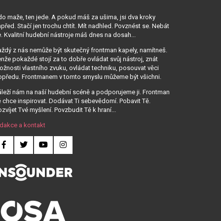
o maže, ten jede. A pokud máš za ušima, jsi dva kroky
před. Stačí jen trochu chtít. Mít nadhled. Povznést se. Nebát
. Kvalitní hudební nástroje máš dnes na dosah...
ždý z nás nemůže být skutečný frontman kapely, namítneš.
nže pokaždé stojí za to dobře ovládat svůj nástroj, znát
žnosti vlastního zvuku, ovládat techniku, posouvat věci
opředu. Frontmanem v tomto smyslu můžeme být všichni.
leží nám na naší hudební scéně a podporujeme ji. Frontman
 chce inspirovat. Dodávat Ti sebevědomí. Pobavit Tě.
zvíjet Tvé myšlení. Povzbudit Tě k hraní...
dakce a kontakt