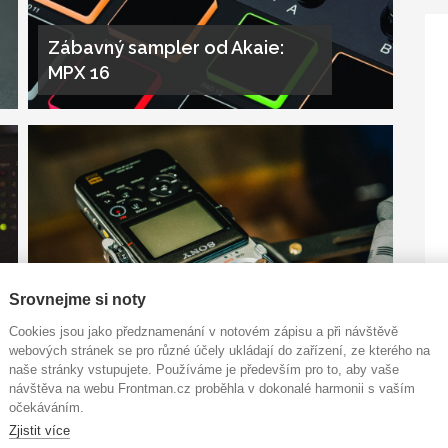
Zábavný sampler od Akaie:
MPX 16
Srovnejme si noty
SONY PCM-D100: vytuněný
Cookies jsou jako předznamenání v notovém zápisu a při návštěvě
rekordér pro fajnšmekry
webových stránek se pro různé účely ukládají do zařízení, ze kterého na
naše stránky vstupujete. Používáme je především pro to, aby vaše
návštěva na webu Frontman.cz proběhla v dokonalé harmonii s vaším
očekáváním.
Zjistit více