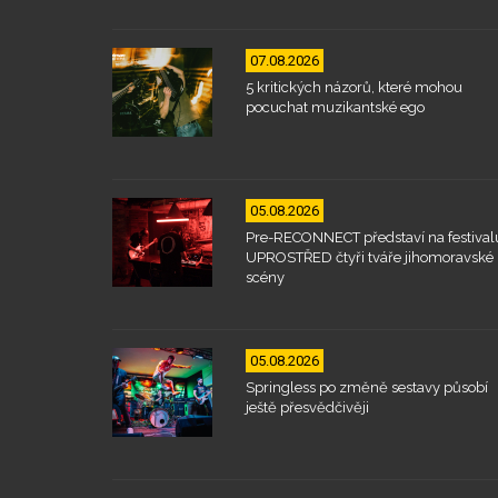
07.08.2026
5 kritických názorů, které mohou
pocuchat muzikantské ego
05.08.2026
Pre-RECONNECT představí na festival
UPROSTŘED čtyři tváře jihomoravské
scény
05.08.2026
Springless po změně sestavy působí
ještě přesvědčivěji