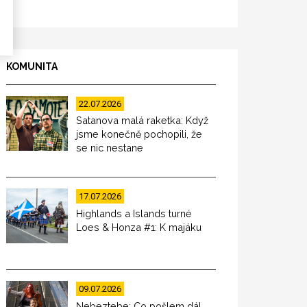
KOMUNITA
22.07.2026
Satanova malá raketka: Když
jsme konečně pochopili, že
se nic nestane
17.07.2026
Highlands a Islands turné
Loes & Honza #1: K majáku
09.07.2026
Nebeztebe: Co pošlem dál