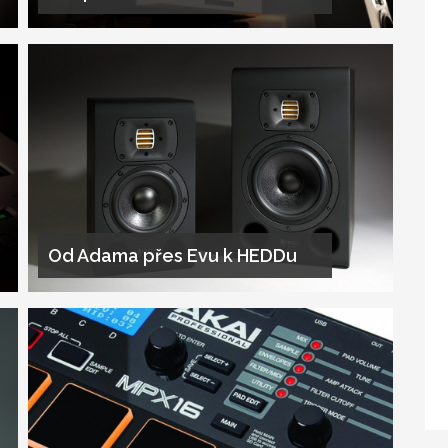
Od Adama přes Evu k HEDDu