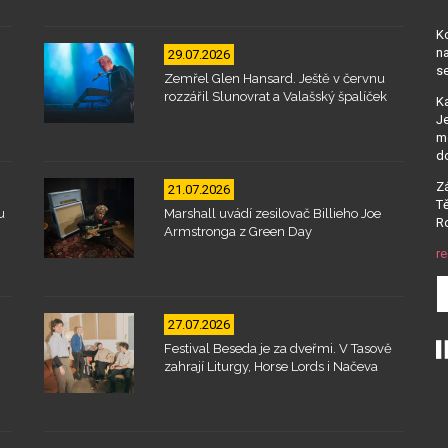
Kd
na
29.07.2026
se
Zemřel Glen Hansard. Ještě v červnu
rozzářil Slunovrat a Valašský špalíček
Ka
Je
mo
d
Zá
21.07.2026
Tě
u
Marshall uvádí zesilovač Billieho Joe
Ro
Armstronga z Green Day
re
27.07.2026
Festival Beseda je za dveřmi. V Tasově
zahrají Liturgy, Horse Lords i Načeva