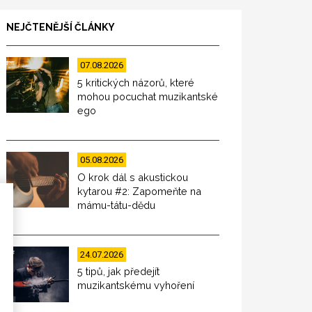
NEJČTENĚJŠÍ ČLÁNKY
07.08.2026
5 kritických názorů, které
mohou pocuchat muzikantské
ego
05.08.2026
O krok dál s akustickou
kytarou #2: Zapomeňte na
mámu-tátu-dědu
24.07.2026
5 tipů, jak předejít
muzikantskému vyhoření