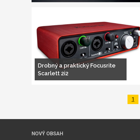
Drobný a praktický Focusrite
Scarlett 2i2
Pa
1
Pagination
NOVÝ OBSAH