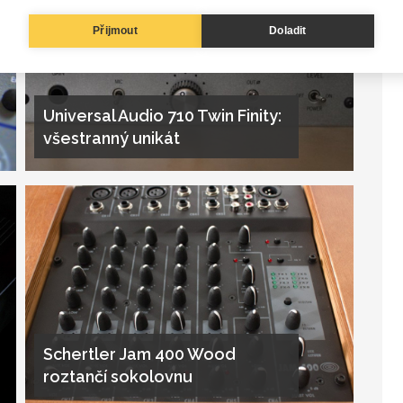
Přijmout
Doladit
Universal Audio 710 Twin Finity:
všestranný unikát
Schertler Jam 400 Wood
roztančí sokolovnu