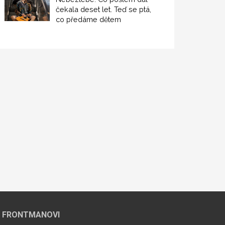
čekala deset let. Teď se ptá,
co předáme dětem
 FRONTMANOVI