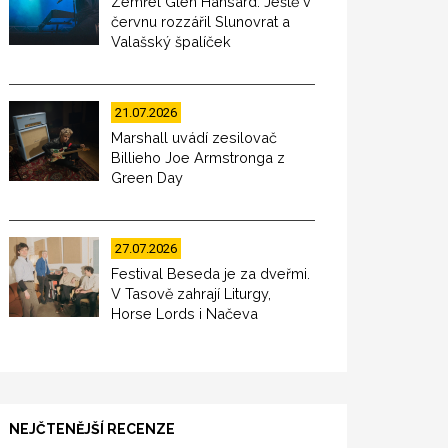
Zemřel Glen Hansard. Ještě v
červnu rozzářil Slunovrat a
Valašský špalíček
21.07.2026
Marshall uvádí zesilovač
Billieho Joe Armstronga z
Green Day
27.07.2026
Festival Beseda je za dveřmi.
V Tasově zahrají Liturgy,
Horse Lords i Načeva
NEJČTENĚJŠÍ RECENZE