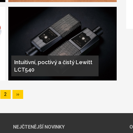
Intuitivní, poctivý a čistý Lewitt
LCT540
ge
Page
2
Následující
››
stránka
NEJČTENĚJŠÍ NOVINKY
O