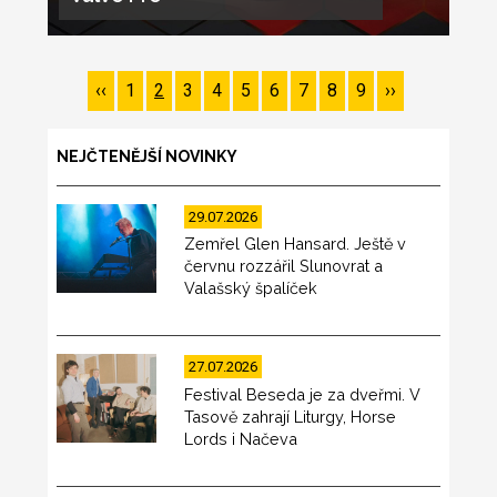
Pagination
Předchozí
‹‹
Page
1
Page
2
Page
3
Page
4
Page
5
Page
6
Page
7
Page
8
Page
9
Následující
››
stránka
stránka
NEJČTENĚJŠÍ NOVINKY
29.07.2026
Zemřel Glen Hansard. Ještě v
červnu rozzářil Slunovrat a
Valašský špalíček
27.07.2026
Festival Beseda je za dveřmi. V
Tasově zahrají Liturgy, Horse
Lords i Načeva