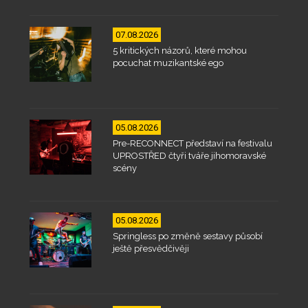
07.08.2026
5 kritických názorů, které mohou
pocuchat muzikantské ego
05.08.2026
Pre-RECONNECT představí na festivalu
UPROSTŘED čtyři tváře jihomoravské
scény
05.08.2026
Springless po změně sestavy působí
ještě přesvědčivěji