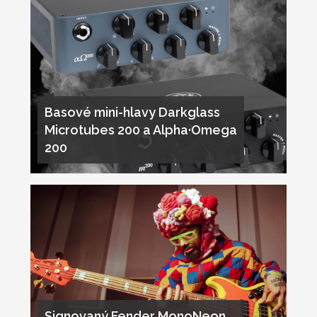
Basové mini-hlavy Darkglass
Microtubes 200 a Alpha·Omega
200
Signovaný Fender MonoNeon