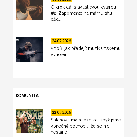
O krok dál s akustickou kytarou
#2: Zapomeňte na mámu-tátu-
dědu
24.07.2026
5 tipů, jak předejít muzikantskému
vyhoření
KOMUNITA
22.07.2026
Satanova malá raketka: Když jsme
konečně pochopili, že se nic
nestane