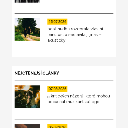
15.07.2026
post-hudba rozebrala vlastní
minulost a sestavila ji jinak –
akusticky
NEJČTENĚJŠÍ ČLÁNKY
07.08.2026
5 kritických názorů, které mohou
pocuchat muzikantské ego
05.08.2026