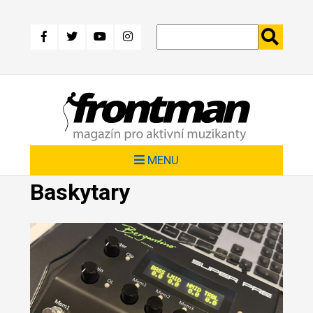
Přejít
k
hlavnímu
obsahu
MENU
Baskytary