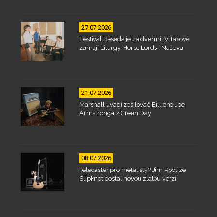
27.07.2026
Festival Beseda je za dveřmi. V Tasově
zahrají Liturgy, Horse Lords i Načeva
21.07.2026
Marshall uvádí zesilovač Billieho Joe
Armstronga z Green Day
08.07.2026
Telecaster pro metalisty? Jim Root ze
Slipknot dostal novou zlatou verzi