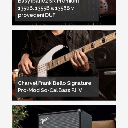
Basy Ibanez SR Premium
1350B, 1355B a 1356B v
provedení DUF
Charvel Frank Bello Signature
Pro-Mod So-Cal Bass PJ IV