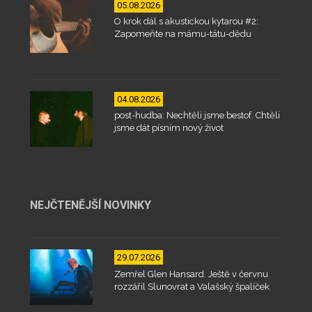
05.08.2026
O krok dál s akustickou kytarou #2:
Zapomeňte na mámu-tátu-dědu
04.08.2026
post-hudba: Nechtěli jsme bestof. Chtěli
jsme dát písním nový život
NEJČTENĚJŠÍ NOVINKY
29.07.2026
Zemřel Glen Hansard. Ještě v červnu
rozzářil Slunovrat a Valašský špalíček