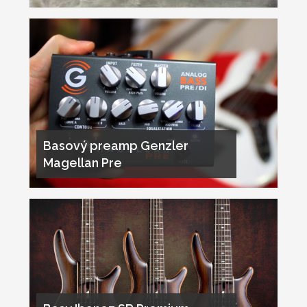
Basový preamp Genzler
Magellan Pre