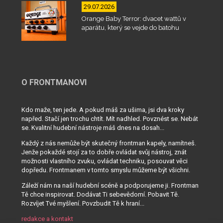
29.07.2026
Orange Baby Terror: dvacet wattů v
aparátu, který se vejde do batohu
O FRONTMANOVI
Kdo maže, ten jede. A pokud máš za ušima, jsi dva kroky
napřed. Stačí jen trochu chtít. Mít nadhled. Povznést se. Nebát
se. Kvalitní hudební nástroje máš dnes na dosah...
Každý z nás nemůže být skutečný frontman kapely, namítneš.
Jenže pokaždé stojí za to dobře ovládat svůj nástroj, znát
možnosti vlastního zvuku, ovládat techniku, posouvat věci
dopředu. Frontmanem v tomto smyslu můžeme být všichni.
Záleží nám na naší hudební scéně a podporujeme ji. Frontman
Tě chce inspirovat. Dodávat Ti sebevědomí. Pobavit Tě.
Rozvíjet Tvé myšlení. Povzbudit Tě k hraní...
redakce a kontakt