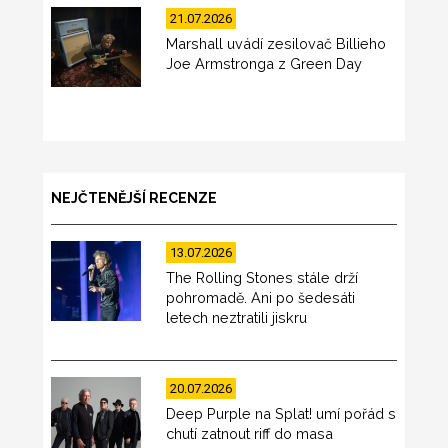
21.07.2026
Marshall uvádí zesilovač Billieho
Joe Armstronga z Green Day
NEJČTENĚJŠÍ RECENZE
13.07.2026
The Rolling Stones stále drží
pohromadě. Ani po šedesáti
letech neztratili jiskru
20.07.2026
Deep Purple na Splat! umí pořád s
chutí zatnout riff do masa