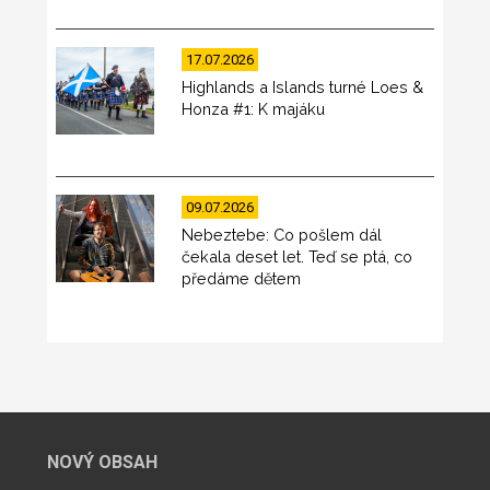
17.07.2026
Highlands a Islands turné Loes &
Honza #1: K majáku
09.07.2026
Nebeztebe: Co pošlem dál
čekala deset let. Teď se ptá, co
předáme dětem
NOVÝ OBSAH