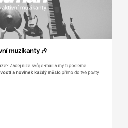
vní muzikanty 🎶
aze? Zadej níže svůj e-mail a my ti pošleme
vostí a novinek každý měsíc
přímo do tvé pošty.