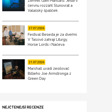
Zemřel Glen Hansard. Ještě v
červnu rozzářil Slunovrat a
Valašský špalíček
27.07.2026
Festival Beseda je za dveřmi.
V Tasově zahrají Liturgy,
Horse Lords i Načeva
21.07.2026
Marshall uvádí zesilovač
Billieho Joe Armstronga z
Green Day
NEJČTENĚJŠÍ RECENZE