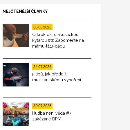
NEJČTENĚJŠÍ ČLÁNKY
05.08.2026
O krok dál s akustickou
kytarou #2: Zapomeňte na
mámu-tátu-dědu
24.07.2026
5 tipů, jak předejít
muzikantskému vyhoření
30.07.2026
Hudba není věda #7:
zakázané BPM