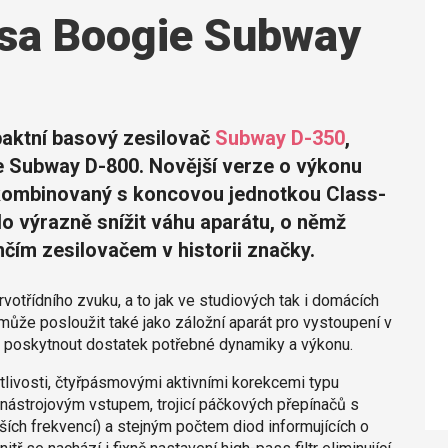
sa Boogie Subway
aktní basový zesilovač
Subway D-350
,
ze Subway D-800. Novější verze o výkonu
kombinovaný s koncovou jednotkou Class-
o výrazně snížit váhu aparátu, o němž
hčím zesilovačem v historii značky.
otřídního zvuku, a to jak ve studiových tak i domácích
může posloužit také jako záložní aparát pro vystoupení v
n poskytnout dostatek potřebné dynamiky a výkonu.
tlivosti, čtyřpásmovými aktivními korekcemi typu
nástrojovým vstupem, trojicí páčkových přepínačů s
šších frekvencí) a stejným počtem diod informujících o