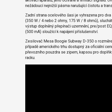
aktivaci aparátu, jeho ochraně a limitaci signálu. Uv
nežádoucí nejnižší pásma narušující čistotu a tran
Zadní strana ocelového šasi je vyhrazena pro d
(350 W / 4 nebo 2 ohmy, 175 W / 8 ohmů), sluchátk
výstup doplněný přepínači uzemnění, pre/post EQ,
(500 mA) sloužící k napájení příslušenství.
Zesilovač Mesa Boogie Subway D-350 o rozměrech
případě amerického trhu dostupný za oficiální ce
převozního pouzdra se zipem, kapsou pro doplňky
racku.