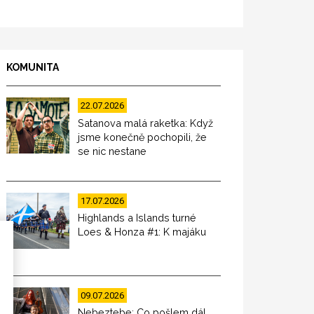
KOMUNITA
22.07.2026
Satanova malá raketka: Když
jsme konečně pochopili, že
se nic nestane
17.07.2026
Highlands a Islands turné
Loes & Honza #1: K majáku
09.07.2026
Nebeztebe: Co pošlem dál