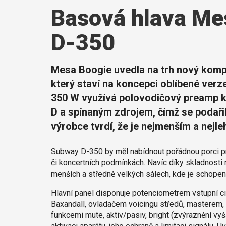
Basová hlava Me
D-350
Mesa Boogie uvedla na trh nový komp
který staví na koncepci oblíbené ver
350 W využívá polovodičový preamp 
D a spínaným zdrojem, čímž se podařil
výrobce tvrdí, že je nejmenším a nejle
Subway D-350 by měl nabídnout pořádnou porci prv
či koncertních podmínkách. Navíc díky skladnosti 
menších a středně velkých sálech, kde je schope
Hlavní panel disponuje potenciometrem vstupní ci
Baxandall, ovladačem voicingu středů, masterem, 
funkcemi mute, aktiv/pasiv, bright (zvýraznění vy