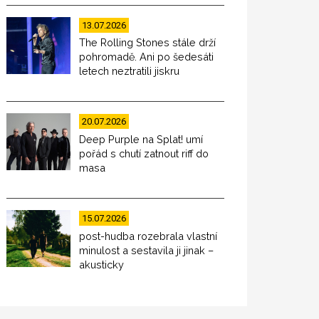
13.07.2026
The Rolling Stones stále drží
pohromadě. Ani po šedesáti
letech neztratili jiskru
20.07.2026
Deep Purple na Splat! umí
pořád s chutí zatnout riff do
masa
15.07.2026
post-hudba rozebrala vlastní
minulost a sestavila ji jinak –
akusticky