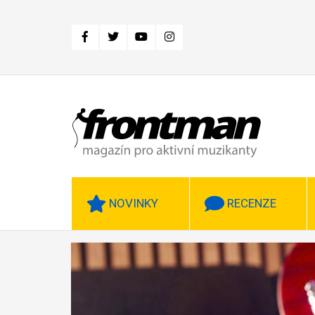
Přejít
k
hlavnímu
obsahu
NOVINKY
RECENZE