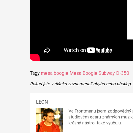
Tagy
mesa boogie
Mesa Boogie Subway D-350
Pokud jste v článku zaznamenali chybu nebo překlep,
LEON
Ve Frontmanu jsem zodpovědný p
studiovém gearu známých muzikan
krásný nástroj také vyučuju.