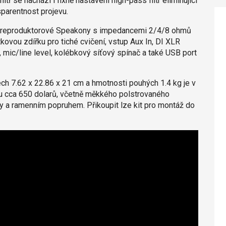
nitř se nachází i fixně nastavení high-pass filtr eliminující
sparentnost projevu.
va reproduktorové Speakony s impedancemi 2/4/8 ohmů
ovou zdířku pro tiché cvičení, vstup Aux In, DI XLR
 mic/line level, kolébkový síťový spínač a také USB port
 7.62 x 22.86 x 21 cm a hmotnosti pouhých 1.4 kg je v
nu cca 650 dolarů, včetně měkkého polstrovaného
 a ramenním popruhem. Přikoupit lze kit pro montáž do