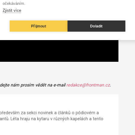
očekáváním.
Zjistit více
Přijmout
Doladit
 dejte nám prosím vědět na e-mail
redakce@frontman.cz
.
ředevším za sekci novinek a článků o pódiovém a
tů. Léta hraju na kytaru v různých kapelách a tento