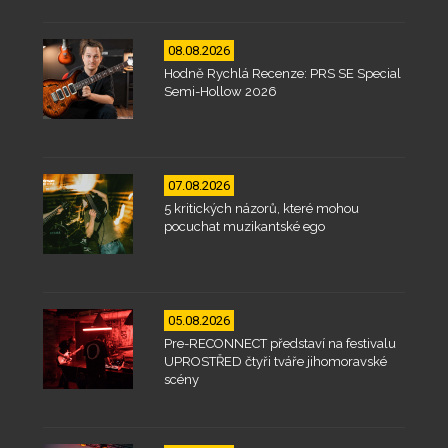
08.08.2026
Hodně Rychlá Recenze: PRS SE Special
Semi-Hollow 2026
07.08.2026
5 kritických názorů, které mohou
pocuchat muzikantské ego
05.08.2026
Pre-RECONNECT představí na festivalu
UPROSTŘED čtyři tváře jihomoravské
scény