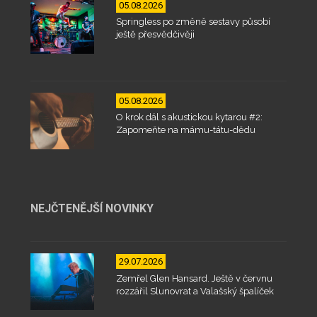
05.08.2026
Springless po změně sestavy působí
ještě přesvědčivěji
05.08.2026
O krok dál s akustickou kytarou #2:
Zapomeňte na mámu-tátu-dědu
NEJČTENĚJŠÍ NOVINKY
29.07.2026
Zemřel Glen Hansard. Ještě v červnu
rozzářil Slunovrat a Valašský špalíček