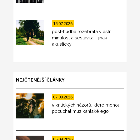
15.07.2026
post-hudba rozebrala vlastní
minulost a sestavila ji jinak –
akusticky
NEJČTENĚJŠÍ ČLÁNKY
07.08.2026
5 kritických názorů, které mohou
pocuchat muzikantské ego
05.08.2026