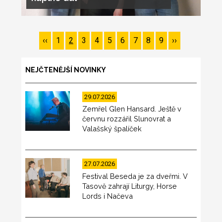
Pagination
Předchozí
‹‹
Page
1
Page
2
Page
3
Page
4
Page
5
Page
6
Page
7
Page
8
Page
9
Následující
››
stránka
stránka
NEJČTENĚJŠÍ NOVINKY
29.07.2026
Zemřel Glen Hansard. Ještě v
červnu rozzářil Slunovrat a
Valašský špalíček
27.07.2026
Festival Beseda je za dveřmi. V
Tasově zahrají Liturgy, Horse
Lords i Načeva