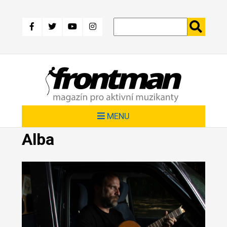
Přejít
k
hlavnímu
obsahu
MENU
Alba