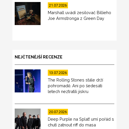
21.07.2026
Marshall uvádí zesilovač Billieho
Joe Armstronga z Green Day
NEJČTENĚJŠÍ RECENZE
13.07.2026
The Rolling Stones stále drží
pohromadě. Ani po šedesáti
letech neztratili jiskru
20.07.2026
Deep Purple na Splat! umí pořád s
chutí zatnout riff do masa