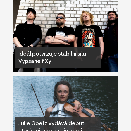
Ideál potvrzuje stabilní sílu
Vypsané fiXy
Julie Goetz vydává debut,
který zní jako zaklínadlo i