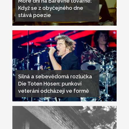
Moře dní na Barevné továrně:
Když se z obyčejného dne
stává poezie
Silná a sebevědomá rozlučka
Die Toten Hosen: punkoví
veteráni odcházejí ve formě