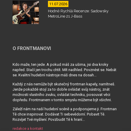
11.07.2026
Hodně Rychlá Recenze: Sadowsky
MetroLine 21 J-Bass
O FRONTMANOVI
Kdo maže, ten jede. A pokud máš za ušima, jsi dva kroky
napřed. Stačí jen trochu chtít. Mít nadhled. Povznést se. Nebát
se. Kvalitní hudební nástroje máš dnes na dosah...
Každý z nás nemůže být skutečný frontman kapely, namítneš.
Jenže pokaždé stojí za to dobře ovládat svůj nástroj, znát
možnosti vlastního zvuku, ovládat techniku, posouvat věci
dopředu. Frontmanem v tomto smyslu můžeme být všichni.
Záleží nám na naší hudební scéně a podporujeme ji. Frontman
Tě chce inspirovat. Dodávat Ti sebevědomí. Pobavit Tě.
Rozvíjet Tvé myšlení. Povzbudit Tě k hraní...
redakce a kontakt