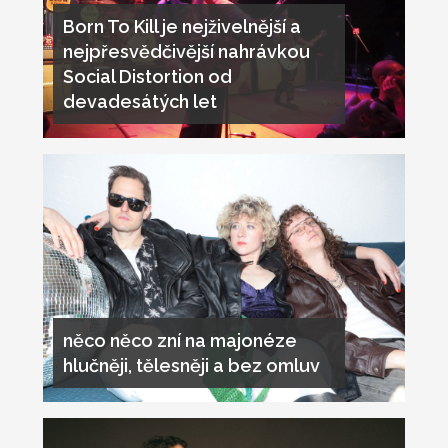
Born To Kill je nejživelnější a
nejpřesvědčivější nahrávkou
Social Distortion od
devadesátých let
něco něco zní na majonéze
hlučněji, tělesněji a bez omluv