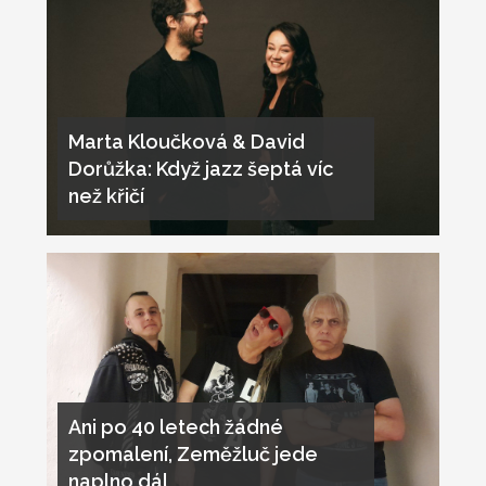
Marta Kloučková & David
Dorůžka: Když jazz šeptá víc
než křičí
Ani po 40 letech žádné
zpomalení, Zeměžluč jede
naplno dál