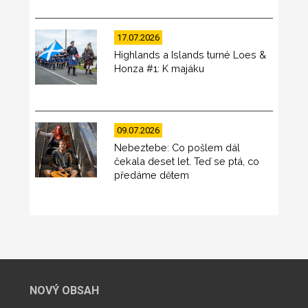
17.07.2026
Highlands a Islands turné Loes &
Honza #1: K majáku
09.07.2026
Nebeztebe: Co pošlem dál
čekala deset let. Teď se ptá, co
předáme dětem
NOVÝ OBSAH