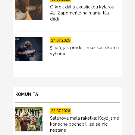
O krok dál s akustickou kytarou
#2: Zapomeňte na mámu-tátu-
dědu
24.07.2026
5 tipů, jak předejít muzikantskému
vyhoření
KOMUNITA
22.07.2026
Satanova malá raketka: Když jsme
konečně pochopili, že se nic
nestane