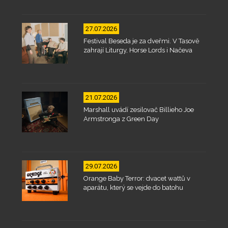
27.07.2026
Festival Beseda je za dveřmi. V Tasově
zahrají Liturgy, Horse Lords i Načeva
21.07.2026
Marshall uvádí zesilovač Billieho Joe
Armstronga z Green Day
29.07.2026
Orange Baby Terror: dvacet wattů v
aparátu, který se vejde do batohu