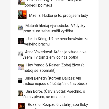
podědil po meči
Maella: Hudba je to, proč jsem tady
Mutanti hledaj východisko: Vždycky
jsme si na sebe uměli vydělat
Jakub König: Už se neschovávám za
velkého bráchu
Anna Vaverková: Krása je všude a ve
všem. I v tom zlém, co nás potká
Hey Yendo & Rainer: Zobej život (a
neboj se zpomalit)!
Juraj Benetin (Korben Dallas): Ani
tradice nejsou důležitější než svoboda
Jan Boroš (Čáry života): Všechno, o
čem zpívám, se mi stalo
Rozálie: Rozpadlé vztahy jsou fleky