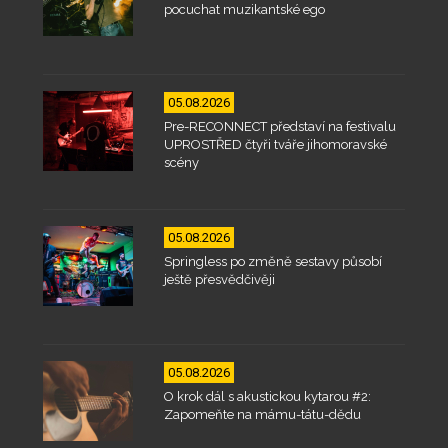
pocuchat muzikantské ego
05.08.2026
Pre-RECONNECT představí na festivalu
UPROSTŘED čtyři tváře jihomoravské
scény
05.08.2026
Springless po změně sestavy působí
ještě přesvědčivěji
05.08.2026
O krok dál s akustickou kytarou #2:
Zapomeňte na mámu-tátu-dědu