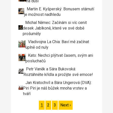
na duši
Martin E. Kyšperský: Bonusem stárnutí
je možnost nadhledu
Michal Němec: Začínám si víc cenit
desek Jablkoně, které ve své době
prošuměly
Vladivojna La Chia: Baví mě začínat
úplně od nuly
Kato: Nechci plýtvat časem, svým ani
posluchačů
Petr Vaněk a Sára Bukovská:
Roztáhněte křídla a prožijte své emoce!
Jan Kratochvíl a Bára Ungerová (DVA):
Piri Piri je náš bůžek mnoha vrstev a
tváří
Page
1
Page
2
Page
3
Následující
Next ›
Pagination
stránka