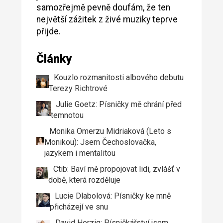
samozřejmě pevně doufám, že ten
největší zážitek z živé muziky teprve
přijde.
Články
Kouzlo rozmanitosti albového debutu
Terezy Richtrové
Julie Goetz: Písničky mě chrání před
temnotou
Monika Omerzu Midriaková (Leto s
Monikou): Jsem Čechoslovačka,
jazykem i mentalitou
Ctib: Baví mě propojovat lidi, zvlášť v
době, která rozděluje
Lucie Dlabolová: Písničky ke mně
přicházejí ve snu
David Herzig: Písničkářství jsem