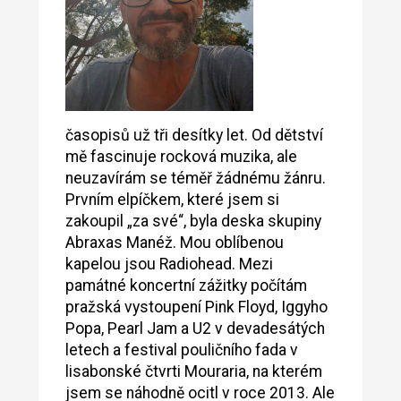
časopisů už tři desítky let. Od dětství
mě fascinuje rocková muzika, ale
neuzavírám se téměř žádnému žánru.
Prvním elpíčkem, které jsem si
zakoupil „za své“, byla deska skupiny
Abraxas Manéž. Mou oblíbenou
kapelou jsou Radiohead. Mezi
památné koncertní zážitky počítám
pražská vystoupení Pink Floyd, Iggyho
Popa, Pearl Jam a U2 v devadesátých
letech a festival pouličního fada v
lisabonské čtvrti Mouraria, na kterém
jsem se náhodně ocitl v roce 2013. Ale