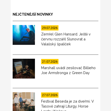
NEJČTENĚJŠÍ NOVINKY
29.07.2026
Zemřel Glen Hansard. Ještě v
červnu rozzářil Slunovrat a
Valašský špalíček
21.07.2026
Marshall uvádí zesilovač Billieho
Joe Armstronga z Green Day
27.07.2026
Festival Beseda je za dveřmi. V
Tasově zahrají Liturgy, Horse