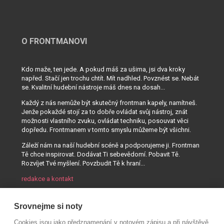
O FRONTMANOVI
Kdo maže, ten jede. A pokud máš za ušima, jsi dva kroky
napřed. Stačí jen trochu chtít. Mít nadhled. Povznést se. Nebát
se. Kvalitní hudební nástroje máš dnes na dosah...
Každý z nás nemůže být skutečný frontman kapely, namítneš.
Jenže pokaždé stojí za to dobře ovládat svůj nástroj, znát
možnosti vlastního zvuku, ovládat techniku, posouvat věci
dopředu. Frontmanem v tomto smyslu můžeme být všichni.
Záleží nám na naší hudební scéně a podporujeme ji. Frontman
Tě chce inspirovat. Dodávat Ti sebevědomí. Pobavit Tě.
Rozvíjet Tvé myšlení. Povzbudit Tě k hraní...
redakce a kontakt
Srovnejme si noty
Cookies jsou jako předznamenání v notovém zápisu a při návštěvě