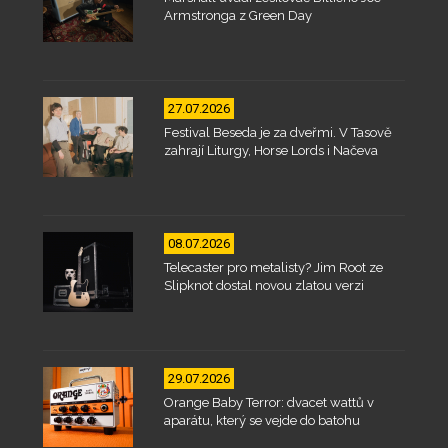
Armstronga z Green Day
27.07.2026
Festival Beseda je za dveřmi. V Tasově
zahrají Liturgy, Horse Lords i Načeva
08.07.2026
Telecaster pro metalisty? Jim Root ze
Slipknot dostal novou zlatou verzi
29.07.2026
Orange Baby Terror: dvacet wattů v
aparátu, který se vejde do batohu