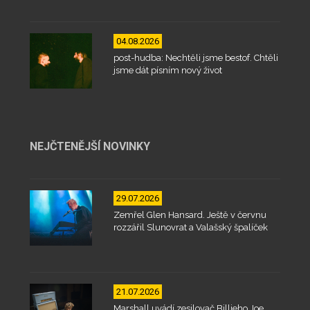
04.08.2026
post-hudba: Nechtěli jsme bestof. Chtěli
jsme dát písním nový život
NEJČTENĚJŠÍ NOVINKY
29.07.2026
Zemřel Glen Hansard. Ještě v červnu
rozzářil Slunovrat a Valašský špalíček
21.07.2026
Marshall uvádí zesilovač Billieho Joe