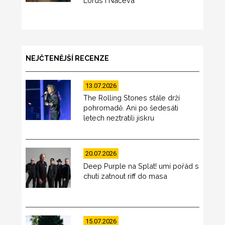
Lords i Načeva
NEJČTENĚJŠÍ RECENZE
13.07.2026
The Rolling Stones stále drží
pohromadě. Ani po šedesáti
letech neztratili jiskru
20.07.2026
Deep Purple na Splat! umí pořád s
chutí zatnout riff do masa
15.07.2026