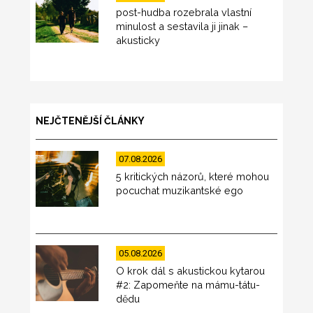
post-hudba rozebrala vlastní
minulost a sestavila ji jinak –
akusticky
NEJČTENĚJŠÍ ČLÁNKY
07.08.2026
5 kritických názorů, které mohou
pocuchat muzikantské ego
05.08.2026
O krok dál s akustickou kytarou
#2: Zapomeňte na mámu-tátu-
dědu