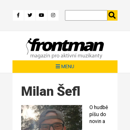
Přejít
k
hlavnímu
obsahu
MENU
Milan Šefl
O hudbě
píšu do
novin a