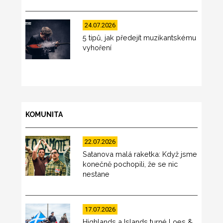
24.07.2026
5 tipů, jak předejít muzikantskému
vyhoření
KOMUNITA
22.07.2026
Satanova malá raketka: Když jsme
konečně pochopili, že se nic
nestane
17.07.2026
Highlands a Islands turné Loes &