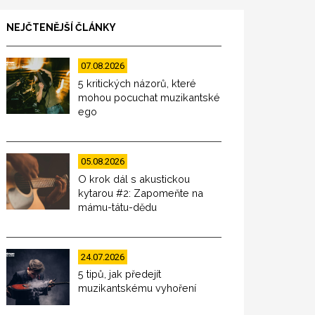
NEJČTENĚJŠÍ ČLÁNKY
07.08.2026
5 kritických názorů, které
mohou pocuchat muzikantské
ego
05.08.2026
O krok dál s akustickou
kytarou #2: Zapomeňte na
mámu-tátu-dědu
24.07.2026
5 tipů, jak předejít
muzikantskému vyhoření