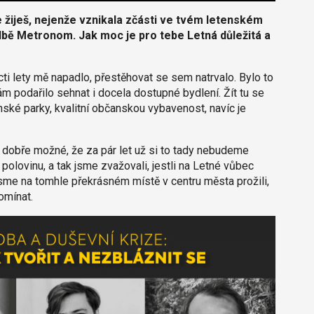
 žiješ, nejenže vznikala zčásti ve tvém letenském
kladbě Metronom. Jak moc je pro tebe Letná důležitá a
ti lety mě napadlo, přestěhovat se sem natrvalo. Bylo to
ám podařilo sehnat i docela dostupné bydlení. Žít tu se
ské parky, kvalitní občanskou vybavenost, navíc je
.
la dobře možné, že za pár let už si to tady nebudeme
polovinu, a tak jsme zvažovali, jestli na Letné vůbec
 jsme na tomhle překrásném místě v centru města prožili,
omínat.