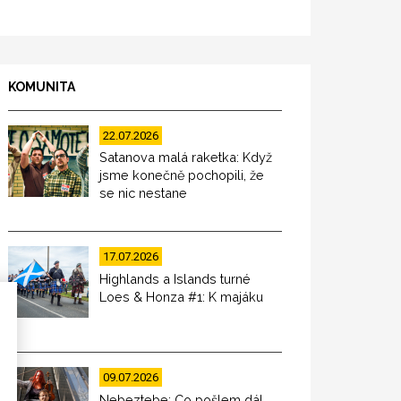
KOMUNITA
22.07.2026
Satanova malá raketka: Když
jsme konečně pochopili, že
se nic nestane
17.07.2026
Highlands a Islands turné
Loes & Honza #1: K majáku
09.07.2026
Nebeztebe: Co pošlem dál