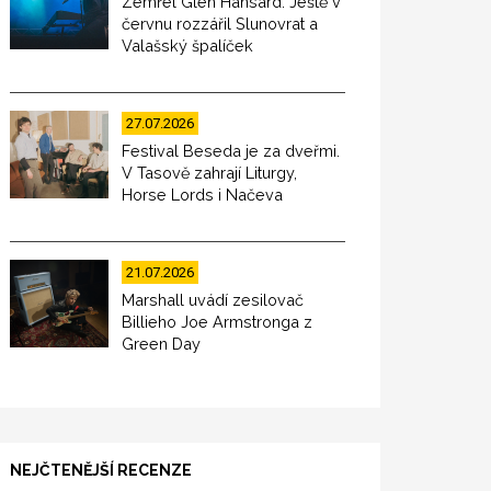
Zemřel Glen Hansard. Ještě v
červnu rozzářil Slunovrat a
Valašský špalíček
27.07.2026
Festival Beseda je za dveřmi.
V Tasově zahrají Liturgy,
Horse Lords i Načeva
21.07.2026
Marshall uvádí zesilovač
Billieho Joe Armstronga z
Green Day
NEJČTENĚJŠÍ RECENZE