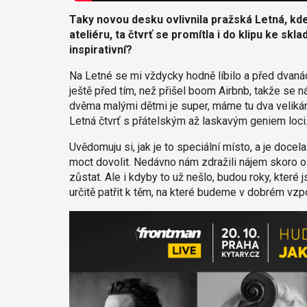
Taky novou desku ovlivnila pražská Letná, kde
ateliéru, ta čtvrť se promítla i do klipu ke s
inspirativní?
Na Letné se mi vždycky hodně líbilo a před dvanác
ještě před tím, než přišel boom Airbnb, takže se n
dvěma malými dětmi je super, máme tu dva velikán
Letná čtvrť s přátelským až laskavým geniem loci
Uvědomuju si, jak je to speciální místo, a je doce
moct dovolit. Nedávno nám zdražili nájem skoro o 
zůstat. Ale i kdyby to už nešlo, budou roky, které
určitě patřit k těm, na které budeme v dobrém vzp