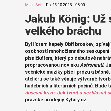
Milan Šefl
-
Po, 13.10.2025 - 08:00
Jakub König: Už
velkého bráchu
Byl lídrem kapely Obří broskev, zpíva
osobností mnohočlenného seskupení 
písničkářem, který po debutové nahr
propracovanou novinku
Astronauti
. J
scénické muziky píše i prózu a básně,
ateliéru se také věnuje výtvarné tvor
hudebních a literárních počinů. Bude
duševní krize: Jak tvořit a nezbláznit s
pražské prodejny Kytary.cz.