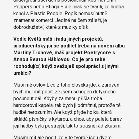
Peppers nebo Stinga – ale jinak se tvářili, že hudba
končí s Plastic People. Popík nemusí nutně
znamenat komerci. Jediné na čem záleží, je
dobrodružství, které z muziky cítíš.
Vedle Květů máš i řadu jiných projektů,
producentsky jsi se podílel třeba na novém albu
Martiny Trchové, máš projekt Poetrycore
s
Annou Beatou Háblovou. Co je pro tebe
rozhodující, když zvažuješ spolupráci s jinými
umělci?
Musí mě oslovit, co z toho člověka jde, a zároveň
bych měl mít pocit, že jsem schopen dotyčného
posunout dál. Kdyby za mnou přišla třeba
hardcorová kapela, tak bych ji odmítnul, protože té
hudbě nerozumím. Ale když přijde holka, která
skládá písničky s kytarou, a chce, aby paleta barev
její hudby byla pestřejší, tak to strašně rád zkusím.
Musím mít ale pocit, že v té tvorbě jsou dveře,