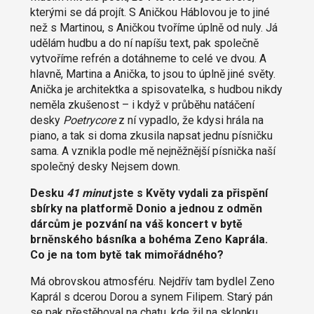
kterými se dá projít. S Aničkou Háblovou je to jiné
než s Martinou, s Aničkou tvoříme úplně od nuly. Já
udělám hudbu a do ní napíšu text, pak společně
vytvoříme refrén a dotáhneme to celé ve dvou. A
hlavně, Martina a Anička, to jsou to úplně jiné světy.
Anička je architektka a spisovatelka, s hudbou nikdy
neměla zkušenost – i když v průběhu natáčení
desky
Poetrycore
z ní vypadlo, že kdysi hrála na
piano, a tak si doma zkusila napsat jednu písničku
sama. A vznikla podle mě nejněžnější písnička naší
společný desky Nejsem down.
Desku
41 minut
jste s Květy vydali za přispění
sbírky na platformě Donio a jednou z odměn
dárcům je pozvání na váš koncert v bytě
brněnského básníka a bohéma Zeno Kaprála.
Co je na tom bytě tak mimořádného?
Má obrovskou atmosféru. Nejdřív tam bydlel Zeno
Kaprál s dcerou Dorou a synem Filipem. Starý pán
se pak přestěhoval na chatu, kde žil na sklonku