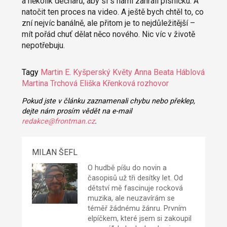
a několik dechařů, aby si s námi zahráli písničku. A
natočit ten proces na video. A ještě bych chtěl to, co
zní nejvíc banálně, ale přitom je to nejdůležitější –
mít pořád chuť dělat něco nového. Nic víc v životě
nepotřebuju.
Tagy
Martin E. Kyšperský
Květy
Anna Beata Háblová
Martina Trchová
Eliška Křenková
rozhovor
Pokud jste v článku zaznamenali chybu nebo překlep,
dejte nám prosím vědět na e-mail
redakce@frontman.cz
.
MILAN ŠEFL
O hudbě píšu do novin a
časopisů už tři desítky let. Od
dětství mě fascinuje rocková
muzika, ale neuzavírám se
téměř žádnému žánru. Prvním
elpíčkem, které jsem si zakoupil