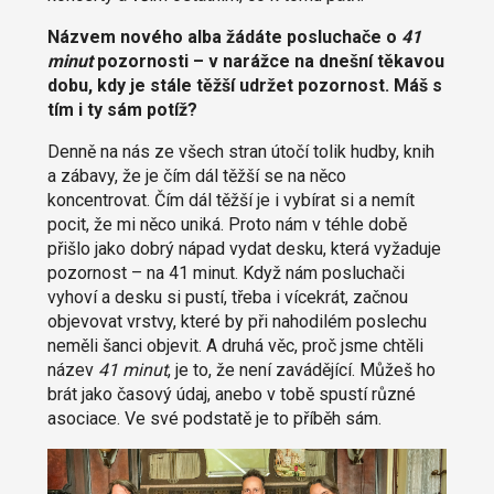
Názvem nového alba žádáte posluchače o
41
minut
pozornosti – v narážce na dnešní těkavou
dobu, kdy je stále těžší udržet pozornost. Máš s
tím i ty sám potíž?
Denně na nás ze všech stran útočí tolik hudby, knih
a zábavy, že je čím dál těžší se na něco
koncentrovat. Čím dál těžší je i vybírat si a nemít
pocit, že mi něco uniká. Proto nám v téhle době
přišlo jako dobrý nápad vydat desku, která vyžaduje
pozornost – na 41 minut. Když nám posluchači
vyhoví a desku si pustí, třeba i vícekrát, začnou
objevovat vrstvy, které by při nahodilém poslechu
neměli šanci objevit. A druhá věc, proč jsme chtěli
název
41 minut
, je to, že není zavádějící. Můžeš ho
brát jako časový údaj, anebo v tobě spustí různé
asociace. Ve své podstatě je to příběh sám.