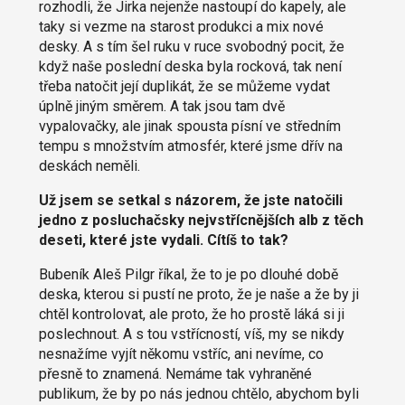
rozhodli, že Jirka nejenže nastoupí do kapely, ale
taky si vezme na starost produkci a mix nové
desky. A s tím šel ruku v ruce svobodný pocit, že
když naše poslední deska byla rocková, tak není
třeba natočit její duplikát, že se můžeme vydat
úplně jiným směrem. A tak jsou tam dvě
vypalovačky, ale jinak spousta písní ve středním
tempu s množstvím atmosfér, které jsme dřív na
deskách neměli.
Už jsem se setkal s názorem, že jste natočili
jedno z posluchačsky nejvstřícnějších alb z těch
deseti, které jste vydali. Cítíš to tak?
Bubeník Aleš Pilgr říkal, že to je po dlouhé době
deska, kterou si pustí ne proto, že je naše a že by ji
chtěl kontrolovat, ale proto, že ho prostě láká si ji
poslechnout. A s tou vstřícností, víš, my se nikdy
nesnažíme vyjít někomu vstříc, ani nevíme, co
přesně to znamená. Nemáme tak vyhraněné
publikum, že by po nás jednou chtělo, abychom byli