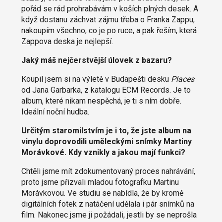
pořád se rád prohrabávám v koších plných desek. A
když dostanu záchvat zájmu třeba o Franka Zappu,
nakoupím všechno, co je po ruce, a pak řeším, která
Zappova deska je nejlepší.
Jaký máš nejčerstvější úlovek z bazaru?
Koupil jsem si na výletě v Budapešti desku
Places
od Jana Garbarka, z katalogu ECM Records. Je to
album, které nikam nespěchá, je ti s ním dobře.
Ideální noční hudba.
Určitým staromilstvím je i to, že jste album na
vinylu doprovodili uměleckými snímky Martiny
Morávkové. Kdy vznikly a jakou mají funkci?
Chtěli jsme mít zdokumentovaný proces nahrávání,
proto jsme přizvali mladou fotografku Martinu
Morávkovou. Ve studiu se nabídla, že by kromě
digitálních fotek z natáčení udělala i pár snímků na
film. Nakonec jsme ji požádali, jestli by se neprošla