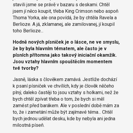
stavili jsme se právě v bazaru s deskami. Chtěl
jsem jí něco koupit, třeba King Crimson nebo aspoň
Thoma Yorka, ale ona povídá, že by chtěla Ravela a
Berlioze. A já, zklamanej, ale zamilovanej, jí koupil
toho Berlioze...
Hodně nových písniček je o lásce, ne ve smyslu,
že by byla hlavním tématem, ale často je v
písních přítomna jako takový iniciační okamžik.
Jsou vztahy hlavním spouštěcím momentem
tvé tvorby?
Jasně, láska s člověkem zamává. Jestliže dochází
k psaní písniček ve chvílích, kdy je člověk něčeho
plný, daleko častěji to jsou vztahy s holkami, než že
bych chtěl zpívat třeba o tom, že bych si měl
zamést před barákem. Ale v poslední době mám za
to, že i zametání může být zajímavé téma... Chtěl
bych jednou udělat desku, kde by nebyla ani jedna
milostná píseň.