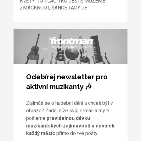
KVĚTY: TO TLAČÍTKO JEŠTĚ MŮŽEME
ZMÁČKNOUT, ŠANCE TADY JE
Odebírej newsletter pro
aktivní muzikanty 🎶
Zajímáš se o hudební dění a chceš být v
obraze? Zadej níže svůj e-mail a my ti
pošleme
pravidelnou dávku
muzikantských zajímavostí a novinek
každý měsíc
přímo do tvé pošty.