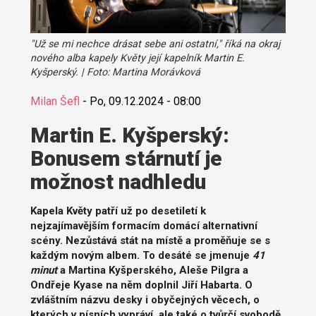
"Už se mi nechce drásat sebe ani ostatní," říká na okraj
nového alba kapely Květy její kapelník Martin E.
Kyšperský. | Foto: Martina Morávková
Milan Šefl
-
Po, 09.12.2024 - 08:00
Martin E. Kyšperský:
Bonusem stárnutí je
možnost nadhledu
Kapela Květy patří už po desetiletí k
nejzajímavějším formacím domácí alternativní
scény. Nezůstává stát na místě a proměňuje se s
každým novým albem. To desáté se jmenuje
41
minut
a Martina Kyšperského, Aleše Pilgra a
Ondřeje Kyase na něm doplnil Jiří Habarta. O
zvláštním názvu desky i obyčejných věcech, o
kterých v písních vypráví, ale také o tvůrčí svobodě,