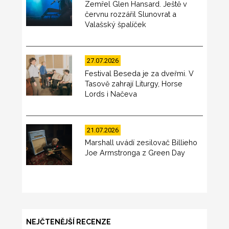
Zemřel Glen Hansard. Ještě v
červnu rozzářil Slunovrat a
Valašský špalíček
27.07.2026
Festival Beseda je za dveřmi. V
Tasově zahrají Liturgy, Horse
Lords i Načeva
21.07.2026
Marshall uvádí zesilovač Billieho
Joe Armstronga z Green Day
NEJČTENĚJŠÍ RECENZE