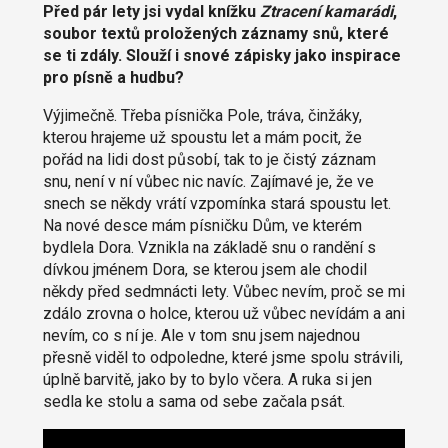
Před pár lety jsi vydal knížku
Ztracení kamarádi
,
soubor textů proložených záznamy snů, které
se ti zdály. Slouží i snové zápisky jako inspirace
pro písně a hudbu?
Výjimečně. Třeba písnička Pole, tráva, činžáky,
kterou hrajeme už spoustu let a mám pocit, že
pořád na lidi dost působí, tak to je čistý záznam
snu, není v ní vůbec nic navíc. Zajímavé je, že ve
snech se někdy vrátí vzpomínka stará spoustu let.
Na nové desce mám písničku Dům, ve kterém
bydlela Dora. Vznikla na základě snu o randění s
dívkou jménem Dora, se kterou jsem ale chodil
někdy před sedmnácti lety. Vůbec nevím, proč se mi
zdálo zrovna o holce, kterou už vůbec nevídám a ani
nevím, co s ní je. Ale v tom snu jsem najednou
přesně viděl to odpoledne, které jsme spolu strávili,
úplně barvitě, jako by to bylo včera. A ruka si jen
sedla ke stolu a sama od sebe začala psát.