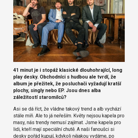
41 minut je i stopáž klasické dlouhohrající, long
play desky. Obchodníci s hudbou ale tvrdí, že
album je přežitek, že posluchači vyžadují kratší
plochy, singly nebo EP. Jsou dnes alba
záležitostí staromilců?
Asi se dá říct, že vládne takový trend a alb vychází
stále míň. Ale to já neřeším. Květy nejsou kapela pro
masy, nás trendy nemusí zajímat. Jsme kapela pro
lidi, kteří mají speciální chutě. A naši fanoušci si
desky pořád kupují, kdykoli nějakou vydáme, po