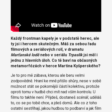
Každý frontman kapely je v podstatě herec, ale
ty jsi i hercem skutečným. Máš za sebou řadu
filmových a seriálových rolí, v dramatu
Marťanské lodě
nebo v seriálu
Trpaslík
jsi měl i
jednu z hlavních úloh. Co tě baví na občasných
metamorfózách v herce Martina Kyšperského?
Je to pro mě zábava, kterou ale beru velmi
zodpovědně. Hraní ke mně přišlo shůry, nese v sobě
možnost stát se pokornější částí kolektivu, protože
oproti tomu v hudbě chci mít nad vším kontrolu. U
filmu to takhle není. Přijdeš, dostaneš scénář, uděláš
to, co se po tobě chce, a jdeš domů. Ale co z toho
ostatní sestříhají, jakou hudbou to podbarví a jak film