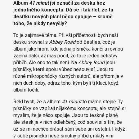
Album
41 minut
jsi označil za desku bez
jednotného konceptu. Dá se i tak říct, že tu
desítku nových písní něco spojuje – kromě
toho, že nikdy nevyšly?
To je zajímavé téma. Při vší příčetnosti bych naši
desku srovnal s
Abbey Road
od Beatles, což je
album jako hrom, kde jedna písnička končí a rovnou
začíná další, až máš pocit, že to je jeden celistvý
příběh. Ale ono to tak není. Na
Abbey Road
jsou
písničky, které spolu vůbec nesouvisí. Jsou to
různé mikropohádky různých autorů, ale přitom je v
nich duch doby, odraz toho, kým byli ti kluci, když
album točili.
Řekl bych, že s albem
41 minut
to máme stejně. Ty
písničky se vzpírají nějakému konceptu, ale stejně si
myslím, že je něco spojuje. Jsou to teskné písně,
ale stesk je v nich odlehčený, což souvisí s tím, že
už se mi nechce drásat sám sebe ani ostatní. I když
v sobě písnička nese smutný příběh, nikdy v ní