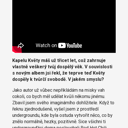
Kapelu Květy máš už třicet let, což zahrnuje
vlastně veškerý tvůj dospělý věk. V souvislosti
s novým albem jsi řekl, že teprve teď Květy
dospěly k tvůrčí svobodě. V jakém smyslu?
Jako autor už vůbec nepřikládám na misky vah
cokoli, co bych měl udělat kvůli někomu jinému.
Zbavil jsem svého imaginárního dohlížitele. Když to
řeknu zjednodušeně, vyšel jsem z prostředí
undergroundu, kde byla ostuda vytvořit něco, co by
znělo normálně, hezky, pozitivně. Sice všichni ti
undergrounďáci doma poslouchali Red Hot Chili