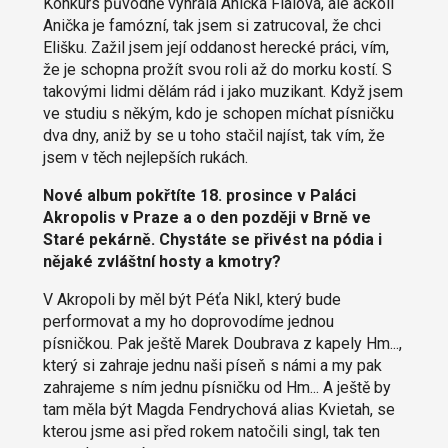
Konkurs původně vyhrála Anička Fialová, ale ačkoli
Anička je famózní, tak jsem si zatrucoval, že chci
Elišku. Zažil jsem její oddanost herecké práci, vím,
že je schopna prožít svou roli až do morku kostí. S
takovými lidmi dělám rád i jako muzikant. Když jsem
ve studiu s někým, kdo je schopen míchat písničku
dva dny, aniž by se u toho stačil najíst, tak vím, že
jsem v těch nejlepších rukách.
Nové album pokřtíte 18. prosince v Paláci
Akropolis v Praze a o den později v Brně ve
Staré pekárně. Chystáte se přivést na pódia i
nějaké zvláštní hosty a kmotry?
V Akropoli by měl být Péťa Nikl, který bude
performovat a my ho doprovodíme jednou
písničkou. Pak ještě Marek Doubrava z kapely Hm...,
který si zahraje jednu naši píseň s námi a my pak
zahrajeme s ním jednu písničku od Hm... A ještě by
tam měla být Magda Fendrychová alias Kvietah, se
kterou jsme asi před rokem natočili singl, tak ten