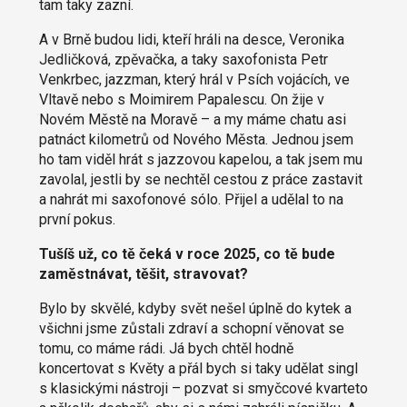
tam taky zazní.
A v Brně budou lidi, kteří hráli na desce, Veronika
Jedličková, zpěvačka, a taky saxofonista Petr
Venkrbec, jazzman, který hrál v Psích vojácích, ve
Vltavě nebo s Moimirem Papalescu. On žije v
Novém Městě na Moravě – a my máme chatu asi
patnáct kilometrů od Nového Města. Jednou jsem
ho tam viděl hrát s jazzovou kapelou, a tak jsem mu
zavolal, jestli by se nechtěl cestou z práce zastavit
a nahrát mi saxofonové sólo. Přijel a udělal to na
první pokus.
Tušíš už, co tě čeká v roce 2025, co tě bude
zaměstnávat, těšit, stravovat?
Bylo by skvělé, kdyby svět nešel úplně do kytek a
všichni jsme zůstali zdraví a schopní věnovat se
tomu, co máme rádi. Já bych chtěl hodně
koncertovat s Květy a přál bych si taky udělat singl
s klasickými nástroji – pozvat si smyčcové kvarteto