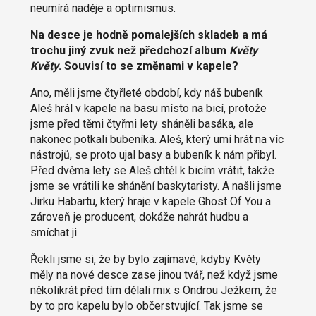
neumírá naděje a optimismus.
Na desce je hodně pomalejších skladeb a má
trochu jiný zvuk než předchozí album
Květy
Květy
. Souvisí to se změnami v kapele?
Ano, měli jsme čtyřleté období, kdy náš bubeník
Aleš hrál v kapele na basu místo na bicí, protože
jsme před těmi čtyřmi lety sháněli basáka, ale
nakonec potkali bubeníka. Aleš, který umí hrát na víc
nástrojů, se proto ujal basy a bubeník k nám přibyl.
Před dvěma lety se Aleš chtěl k bicím vrátit, takže
jsme se vrátili ke shánění baskytaristy. A našli jsme
Jirku Habartu, který hraje v kapele Ghost Of You a
zároveň je producent, dokáže nahrát hudbu a
smíchat ji.
Řekli jsme si, že by bylo zajímavé, kdyby Květy
měly na nové desce zase jinou tvář, než když jsme
několikrát před tím dělali mix s Ondrou Ježkem, že
by to pro kapelu bylo občerstvující. Tak jsme se