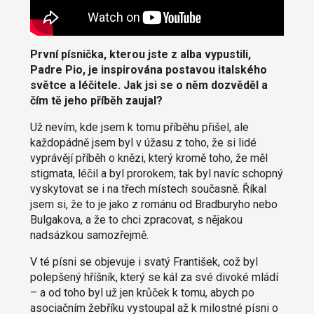
První písnička, kterou jste z alba vypustili,
Padre Pio, je inspirována postavou italského
světce a léčitele. Jak jsi se o něm dozvěděl a
čím tě jeho příběh zaujal?
Už nevím, kde jsem k tomu příběhu přišel, ale
každopádně jsem byl v úžasu z toho, že si lidé
vyprávějí příběh o knězi, který kromě toho, že měl
stigmata, léčil a byl prorokem, tak byl navíc schopný
vyskytovat se i na třech místech současně. Říkal
jsem si, že to je jako z románu od Bradburyho nebo
Bulgakova, a že to chci zpracovat, s nějakou
nadsázkou samozřejmě.
V té písni se objevuje i svatý František, což byl
polepšený hříšník, který se kál za své divoké mládí
– a od toho byl už jen krůček k tomu, abych po
asociačním žebříku vystoupal až k milostné písni o