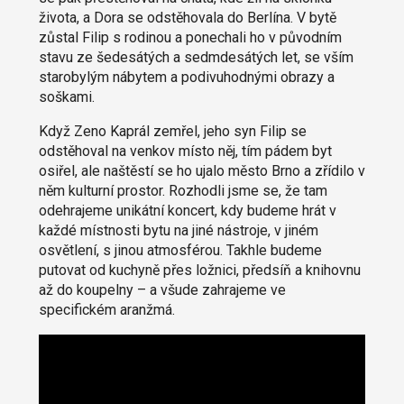
života, a Dora se odstěhovala do Berlína. V bytě
zůstal Filip s rodinou a ponechali ho v původním
stavu ze šedesátých a sedmdesátých let, se vším
starobylým nábytem a podivuhodnými obrazy a
soškami.
Když Zeno Kaprál zemřel, jeho syn Filip se
odstěhoval na venkov místo něj, tím pádem byt
osiřel, ale naštěstí se ho ujalo město Brno a zřídilo v
něm kulturní prostor. Rozhodli jsme se, že tam
odehrajeme unikátní koncert, kdy budeme hrát v
každé místnosti bytu na jiné nástroje, v jiném
osvětlení, s jinou atmosférou. Takhle budeme
putovat od kuchyně přes ložnici, předsíň a knihovnu
až do koupelny – a všude zahrajeme ve
specifickém aranžmá.