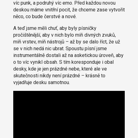
víc punk, a podruhý víc emo. Před každou novou
deskou máme vnitřní pocit, že chceme zase vytvořit
něco, co bude čerstvé a nové.
A teď jsme měli chuť, aby byly písničky
pročištěnější, aby v nich bylo míň divných zvuků,
míň vrstev, míň nástrojů – až by se dalo říct, že už
se v nich nedá nic ubrat. Spoustu písní jsme
instrumentálně dostali až na asketickou úroveň, aby
o to víc vynikl obsah. S tím koresponduje i obal
desky, kde je jen prázdné nebe, které ale ve
skutečnosti nikdy není prázdné – krásně to
vyjadřuje desku samotnou.