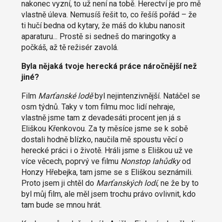
nakonec vyzní, to už není na tobě. Herectví je pro mě
vlastně úleva. Nemusíš řešit to, co řešíš pořád – že
ti hučí bedna od kytary, že máš do klubu nanosit
aparaturu... Prostě si sedneš do maringotky a
počkáš, až tě režisér zavolá.
Byla nějaká tvoje herecká práce náročnější než
jiné?
Film
Marťanské lodě
byl nejintenzivnější. Natáčel se
osm týdnů. Taky v tom filmu moc lidí nehraje,
vlastně jsme tam z devadesáti procent jen já s
Eliškou Křenkovou. Za ty měsíce jsme se k sobě
dostali hodně blízko, naučila mě spoustu věcí o
herecké práci i o životě. Hráli jsme s Eliškou už ve
více věcech, poprvý ve filmu
Nonstop lahůdky
od
Honzy Hřebejka, tam jsme se s Eliškou seznámili.
Proto jsem ji chtěl do
Marťanských lodí
, ne že by to
byl můj film, ale měl jsem trochu právo ovlivnit, kdo
tam bude se mnou hrát.