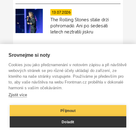
13.07.2026
The Rolling Stones stále drží
pohromadě. Ani po šedesáti
letech neztratili jiskru
20.07.2026
Srovnejme si noty
Deep Purple na Splat! umí pořád s
Cookies jsou jako předznamenání v notovém zápisu a při návštěvě
chutí zatnout riff do masa
webových stránek se pro různé účely ukládají do zařízení, ze
kterého na naše stránky vstupujete. Používáme je především pro
to, aby vaše návštěva na webu Frontman.cz proběhla v dokonalé
harmonii s vaším očekáváním.
15.07.2026
Zjistit více
post-hudba rozebrala vlastní
minulost a sestavila ji jinak –
Přijmout
akusticky
Doladit