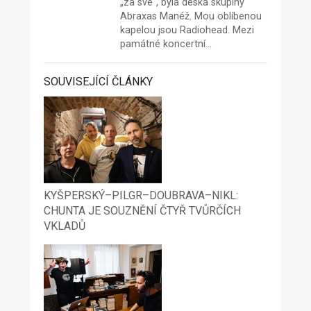
„za své“, byla deska skupiny
Abraxas Manéž. Mou oblíbenou
kapelou jsou Radiohead. Mezi
památné koncertní…
SOUVISEJÍCÍ ČLÁNKY
KYŠPERSKÝ–PILGR–DOUBRAVA–NIKL:
CHUNTA JE SOUZNĚNÍ ČTYŘ TVŮRČÍCH
VKLADŮ