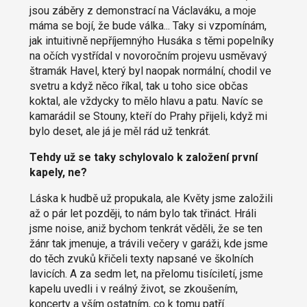
jsou záběry z demonstrací na Václaváku, a moje
máma se bojí, že bude válka... Taky si vzpomínám,
jak intuitivně nepříjemnýho Husáka s těmi popelníky
na očích vystřídal v novoročním projevu usměvavý
štramák Havel, který byl naopak normální, chodil ve
svetru a když něco říkal, tak u toho sice občas
koktal, ale vždycky to mělo hlavu a patu. Navíc se
kamarádil se Stouny, kteří do Prahy přijeli, když mi
bylo deset, ale já je měl rád už tenkrát.
Tehdy už se taky schylovalo k založení první
kapely, ne?
Láska k hudbě už propukala, ale Květy jsme založili
až o pár let později, to nám bylo tak třináct. Hráli
jsme noise, aniž bychom tenkrát věděli, že se ten
žánr tak jmenuje, a trávili večery v garáži, kde jsme
do těch zvuků křičeli texty napsané ve školních
lavicích. A za sedm let, na přelomu tisíciletí, jsme
kapelu uvedli i v reálný život, se zkoušením,
koncerty a vším ostatním, co k tomu patří.