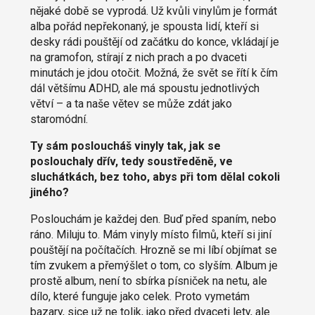
nějaké době se vyprodá. Už kvůli vinylům je formát
alba pořád nepřekonaný, je spousta lidí, kteří si
desky rádi pouštějí od začátku do konce, vkládají je
na gramofon, stírají z nich prach a po dvaceti
minutách je jdou otočit. Možná, že svět se řítí k čím
dál většímu ADHD, ale má spoustu jednotlivých
větví – a ta naše větev se může zdát jako
staromódní.
Ty sám posloucháš vinyly tak, jak se
poslouchaly dřív, tedy soustředěně, ve
sluchátkách, bez toho, abys při tom dělal cokoli
jiného?
Poslouchám je každej den. Buď před spaním, nebo
ráno. Miluju to. Mám vinyly místo filmů, kteří si jiní
pouštějí na počítačích. Hrozně se mi líbí objímat se
tím zvukem a přemýšlet o tom, co slyším. Album je
prostě album, není to sbírka písniček na netu, ale
dílo, které funguje jako celek. Proto vymetám
bazary, sice už ne tolik, jako před dvaceti lety, ale