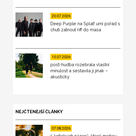
20.07.2026
Deep Purple na Splat! umí pořád s
chutí zatnout riff do masa
15.07.2026
post-hudba rozebrala vlastní
minulost a sestavila ji jinak –
akusticky
NEJČTENĚJŠÍ ČLÁNKY
07.08.2026
5 kritických názorů, které mohou