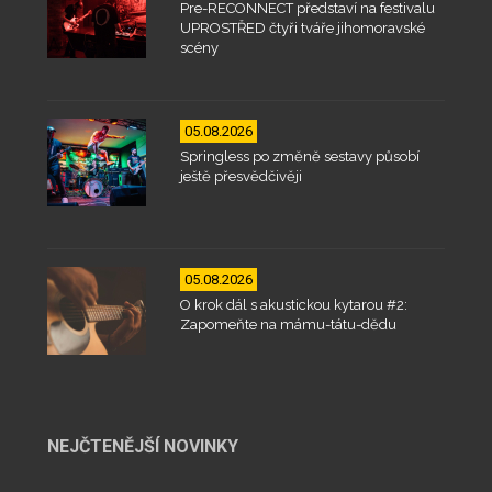
Pre-RECONNECT představí na festivalu
UPROSTŘED čtyři tváře jihomoravské
scény
05.08.2026
Springless po změně sestavy působí
ještě přesvědčivěji
05.08.2026
O krok dál s akustickou kytarou #2:
Zapomeňte na mámu-tátu-dědu
NEJČTENĚJŠÍ NOVINKY