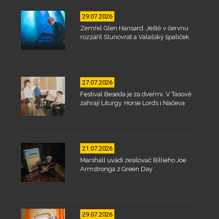
29.07.2026
Zemřel Glen Hansard. Ještě v červnu
rozzářil Slunovrat a Valašský špalíček
27.07.2026
Festival Beseda je za dveřmi. V Tasově
zahrají Liturgy, Horse Lords i Načeva
21.07.2026
Marshall uvádí zesilovač Billieho Joe
Armstronga z Green Day
29.07.2026