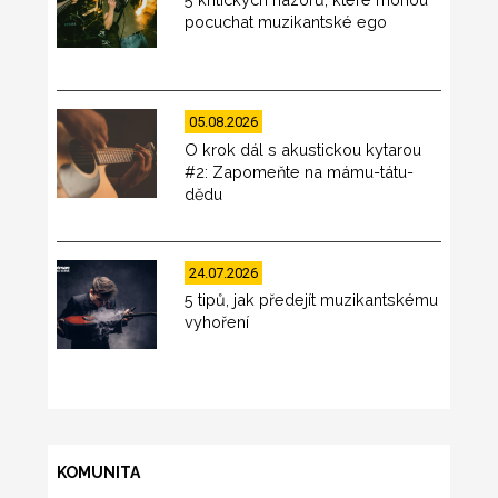
pocuchat muzikantské ego
05.08.2026
O krok dál s akustickou kytarou
#2: Zapomeňte na mámu-tátu-
dědu
24.07.2026
5 tipů, jak předejít muzikantskému
vyhoření
KOMUNITA