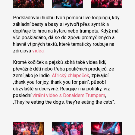
Podkladovou hudbu tvoří pomocí live loopingu, kdy
základní beaty a basy si vytvoří přes synťák a
doplňuje to hrou na kytaru nebo trumpetu. Když má
vše poskládáno, dá se do zpěvu promyšlených a
hlavně vtipných textů, které tematicky roubuje na
zdrojová
videa
.
Kromě kočiček a pejsků sbírá také videa lidí,
převážně dětí nebo třeba pouličních prodejců, ze
zemí jako je Indie.
Africký chlapeček
, zpívající
„thank you for joy, thank you for pain“, působí
obzvláště srdceryvně. Reaguje i na politiky, viz
poslední
virální video s Donaldem Trumpem
,
„They’re eating the dogs, they’re eating the cats“.