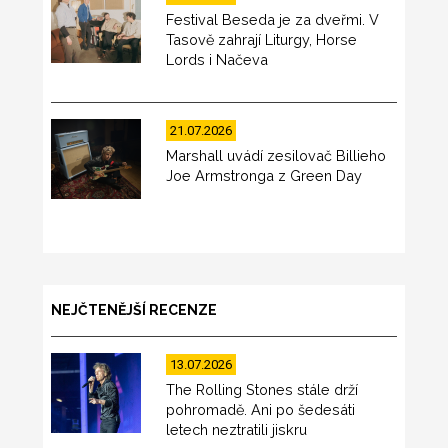
Festival Beseda je za dveřmi. V
Tasově zahrají Liturgy, Horse
Lords i Načeva
21.07.2026
Marshall uvádí zesilovač Billieho
Joe Armstronga z Green Day
NEJČTENĚJŠÍ RECENZE
13.07.2026
The Rolling Stones stále drží
pohromadě. Ani po šedesáti
letech neztratili jiskru