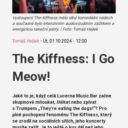
Vystoupení The Kiffness mělo silný komediální nádech
a současně bylo intenzivním audiovizuálním zážitkem a
energickou taneční párty. | Foto: Tomáš Hejlek
Tomáš Hejlek
-
Út, 01.10.2024 - 12:00
The Kiffness: I Go
Meow!
Jaké to je, když celá Lucerna Music Bar začne
skupinově mňoukat, štěkat nebo zpívat
s Trumpem „They’re eating the dogs!“? Pro
plné pochopení fenoménu The Kiffness, který
se zrodil na sociálních sítích, jeho koncerty
musíte zažít. Je to ještě o kus dál než jeho