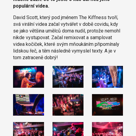
populární videa.
David Scott, který pod jménem The Kiffness tvoří,
svá virální videa začal vytvářet v době covidu, kdy
se jako většina umělců doma nudil, protože nemohl
nikde vystupovat. Začal remixovat a samplovat
videa kočiček, které svým mňoukáním připomínaly
lidskou řeč, a těm následně vymyslel texty. A je v
tom zatraceně dobrý!