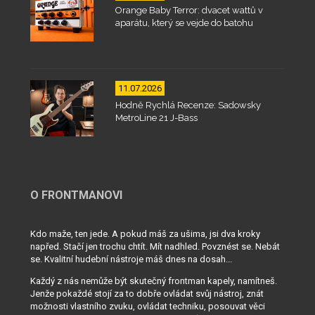
Orange Baby Terror: dvacet wattů v
aparátu, který se vejde do batohu
11.07.2026
Hodně Rychlá Recenze: Sadowsky
MetroLine 21 J-Bass
O FRONTMANOVI
Kdo maže, ten jede. A pokud máš za ušima, jsi dva kroky
napřed. Stačí jen trochu chtít. Mít nadhled. Povznést se. Nebát
se. Kvalitní hudební nástroje máš dnes na dosah...
Každý z nás nemůže být skutečný frontman kapely, namítneš.
Jenže pokaždé stojí za to dobře ovládat svůj nástroj, znát
možnosti vlastního zvuku, ovládat techniku, posouvat věci