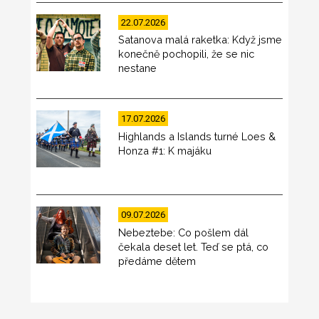
22.07.2026
Satanova malá raketka: Když jsme
konečně pochopili, že se nic
nestane
17.07.2026
Highlands a Islands turné Loes &
Honza #1: K majáku
09.07.2026
Nebeztebe: Co pošlem dál
čekala deset let. Teď se ptá, co
předáme dětem