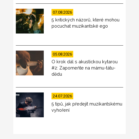
07.08.2026
5 kritických názorů, které mohou
pocuchat muzikantské ego
05.08.2026
O krok dál s akustickou kytarou
#2: Zapomeňte na mámu-tátu-
dědu
24.07.2026
5 tipů, jak předejít muzikantskému
vyhoření