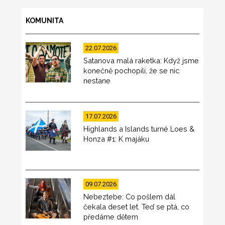
KOMUNITA
22.07.2026
Satanova malá raketka: Když jsme
konečně pochopili, že se nic
nestane
17.07.2026
Highlands a Islands turné Loes &
Honza #1: K majáku
09.07.2026
Nebeztebe: Co pošlem dál
čekala deset let. Teď se ptá, co
předáme dětem