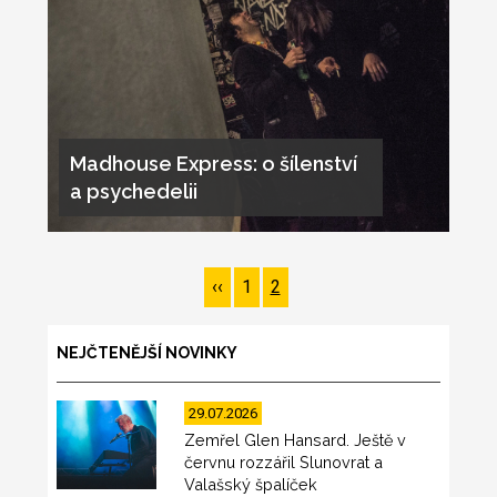
Madhouse Express: o šílenství
a psychedelii
Pagination
Předchozí
‹‹
Page
1
Page
2
stránka
NEJČTENĚJŠÍ NOVINKY
29.07.2026
Zemřel Glen Hansard. Ještě v
červnu rozzářil Slunovrat a
Valašský špalíček