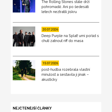
The Rolling Stones stále drží
pohromadě. Ani po šedesáti
letech neztratili jiskru
20.07.2026
Deep Purple na Splat! umí pořád s
chutí zatnout riff do masa
15.07.2026
post-hudba rozebrala vlastní
minulost a sestavila ji jinak –
akusticky
NEJČTENĚJŠÍ ČLÁNKY