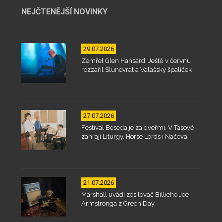
NEJČTENĚJŠÍ NOVINKY
29.07.2026
Zemřel Glen Hansard. Ještě v červnu
rozzářil Slunovrat a Valašský špalíček
27.07.2026
Festival Beseda je za dveřmi. V Tasově
zahrají Liturgy, Horse Lords i Načeva
21.07.2026
Marshall uvádí zesilovač Billieho Joe
Armstronga z Green Day