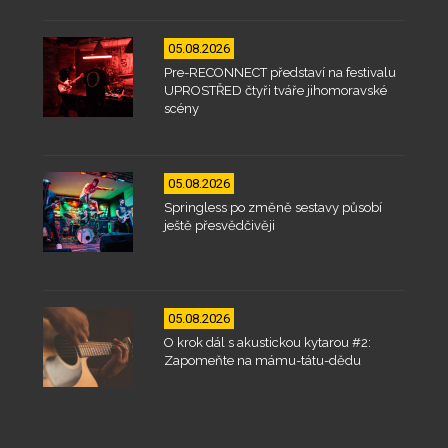
05.08.2026
Pre-RECONNECT představí na festivalu
UPROSTŘED čtyři tváře jihomoravské
scény
05.08.2026
Springless po změně sestavy působí
ještě přesvědčivěji
05.08.2026
O krok dál s akustickou kytarou #2:
Zapomeňte na mámu-tátu-dědu