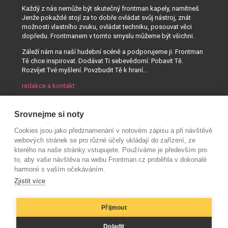
Každý z nás nemůže být skutečný frontman kapely, namítneš.
Jenže pokaždé stojí za to dobře ovládat svůj nástroj, znát
možnosti vlastního zvuku, ovládat techniku, posouvat věci
dopředu. Frontmanem v tomto smyslu můžeme být všichni.
Záleží nám na naší hudební scéně a podporujeme ji. Frontman
Tě chce inspirovat. Dodávat Ti sebevědomí. Pobavit Tě.
Rozvíjet Tvé myšlení. Povzbudit Tě k hraní...
redakce a kontakt
Srovnejme si noty
Cookies jsou jako předznamenání v notovém zápisu a při návštěvě
webových stránek se pro různé účely ukládají do zařízení, ze
kterého na naše stránky vstupujete. Používáme je především pro
to, aby vaše návštěva na webu Frontman.cz proběhla v dokonalé
harmonii s vaším očekáváním.
Zjistit více
Přijmout
© AUDIO PARTNER s.r.o.
Doladit