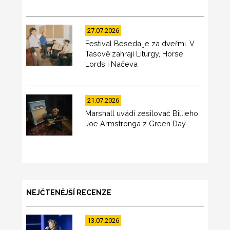
27.07.2026
Festival Beseda je za dveřmi. V
Tasově zahrají Liturgy, Horse
Lords i Načeva
21.07.2026
Marshall uvádí zesilovač Billieho
Joe Armstronga z Green Day
NEJČTENĚJŠÍ RECENZE
13.07.2026