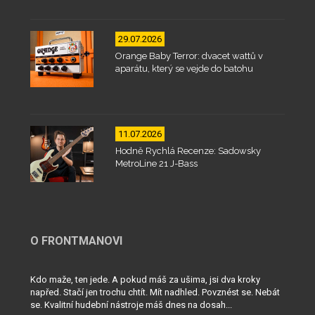
29.07.2026
Orange Baby Terror: dvacet wattů v
aparátu, který se vejde do batohu
11.07.2026
Hodně Rychlá Recenze: Sadowsky
MetroLine 21 J-Bass
O FRONTMANOVI
Kdo maže, ten jede. A pokud máš za ušima, jsi dva kroky
napřed. Stačí jen trochu chtít. Mít nadhled. Povznést se. Nebát
se. Kvalitní hudební nástroje máš dnes na dosah...