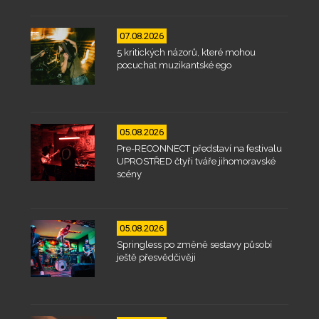
07.08.2026
5 kritických názorů, které mohou
pocuchat muzikantské ego
05.08.2026
Pre-RECONNECT představí na festivalu
UPROSTŘED čtyři tváře jihomoravské
scény
05.08.2026
Springless po změně sestavy působí
ještě přesvědčivěji