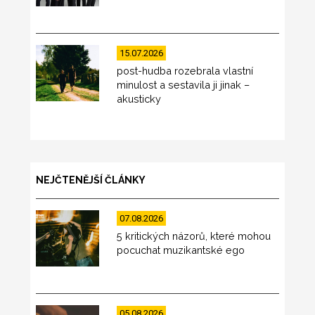
15.07.2026
post-hudba rozebrala vlastní
minulost a sestavila ji jinak –
akusticky
NEJČTENĚJŠÍ ČLÁNKY
07.08.2026
5 kritických názorů, které mohou
pocuchat muzikantské ego
05.08.2026