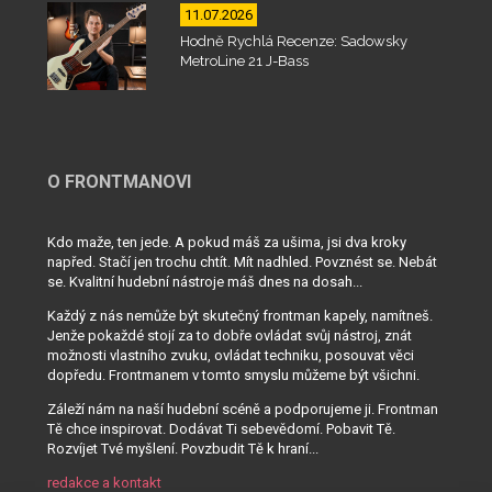
11.07.2026
Hodně Rychlá Recenze: Sadowsky
MetroLine 21 J-Bass
O FRONTMANOVI
Kdo maže, ten jede. A pokud máš za ušima, jsi dva kroky
napřed. Stačí jen trochu chtít. Mít nadhled. Povznést se. Nebát
se. Kvalitní hudební nástroje máš dnes na dosah...
Každý z nás nemůže být skutečný frontman kapely, namítneš.
Jenže pokaždé stojí za to dobře ovládat svůj nástroj, znát
možnosti vlastního zvuku, ovládat techniku, posouvat věci
dopředu. Frontmanem v tomto smyslu můžeme být všichni.
Záleží nám na naší hudební scéně a podporujeme ji. Frontman
Tě chce inspirovat. Dodávat Ti sebevědomí. Pobavit Tě.
Rozvíjet Tvé myšlení. Povzbudit Tě k hraní...
redakce a kontakt