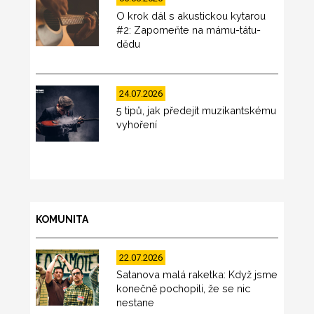
O krok dál s akustickou kytarou
#2: Zapomeňte na mámu-tátu-
dědu
24.07.2026
5 tipů, jak předejít muzikantskému
vyhoření
KOMUNITA
22.07.2026
Satanova malá raketka: Když jsme
konečně pochopili, že se nic
nestane