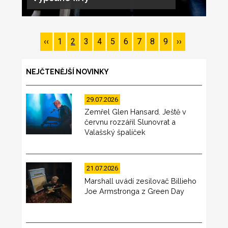
Pagination
Předchozí
‹‹
Page
1
Page
2
Page
3
Page
4
Page
5
Page
6
Page
7
Page
8
Page
9
Následující
››
stránka
stránka
NEJČTENĚJŠÍ NOVINKY
29.07.2026
Zemřel Glen Hansard. Ještě v
červnu rozzářil Slunovrat a
Valašský špalíček
21.07.2026
Marshall uvádí zesilovač Billieho
Joe Armstronga z Green Day