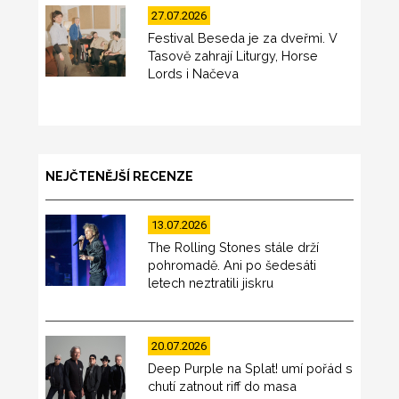
27.07.2026
Festival Beseda je za dveřmi. V
Tasově zahrají Liturgy, Horse
Lords i Načeva
NEJČTENĚJŠÍ RECENZE
13.07.2026
The Rolling Stones stále drží
pohromadě. Ani po šedesáti
letech neztratili jiskru
20.07.2026
Deep Purple na Splat! umí pořád s
chutí zatnout riff do masa