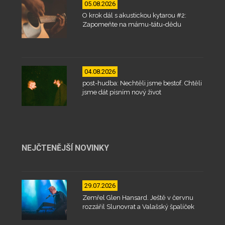
05.08.2026
O krok dál s akustickou kytarou #2:
Zapomeňte na mámu-tátu-dědu
04.08.2026
post-hudba: Nechtěli jsme bestof. Chtěli
jsme dát písním nový život
NEJČTENĚJŠÍ NOVINKY
29.07.2026
Zemřel Glen Hansard. Ještě v červnu
rozzářil Slunovrat a Valašský špalíček