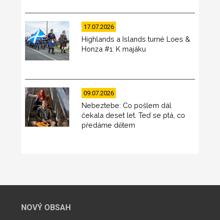
17.07.2026
Highlands a Islands turné Loes &
Honza #1: K majáku
09.07.2026
Nebeztebe: Co pošlem dál
čekala deset let. Teď se ptá, co
předáme dětem
NOVÝ OBSAH