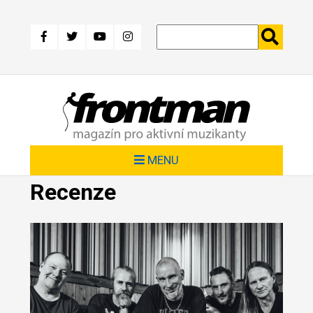
Přejít
k
hlavnímu
obsahu
MENU
Recenze