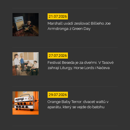
21.07.2026
Marshall uvádí zesilovač Billieho Joe
Armstronga z Green Day
27.07.2026
Festival Beseda je za dveřmi. V Tasově
zahrají Liturgy, Horse Lords i Načeva
29.07.2026
Orange Baby Terror: dvacet wattů v
aparátu, který se vejde do batohu