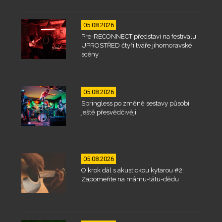
05.08.2026
Pre-RECONNECT představí na festivalu
UPROSTŘED čtyři tváře jihomoravské
scény
05.08.2026
Springless po změně sestavy působí
ještě přesvědčivěji
05.08.2026
O krok dál s akustickou kytarou #2:
Zapomeňte na mámu-tátu-dědu