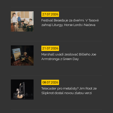
27.07.2026
Festival Beseda je za dveřmi. V Tasově
zahrají Liturgy, Horse Lords i Načeva
21.07.2026
Marshall uvádí zesilovač Billieho Joe
Armstronga z Green Day
08.07.2026
Telecaster pro metalisty? Jim Root ze
Slipknot dostal novou zlatou verzi