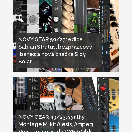
NOVÝ GEAR 50/23: edice
Sabian Stratus, bezpražcový
Ibanez a nová značka S by
Solar
NOVÝ GEAR 43/23: synthy
Montage M, kit Alesis, Ampeg
Venture a pedály MXR Wylde