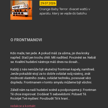
29.07.2026
Orange Baby Terror: dvacet wattů v
aparátu, který se vejde do batohu
O FRONTMANOVI
Kdo maže, ten jede. A pokud máš za ušima, jsi dva kroky
napřed. Stačí jen trochu chtít. Mít nadhled. Povznést se. Nebát
se. Kvalitní hudební nástroje máš dnes na dosah...
Každý z nás nemůže být skutečný frontman kapely, namítneš.
Jenže pokaždé stojí za to dobře ovládat svůj nástroj, znát
možnosti vlastního zvuku, ovládat techniku, posouvat věci
dopředu. Frontmanem v tomto smyslu můžeme být všichni.
Záleží nám na naší hudební scéně a podporujeme ji. Frontman
Tě chce inspirovat. Dodávat Ti sebevědomí. Pobavit Tě.
Rozvíjet Tvé myšlení. Povzbudit Tě k hraní...
redakce a kontakt