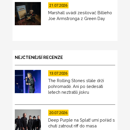
21.07.2026
Marshall uvádí zesilovač Billieho
Joe Armstronga z Green Day
NEJČTENĚJŠÍ RECENZE
13.07.2026
The Rolling Stones stále drží
pohromadě. Ani po šedesáti
letech neztratili jiskru
20.07.2026
Deep Purple na Splat! umí pořád s
chutí zatnout riff do masa