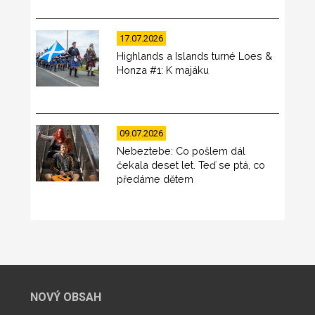
17.07.2026
Highlands a Islands turné Loes &
Honza #1: K majáku
09.07.2026
Nebeztebe: Co pošlem dál
čekala deset let. Teď se ptá, co
předáme dětem
NOVÝ OBSAH