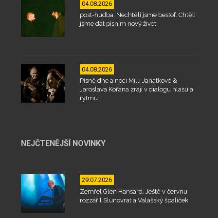
04.08.2026
post-hudba: Nechtěli jsme bestof. Chtěli
jsme dát písním nový život
04.08.2026
Písně dne a noci Milli Janatkové &
Jaroslava Kořána zrají v dialogu hlasu a
rytmu
NEJČTENĚJŠÍ NOVINKY
29.07.2026
Zemřel Glen Hansard. Ještě v červnu
rozzářil Slunovrat a Valašský špalíček