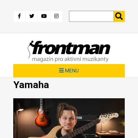
Přejít
k
hlavnímu
obsahu
MENU
Yamaha