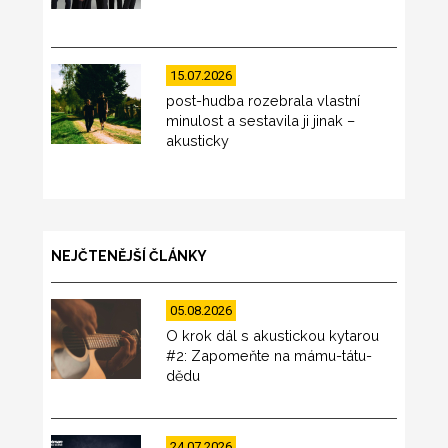
15.07.2026
post-hudba rozebrala vlastní
minulost a sestavila ji jinak –
akusticky
NEJČTENĚJŠÍ ČLÁNKY
05.08.2026
O krok dál s akustickou kytarou
#2: Zapomeňte na mámu-tátu-
dědu
24.07.2026