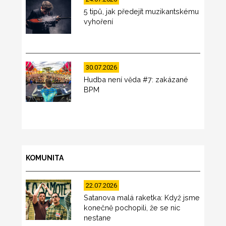
5 tipů, jak předejít muzikantskému
vyhoření
30.07.2026
Hudba není věda #7: zakázané
BPM
KOMUNITA
22.07.2026
Satanova malá raketka: Když jsme
konečně pochopili, že se nic
nestane