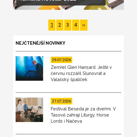
Pagination
Page
1
Page
2
Page
3
Page
4
Následující
››
stránka
NEJČTENĚJŠÍ NOVINKY
29.07.2026
Zemřel Glen Hansard. Ještě v
červnu rozzářil Slunovrat a
Valašský špalíček
27.07.2026
Festival Beseda je za dveřmi. V
Tasově zahrají Liturgy, Horse
Lords i Načeva