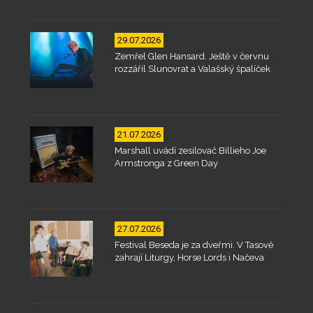
29.07.2026
Zemřel Glen Hansard. Ještě v červnu
rozzářil Slunovrat a Valašský špalíček
21.07.2026
Marshall uvádí zesilovač Billieho Joe
Armstronga z Green Day
27.07.2026
Festival Beseda je za dveřmi. V Tasově
zahrají Liturgy, Horse Lords i Načeva