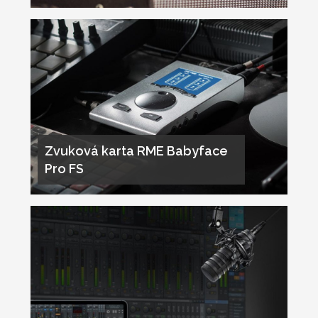
Zvuková karta RME Babyface
Pro FS