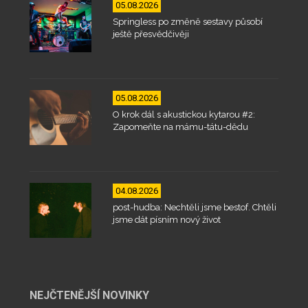
05.08.2026
Springless po změně sestavy působí
ještě přesvědčivěji
05.08.2026
O krok dál s akustickou kytarou #2:
Zapomeňte na mámu-tátu-dědu
04.08.2026
post-hudba: Nechtěli jsme bestof. Chtěli
jsme dát písním nový život
NEJČTENĚJŠÍ NOVINKY