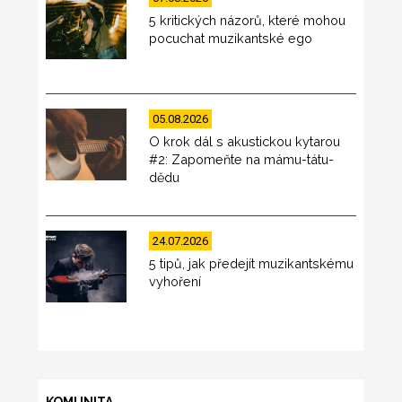
5 kritických názorů, které mohou
pocuchat muzikantské ego
05.08.2026
O krok dál s akustickou kytarou
#2: Zapomeňte na mámu-tátu-
dědu
24.07.2026
5 tipů, jak předejít muzikantskému
vyhoření