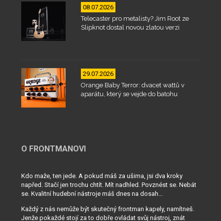
08.07.2026
Telecaster pro metalisty? Jim Root ze
Slipknot dostal novou zlatou verzi
29.07.2026
Orange Baby Terror: dvacet wattů v
aparátu, který se vejde do batohu
O FRONTMANOVI
Kdo maže, ten jede. A pokud máš za ušima, jsi dva kroky
napřed. Stačí jen trochu chtít. Mít nadhled. Povznést se. Nebát
se. Kvalitní hudební nástroje máš dnes na dosah...
Každý z nás nemůže být skutečný frontman kapely, namítneš.
Jenže pokaždé stojí za to dobře ovládat svůj nástroj, znát