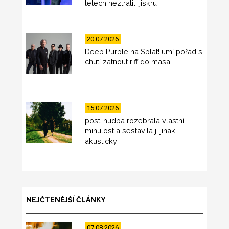
letech neztratili jiskru
20.07.2026
Deep Purple na Splat! umí pořád s
chutí zatnout riff do masa
15.07.2026
post-hudba rozebrala vlastní
minulost a sestavila ji jinak –
akusticky
NEJČTENĚJŠÍ ČLÁNKY
07.08.2026