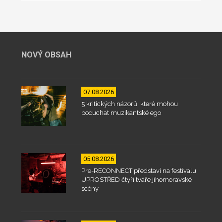
NOVÝ OBSAH
07.08.2026
5 kritických názorů, které mohou
pocuchat muzikantské ego
05.08.2026
Pre-RECONNECT představí na festivalu
UPROSTŘED čtyři tváře jihomoravské
scény