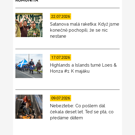
KOMUNITA
22.07.2026
Satanova malá raketka: Když jsme
konečně pochopili, že se nic
nestane
17.07.2026
Highlands a Islands turné Loes &
Honza #1: K majáku
09.07.2026
Nebeztebe: Co pošlem dál
čekala deset let. Teď se ptá, co
předáme dětem