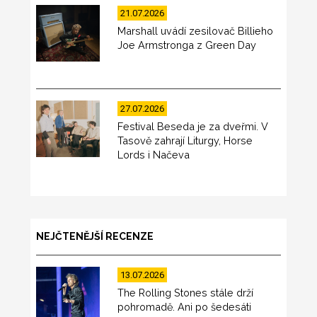
21.07.2026
Marshall uvádí zesilovač Billieho
Joe Armstronga z Green Day
27.07.2026
Festival Beseda je za dveřmi. V
Tasově zahrají Liturgy, Horse
Lords i Načeva
NEJČTENĚJŠÍ RECENZE
13.07.2026
The Rolling Stones stále drží
pohromadě. Ani po šedesáti