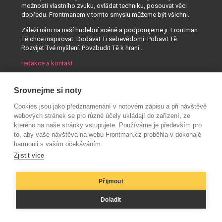
možnosti vlastního zvuku, ovládat techniku, posouvat věci
dopředu. Frontmanem v tomto smyslu můžeme být všichni.
Záleží nám na naší hudební scéně a podporujeme ji. Frontman
Tě chce inspirovat. Dodávat Ti sebevědomí. Pobavit Tě.
Rozvíjet Tvé myšlení. Povzbudit Tě k hraní...
redakce a kontakt
Srovnejme si noty
Cookies jsou jako předznamenání v notovém zápisu a při návštěvě
webových stránek se pro různé účely ukládají do zařízení, ze
kterého na naše stránky vstupujete. Používáme je především pro
to, aby vaše návštěva na webu Frontman.cz proběhla v dokonalé
harmonii s vaším očekáváním.
Zjistit více
Přijmout
© AUDIO PARTNER s.r.o.
Doladit