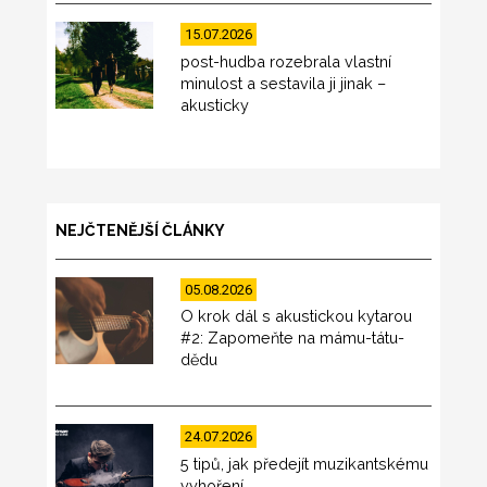
15.07.2026
post-hudba rozebrala vlastní
minulost a sestavila ji jinak –
akusticky
NEJČTENĚJŠÍ ČLÁNKY
05.08.2026
O krok dál s akustickou kytarou
#2: Zapomeňte na mámu-tátu-
dědu
24.07.2026
5 tipů, jak předejít muzikantskému
vyhoření