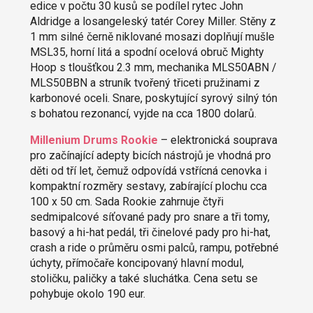
edice v počtu 30 kusů se podílel rytec John
Aldridge a losangeleský tatér Corey Miller. Stěny z
1 mm silné černě niklované mosazi doplňují mušle
MSL35, horní litá a spodní ocelová obruč Mighty
Hoop s tloušťkou 2.3 mm, mechanika MLS50ABN /
MLS50BBN a struník tvořený třiceti pružinami z
karbonové oceli. Snare, poskytující syrový silný tón
s bohatou rezonancí, vyjde na cca 1800 dolarů.
Millenium Drums Rookie
– elektronická souprava
pro začínající adepty bicích nástrojů je vhodná pro
děti od tří let, čemuž odpovídá vstřícná cenovka i
kompaktní rozměry sestavy, zabírající plochu cca
100 x 50 cm. Sada Rookie zahrnuje čtyři
sedmipalcové síťované pady pro snare a tři tomy,
basový a hi-hat pedál, tři činelové pady pro hi-hat,
crash a ride o průměru osmi palců, rampu, potřebné
úchyty, přímočaře koncipovaný hlavní modul,
stoličku, paličky a také sluchátka. Cena setu se
pohybuje okolo 190 eur.