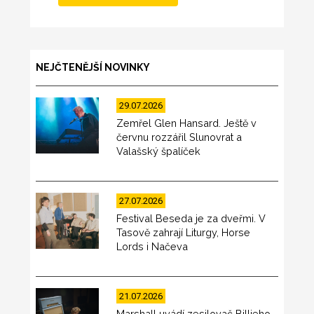
NEJČTENĚJŠÍ NOVINKY
29.07.2026
Zemřel Glen Hansard. Ještě v
červnu rozzářil Slunovrat a
Valašský špalíček
27.07.2026
Festival Beseda je za dveřmi. V
Tasově zahrají Liturgy, Horse
Lords i Načeva
21.07.2026
Marshall uvádí zesilovač Billieho