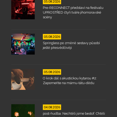
05.08.2026
Pre-RECONNECT představí na festivalu
UPROSTŘED čtyři tváře jihomoravské
scény
05.08.2026
Springless po změně sestavy působí
ještě přesvědčivěji
05.08.2026
O krok dál s akustickou kytarou #2:
Zapomeňte na mámu-tátu-dědu
04.08.2026
post-hudba: Nechtěli jsme bestof. Chtěli