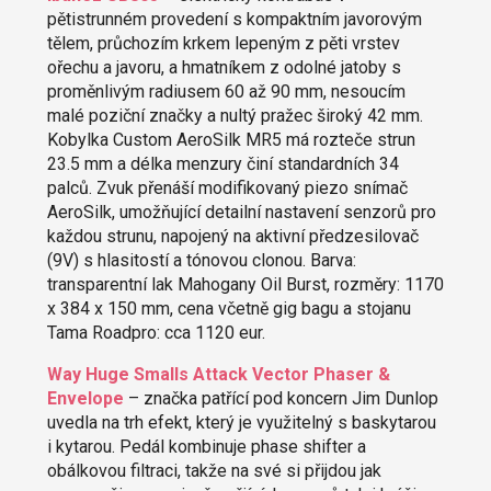
pětistrunném provedení s kompaktním javorovým
tělem, průchozím krkem lepeným z pěti vrstev
ořechu a javoru, a hmatníkem z odolné jatoby s
proměnlivým radiusem 60 až 90 mm, nesoucím
malé poziční značky a nultý pražec široký 42 mm.
Kobylka Custom AeroSilk MR5 má rozteče strun
23.5 mm a délka menzury činí standardních 34
palců. Zvuk přenáší modifikovaný piezo snímač
AeroSilk, umožňující detailní nastavení senzorů pro
každou strunu, napojený na aktivní předzesilovač
(9V) s hlasitostí a tónovou clonou. Barva:
transparentní lak Mahogany Oil Burst, rozměry: 1170
x 384 x 150 mm, cena včetně gig bagu a stojanu
Tama Roadpro: cca 1120 eur.
Way Huge Smalls Attack Vector Phaser &
Envelope
– značka patřící pod koncern Jim Dunlop
uvedla na trh efekt, který je využitelný s baskytarou
i kytarou. Pedál kombinuje phase shifter a
obálkovou filtraci, takže na své si přijdou jak