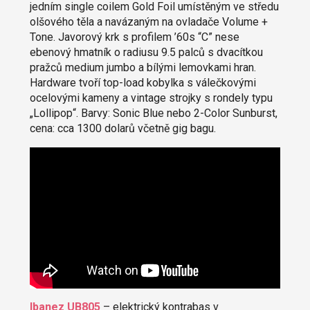
jedním single coilem Gold Foil umístěným ve středu
olšového těla a navázaným na ovladače Volume +
Tone. Javorový krk s profilem ’60s “C” nese
ebenový hmatník o radiusu 9.5 palců s dvacítkou
pražců medium jumbo a bílými lemovkami hran.
Hardware tvoří top-load kobylka s válečkovými
ocelovými kameny a vintage strojky s rondely typu
„Lollipop“. Barvy: Sonic Blue nebo 2-Color Sunburst,
cena: cca 1300 dolarů včetně gig bagu.
Ibanez UB805
– elektrický kontrabas v