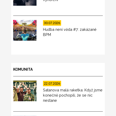
30.07.2026
Hudba není věda #7: zakázané
BPM
KOMUNITA
22.07.2026
Satanova malá raketka: Když jsme
konečně pochopili, že se nic
nestane