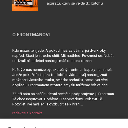
aparátu, který se vejde do batohu
O FRONTMANOVI
Kdo maže, ten jede. A pokud máš za ušima, jsi dva kroky
napřed. Stačí jen trochu chtít. Mít nadhled. Povznést se. Nebát
se. Kvalitní hudební nástroje máš dnes na dosah...
Každý z nás nemůže být skutečný frontman kapely, namítneš.
Jenže pokaždé stojí za to dobře ovládat svůj nástroj, znát
možnosti vlastního zvuku, ovládat techniku, posouvat věci
dopředu. Frontmanem v tomto smyslu můžeme být všichni.
Záleží nám na naší hudební scéně a podporujeme ji. Frontman
Tě chce inspirovat. Dodávat Ti sebevědomí. Pobavit Tě.
Rozvíjet Tvé myšlení. Povzbudit Tě k hraní...
redakce a kontakt