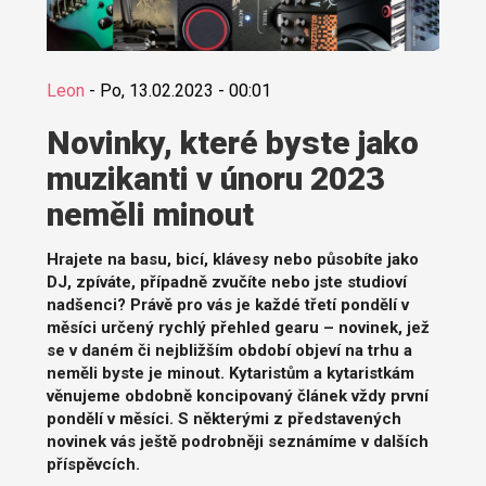
Leon
-
Po, 13.02.2023 - 00:01
Novinky, které byste jako
muzikanti v únoru 2023
neměli minout
Hrajete na basu, bicí, klávesy nebo působíte jako
DJ, zpíváte, případně zvučíte nebo jste studioví
nadšenci? Právě pro vás je každé třetí pondělí v
měsíci určený rychlý přehled gearu – novinek, jež
se v daném či nejbližším období objeví na trhu a
neměli byste je minout. Kytaristům a kytaristkám
věnujeme obdobně koncipovaný článek vždy první
pondělí v měsíci. S některými z představených
novinek vás ještě podrobněji seznámíme v dalších
příspěvcích.