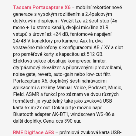
Tascam Portacapture X6
– mobilní rekorder nové
generace s vysokým rozlišením a 2.4palcovým
dotykovým displejem. Využít lze až šest stop (4x
mono + 1x stereo kanál), dvojici mic/line XLR
vstupů s úrovní až +24 dB, fantomové napájení
24/48 V, konektory pro kameru, Aux In, dva
vestavěné mikrofony s konfiguracemi AB / XY a slot
pro paměťové karty s kapacitou až 512 GB.
Efektová sekce obsahuje kompresor, limiter,
čtyřpásmový ekvalizer s připravenými předvolbami,
noise gate, reverb, auto-gain nebo low-cut filtr.
Portacapture X6, doplněný šesti nahrávacími
aplikacemi s režimy Manual, Voice, Podcast, Music,
Field, ASMR a funkcí pro záznam ve dvou různých
formátech, je využitelný také jako zvuková USB
karta 6x in/2x out. Dokoupit je možno např.
Bluetooth adapter AK-BT1, windscreen WS-86 a
další doplňky. Cena: cca 390 eur.
RME Digiface AES
– prémiová zvuková karta USB-