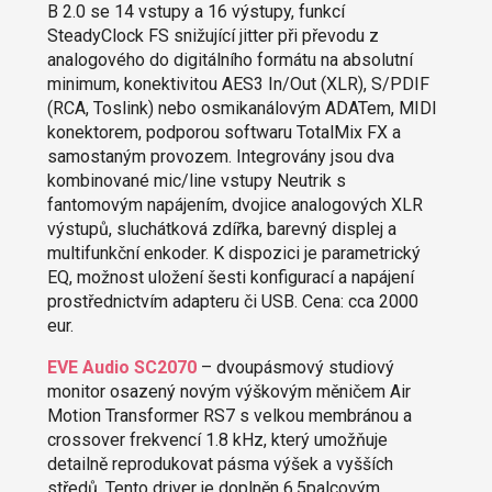
B 2.0 se 14 vstupy a 16 výstupy, funkcí
SteadyClock FS snižující jitter při převodu z
analogového do digitálního formátu na absolutní
minimum, konektivitou AES3 In/Out (XLR), S/PDIF
(RCA, Toslink) nebo osmikanálovým ADATem, MIDI
konektorem, podporou softwaru TotalMix FX a
samostaným provozem. Integrovány jsou dva
kombinované mic/line vstupy Neutrik s
fantomovým napájením, dvojice analogových XLR
výstupů, sluchátková zdířka, barevný displej a
multifunkční enkoder. K dispozici je parametrický
EQ, možnost uložení šesti konfigurací a napájení
prostřednictvím adapteru či USB. Cena: cca 2000
eur.
EVE Audio SC2070
– dvoupásmový studiový
monitor osazený novým výškovým měničem Air
Motion Transformer RS7 s velkou membránou a
crossover frekvencí 1.8 kHz, který umožňuje
detailně reprodukovat pásma výšek a vyšších
středů. Tento driver je doplněn 6.5palcovým