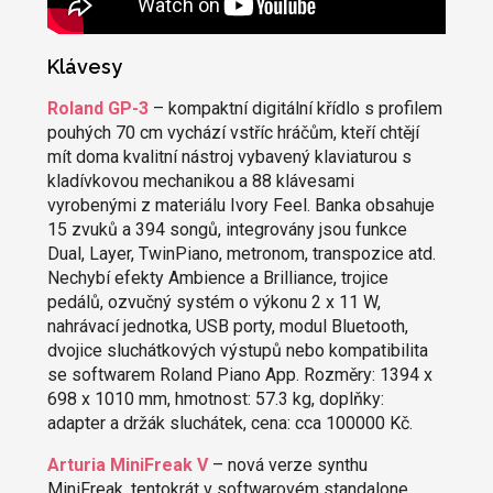
Klávesy
Roland GP-3
– kompaktní digitální křídlo s profilem
pouhých 70 cm vychází vstříc hráčům, kteří chtějí
mít doma kvalitní nástroj vybavený klaviaturou s
kladívkovou mechanikou a 88 klávesami
vyrobenými z materiálu Ivory Feel. Banka obsahuje
15 zvuků a 394 songů, integrovány jsou funkce
Dual, Layer, TwinPiano, metronom, transpozice atd.
Nechybí efekty Ambience a Brilliance, trojice
pedálů, ozvučný systém o výkonu 2 x 11 W,
nahrávací jednotka, USB porty, modul Bluetooth,
dvojice sluchátkových výstupů nebo kompatibilita
se softwarem Roland Piano App. Rozměry: 1394 x
698 x 1010 mm, hmotnost: 57.3 kg, doplňky:
adapter a držák sluchátek, cena: cca 100000 Kč.
Arturia MiniFreak V
– nová verze synthu
MiniFreak, tentokrát v softwarovém standalone