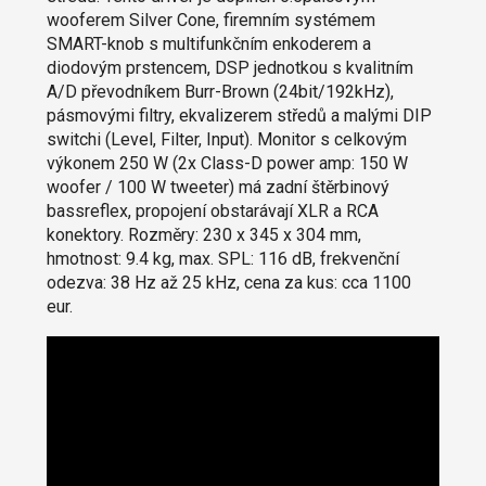
wooferem Silver Cone, firemním systémem
SMART-knob s multifunkčním enkoderem a
diodovým prstencem, DSP jednotkou s kvalitním
A/D převodníkem Burr-Brown (24bit/192kHz),
pásmovými filtry, ekvalizerem středů a malými DIP
switchi (Level, Filter, Input). Monitor s celkovým
výkonem 250 W (2x Class-D power amp: 150 W
woofer / 100 W tweeter) má zadní štěrbinový
bassreflex, propojení obstarávají XLR a RCA
konektory. Rozměry: 230 x 345 x 304 mm,
hmotnost: 9.4 kg, max. SPL: 116 dB, frekvenční
odezva: 38 Hz až 25 kHz, cena za kus: cca 1100
eur.