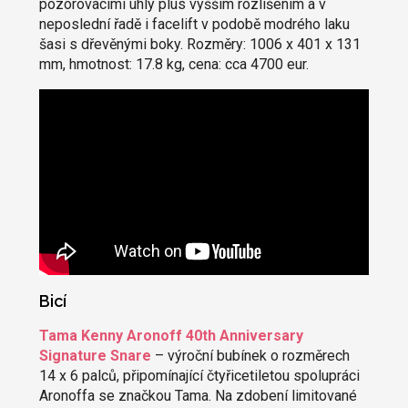
pozorovacími úhly plus vyšším rozlišením a v
neposlední řadě i facelift v podobě modrého laku
šasi s dřevěnými boky. Rozměry: 1006 x 401 x 131
mm, hmotnost: 17.8 kg, cena: cca 4700 eur.
Bicí
Tama Kenny Aronoff 40th Anniversary
Signature Snare
– výroční bubínek o rozměrech
14 x 6 palců, připomínající čtyřicetiletou spolupráci
Aronoffa se značkou Tama. Na zdobení limitované