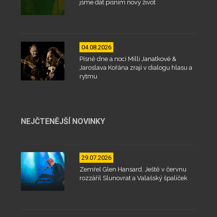
jsme dát písním nový život
04.08.2026
Písně dne a noci Milli Janatkové &
Jaroslava Kořána zrají v dialogu hlasu a
rytmu
NEJČTENĚJŠÍ NOVINKY
29.07.2026
Zemřel Glen Hansard. Ještě v červnu
rozzářil Slunovrat a Valašský špalíček