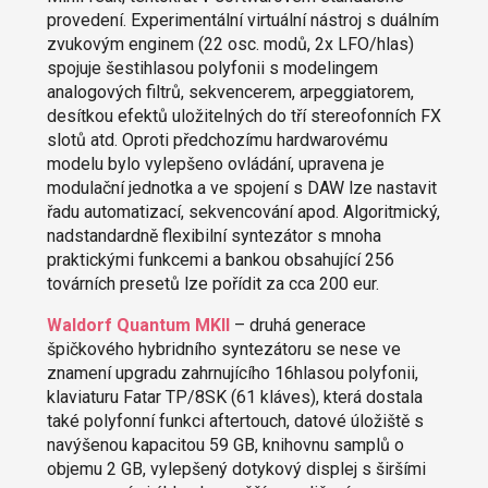
provedení. Experimentální virtuální nástroj s duálním
zvukovým enginem (22 osc. modů, 2x LFO/hlas)
spojuje šestihlasou polyfonii s modelingem
analogových filtrů, sekvencerem, arpeggiatorem,
desítkou efektů uložitelných do tří stereofonních FX
slotů atd. Oproti předchozímu hardwarovému
modelu bylo vylepšeno ovládání, upravena je
modulační jednotka a ve spojení s DAW lze nastavit
řadu automatizací, sekvencování apod. Algoritmický,
nadstandardně flexibilní syntezátor s mnoha
praktickými funkcemi a bankou obsahující 256
továrních presetů lze pořídit za cca 200 eur.
Waldorf Quantum MKII
– druhá generace
špičkového hybridního syntezátoru se nese ve
znamení upgradu zahrnujícího 16hlasou polyfonii,
klaviaturu Fatar TP/8SK (61 kláves), která dostala
také polyfonní funkci aftertouch, datové úložiště s
navýšenou kapacitou 59 GB, knihovnu samplů o
objemu 2 GB, vylepšený dotykový displej s širšími