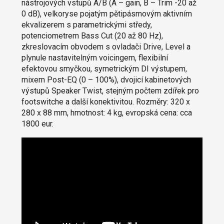
nástrojových vstupů A/B (A – gain, B – Trim -20 až
0 dB), velkoryse pojatým pětipásmovým aktivním
ekvalizerem s parametrickými středy,
potenciometrem Bass Cut (20 až 80 Hz),
zkreslovacím obvodem s ovladači Drive, Level a
plynule nastavitelným voicingem, flexibilní
efektovou smyčkou, symetrickým DI výstupem,
mixem Post-EQ (0 – 100%), dvojicí kabinetových
výstupů Speaker Twist, stejným počtem zdířek pro
footswitche a další konektivitou. Rozměry: 320 x
280 x 88 mm, hmotnost: 4 kg, evropská cena: cca
1800 eur.