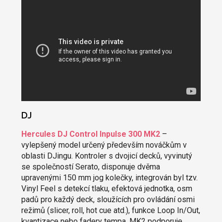
DJ
Hercules DJ Control Inpulse 300 MK2
–
vylepšený model určený především nováčkům v
oblasti DJingu. Kontroler s dvojicí decků, vyvinutý
se společností Serato, disponuje dvěma
upravenými 150 mm jog kolečky, integrován byl tzv.
Vinyl Feel s detekcí tlaku, efektová jednotka, osm
padů pro každý deck, sloužících pro ovládání osmi
režimů (slicer, roll, hot cue atd.), funkce Loop In/Out,
kvantizace nebo fadery tempa. MK2 podporuje