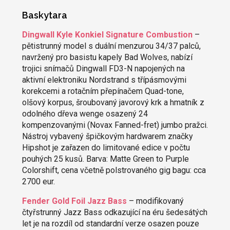
Baskytara
Dingwall Kyle Konkiel Signature Combustion
–
pětistrunný model s duální menzurou 34/37 palců,
navržený pro basistu kapely Bad Wolves, nabízí
trojici snímačů Dingwall FD3-N napojených na
aktivní elektroniku Nordstrand s třípásmovými
korekcemi a rotačním přepínačem Quad-tone,
olšový korpus, šroubovaný javorový krk a hmatník z
odolného dřeva wenge osazený 24
kompenzovanými (Novax Fanned-fret) jumbo pražci.
Nástroj vybavený špičkovým hardwarem značky
Hipshot je zařazen do limitované edice v počtu
pouhých 25 kusů. Barva: Matte Green to Purple
Colorshift, cena včetně polstrovaného gig bagu: cca
2700 eur.
Fender Gold Foil Jazz Bass
– modifikovaný
čtyřstrunný Jazz Bass odkazující na éru šedesátých
let je na rozdíl od standardní verze osazen pouze