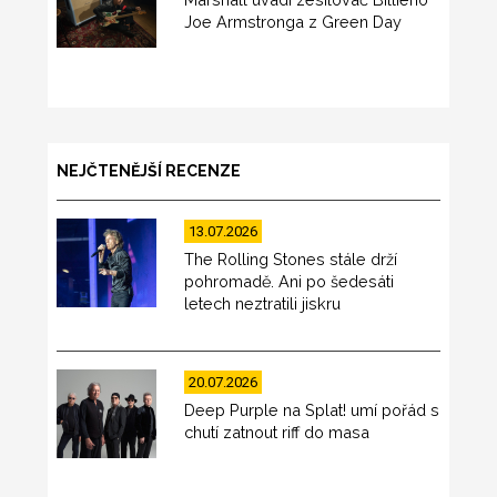
Joe Armstronga z Green Day
NEJČTENĚJŠÍ RECENZE
13.07.2026
The Rolling Stones stále drží
pohromadě. Ani po šedesáti
letech neztratili jiskru
20.07.2026
Deep Purple na Splat! umí pořád s
chutí zatnout riff do masa