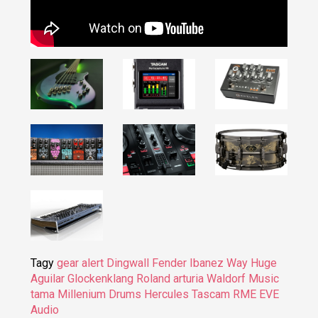
Tagy
gear alert
Dingwall
Fender
Ibanez
Way Huge
Aguilar
Glockenklang
Roland
arturia
Waldorf Music
tama
Millenium Drums
Hercules
Tascam
RME
EVE
Audio