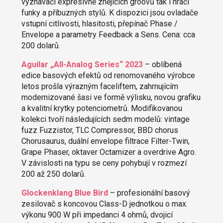
vyznavači expresivně znějících groovů tak i hráči
funky a příbuzných stylů. K dispozici jsou ovladače
vstupní citlivosti, hlasitosti, přepínač Phase /
Envelope a parametry Feedback a Sens. Cena: cca
200 dolarů.
Aguilar „All-Analog Series“ 2023
– oblíbená
edice basových efektů od renomovaného výrobce
letos prošla výrazným faceliftem, zahrnujícím
modernizované šasi ve formě výlisku, novou grafiku
a kvalitní krytky potenciometrů. Modifikovanou
kolekci tvoří následujících sedm modelů: vintage
fuzz Fuzzistor, TLC Compressor, BBD chorus
Chorusaurus, duální envelope filtrace Filter-Twin,
Grape Phaser, oktaver Octamizer a overdrive Agro.
V závislosti na typu se ceny pohybují v rozmezí
200 až 250 dolarů.
Glockenklang Blue Bird
– profesionální basový
zesilovač s koncovou Class-D jednotkou o max.
výkonu 900 W při impedanci 4 ohmů, dvojicí