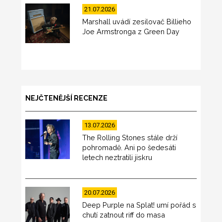
21.07.2026
Marshall uvádí zesilovač Billieho
Joe Armstronga z Green Day
NEJČTENĚJŠÍ RECENZE
13.07.2026
The Rolling Stones stále drží
pohromadě. Ani po šedesáti
letech neztratili jiskru
20.07.2026
Deep Purple na Splat! umí pořád s
chutí zatnout riff do masa