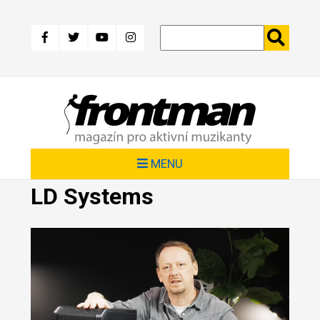
Přejít
k
hlavnímu
obsahu
MENU
LD Systems