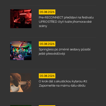
05.08.2026
Pre-RECONNECT představí na festivalu
UPROSTŘED čtyři tváře jihomoravské
scény
05.08.2026
Springless po změně sestavy působí
ještě přesvědčivěji
05.08.2026
O krok dál s akustickou kytarou #2:
Zapomeňte na mámu-tátu-dědu