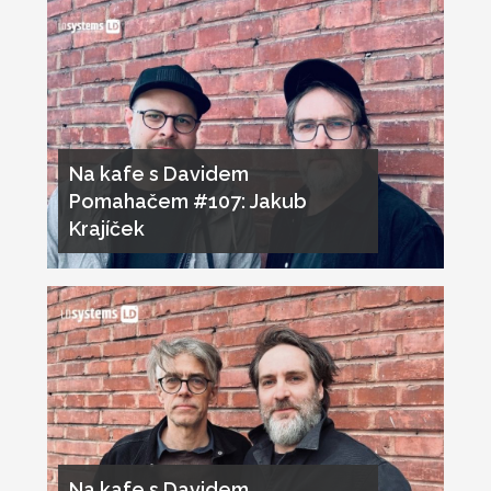
Na kafe s Davidem
Pomahačem #107: Jakub
Krajíček
Na kafe s Davidem