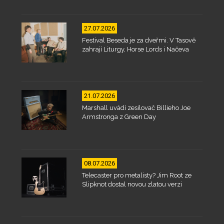
27.07.2026
Festival Beseda je za dveřmi. V Tasově
zahrají Liturgy, Horse Lords i Načeva
21.07.2026
Marshall uvádí zesilovač Billieho Joe
Armstronga z Green Day
08.07.2026
Telecaster pro metalisty? Jim Root ze
Slipknot dostal novou zlatou verzi