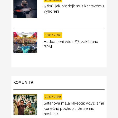
5 tipů, jak předejít muzikantskému
vyhoření
30.07.2026
Hudba není věda #7: zakázané
BPM
KOMUNITA
22.07.2026
Satanova malá raketka: Když jsme
konečně pochopili, že se nic
nestane