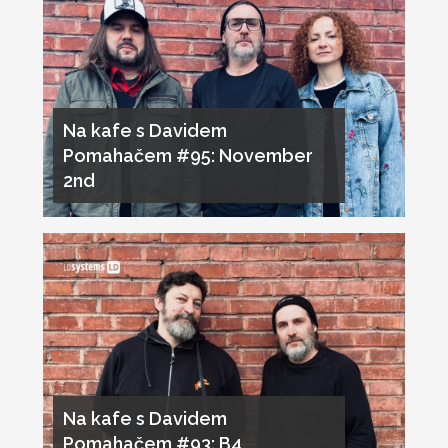
Na kafe s Davidem
Pomahačem #95: November
2nd
Na kafe s Davidem
Pomahačem #93: B4