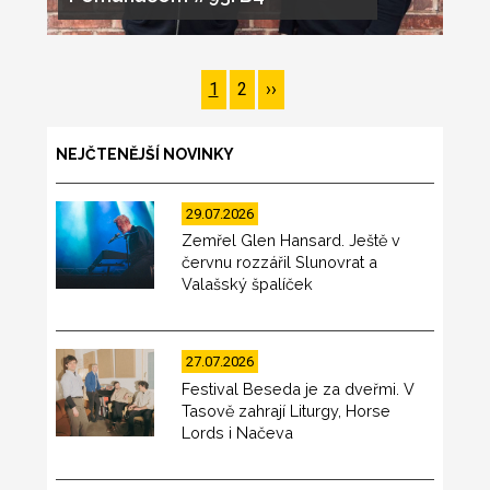
Pagination
Page
1
Page
2
Následující
››
stránka
NEJČTENĚJŠÍ NOVINKY
29.07.2026
Zemřel Glen Hansard. Ještě v
červnu rozzářil Slunovrat a
Valašský špalíček
27.07.2026
Festival Beseda je za dveřmi. V
Tasově zahrají Liturgy, Horse
Lords i Načeva