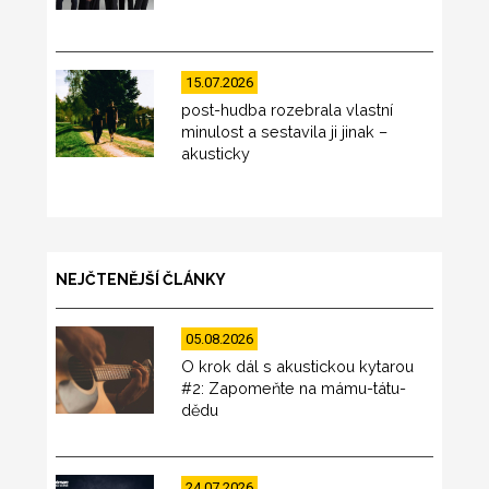
15.07.2026
post-hudba rozebrala vlastní
minulost a sestavila ji jinak –
akusticky
NEJČTENĚJŠÍ ČLÁNKY
05.08.2026
O krok dál s akustickou kytarou
#2: Zapomeňte na mámu-tátu-
dědu
24.07.2026