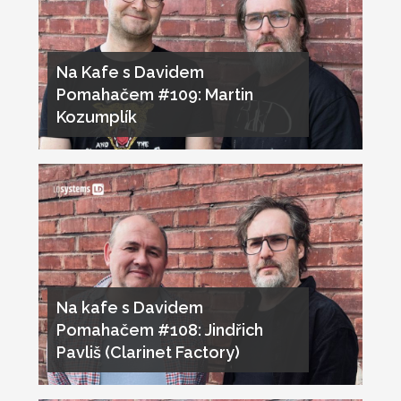
Na Kafe s Davidem
Pomahačem #109: Martin
Kozumplík
Na kafe s Davidem
Pomahačem #108: Jindřich
Pavliš (Clarinet Factory)