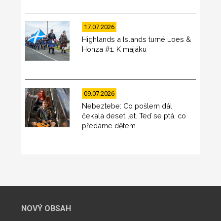
17.07.2026
Highlands a Islands turné Loes &
Honza #1: K majáku
09.07.2026
Nebeztebe: Co pošlem dál
čekala deset let. Teď se ptá, co
předáme dětem
NOVÝ OBSAH