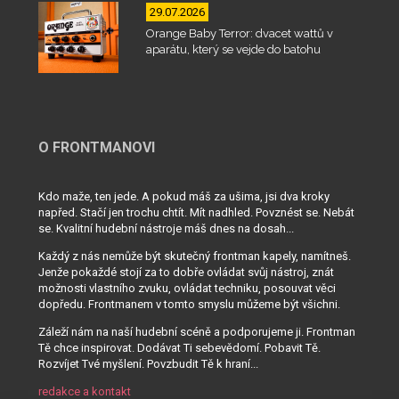
29.07.2026
Orange Baby Terror: dvacet wattů v
aparátu, který se vejde do batohu
O FRONTMANOVI
Kdo maže, ten jede. A pokud máš za ušima, jsi dva kroky
napřed. Stačí jen trochu chtít. Mít nadhled. Povznést se. Nebát
se. Kvalitní hudební nástroje máš dnes na dosah...
Každý z nás nemůže být skutečný frontman kapely, namítneš.
Jenže pokaždé stojí za to dobře ovládat svůj nástroj, znát
možnosti vlastního zvuku, ovládat techniku, posouvat věci
dopředu. Frontmanem v tomto smyslu můžeme být všichni.
Záleží nám na naší hudební scéně a podporujeme ji. Frontman
Tě chce inspirovat. Dodávat Ti sebevědomí. Pobavit Tě.
Rozvíjet Tvé myšlení. Povzbudit Tě k hraní...
redakce a kontakt