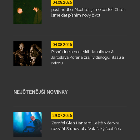
04.08.2026
post-hudba: Nechtěli jsme bestof. Chtěli
jsme dát písním nový život
04.08.2026
Písně dne a noci Milli Janatkové &
Jaroslava Kořána zrají v dialogu hlasu a
rytmu
NEJČTENĚJŠÍ NOVINKY
29.07.2026
Zemřel Glen Hansard. Ještě v červnu
rozzářil Slunovrat a Valašský špalíček