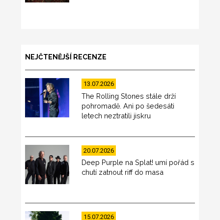
NEJČTENĚJŠÍ RECENZE
13.07.2026
The Rolling Stones stále drží
pohromadě. Ani po šedesáti
letech neztratili jiskru
20.07.2026
Deep Purple na Splat! umí pořád s
chutí zatnout riff do masa
15.07.2026