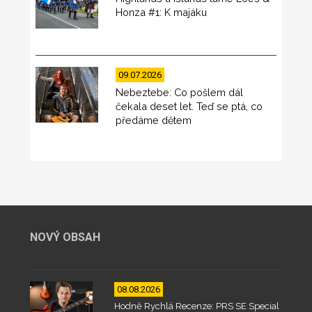
Honza #1: K majáku
09.07.2026
Nebeztebe: Co pošlem dál
čekala deset let. Teď se ptá, co
předáme dětem
NOVÝ OBSAH
08.08.2026
Hodně Rychlá Recenze: PRS SE Special