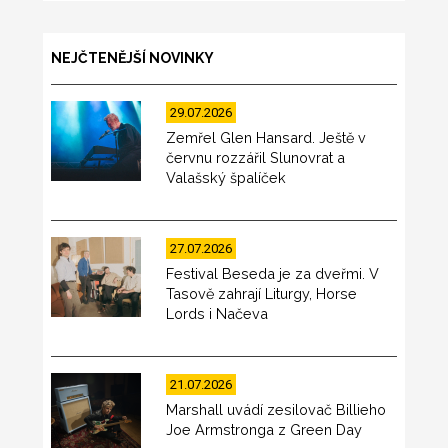
NEJČTENĚJŠÍ NOVINKY
29.07.2026
Zemřel Glen Hansard. Ještě v
červnu rozzářil Slunovrat a
Valašský špalíček
27.07.2026
Festival Beseda je za dveřmi. V
Tasově zahrají Liturgy, Horse
Lords i Načeva
21.07.2026
Marshall uvádí zesilovač Billieho
Joe Armstronga z Green Day