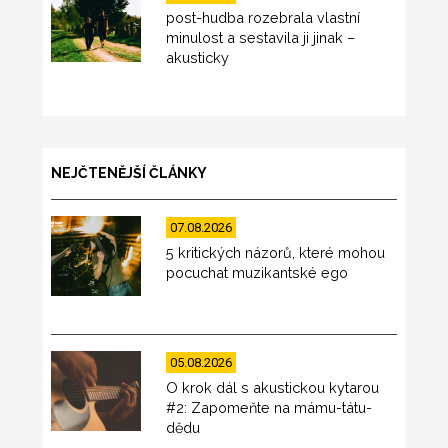
post-hudba rozebrala vlastní
minulost a sestavila ji jinak –
akusticky
NEJČTENĚJŠÍ ČLÁNKY
07.08.2026
5 kritických názorů, které mohou
pocuchat muzikantské ego
05.08.2026
O krok dál s akustickou kytarou
#2: Zapomeňte na mámu-tátu-
dědu