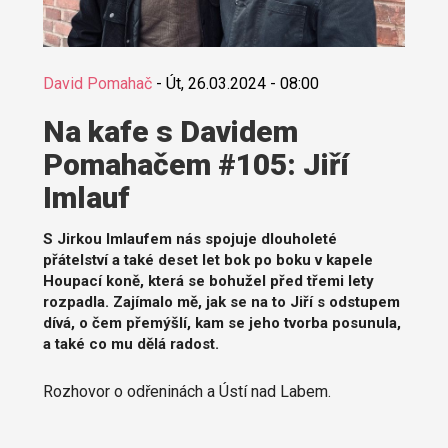
David Pomahač
-
Út, 26.03.2024 - 08:00
Na kafe s Davidem
Pomahačem #105: Jiří
Imlauf
S Jirkou Imlaufem nás spojuje dlouholeté
přátelství a také deset let bok po boku v kapele
Houpací koně, která se bohužel před třemi lety
rozpadla. Zajímalo mě, jak se na to Jiří s odstupem
dívá, o čem přemýšlí, kam se jeho tvorba posunula,
a také co mu dělá radost.
Rozhovor o odřeninách a Ústí nad Labem.