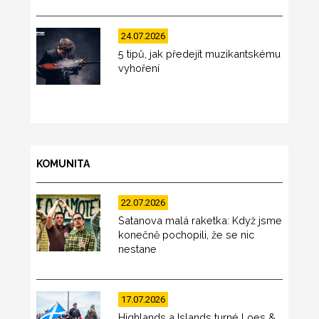
24.07.2026
5 tipů, jak předejít muzikantskému
vyhoření
KOMUNITA
22.07.2026
Satanova malá raketka: Když jsme
konečně pochopili, že se nic
nestane
17.07.2026
Highlands a Islands turné Loes &