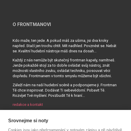
O FRONTMANOVI
Kdo maže, ten jede. A pokud máš za ušima, jsi dva kroky
napřed. Stačí jen trochu chtít. Mít nadhled. Povznést se. Nebát
se. Kvalitní hudební nástroje máš dnes na dosah...
Každý z nás nemůže být skutečný frontman kapely, namítneš.
Jenže pokaždé stojí za to dobře ovládat svůj nástroj, znát
možnosti vlastního zvuku, ovládat techniku, posouvat věci
dopředu. Frontmanem v tomto smyslu můžeme být všichni.
Záleží nám na naší hudební scéně a podporujeme ji. Frontman
Tě chce inspirovat. Dodávat Ti sebevědomí. Pobavit Tě.
Rozvíjet Tvé myšlení. Povzbudit Tě k hraní...
redakce a kontakt
Srovnejme si noty
Cookies jsou jako předznamenání v notovém zápisu a při návštěvě