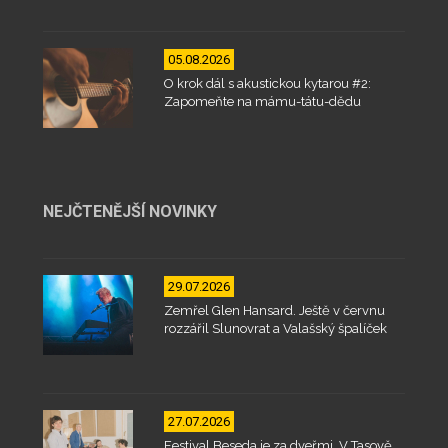
05.08.2026
O krok dál s akustickou kytarou #2:
Zapomeňte na mámu-tátu-dědu
NEJČTENĚJŠÍ NOVINKY
29.07.2026
Zemřel Glen Hansard. Ještě v červnu
rozzářil Slunovrat a Valašský špalíček
27.07.2026
Festival Beseda je za dveřmi. V Tasově