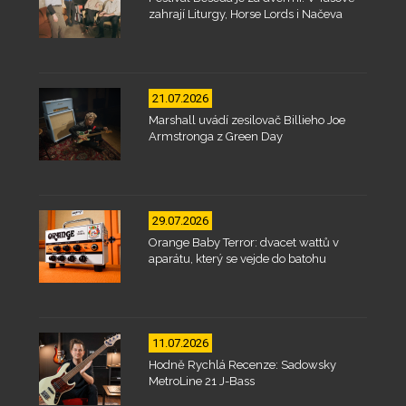
zahrají Liturgy, Horse Lords i Načeva
21.07.2026
Marshall uvádí zesilovač Billieho Joe
Armstronga z Green Day
29.07.2026
Orange Baby Terror: dvacet wattů v
aparátu, který se vejde do batohu
11.07.2026
Hodně Rychlá Recenze: Sadowsky
MetroLine 21 J-Bass