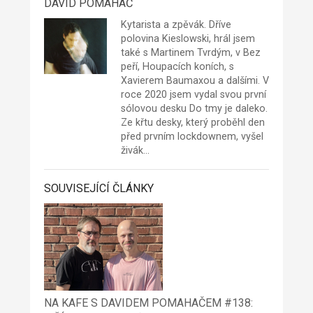
DAVID POMAHAČ
Kytarista a zpěvák. Dříve
polovina Kieslowski, hrál jsem
také s Martinem Tvrdým, v Bez
peří, Houpacích koních, s
Xavierem Baumaxou a dalšími. V
roce 2020 jsem vydal svou první
sólovou desku Do tmy je daleko.
Ze křtu desky, který proběhl den
před prvním lockdownem, vyšel
živák…
SOUVISEJÍCÍ ČLÁNKY
NA KAFE S DAVIDEM POMAHAČEM #138: