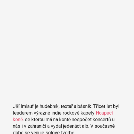
Jiří Imlauf je hudebník, textař a básník. Třicet let byl
leaderem výrazné indie rockové kapely
Houpací
koně
, se kterou má na kontě nespočet koncertů u
nás i v zahraničí a vydal jedenáct alb. V současné
době se věnuje sólové tvorbě.