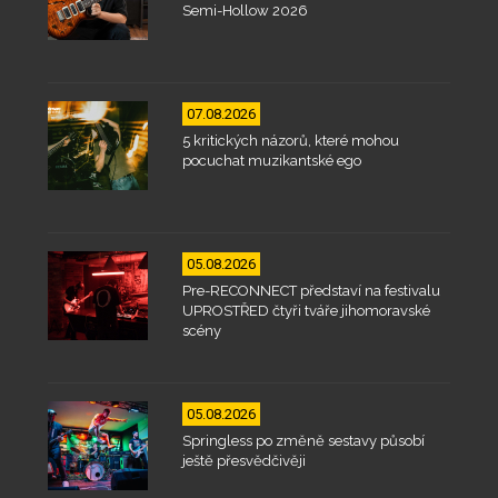
Semi-Hollow 2026
07.08.2026
5 kritických názorů, které mohou
pocuchat muzikantské ego
05.08.2026
Pre-RECONNECT představí na festivalu
UPROSTŘED čtyři tváře jihomoravské
scény
05.08.2026
Springless po změně sestavy působí
ještě přesvědčivěji