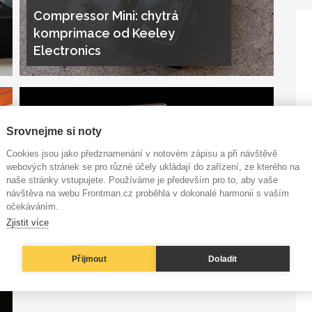
Compressor Mini: chytrá
komprimace od Keeley
Electronics
Srovnejme si noty
Cookies jsou jako předznamenání v notovém zápisu a při návštěvě
webových stránek se pro různé účely ukládají do zařízení, ze kterého na
naše stránky vstupujete. Používáme je především pro to, aby vaše
návštěva na webu Frontman.cz proběhla v dokonalé harmonii s vaším
očekáváním.
Keeley Sweet Spot Johnny
Zjistit více
Hiland Super Drive
Přijmout
Doladit