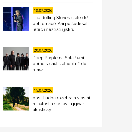
13.07.2026
The Rolling Stones stále drží
pohromadě. Ani po šedesáti
letech neztratili jiskru
20.07.2026
Deep Purple na Splat! umí
pořád s chutí zatnout riff do
masa
15.07.2026
post-hudba rozebrala vlastní
minulost a sestavila ji jinak –
akusticky