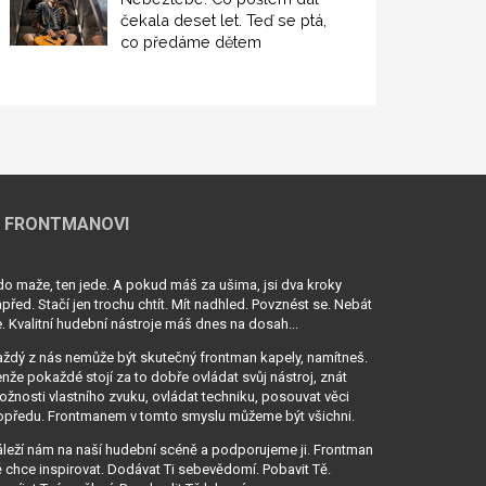
čekala deset let. Teď se ptá,
co předáme dětem
 FRONTMANOVI
o maže, ten jede. A pokud máš za ušima, jsi dva kroky
před. Stačí jen trochu chtít. Mít nadhled. Povznést se. Nebát
. Kvalitní hudební nástroje máš dnes na dosah...
ždý z nás nemůže být skutečný frontman kapely, namítneš.
nže pokaždé stojí za to dobře ovládat svůj nástroj, znát
žnosti vlastního zvuku, ovládat techniku, posouvat věci
opředu. Frontmanem v tomto smyslu můžeme být všichni.
leží nám na naší hudební scéně a podporujeme ji. Frontman
 chce inspirovat. Dodávat Ti sebevědomí. Pobavit Tě.