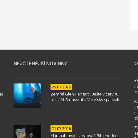
NEJČTENĚJŠÍ NOVINKY
O
Kd
na
29.07.2026
se
al
Zemřel Glen Hansard. Ještě v červnu
rozzářil Slunovrat a Valašský špalíček
Ka
Je
mo
d
Zá
21.07.2026
Tě
Marshall uvádí zesilovač Billieho Joe