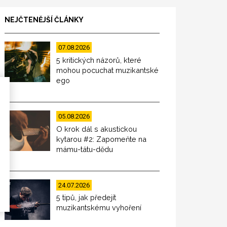
NEJČTENĚJŠÍ ČLÁNKY
07.08.2026
5 kritických názorů, které
mohou pocuchat muzikantské
ego
05.08.2026
O krok dál s akustickou
kytarou #2: Zapomeňte na
mámu-tátu-dědu
24.07.2026
5 tipů, jak předejít
muzikantskému vyhoření