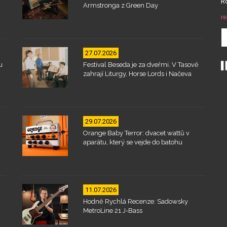
Ro
Armstronga z Green Day
re
27.07.2026
u
Festival Beseda je za dveřmi. V Tasově
zahrají Liturgy, Horse Lords i Načeva
29.07.2026
Orange Baby Terror: dvacet wattů v
aparátu, který se vejde do batohu
11.07.2026
Hodně Rychlá Recenze: Sadowsky
MetroLine 21 J-Bass