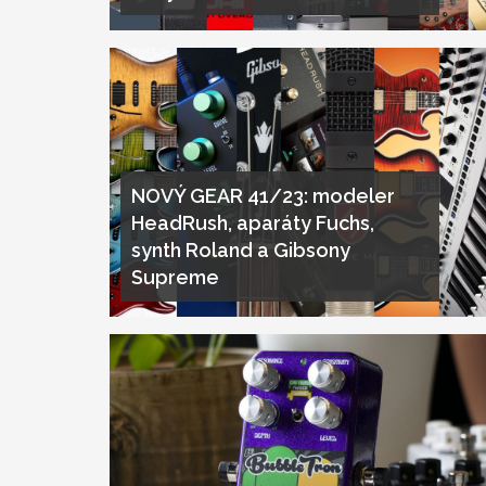
NOVÝ GEAR 41/23: modeler
HeadRush, aparáty Fuchs,
synth Roland a Gibsony
Supreme