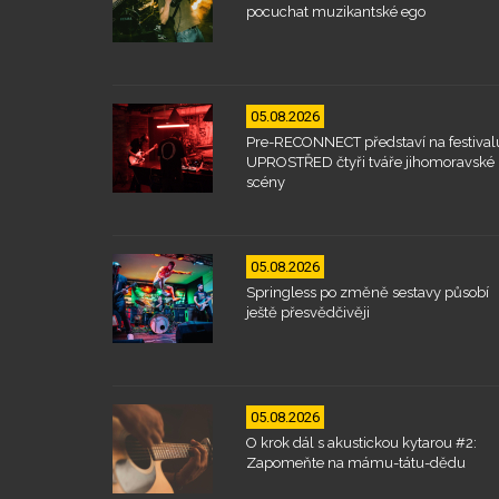
pocuchat muzikantské ego
05.08.2026
Pre-RECONNECT představí na festival
UPROSTŘED čtyři tváře jihomoravské
scény
05.08.2026
Springless po změně sestavy působí
ještě přesvědčivěji
05.08.2026
O krok dál s akustickou kytarou #2:
Zapomeňte na mámu-tátu-dědu