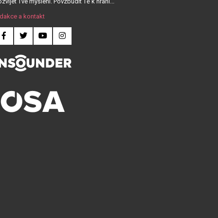
zvíjet Tvé myšlení. Povzbudit Tě k hraní...
dakce a kontakt