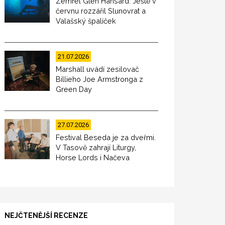
Zemřel Glen Hansard. Ještě v
červnu rozzářil Slunovrat a
Valašský špalíček
21.07.2026
Marshall uvádí zesilovač
Billieho Joe Armstronga z
Green Day
27.07.2026
Festival Beseda je za dveřmi.
V Tasově zahrají Liturgy,
Horse Lords i Načeva
NEJČTENĚJŠÍ RECENZE