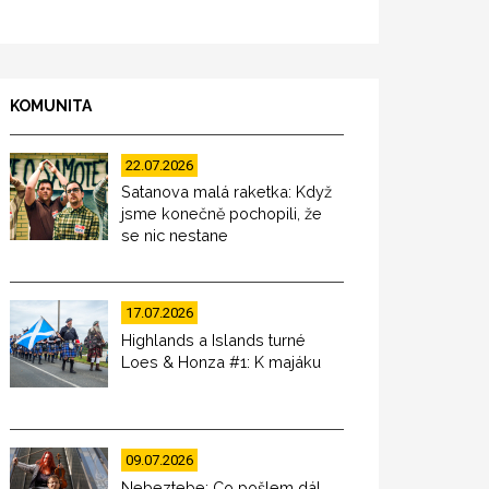
KOMUNITA
22.07.2026
Satanova malá raketka: Když
jsme konečně pochopili, že
se nic nestane
17.07.2026
Highlands a Islands turné
Loes & Honza #1: K majáku
09.07.2026
Nebeztebe: Co pošlem dál