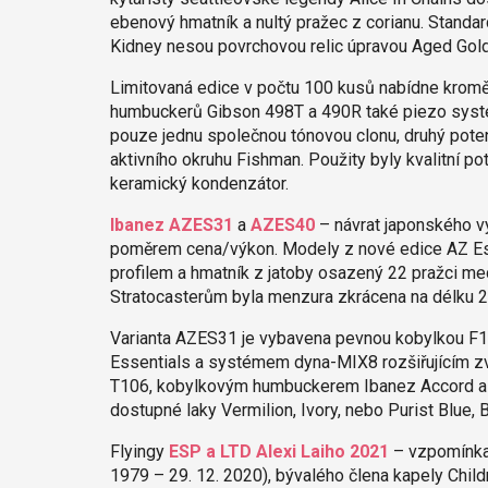
ebenový hmatník a nultý pražec z corianu. Standard
Kidney nesou povrchovou relic úpravou Aged Gold 
Limitovaná edice v počtu 100 kusů nabídne krom
humbuckerů Gibson 498T a 490R také piezo sys
pouze jednu společnou tónovou clonu, druhý poten
aktivního okruhu Fishman. Použity byly kvalitní
keramický kondenzátor.
Ibanez AZES31
a
AZES40
– návrat japonského v
poměrem cena/výkon. Modely z nové edice AZ Essen
profilem a hmatník z jatoby osazený 22 pražci me
Stratocasterům byla menzura zkrácena na délku 2
Varianta AZES31 je vybavena pevnou kobylkou F1
Essentials a systémem dyna-MIX8 rozšiřujícím z
T106, kobylkovým humbuckerem Ibanez Accord a el
dostupné laky Vermilion, Ivory, nebo Purist Blue, 
Flyingy
ESP a LTD Alexi Laiho 2021
– vzpomínka 
1979 – 29. 12. 2020), bývalého člena kapely Chil