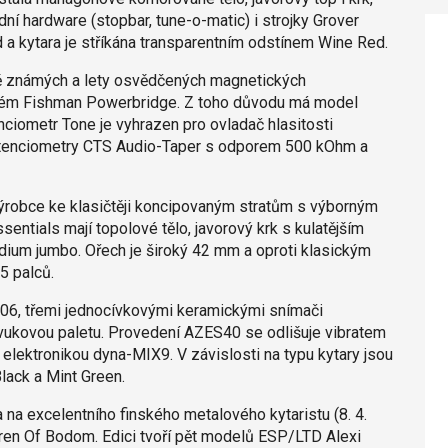
ní hardware (stopbar, tune-o-matic) i strojky Grover
a kytara je stříkána transparentním odstínem Wine Red.
ě známých a lety osvědčených magnetických
tém Fishman Powerbridge. Z toho důvodu má model
ciometr Tone je vyhrazen pro ovladač hlasitosti
 potenciometry CTS Audio-Taper s odporem 500 kOhm a
ýrobce ke klasičtěji koncipovaným stratům s výborným
tials mají topolové tělo, javorový krk s kulatějším
dium jumbo. Ořech je široký 42 mm a oproti klasickým
5 palců.
06, třemi jednocívkovými keramickými snímači
vukovou paletu. Provedení AZES40 se odlišuje vibratem
ektronikou dyna-MIX9. V závislosti na typu kytary jsou
Black a Mint Green.
na excelentního finského metalového kytaristu (8. 4.
dren Of Bodom. Edici tvoří pět modelů ESP/LTD Alexi