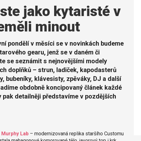
ste jako kytaristé v
eměli minout
vní pondělí v měsíci se v novinkách budeme
arového gearu, jenž se v daném či
ete se seznámit s nejnovějšími modely
ších doplňků – strun, ladiček, kapodasterů
, bubeníky, klávesisty, zpěváky, DJ a další
hradíme obdobně koncipovaný článek každé
y pak detailněji představíme v pozdějších
m Murphy Lab
– modernizovaná replika staršího Customu
stala mahagonové komorované tělo, javorový top i krk,