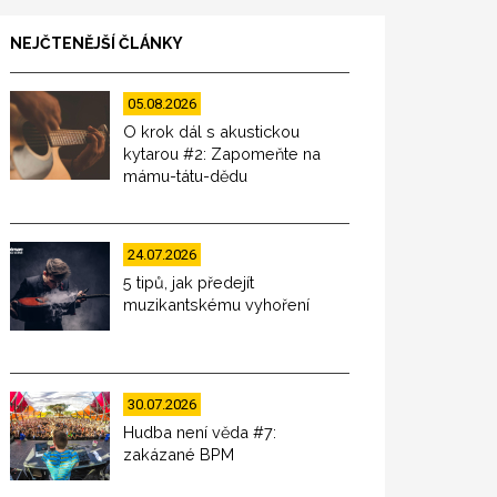
NEJČTENĚJŠÍ ČLÁNKY
05.08.2026
O krok dál s akustickou
kytarou #2: Zapomeňte na
mámu-tátu-dědu
24.07.2026
5 tipů, jak předejít
muzikantskému vyhoření
30.07.2026
Hudba není věda #7:
zakázané BPM