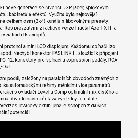
t nové generace se čtveřicí DSP jader, špičkovým
tů, kabinetů a efektů. Využita byla nejnovější
jme celkem osm (2x4) kanálů s libovolnými presety,
ra-Res převzatými z rackové verze Fractal Axe-FX III a
í vlastních IR samplů.
mi prstenci a mini LCD displejem. Každému spínači lze
 apod. Nechybí konektor FASLINK II, sloužící k připojení
 FC-12, konektory pro spínací a expression pedály, RCA
/Out.
ní pedál, založený na paralelních obvodech známých z
olika automatickými režimy měnícími více parametrů
terakci s ovladači Level a Comp optimální mix čistého a
nímu obvodu navíc zůstává výsledný tón stále
i předzesilovačový okruh, jenž je schopen z dalších
lní potenciál.