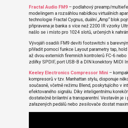
Fractal Audio FM9
– podlahový preamp/multiefek
modelingem a rozsáhlou nabídkou virtuálních apará
technologie Fractal Cygnus, duální „Amp“ blok po
připravena je banka s více než 2200 IR vzorky Ult
našlo se i místo pro 1024 slotů, určených k nahrán
Vývojáři osadili FM9 devíti footswitchi s barevný
přiřadit pomocí funkce Layout parametry tap, hold
až dvou externích firemních kontrolerů FC-6 nebo
zdířky SPDIF, port USB-B a DIN konektory MIDI In
Keeley Electronics Compressor Mini
– kompakt
kompresorů v tzv. Manhattan stylu, disponuje něk
současně, včetně režimu Blend, poskytujícího v in
efektovaného signálu. Díky inteligentnímu korekč
dostatečně brilantní a transparentní. Vestavěn je 
zařazených pedálů nebo zesilovače dostat maximá