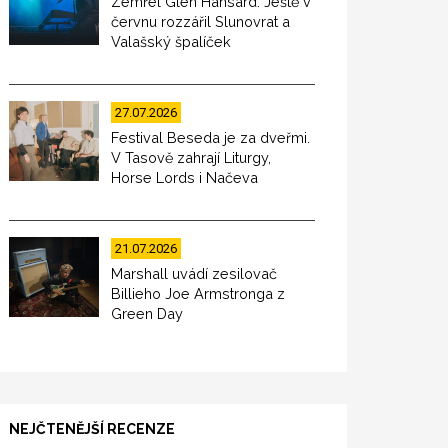
Zemřel Glen Hansard. Ještě v
červnu rozzářil Slunovrat a
Valašský špalíček
27.07.2026
Festival Beseda je za dveřmi.
V Tasově zahrají Liturgy,
Horse Lords i Načeva
21.07.2026
Marshall uvádí zesilovač
Billieho Joe Armstronga z
Green Day
NEJČTENĚJŠÍ RECENZE