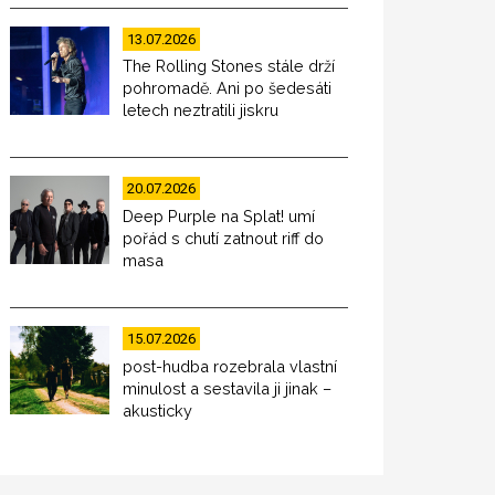
13.07.2026
The Rolling Stones stále drží
pohromadě. Ani po šedesáti
letech neztratili jiskru
20.07.2026
Deep Purple na Splat! umí
pořád s chutí zatnout riff do
masa
15.07.2026
post-hudba rozebrala vlastní
minulost a sestavila ji jinak –
akusticky