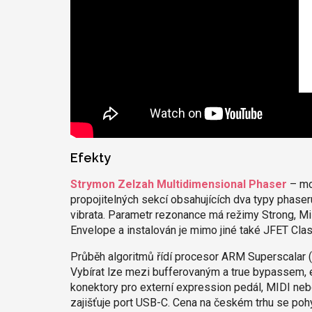
Efekty
Strymon Zelzah Multidimensional Phaser
– mod
propojitelných sekcí obsahujících dva typy phaseru
vibrata. Parametr rezonance má režimy Strong, Mil
Envelope a instalován je mimo jiné také JFET Cla
Průběh algoritmů řídí procesor ARM Superscalar (
Vybírat lze mezi bufferovaným a true bypassem, 
konektory pro externí expression pedál, MIDI neb
zajišťuje port USB-C. Cena na českém trhu se poh