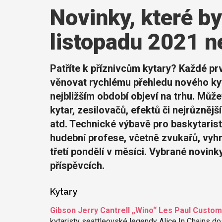
Novinky, které by
listopadu 2021 n
Patříte k příznivcům kytary? Každé pr
věnovat rychlému přehledu nového kyt
nejbližším období objeví na trhu. Můž
kytar, zesilovačů, efektů či nejrůzněj
atd. Technické výbavě pro baskytaristy
hudební profese, včetně zvukařů, vy
třetí pondělí v měsíci. Vybrané novink
příspěvcích.
Kytary
Gibson Jerry Cantrell „Wino“ Les Paul Custo
kytaristy seattleovské legendy Alice In Chains do