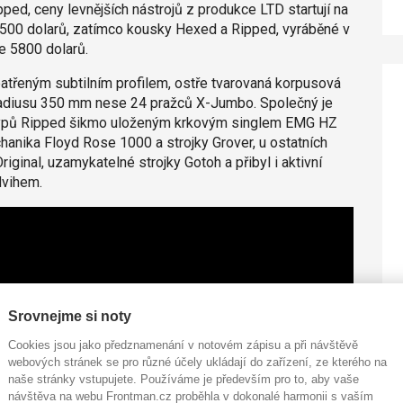
ed, ceny levnějších nástrojů z produkce LTD startují na
 2500 dolarů, zatímco kousky Hexed a Ripped, vyráběné v
e 5800 dolarů.
atřeným subtilním profilem, ostře tvarovaná korpusová
 radiusu 350 mm nese 24 pražců X-Jumbo. Společný je
ypů Ripped šikmo uloženým krkovým singlem EMG HZ
hanika Floyd Rose 1000 a strojky Grover, u ostatních
ginal, uzamykatelné strojky Gotoh a přibyl i aktivní
dvihem.
Srovnejme si noty
Cookies jsou jako předznamenání v notovém zápisu a při návštěvě
webových stránek se pro různé účely ukládají do zařízení, ze kterého na
naše stránky vstupujete. Používáme je především pro to, aby vaše
návštěva na webu Frontman.cz proběhla v dokonalé harmonii s vaším