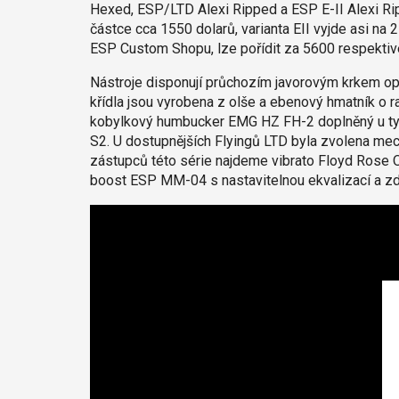
Hexed, ESP/LTD Alexi Ripped a ESP E-II Alexi Ripp
částce cca 1550 dolarů, varianta EII vyjde asi na
ESP Custom Shopu, lze pořídit za 5600 respektiv
Nástroje disponují průchozím javorovým krkem op
křídla jsou vyrobena z olše a ebenový hmatník o
kobylkový humbucker EMG HZ FH-2 doplněný u t
S2. U dostupnějších Flyingů LTD byla zvolena mec
zástupců této série najdeme vibrato Floyd Rose Ori
boost ESP MM-04 s nastavitelnou ekvalizací a z