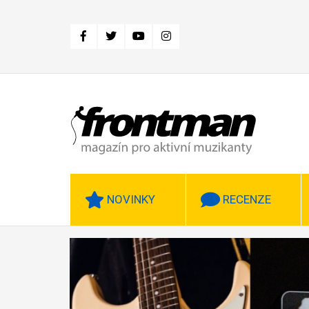
Přejít
k
hlavnímu
obsahu
NOVINKY
RECENZE