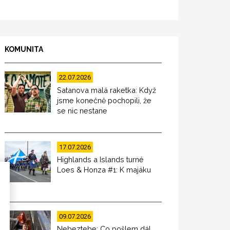
KOMUNITA
22.07.2026
Satanova malá raketka: Když
jsme konečně pochopili, že
se nic nestane
17.07.2026
Highlands a Islands turné
Loes & Honza #1: K majáku
09.07.2026
Nebeztebe: Co pošlem dál