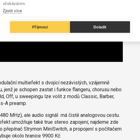
očekáváním.
Zjistit více
Přijmout
Doladit
ulační multiefekt s dvojicí nezávislých, vzájemně
, jenž je schopen zastat i funkce flangeru, chorusu nebo
d, Off, u sweepingu lze volit z modů Classic, Barber,
ss-A preamp.
480 MHz), ale audio signál má čistě analogovou cestu.
efekt umožňuje také true stereo zapojení, najdeme zde
o přepínač Strymon MiniSwitch, a propojení s počítačem
ybuje okolo hranice 9900 Kč.