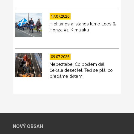
17.07.2026
Highlands a Islands turné Loes &
Honza #1: K majáku
09.07.2026
Nebeztebe: Co pošlem dál
čekala deset let. Teď se ptá, co
předáme dětem
NOVÝ OBSAH