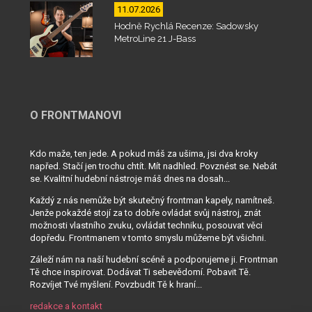
11.07.2026
Hodně Rychlá Recenze: Sadowsky
MetroLine 21 J-Bass
O FRONTMANOVI
Kdo maže, ten jede. A pokud máš za ušima, jsi dva kroky
napřed. Stačí jen trochu chtít. Mít nadhled. Povznést se. Nebát
se. Kvalitní hudební nástroje máš dnes na dosah...
Každý z nás nemůže být skutečný frontman kapely, namítneš.
Jenže pokaždé stojí za to dobře ovládat svůj nástroj, znát
možnosti vlastního zvuku, ovládat techniku, posouvat věci
dopředu. Frontmanem v tomto smyslu můžeme být všichni.
Záleží nám na naší hudební scéně a podporujeme ji. Frontman
Tě chce inspirovat. Dodávat Ti sebevědomí. Pobavit Tě.
Rozvíjet Tvé myšlení. Povzbudit Tě k hraní...
redakce a kontakt