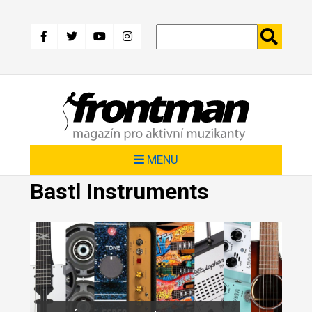
Přejít
k
hlavnímu
obsahu
MENU
Bastl Instruments