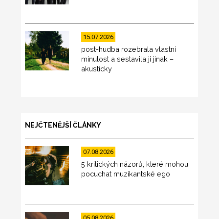
15.07.2026
post-hudba rozebrala vlastní
minulost a sestavila ji jinak –
akusticky
NEJČTENĚJŠÍ ČLÁNKY
07.08.2026
5 kritických názorů, které mohou
pocuchat muzikantské ego
05.08.2026