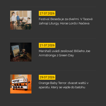
27.07.2026
Festival Beseda je za dveřmi. V Tasově
zahrají Liturgy, Horse Lords i Načeva
21.07.2026
Marshall uvádí zesilovač Billieho Joe
Armstronga z Green Day
29.07.2026
Orange Baby Terror: dvacet wattů v
aparátu, který se vejde do batohu