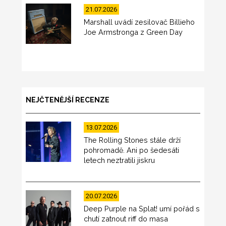
21.07.2026
Marshall uvádí zesilovač Billieho
Joe Armstronga z Green Day
NEJČTENĚJŠÍ RECENZE
13.07.2026
The Rolling Stones stále drží
pohromadě. Ani po šedesáti
letech neztratili jiskru
20.07.2026
Deep Purple na Splat! umí pořád s
chutí zatnout riff do masa