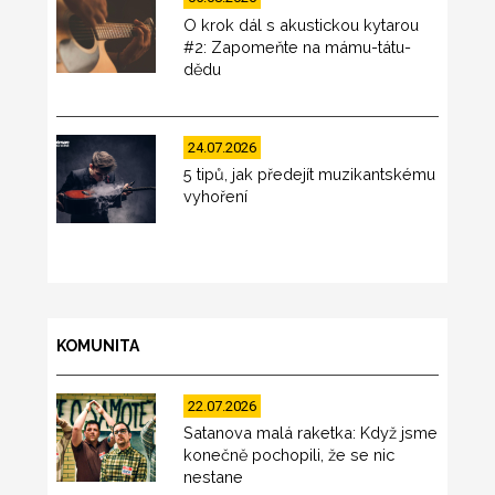
O krok dál s akustickou kytarou
#2: Zapomeňte na mámu-tátu-
dědu
24.07.2026
5 tipů, jak předejít muzikantskému
vyhoření
KOMUNITA
22.07.2026
Satanova malá raketka: Když jsme
konečně pochopili, že se nic
nestane