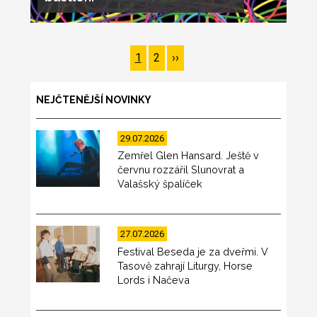
Pagination
Page
1
Page
2
Následující
››
stránka
NEJČTENĚJŠÍ NOVINKY
29.07.2026
Zemřel Glen Hansard. Ještě v
červnu rozzářil Slunovrat a
Valašský špalíček
27.07.2026
Festival Beseda je za dveřmi. V
Tasově zahrají Liturgy, Horse
Lords i Načeva