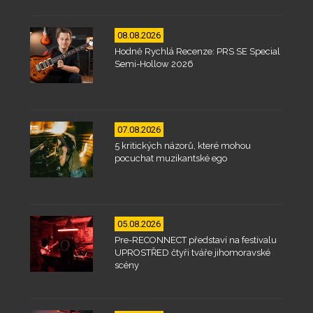
08.08.2026
Hodně Rychlá Recenze: PRS SE Special
Semi-Hollow 2026
07.08.2026
5 kritických názorů, které mohou
pocuchat muzikantské ego
05.08.2026
Pre-RECONNECT představí na festivalu
UPROSTŘED čtyři tváře jihomoravské
scény