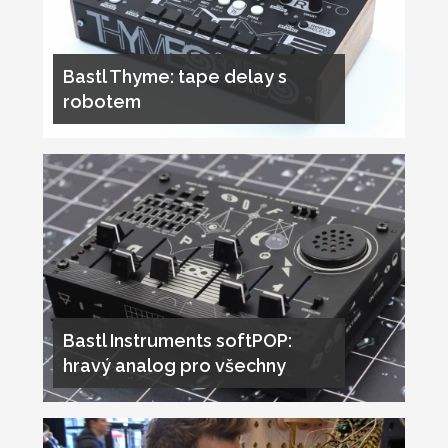
Bastl Thyme: tape delay s
robotem
Bastl Instruments softPOP:
hravý analog pro všechny