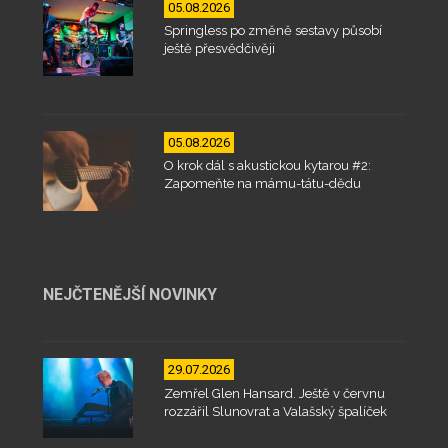
05.08.2026
Springless po změně sestavy působí
ještě přesvědčivěji
05.08.2026
O krok dál s akustickou kytarou #2:
Zapomeňte na mámu-tátu-dědu
NEJČTENĚJŠÍ NOVINKY
29.07.2026
Zemřel Glen Hansard. Ještě v červnu
rozzářil Slunovrat a Valašský špalíček