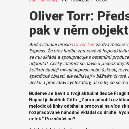
Oliver Torr: Před
pak v něm objek
Audiovizuální umělec
Oliver Torr
za dva měsíce vy
Express. Že přes hudbu zpracovává hyperaktivitu 
se mu skládá a spolupracuje s ostatními produce
odpoutat. Český internet se navíc u „nepozorných
kolikrát častěji mívají deprese nebo úzkosti, rozv
specifické oblasti, ale selhávají v běžném životě.
desku a proč staví syntezátory, ale o to, co se m
Budeme se bavit o tvojí aktuální desce Fragil
Napsal ji Jindřich Göth: „Zprvu působí roztěka
melodické linky odbíhal a pracoval na více sk
rozpracované náhodně vkládal do druhé. Výsl
celek.“ Poznáváš se?