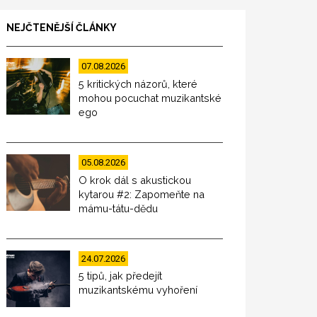
NEJČTENĚJŠÍ ČLÁNKY
07.08.2026
5 kritických názorů, které
mohou pocuchat muzikantské
ego
05.08.2026
O krok dál s akustickou
kytarou #2: Zapomeňte na
mámu-tátu-dědu
24.07.2026
5 tipů, jak předejít
muzikantskému vyhoření