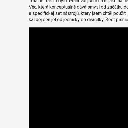
Totálně. Tak to bylo. Pracoval jsem na ní jako na 
Věc, která konceptuálně dává smysl od začátku do
a specifickej set nástrojů, který jsem chtěl použít
každej den jel od jedničky do dvacítky. Šest písn