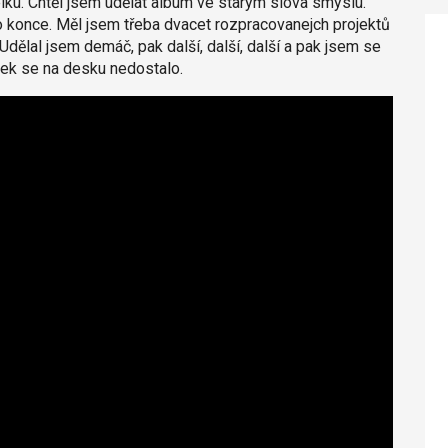
celku. Chtěl jsem udělat album ve starým slova smyslu.
 konce. Měl jsem třeba dvacet rozpracovanejch projektů
. Udělal jsem demáč, pak další, další, další a pak jsem se
iček se na desku nedostalo.