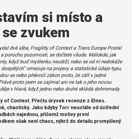
stavím si místo a
t se zvukem
dal dvě alba, Fragility of Context a Trans Europe Postal
a poruchu pozornosti, se dočtete všude. Málokde, jak
nty, když buď myšlenku neudrží, nebo se od ní nedokáže
 dospělých“ omezuje na projevy a statistické údaje typu,
edou se nebo překročí zákon proto, že září v jedné
 Právě proto jsem se zajímal ani ne tak o jeho novou
u děje v hlavě, když jedno nebo druhé skládá dohromady.
ity of Context. Přečtu úryvek recenze z iDnes.
ně, chaoticky. Jako kdyby Torr neustále od ústřední
ladbách najednou, přičemž motivy první
edkem však není chaos, nýbrž do detailu promyšlený