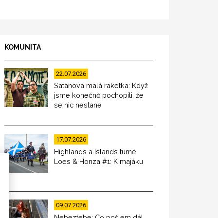
KOMUNITA
22.07.2026
Satanova malá raketka: Když
jsme konečně pochopili, že
se nic nestane
17.07.2026
Highlands a Islands turné
Loes & Honza #1: K majáku
09.07.2026
Nebeztebe: Co pošlem dál