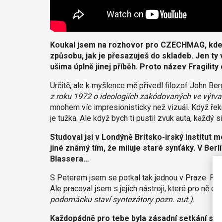
Koukal jsem na rozhovor pro CZECHMAG, kde j
způsobu, jak je přesazuješ do skladeb. Jen ty v
ušima úplně jinej příběh. Proto název Fragility
Určitě, ale k myšlence mě přivedl filozof John Be
z roku 1972 o ideologiích zakódovaných ve výtvar
mnohem víc impresionisticky než vizuál. Když řeknu
je tužka. Ale když bych ti pustil zvuk auta, každý si
Studoval jsi v Londýně Britsko-irský institut 
jiné známý tím, že miluje staré synťáky. V Ber
Blassera…
S Peterem jsem se potkal tak jednou v Praze. Přije
Ale pracoval jsem s jejich nástroji, které pro ně d
podomácku staví syntezátory pozn. aut.)
.
Každopádně pro tebe byla zásadní setkání s lid