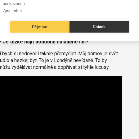
očekáváním.
 to geneze něčeho jiného?
Zjistit více
 všechny nazývat přáteli. Prostě se to tak stalo.
Přijmout
Doladit
 takže jsi je na rozdíl od většiny, řekněme, české
áš si někdy, když to řeknu ošklivě, v provinčním
 Je těžké najít podobně naladěné lidi?
ni bych si nedovolil takhle přemýšlet. Můj domov je svět.
udio a hezkej byt. To je v Londýně nevídané. To by
ůžu vydělávat normálně a dopřávat si tyhle luxusy.