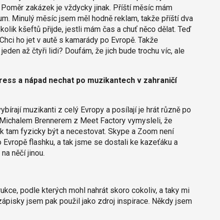
. Poměr zakázek je vždycky jinak. Příští měsíc mám
um. Minulý měsíc jsem měl hodně reklam, takže příští dva
 kolik kšeftů přijde, jestli mám čas a chuť něco dělat. Teď
 Chci ho jet v autě s kamarády po Evropě. Takže
jeden až čtyři lidi? Doufám, že jich bude trochu víc, ale
press a nápad nechat po muzikantech v zahraničí
bírají muzikanti z celý Evropy a posílají je hrát různě po
 s Michalem Brennerem z Meet Factory vymysleli, že
ak tam fyzicky být a necestovat. Skype a Zoom není
o Evropě flashku, a tak jsme se dostali ke kazeťáku a
a něčí jinou.
ukce, podle kterých mohl nahrát skoro cokoliv, a taky mi
zápisky jsem pak použil jako zdroj inspirace. Někdy jsem