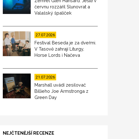
Zemřel Glen Hansard. Ještě v
červnu rozzářil Slunovrat a
Valašský špalíček
27.07.2026
Festival Beseda je za dveřmi.
V Tasově zahrají Liturgy,
Horse Lords i Načeva
21.07.2026
Marshall uvádí zesilovač
Billieho Joe Armstronga z
Green Day
NEJČTENĚJŠÍ RECENZE