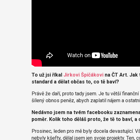
To už jsi říkal
Jirkovi Špičákovi
na ČT Art. Jak t
standard a dělat občas to, co tě baví?
Právě že daří, proto tady jsem. Je tu větší finančn
šílený obnos peněz, abych zaplatil nájem a ostatní
Nedávno jsem na tvém facebooku zaznamenal 
poměr. Kolik toho děláš proto, že tě to baví, a
Prosinec, leden pro mě byly docela devastující. V
nebyly kšefty, dělal jsem jen svoje projekty. Ten,