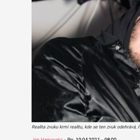
Realita zvuku krmí realitu, kde se ten zvuk odehrává, ř
Jan Hamerský
-
Po, 19.04.2021 - 08:00