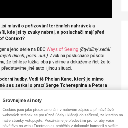
si mluvil o pořizování terénních nahrávek a
íš, kde jsi ty zvuky nabral, a posluchači mají před
 of Context?
rger a jeho série na BBC
Ways of Seeing
(čtyřdílný seriál
ných dílech, pozn. aut.)
. Zvuk na posluchače působí
, že tohle je tužka, oba ji vidíme a dokážeme říct, že to
 představíme jiné auto i jinou situaci.
moderní hudby. Vedl tě Phelan Kane, který je mimo
líně ses setkal s prací Serge Tcherepnina a Petera
Srovnejme si noty
l z Portlandu do ČR vybírat dřevo na svůj nový nástroj.
ělal Darrin Wiener z Patch Pointu
(berlínská dílna, kde se
Cookies jsou jako předznamenání v notovém zápisu a při návštěvě
webových stránek se pro různé účely ukládají do zařízení, ze kterého na
naše stránky vstupujete. Používáme je především pro to, aby vaše
mi, kteří o hudbě uvažují jinak, třeba právě o zvucích
návštěva na webu Frontman.cz proběhla v dokonalé harmonii s vaším