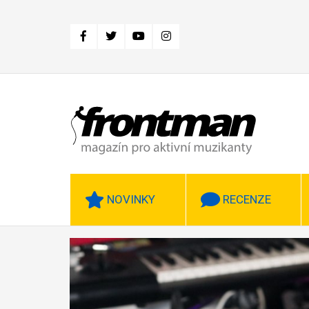
Přejít
k
hlavnímu
obsahu
NOVINKY
RECENZE