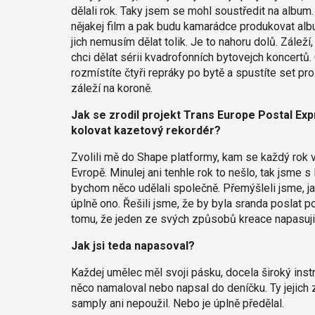
dělali rok. Taky jsem se mohl soustředit na album
nějakej film a pak budu kamarádce produkovat alb
jich nemusím dělat tolik. Je to nahoru dolů. Záleží,
chci dělat sérii kvadrofonních bytovejch koncertů.
rozmístíte čtyři repráky po bytě a spustíte set pro 
záleží na koroně.
Jak se zrodil projekt Trans Europe Postal Ex
kolovat kazetový rekordér?
Zvolili mě do Shape platformy, kam se každý rok vy
Evropě. Minulej ani tenhle rok to nešlo, tak jsme
bychom něco udělali společně. Přemýšleli jsme, j
úplně ono. Řešili jsme, že by byla sranda poslat p
tomu, že jeden ze svých způsobů kreace napasuji n
Jak jsi teda napasoval?
Každej umělec měl svoji pásku, docela široký instr
něco namaloval nebo napsal do deníčku. Ty jejich 
samply ani nepoužil. Nebo je úplně předělal.