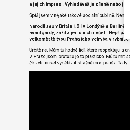
a jejich impresi. Vyhledáváš je cíleně nebo je
Spíš jsem v nějaké takové sociální bublině. Nemůžu
Narodil ses v Británii, žil v Londýně a Berlíně,
avantgardy, zažil a jen o nich nečetl. Nepřipad
velkoměstě typu Praha jako velryba v rybníce?
Určitě ne. Mám tu hodně lidí, které respektuju, a a
V Praze jsem, protože je to praktické. Můžu mít st
člověk musel vydělávat strašně moc peněz. Tady m