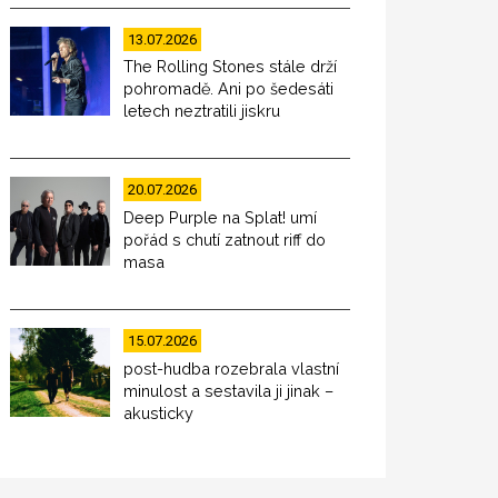
13.07.2026
The Rolling Stones stále drží
pohromadě. Ani po šedesáti
letech neztratili jiskru
20.07.2026
Deep Purple na Splat! umí
pořád s chutí zatnout riff do
masa
15.07.2026
post-hudba rozebrala vlastní
minulost a sestavila ji jinak –
akusticky