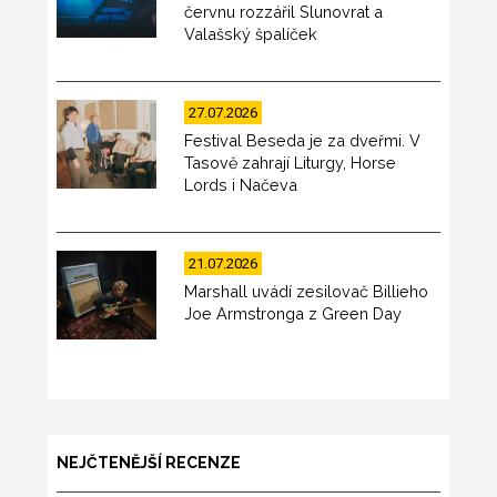
červnu rozzářil Slunovrat a
Valašský špalíček
27.07.2026
Festival Beseda je za dveřmi. V
Tasově zahrají Liturgy, Horse
Lords i Načeva
21.07.2026
Marshall uvádí zesilovač Billieho
Joe Armstronga z Green Day
NEJČTENĚJŠÍ RECENZE