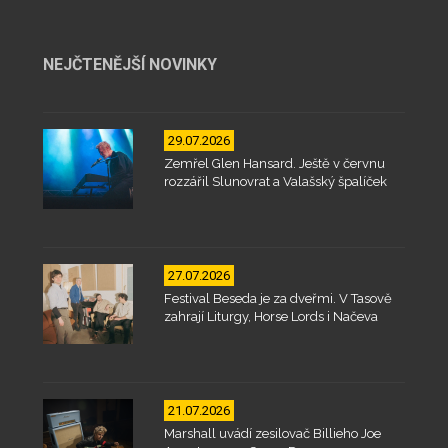
NEJČTENĚJŠÍ NOVINKY
29.07.2026
Zemřel Glen Hansard. Ještě v červnu
rozzářil Slunovrat a Valašský špalíček
27.07.2026
Festival Beseda je za dveřmi. V Tasově
zahrají Liturgy, Horse Lords i Načeva
21.07.2026
Marshall uvádí zesilovač Billieho Joe