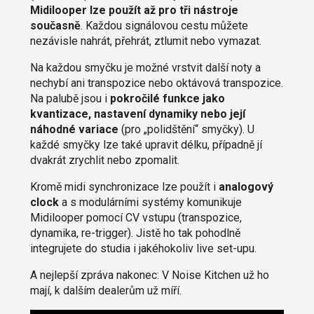
Midilooper lze použít až pro tři nástroje
současně
. Každou signálovou cestu můžete
nezávisle nahrát, přehrát, ztlumit nebo vymazat.
Na každou smyčku je možné vrstvit další noty a
nechybí ani transpozice nebo oktávová transpozice.
Na palubě jsou i
pokročilé funkce jako
kvantizace, nastavení dynamiky nebo její
náhodné variace
(pro „polidštění“ smyčky). U
každé smyčky lze také upravit délku, případně jí
dvakrát zrychlit nebo zpomalit.
Kromě midi synchronizace lze použít i
analogový
clock
a s modulárními systémy komunikuje
Midilooper pomocí CV vstupu (transpozice,
dynamika, re-trigger). Jistě ho tak pohodlně
integrujete do studia i jakéhokoliv live set-upu.
A nejlepší zpráva nakonec: V Noise Kitchen už ho
mají, k dalším dealerům už míří.