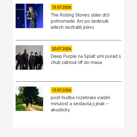
13.07.2026
The Rolling Stones stále drží
pohromadě. Ani po šedesáti
letech neztratili jiskru
20.07.2026
Deep Purple na Splat! umí pořád s
chutí zatnout riff do masa
15.07.2026
post-hudba rozebrala vlastní
minulost a sestavila ji jinak –
akusticky