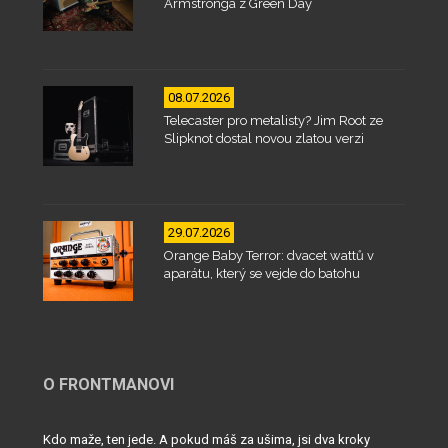
Armstronga z Green Day
08.07.2026
Telecaster pro metalisty? Jim Root ze
Slipknot dostal novou zlatou verzi
29.07.2026
Orange Baby Terror: dvacet wattů v
aparátu, který se vejde do batohu
O FRONTMANOVI
Kdo maže, ten jede. A pokud máš za ušima, jsi dva kroky