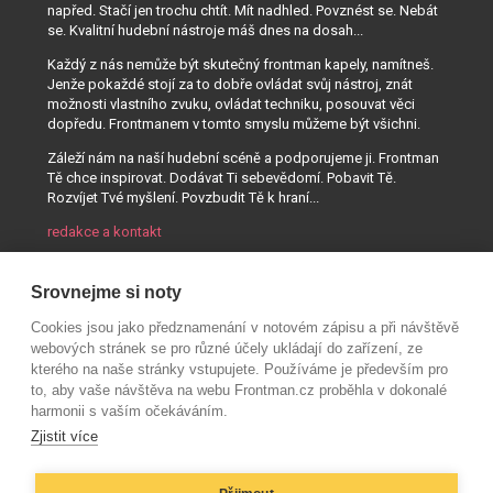
napřed. Stačí jen trochu chtít. Mít nadhled. Povznést se. Nebát
se. Kvalitní hudební nástroje máš dnes na dosah...
Každý z nás nemůže být skutečný frontman kapely, namítneš.
Jenže pokaždé stojí za to dobře ovládat svůj nástroj, znát
možnosti vlastního zvuku, ovládat techniku, posouvat věci
dopředu. Frontmanem v tomto smyslu můžeme být všichni.
Záleží nám na naší hudební scéně a podporujeme ji. Frontman
Tě chce inspirovat. Dodávat Ti sebevědomí. Pobavit Tě.
Rozvíjet Tvé myšlení. Povzbudit Tě k hraní...
redakce a kontakt
Srovnejme si noty
Cookies jsou jako předznamenání v notovém zápisu a při návštěvě
webových stránek se pro různé účely ukládají do zařízení, ze
kterého na naše stránky vstupujete. Používáme je především pro
to, aby vaše návštěva na webu Frontman.cz proběhla v dokonalé
harmonii s vaším očekáváním.
Zjistit více