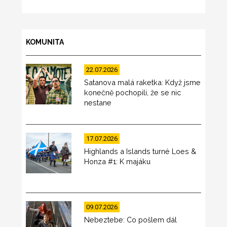
KOMUNITA
22.07.2026
Satanova malá raketka: Když jsme
konečně pochopili, že se nic
nestane
17.07.2026
Highlands a Islands turné Loes &
Honza #1: K majáku
09.07.2026
Nebeztebe: Co pošlem dál