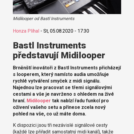
Midilooper od Bastl Instruments
Honza Plíhal
-
St, 05.08.2020 - 17:30
Bastl Instruments
představují Midilooper
Brněnští inovátoři z Bastl Instruments přicházejí
s looperem, který namísto audia umožňuje
rychlé vytváření smyček z midi signálu.
Najednou lze pracovat se třemi signálovými
cestami a vše je navrženo s ohledem na živé
hraní.
Midilooper
tak nabízí řadu funkcí pro
oživení vašeho setu a přinese zcela nový
pohled na vše, co už máte doma.
K dispozici jsou tři nezávislé signálové cesty
(každé lze přiřadit samostatný midi kanál), takže