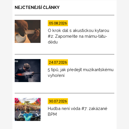
NEJČTENĚJŠÍ ČLÁNKY
05.08.2026
O krok dál s akustickou kytarou
#2: Zapomeňte na mámu-tátu-
dědu
24.07.2026
5 tipů, jak předejít muzikantskému
vyhoření
30.07.2026
Hudba není věda #7: zakázané
BPM