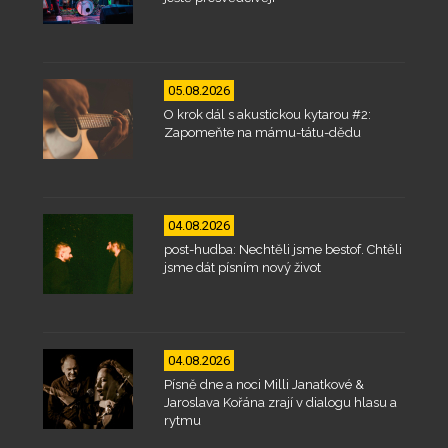
05.08.2026
O krok dál s akustickou kytarou #2:
Zapomeňte na mámu-tátu-dědu
04.08.2026
post-hudba: Nechtěli jsme bestof. Chtěli
jsme dát písním nový život
04.08.2026
Písně dne a noci Milli Janatkové &
Jaroslava Kořána zrají v dialogu hlasu a
rytmu