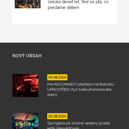
čekala deset let. Teď se ptá, co
předáme dětem
NOVÝ OBSAH
05.08.2026
Pre-RECONNECT představí na festivalu
UPROSTŘED čtyři tváře jihomoravské
scény
05.08.2026
Springless po změně sestavy působí
ještě přesvědčivěji