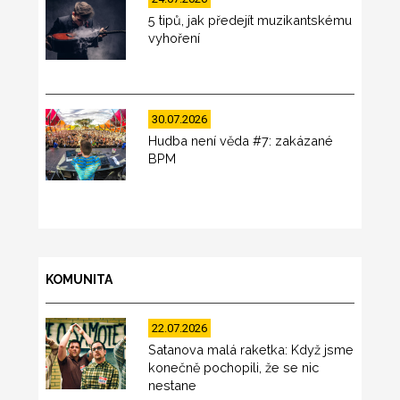
5 tipů, jak předejít muzikantskému
vyhoření
30.07.2026
Hudba není věda #7: zakázané
BPM
KOMUNITA
22.07.2026
Satanova malá raketka: Když jsme
konečně pochopili, že se nic
nestane