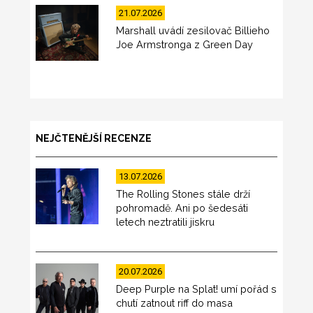
21.07.2026
Marshall uvádí zesilovač Billieho
Joe Armstronga z Green Day
NEJČTENĚJŠÍ RECENZE
13.07.2026
The Rolling Stones stále drží
pohromadě. Ani po šedesáti
letech neztratili jiskru
20.07.2026
Deep Purple na Splat! umí pořád s
chutí zatnout riff do masa