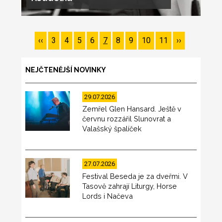
Pagination
Předchozí
‹‹
Page
3
Page
4
Page
5
Page
6
Page
7
Page
8
Page
9
Page
10
Page
11
Následující
››
stránka
stránka
NEJČTENĚJŠÍ NOVINKY
29.07.2026
Zemřel Glen Hansard. Ještě v
červnu rozzářil Slunovrat a
Valašský špalíček
27.07.2026
Festival Beseda je za dveřmi. V
Tasově zahrají Liturgy, Horse
Lords i Načeva