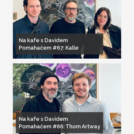
Na kafe s Davidem
Pomahačem #67: Kalle
Na kafe s Davidem
Pomahačem #66: Thom Artway