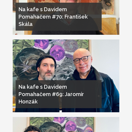
Na kafe s Davidem
Pomahačem #70: František
Skála
Na kafe s Davidem
Pomahačem #69: Jaromír
Honzák