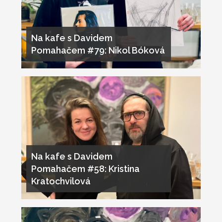
Na kafe s Davidem
Pomahačem #79: Nikol Bóková
Na kafe s Davidem
Pomahačem #58: Kristina
Kratochvilová