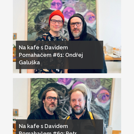
Na kafe s Davidem
Pomahačem #61: Ondřej
Galuška
Na kafe s Davidem
Pomahačem #60: Petr