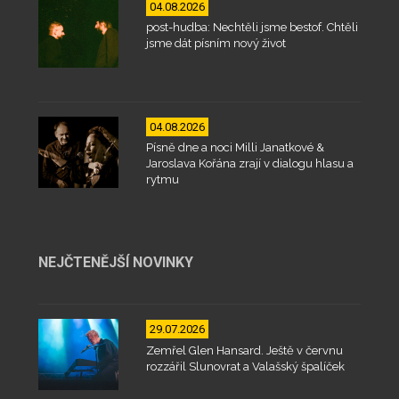
04.08.2026
post-hudba: Nechtěli jsme bestof. Chtěli
jsme dát písním nový život
04.08.2026
Písně dne a noci Milli Janatkové &
Jaroslava Kořána zrají v dialogu hlasu a
rytmu
NEJČTENĚJŠÍ NOVINKY
29.07.2026
Zemřel Glen Hansard. Ještě v červnu
rozzářil Slunovrat a Valašský špalíček