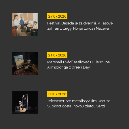
27.07.2026
Festival Beseda je za dveřmi. V Tasově
zahrají Liturgy, Horse Lords i Načeva
21.07.2026
Marshall uvádí zesilovač Billieho Joe
Armstronga z Green Day
08.07.2026
Telecaster pro metalisty? Jim Root ze
Slipknot dostal novou zlatou verzi