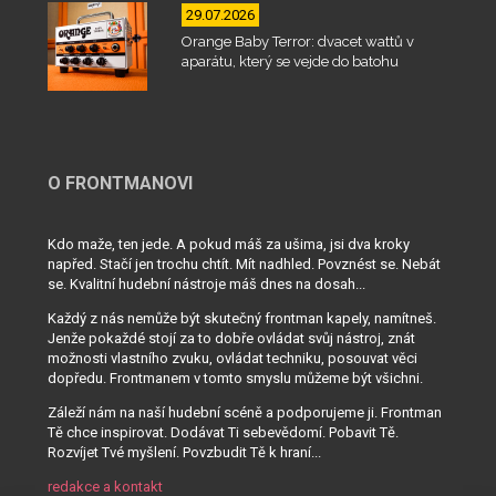
29.07.2026
Orange Baby Terror: dvacet wattů v
aparátu, který se vejde do batohu
O FRONTMANOVI
Kdo maže, ten jede. A pokud máš za ušima, jsi dva kroky
napřed. Stačí jen trochu chtít. Mít nadhled. Povznést se. Nebát
se. Kvalitní hudební nástroje máš dnes na dosah...
Každý z nás nemůže být skutečný frontman kapely, namítneš.
Jenže pokaždé stojí za to dobře ovládat svůj nástroj, znát
možnosti vlastního zvuku, ovládat techniku, posouvat věci
dopředu. Frontmanem v tomto smyslu můžeme být všichni.
Záleží nám na naší hudební scéně a podporujeme ji. Frontman
Tě chce inspirovat. Dodávat Ti sebevědomí. Pobavit Tě.
Rozvíjet Tvé myšlení. Povzbudit Tě k hraní...
redakce a kontakt