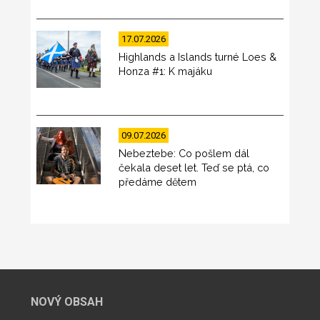
17.07.2026
Highlands a Islands turné Loes &
Honza #1: K majáku
09.07.2026
Nebeztebe: Co pošlem dál
čekala deset let. Teď se ptá, co
předáme dětem
NOVÝ OBSAH