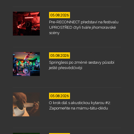
05.08.2026
Pre-RECONNECT představí na festivalu
UPROSTŘED čtyři tváře jihomoravské
scény
05.08.2026
Springless po změně sestavy působí
ještě přesvědčivěji
05.08.2026
O krok dál s akustickou kytarou #2:
Zapomeňte na mámu-tátu-dědu