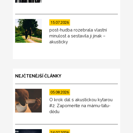
15.07.2026
post-hudba rozebrala vlastní
minulost a sestavila ji jinak –
akusticky
NEJČTENĚJŠÍ ČLÁNKY
05.08.2026
O krok dál s akustickou kytarou
#2: Zapomeňte na mámu-tátu-
dědu
24.07.2026