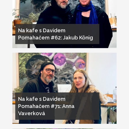
Na kafe s Davidem
Pomahačem #62: Jakub König
Na kafe s Davidem
Pomahačem #71: Anna
Vaverková