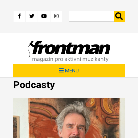
Přejít
k
hlavnímu
obsahu
MENU
Podcasty