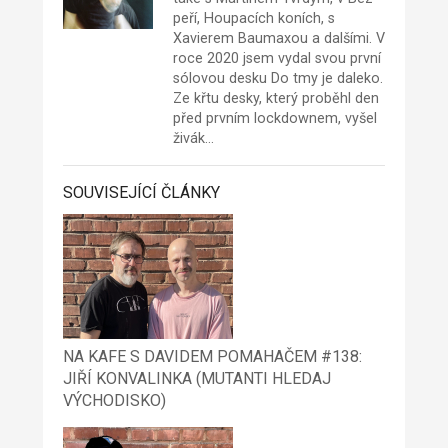
peří, Houpacích koních, s
Xavierem Baumaxou a dalšími. V
roce 2020 jsem vydal svou první
sólovou desku Do tmy je daleko.
Ze křtu desky, který proběhl den
před prvním lockdownem, vyšel
živák…
SOUVISEJÍCÍ ČLÁNKY
NA KAFE S DAVIDEM POMAHAČEM #138:
JIŘÍ KONVALINKA (MUTANTI HLEDAJ
VÝCHODISKO)