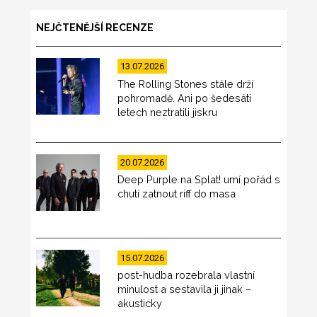
NEJČTENĚJŠÍ RECENZE
13.07.2026
The Rolling Stones stále drží
pohromadě. Ani po šedesáti
letech neztratili jiskru
20.07.2026
Deep Purple na Splat! umí pořád s
chutí zatnout riff do masa
15.07.2026
post-hudba rozebrala vlastní
minulost a sestavila ji jinak –
akusticky