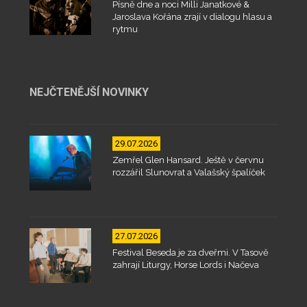
Písně dne a noci Milli Janatkové &
Jaroslava Kořána zrají v dialogu hlasu a
rytmu
NEJČTENĚJŠÍ NOVINKY
29.07.2026
Zemřel Glen Hansard. Ještě v červnu
rozzářil Slunovrat a Valašský špalíček
27.07.2026
Festival Beseda je za dveřmi. V Tasově
zahrají Liturgy, Horse Lords i Načeva