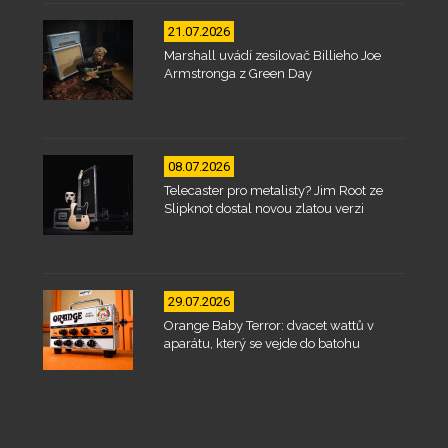
21.07.2026
Marshall uvádí zesilovač Billieho Joe
Armstronga z Green Day
08.07.2026
Telecaster pro metalisty? Jim Root ze
Slipknot dostal novou zlatou verzi
29.07.2026
Orange Baby Terror: dvacet wattů v
aparátu, který se vejde do batohu