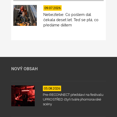
09.07.2026
Nebeztebe: Co pošlem dál
čekala deset let. Teď se ptá, co
předáme dětem
NOVÝ OBSAH
05.08.2026
Pre-RECONNECT představí na festivalu
UPROSTŘED čtyři tváře jihomoravské
scény