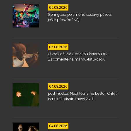
05.08.2026
Springless po změně sestavy působí
ještě přesvědčivěji
05.08.2026
O krok dál s akustickou kytarou #2:
Zapomeňte na mámu-tátu-dědu
04.08.2026
post-hudba: Nechtěli jsme bestof. Chtěli
jsme dát písním nový život
04.08.2026