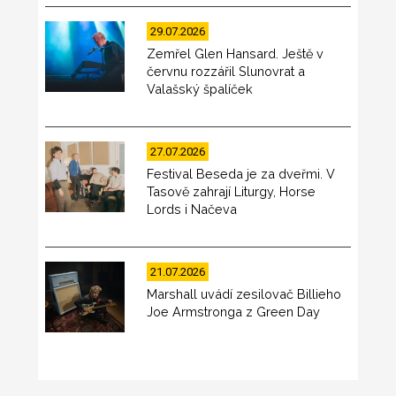
29.07.2026
Zemřel Glen Hansard. Ještě v
červnu rozzářil Slunovrat a
Valašský špalíček
27.07.2026
Festival Beseda je za dveřmi. V
Tasově zahrají Liturgy, Horse
Lords i Načeva
21.07.2026
Marshall uvádí zesilovač Billieho
Joe Armstronga z Green Day