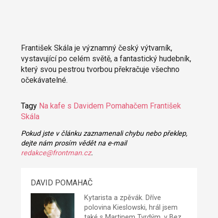
František Skála je významný český výtvarník,
vystavující po celém světě, a fantastický hudebník,
který svou pestrou tvorbou překračuje všechno
očekávatelné.
Tagy
Na kafe s Davidem Pomahačem
František
Skála
Pokud jste v článku zaznamenali chybu nebo překlep,
dejte nám prosím vědět na e-mail
redakce@frontman.cz
.
DAVID POMAHAČ
Kytarista a zpěvák. Dříve
polovina Kieslowski, hrál jsem
také s Martinem Tvrdým, v Bez