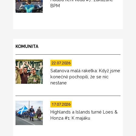
BPM
KOMUNITA
22.07.2026
Satanova malá raketka: Když jsme
konečně pochopili, že se nic
nestane
17.07.2026
Highlands a Islands turné Loes &
Honza #1: K majáku