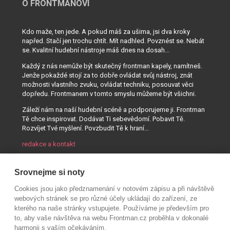
O FRONTMANOVI
Kdo maže, ten jede. A pokud máš za ušima, jsi dva kroky
napřed. Stačí jen trochu chtít. Mít nadhled. Povznést se. Nebát
se. Kvalitní hudební nástroje máš dnes na dosah...
Každý z nás nemůže být skutečný frontman kapely, namítneš.
Jenže pokaždé stojí za to dobře ovládat svůj nástroj, znát
možnosti vlastního zvuku, ovládat techniku, posouvat věci
dopředu. Frontmanem v tomto smyslu můžeme být všichni.
Záleží nám na naší hudební scéně a podporujeme ji. Frontman
Tě chce inspirovat. Dodávat Ti sebevědomí. Pobavit Tě.
Rozvíjet Tvé myšlení. Povzbudit Tě k hraní...
redakce a kontakt
Srovnejme si noty
Cookies jsou jako předznamenání v notovém zápisu a při návštěvě
webových stránek se pro různé účely ukládají do zařízení, ze
kterého na naše stránky vstupujete. Používáme je především pro
to, aby vaše návštěva na webu Frontman.cz proběhla v dokonalé
harmonii s vaším očekáváním.