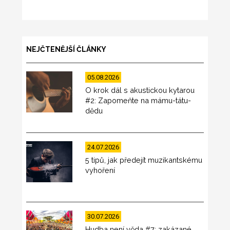
NEJČTENĚJŠÍ ČLÁNKY
05.08.2026
O krok dál s akustickou kytarou
#2: Zapomeňte na mámu-tátu-
dědu
24.07.2026
5 tipů, jak předejít muzikantskému
vyhoření
30.07.2026
Hudba není věda #7: zakázané