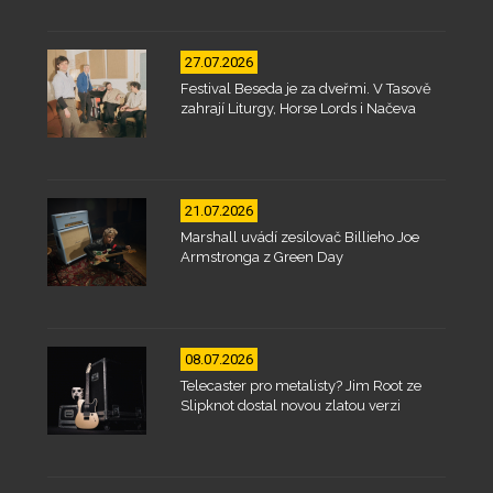
27.07.2026
Festival Beseda je za dveřmi. V Tasově
zahrají Liturgy, Horse Lords i Načeva
21.07.2026
Marshall uvádí zesilovač Billieho Joe
Armstronga z Green Day
08.07.2026
Telecaster pro metalisty? Jim Root ze
Slipknot dostal novou zlatou verzi