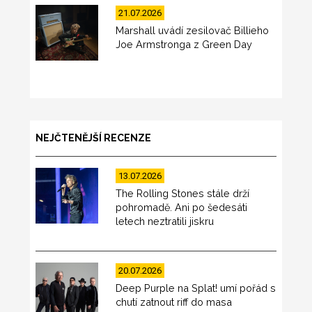
21.07.2026
Marshall uvádí zesilovač Billieho
Joe Armstronga z Green Day
NEJČTENĚJŠÍ RECENZE
13.07.2026
The Rolling Stones stále drží
pohromadě. Ani po šedesáti
letech neztratili jiskru
20.07.2026
Deep Purple na Splat! umí pořád s
chutí zatnout riff do masa