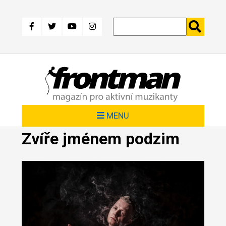
Přejít
k
hlavnímu
obsahu
MENU
Zvíře jménem podzim