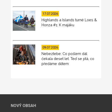
17.07.2026
Highlands a Islands turné Loes &
Honza #1: K majáku
09.07.2026
Nebeztebe: Co pošlem dál
čekala deset let. Teď se ptá, co
předáme dětem
NOVÝ OBSAH