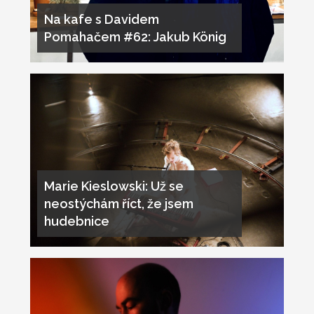
Na kafe s Davidem
Pomahačem #62: Jakub König
Marie Kieslowski: Už se
neostýchám říct, že jsem
hudebnice