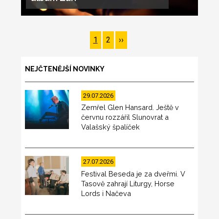
Pagination
Page
1
Page
2
Následující
››
stránka
NEJČTENĚJŠÍ NOVINKY
29.07.2026
Zemřel Glen Hansard. Ještě v
červnu rozzářil Slunovrat a
Valašský špalíček
27.07.2026
Festival Beseda je za dveřmi. V
Tasově zahrají Liturgy, Horse
Lords i Načeva