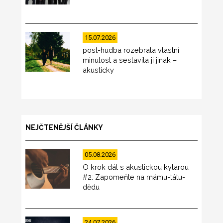
15.07.2026
post-hudba rozebrala vlastní
minulost a sestavila ji jinak –
akusticky
NEJČTENĚJŠÍ ČLÁNKY
05.08.2026
O krok dál s akustickou kytarou
#2: Zapomeňte na mámu-tátu-
dědu
24.07.2026