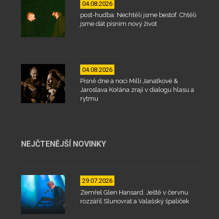
04.08.2026
post-hudba: Nechtěli jsme bestof. Chtěli
jsme dát písním nový život
04.08.2026
Písně dne a noci Milli Janatkové &
Jaroslava Kořána zrají v dialogu hlasu a
rytmu
NEJČTENĚJŠÍ NOVINKY
29.07.2026
Zemřel Glen Hansard. Ještě v červnu
rozzářil Slunovrat a Valašský špalíček