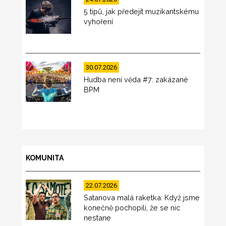
5 tipů, jak předejít muzikantskému
vyhoření
30.07.2026
Hudba není věda #7: zakázané
BPM
KOMUNITA
22.07.2026
Satanova malá raketka: Když jsme
konečně pochopili, že se nic
nestane