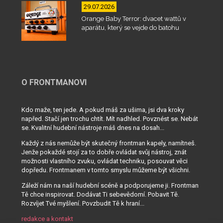
29.07.2026
Orange Baby Terror: dvacet wattů v
aparátu, který se vejde do batohu
O FRONTMANOVI
Kdo maže, ten jede. A pokud máš za ušima, jsi dva kroky
napřed. Stačí jen trochu chtít. Mít nadhled. Povznést se. Nebát
se. Kvalitní hudební nástroje máš dnes na dosah...
Každý z nás nemůže být skutečný frontman kapely, namítneš.
Jenže pokaždé stojí za to dobře ovládat svůj nástroj, znát
možnosti vlastního zvuku, ovládat techniku, posouvat věci
dopředu. Frontmanem v tomto smyslu můžeme být všichni.
Záleží nám na naší hudební scéně a podporujeme ji. Frontman
Tě chce inspirovat. Dodávat Ti sebevědomí. Pobavit Tě.
Rozvíjet Tvé myšlení. Povzbudit Tě k hraní...
redakce a kontakt