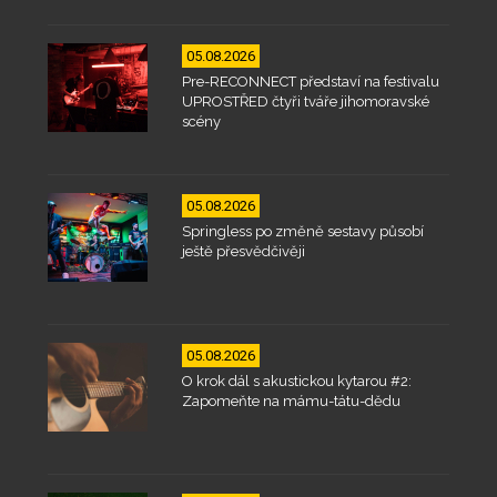
05.08.2026
Pre-RECONNECT představí na festivalu
UPROSTŘED čtyři tváře jihomoravské
scény
05.08.2026
Springless po změně sestavy působí
ještě přesvědčivěji
05.08.2026
O krok dál s akustickou kytarou #2:
Zapomeňte na mámu-tátu-dědu