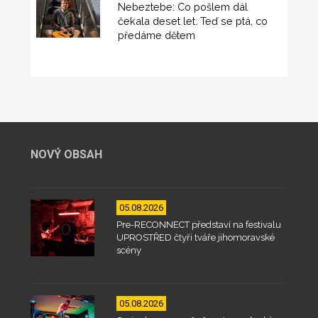
Nebeztebe: Co pošlem dál
čekala deset let. Teď se ptá, co
předáme dětem
NOVÝ OBSAH
05.08.2026
Pre-RECONNECT představí na festivalu
UPROSTŘED čtyři tváře jihomoravské
scény
05.08.2026