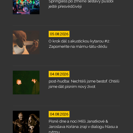
Springless po změně sestavy působí
ještě přesvědčivěji
05.08.2026
O krok dál s akustickou kytarou #2:
Zapomeňte na mámu-tátu-dědu
04.08.2026
post-hudba: Nechtěli jsme bestof. Chtěli
jsme dát písním nový život
04.08.2026
Písně dne a noci Milli Janatkové &
Jaroslava Kořána zrají v dialogu hlasu a
rytmu