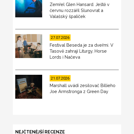
Zemřel Glen Hansard. Ještě v
červnu rozzářil Slunovrat a
Valašský špalíček
27.07.2026
Festival Beseda je za dveřmi. V
Tasově zahrají Liturgy, Horse
Lords i Načeva
21.07.2026
Marshall uvádí zesilovač Billieho
Joe Armstronga z Green Day
NEJČTENĚJŠÍ RECENZE