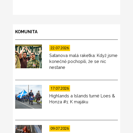
KOMUNITA
22.07.2026
Satanova malá raketka: Když jsme
konečně pochopili, že se nic
nestane
17.07.2026
Highlands a Islands turné Loes &
Honza #1: K majáku
09.07.2026