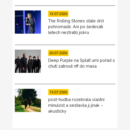
13.07.2026
The Rolling Stones stále drží
pohromadě. Ani po šedesáti
letech neztratili jiskru
20.07.2026
Deep Purple na Splat! umí pořád s
chutí zatnout riff do masa
15.07.2026
post-hudba rozebrala vlastní
minulost a sestavila ji jinak –
akusticky