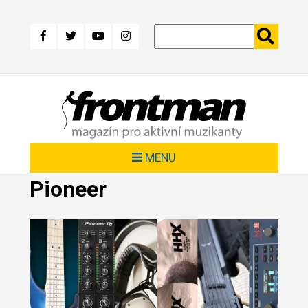
Přejít
k
hlavnímu
obsahu
MENU
Pioneer