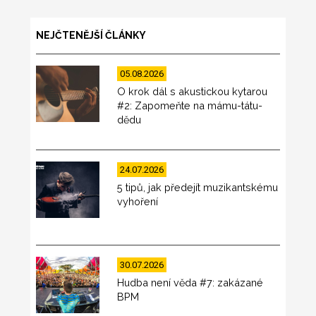
NEJČTENĚJŠÍ ČLÁNKY
05.08.2026
O krok dál s akustickou kytarou
#2: Zapomeňte na mámu-tátu-
dědu
24.07.2026
5 tipů, jak předejít muzikantskému
vyhoření
30.07.2026
Hudba není věda #7: zakázané
BPM