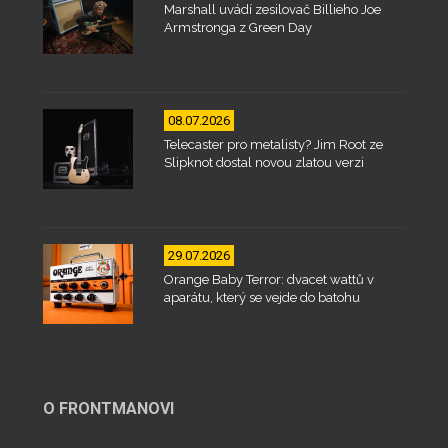
Marshall uvádí zesilovač Billieho Joe
Armstronga z Green Day
08.07.2026
Telecaster pro metalisty? Jim Root ze
Slipknot dostal novou zlatou verzi
29.07.2026
Orange Baby Terror: dvacet wattů v
aparátu, který se vejde do batohu
O FRONTMANOVI