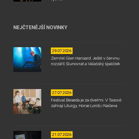
NEJČTENĚJŠÍ NOVINKY
29.07.2026
Zemřel Glen Hansard. Ještě v červnu
rozzářil Slunovrat a Valašský špalíček
27.07.2026
Festival Beseda je za dveřmi. V Tasově
zahrají Liturgy, Horse Lords i Načeva
21.07.2026