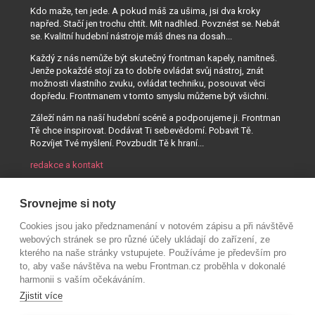
Kdo maže, ten jede. A pokud máš za ušima, jsi dva kroky
napřed. Stačí jen trochu chtít. Mít nadhled. Povznést se. Nebát
se. Kvalitní hudební nástroje máš dnes na dosah...
Každý z nás nemůže být skutečný frontman kapely, namítneš.
Jenže pokaždé stojí za to dobře ovládat svůj nástroj, znát
možnosti vlastního zvuku, ovládat techniku, posouvat věci
dopředu. Frontmanem v tomto smyslu můžeme být všichni.
Záleží nám na naší hudební scéně a podporujeme ji. Frontman
Tě chce inspirovat. Dodávat Ti sebevědomí. Pobavit Tě.
Rozvíjet Tvé myšlení. Povzbudit Tě k hraní...
redakce a kontakt
Srovnejme si noty
Cookies jsou jako předznamenání v notovém zápisu a při návštěvě
webových stránek se pro různé účely ukládají do zařízení, ze
kterého na naše stránky vstupujete. Používáme je především pro
to, aby vaše návštěva na webu Frontman.cz proběhla v dokonalé
harmonii s vaším očekáváním.
Zjistit více