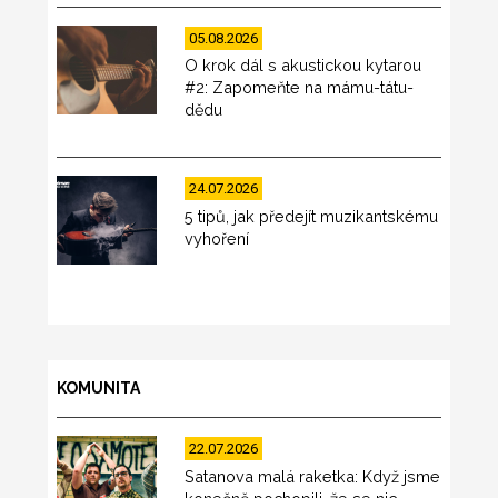
05.08.2026
O krok dál s akustickou kytarou
#2: Zapomeňte na mámu-tátu-
dědu
24.07.2026
5 tipů, jak předejít muzikantskému
vyhoření
KOMUNITA
22.07.2026
Satanova malá raketka: Když jsme