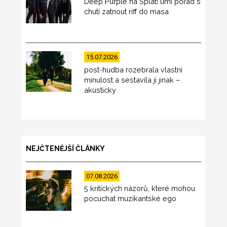
Deep Purple na Splat! umí pořád s
chutí zatnout riff do masa
15.07.2026
post-hudba rozebrala vlastní
minulost a sestavila ji jinak –
akusticky
NEJČTENĚJŠÍ ČLÁNKY
07.08.2026
5 kritických názorů, které mohou
pocuchat muzikantské ego