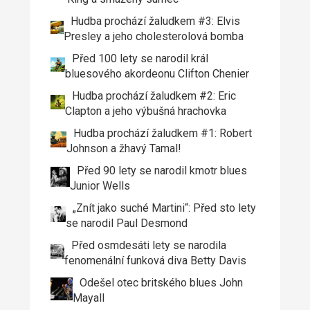
Hudba prochází žaludkem #3: Elvis
Presley a jeho cholesterolová bomba
Před 100 lety se narodil král
bluesového akordeonu Clifton Chenier
Hudba prochází žaludkem #2: Eric
Clapton a jeho výbušná hrachovka
Hudba prochází žaludkem #1: Robert
Johnson a žhavý Tamal!
Před 90 lety se narodil kmotr blues
Junior Wells
„Znít jako suché Martini“: Před sto lety
se narodil Paul Desmond
Před osmdesáti lety se narodila
fenomenální funková diva Betty Davis
Odešel otec britského blues John
Mayall