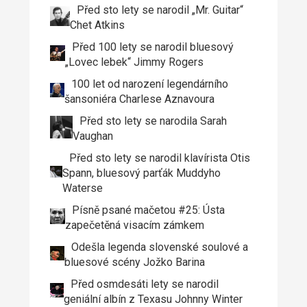
Před sto lety se narodil „Mr. Guitar“
Chet Atkins
Před 100 lety se narodil bluesový
„Lovec lebek“ Jimmy Rogers
100 let od narození legendárního
šansoniéra Charlese Aznavoura
Před sto lety se narodila Sarah
Vaughan
Před sto lety se narodil klavírista Otis
Spann, bluesový parťák Muddyho
Waterse
Písně psané mačetou #25: Ústa
zapečetěná visacím zámkem
Odešla legenda slovenské soulové a
bluesové scény Jožko Barina
Před osmdesáti lety se narodil
geniální albín z Texasu Johnny Winter