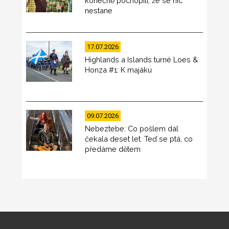
konečně pochopili, že se nic
nestane
17.07.2026
Highlands a Islands turné Loes &
Honza #1: K majáku
09.07.2026
Nebeztebe: Co pošlem dál
čekala deset let. Teď se ptá, co
předáme dětem