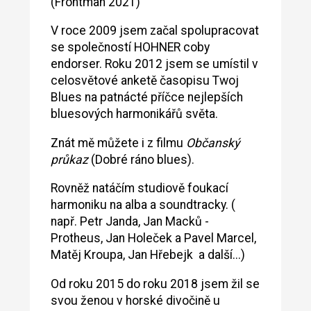
(Frontman 2021)
V roce 2009 jsem začal spolupracovat
se společností HOHNER coby
endorser. Roku 2012 jsem se umístil v
celosvětové anketě časopisu Twoj
Blues na patnácté příčce nejlepších
bluesových harmonikářů světa.
Znát mě můžete i z filmu
Občanský
průkaz
(Dobré ráno blues).
Rovněž natáčím studiově foukací
harmoniku na alba a soundtracky. (
např. Petr Janda, Jan Macků -
Protheus, Jan Holeček a Pavel Marcel,
Matěj Kroupa, Jan Hřebejk a další...)
Od roku 2015 do roku 2018 jsem žil se
svou ženou v horské divočině u