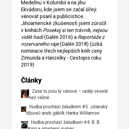
Medelínu v Kolumbii a na jihu
Ekvádoru, kde jsem se začal šířeji
věnovat psaní a publicistice.
Jihoamerické zkušenosti jsem zúročil
v knihách
Posekej si ten trávník, nejsou
vidět hadi
(Galén 2016) a
Reportáže z
rozervaného ráje
(Galén 2018) (úzká
nominace třech nejlepších knih ceny
Zimunda a Hanzelky - Cestopis roku
2019)
Články
Zase tu jsou ty vánoce – raději veselé
než vážné
Hudba prochází žaludkem #5: Jižanský
džuveč aneb gáblík Hanka Williamse
Hudba prochází žaludkem #4: B. B.
King a smažený sumec