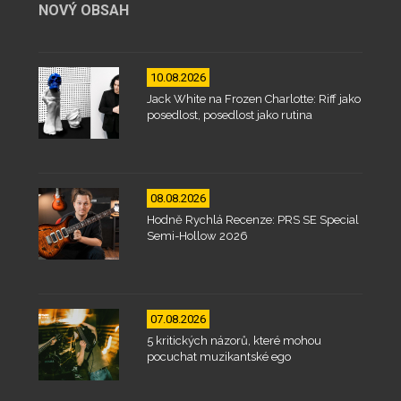
NOVÝ OBSAH
10.08.2026
Jack White na Frozen Charlotte: Riff jako
posedlost, posedlost jako rutina
08.08.2026
Hodně Rychlá Recenze: PRS SE Special
Semi-Hollow 2026
07.08.2026
5 kritických názorů, které mohou
pocuchat muzikantské ego