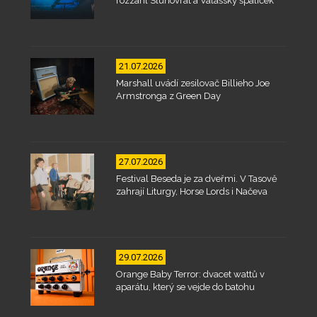
rozzářil Slunovrat a Valašský špalíček
21.07.2026
Marshall uvádí zesilovač Billieho Joe
Armstronga z Green Day
27.07.2026
Festival Beseda je za dveřmi. V Tasově
zahrají Liturgy, Horse Lords i Načeva
29.07.2026
Orange Baby Terror: dvacet wattů v
aparátu, který se vejde do batohu