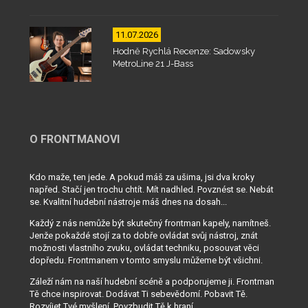
11.07.2026
Hodně Rychlá Recenze: Sadowsky
MetroLine 21 J-Bass
O FRONTMANOVI
Kdo maže, ten jede. A pokud máš za ušima, jsi dva kroky
napřed. Stačí jen trochu chtít. Mít nadhled. Povznést se. Nebát
se. Kvalitní hudební nástroje máš dnes na dosah...
Každý z nás nemůže být skutečný frontman kapely, namítneš.
Jenže pokaždé stojí za to dobře ovládat svůj nástroj, znát
možnosti vlastního zvuku, ovládat techniku, posouvat věci
dopředu. Frontmanem v tomto smyslu můžeme být všichni.
Záleží nám na naší hudební scéně a podporujeme ji. Frontman
Tě chce inspirovat. Dodávat Ti sebevědomí. Pobavit Tě.
Rozvíjet Tvé myšlení. Povzbudit Tě k hraní...