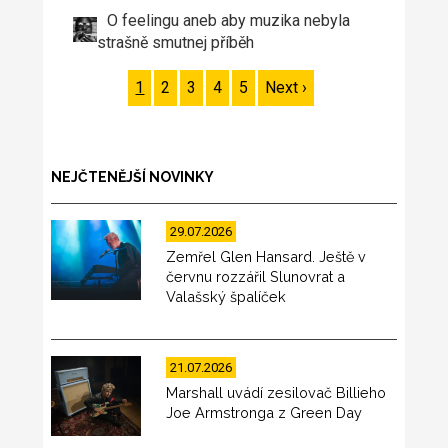
O feelingu aneb aby muzika nebyla
strašně smutnej příběh
Page
1
Page
2
Page
3
Page
4
Page
5
Následující
Next ›
Pagination
stránka
NEJČTENĚJŠÍ NOVINKY
29.07.2026
Zemřel Glen Hansard. Ještě v
červnu rozzářil Slunovrat a
Valašský špalíček
21.07.2026
Marshall uvádí zesilovač Billieho
Joe Armstronga z Green Day