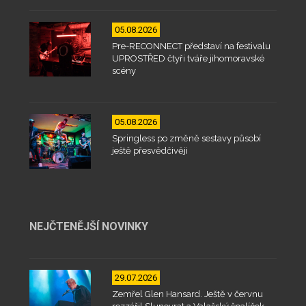
05.08.2026
Pre-RECONNECT představí na festivalu
UPROSTŘED čtyři tváře jihomoravské
scény
05.08.2026
Springless po změně sestavy působí
ještě přesvědčivěji
NEJČTENĚJŠÍ NOVINKY
29.07.2026
Zemřel Glen Hansard. Ještě v červnu