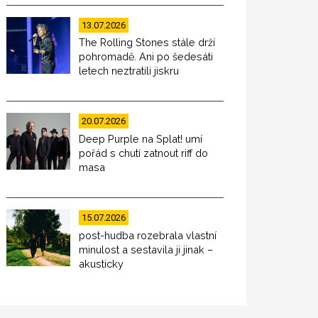
13.07.2026
The Rolling Stones stále drží
pohromadě. Ani po šedesáti
letech neztratili jiskru
20.07.2026
Deep Purple na Splat! umí
pořád s chutí zatnout riff do
masa
15.07.2026
post-hudba rozebrala vlastní
minulost a sestavila ji jinak –
akusticky