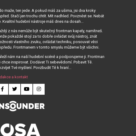
o maže, ten jede. A pokud máš za ušima, jsi dva kroky
před. Stačí jen trochu chtít. Mít nadhled. Povznést se. Nebát
. Kvalitní hudební nástroje máš dnes na dosah...
ždý z nás nemůže být skutečný frontman kapely, namítneš.
nže pokaždé stojí za to dobře ovládat svůj nástroj, znát
žnosti vlastního zvuku, ovládat techniku, posouvat věci
opředu. Frontmanem v tomto smyslu můžeme být všichni.
leží nám na naší hudební scéně a podporujeme ji. Frontman
 chce inspirovat. Dodávat Ti sebevědomí. Pobavit Tě.
zvíjet Tvé myšlení. Povzbudit Tě k hraní...
dakce a kontakt