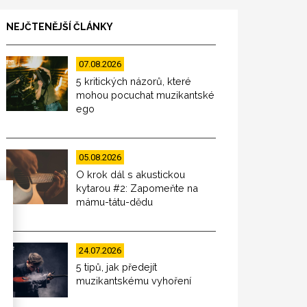
NEJČTENĚJŠÍ ČLÁNKY
07.08.2026
5 kritických názorů, které
mohou pocuchat muzikantské
ego
05.08.2026
O krok dál s akustickou
kytarou #2: Zapomeňte na
mámu-tátu-dědu
24.07.2026
5 tipů, jak předejít
muzikantskému vyhoření