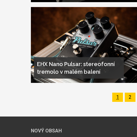
EHX Nano Pulsar: stereofonní
tremolo v malém balení
Page
1
Pa
2
Pagination
NOVÝ OBSAH