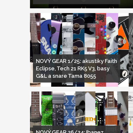
NOVÝ GEAR 1/25: akustiky Faith
Eclipse, Tech 21 RK5 V3, basy
G&L a snare Tama 8055
NOVÝ GEAR 26/24: Ibanez