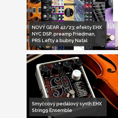
NOVÝ GEAR 42/23: efekty EHX
NYC DSP, preamp Friedman,
PRS Lefty a bubny Natal
Smyčcový pedálový synth EHX
String9 Ensemble