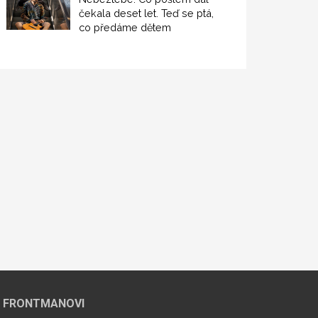
čekala deset let. Teď se ptá,
co předáme dětem
 FRONTMANOVI