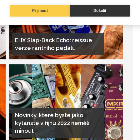
Přijmout
Doladit
EHX Slap-Back Echo: reissue
verze raritního pedálu
Novinky, které byste jako
kytaristé v říjnu 2022 neměli
minout