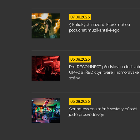
07.08.2026
5 kritických názorů, které mohou
pocuchat muzikantské ego
05.08.2026
Pre-RECONNECT představí na festival
UPROSTŘED čtyři tváře jihomoravské
scény
05.08.2026
Springless po změně sestavy působí
ještě přesvědčivěji