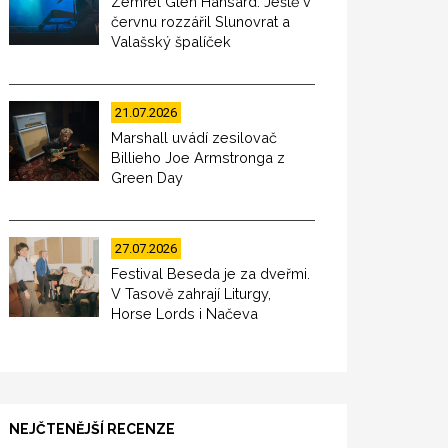
Zemřel Glen Hansard. Ještě v
červnu rozzářil Slunovrat a
Valašský špalíček
21.07.2026
Marshall uvádí zesilovač
Billieho Joe Armstronga z
Green Day
27.07.2026
Festival Beseda je za dveřmi.
V Tasově zahrají Liturgy,
Horse Lords i Načeva
NEJČTENĚJŠÍ RECENZE