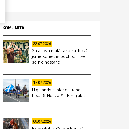
KOMUNITA
22.07.2026
Satanova malá raketka: Když
jsme konečně pochopili, že
se nic nestane
17.07.2026
Highlands a Islands turné
Loes & Honza #1: K majáku
09.07.2026
Nebeztebe: Co pošlem dál