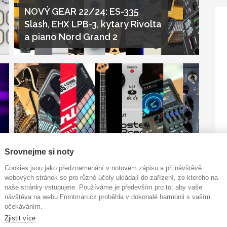
NOVÝ GEAR 22/24: ES-335
Slash, EHX LPB-3, kytary Rivolta
a piano Nord Grand 2
NOVÝ GEAR 45/23: basa
Srovnejme si noty
DarkRay, Boss BP-1W, limitky
Cookies jsou jako předznamenání v notovém zápisu a při návštěvě
Gretsch a Zoom R4
webových stránek se pro různé účely ukládají do zařízení, ze kterého na
naše stránky vstupujete. Používáme je především pro to, aby vaše
návštěva na webu Frontman.cz proběhla v dokonalé harmonii s vaším
očekáváním.
Zjistit více