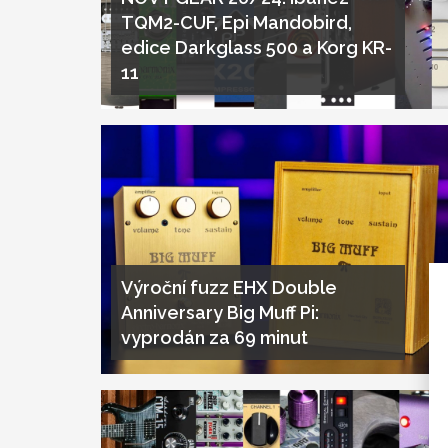
TQM2-CUF, Epi Mandobird,
edice Darkglass 500 a Korg KR-
11
Výroční fuzz EHX Double
Anniversary Big Muff Pi:
vyprodán za 69 minut