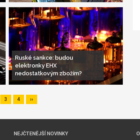
Ruské sankce: budou
elektronky EHX
nedostatkovým zbožím?
ge
Page
3
Page
4
Následující
››
stránka
NEJČTENĚJŠÍ NOVINKY
O