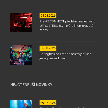
05.08.2026
Pre-RECONNECT představí na festivalu
UPROSTŘED čtyři tváře jihomoravské
scény
05.08.2026
Springless po změně sestavy působí
ještě přesvědčivěji
NEJČTENĚJŠÍ NOVINKY
29.07.2026