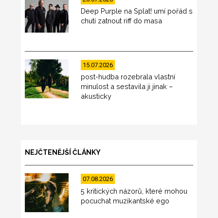
Deep Purple na Splat! umí pořád s
chutí zatnout riff do masa
15.07.2026
post-hudba rozebrala vlastní
minulost a sestavila ji jinak –
akusticky
NEJČTENĚJŠÍ ČLÁNKY
07.08.2026
5 kritických názorů, které mohou
pocuchat muzikantské ego