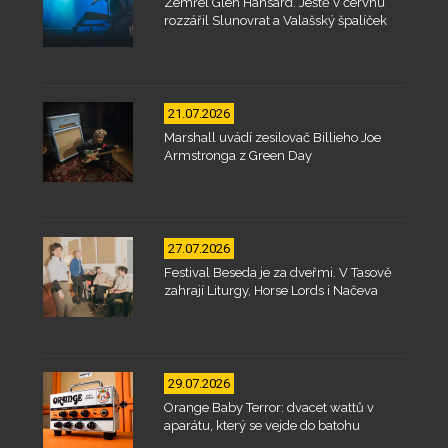
Zemřel Glen Hansard. Ještě v červnu
rozzářil Slunovrat a Valašský špalíček
21.07.2026
Marshall uvádí zesilovač Billieho Joe
Armstronga z Green Day
27.07.2026
Festival Beseda je za dveřmi. V Tasově
zahrají Liturgy, Horse Lords i Načeva
29.07.2026
Orange Baby Terror: dvacet wattů v
aparátu, který se vejde do batohu