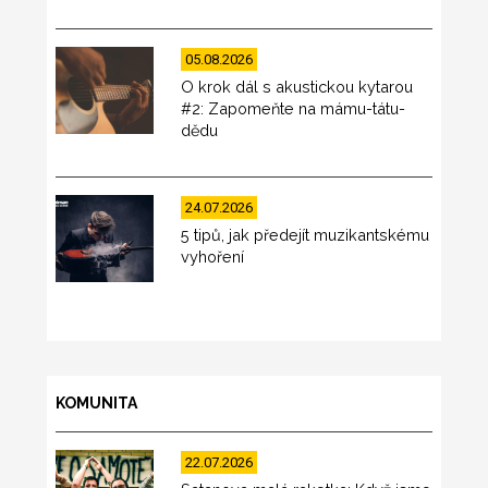
05.08.2026
O krok dál s akustickou kytarou
#2: Zapomeňte na mámu-tátu-
dědu
24.07.2026
5 tipů, jak předejít muzikantskému
vyhoření
KOMUNITA
22.07.2026