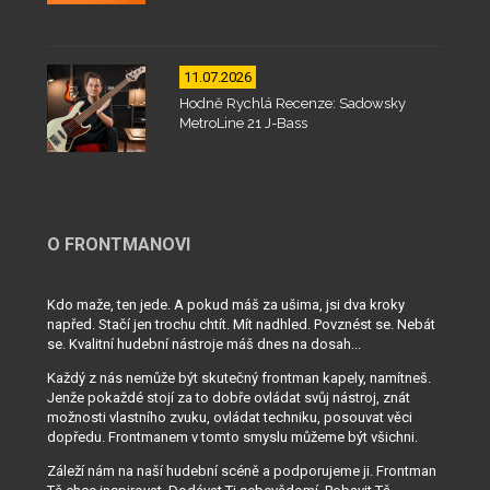
11.07.2026
Hodně Rychlá Recenze: Sadowsky
MetroLine 21 J-Bass
O FRONTMANOVI
Kdo maže, ten jede. A pokud máš za ušima, jsi dva kroky
napřed. Stačí jen trochu chtít. Mít nadhled. Povznést se. Nebát
se. Kvalitní hudební nástroje máš dnes na dosah...
Každý z nás nemůže být skutečný frontman kapely, namítneš.
Jenže pokaždé stojí za to dobře ovládat svůj nástroj, znát
možnosti vlastního zvuku, ovládat techniku, posouvat věci
dopředu. Frontmanem v tomto smyslu můžeme být všichni.
Záleží nám na naší hudební scéně a podporujeme ji. Frontman