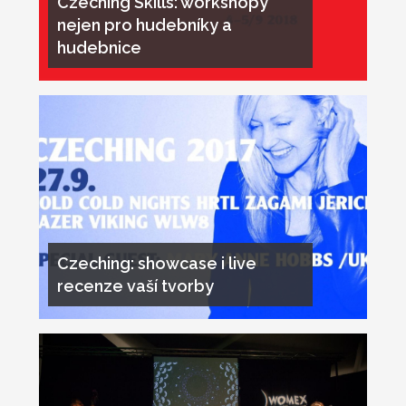
Czeching Skills: workshopy
nejen pro hudebníky a
hudebnice
Czeching: showcase i live
recenze vaší tvorby