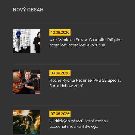
NOVÝ OBSAH
10.08.2026
Jack White na Frozen Charlotte: Riff jako
posedlost, posedlost jako rutina
08.08.2026
Hodně Rychlá Recenze: PRS SE Special
Semi-Hollow 2026
07.08.2026
5 kritických názorů, které mohou
pocuchat muzikantské ego