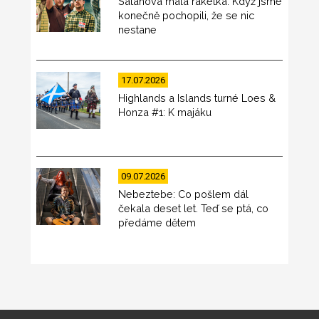
Satanova malá raketka: Když jsme
konečně pochopili, že se nic
nestane
17.07.2026
Highlands a Islands turné Loes &
Honza #1: K majáku
09.07.2026
Nebeztebe: Co pošlem dál
čekala deset let. Teď se ptá, co
předáme dětem