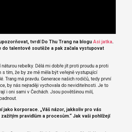
eupozorňovat, tvrdí Do Thu Trang na blogu
Asi jatka
.
e do talentové soutěže a pak začala vystupovat
náturou rebelky. Dělá mi dobře jít proti proudu a proti
s tím, že by ze mě měla být veřejně vystupující
. Trang má pravdu. Generace našich rodičů, tedy první
, by nás nejraději vychovala do neviditelnosti. Je to
jí i oni sami v Čechách. Jsou povětšinou milí,
apadnout.
ní jako korporace. „Váš názor, jakkoliv pro vás
zažitým pravidlům a procesům.“ Jak vaši pohlížejí