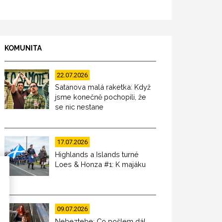
KOMUNITA
22.07.2026
Satanova malá raketka: Když
jsme konečně pochopili, že
se nic nestane
17.07.2026
Highlands a Islands turné
Loes & Honza #1: K majáku
09.07.2026
Nebeztebe: Co pošlem dál