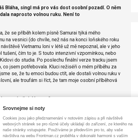
máš Bláha, singl má pro vás dost osobní pozadí. O něm
dala naprosto volnou ruku. Není to
a, že se příběh kolem písně Samurai týká mého
mu na vesnici (do chvíle, než nás na konci loňského roku
 návštěvě Vietnamu loni v létě už mě nepoznal, ale v jeho
ěl tušení, čím to je. S touto intenzivní vzpomínkou, nebo
Kidovi do studia. Po poslechu finální verze tracku jsem
o, co jsem potřebovala. Kluci režiséři o mém příběhu za
jsme se, že tu emoci budou ctít, ale dostali volnou ruku v
lovní, ale troufám si říct, že tam moje osobní příběhová
chnete útržek V-popu?
Srovnejme si noty
moje hudba. A že vůbec neznám současný Vietnam. Začala
 a hodnoty, které utvářely myšlení mých rodičů, abychom
Cookies jsou jako předznamenání v notovém zápisu a při návštěvě
etnam nestíhám. Míjí mě. Vůbec třeba nevím, jaký je
webových stránek se pro různé účely ukládají do zařízení, ze kterého na
naše stránky vstupujete. Používáme je především pro to, aby vaše
návštěva na webu Frontman.cz proběhla v dokonalé harmonii s vaším