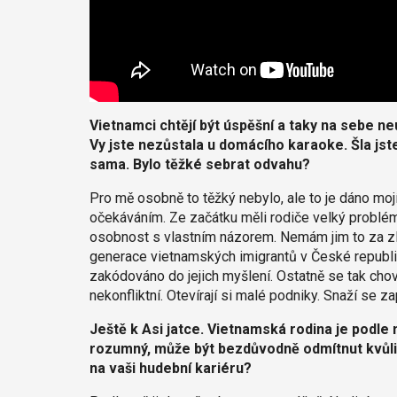
Vietnamci chtějí být úspěšní a taky na sebe n
Vy jste nezůstala u domácího karaoke. Šla jst
sama. Bylo těžké sebrat odvahu?
Pro mě osobně to těžký nebylo, ale to je dáno mojí 
očekáváním. Ze začátku měli rodiče velký problém 
osobnost s vlastním názorem. Nemám jim to za zlé
generace vietnamských imigrantů v České republice
zakódováno do jejich myšlení. Ostatně se tak chova
nekonfliktní. Otevírají si malé podniky. Snaží se z
Ještě k Asi jatce. Vietnamská rodina je podle 
rozumný, může být bezdůvodně odmítnut kvůli 
na vaši hudební kariéru?