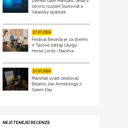
Zemřel Glen Hansard. Ještě v
červnu rozzářil Slunovrat a
Valašský špalíček
27.07.2026
Festival Beseda je za dveřmi.
V Tasově zahrají Liturgy,
Horse Lords i Načeva
21.07.2026
Marshall uvádí zesilovač
Billieho Joe Armstronga z
Green Day
NEJČTENĚJŠÍ RECENZE