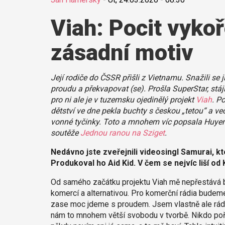
Viah: Pocit vykoř
zásadní motiv
Její rodiče do ČSSR přišli z Vietnamu. Snažili se j
proudu a překvapovat (se). Prošla SuperStar, stá
pro ni ale je v tuzemsku ojedinělý projekt
Viah
. P
dětství ve dne pekla buchty s českou „tetou“ a več
vonné tyčinky. Toto a mnohem víc popsala Huyen V
soutěže
Jednou ranou na Sziget
.
Nedávno jste zveřejnili videosingl Samurai, kt
Produkoval ho Aid Kid. V čem se nejvíc liší o
Od samého začátku projektu Viah mě nepřestává ba
komercí a alternativou. Pro komerční rádia budem
zase moc jdeme s proudem. Jsem vlastně ale ráda 
nám to mnohem větší svobodu v tvorbě. Nikdo pořá