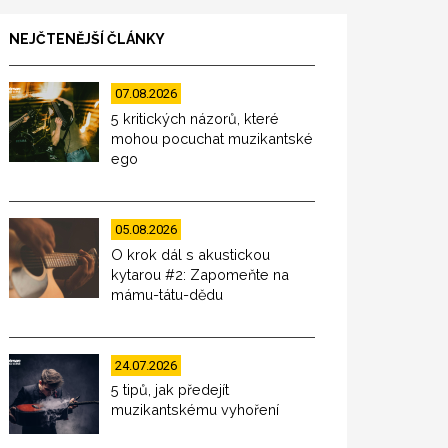
NEJČTENĚJŠÍ ČLÁNKY
07.08.2026
5 kritických názorů, které
mohou pocuchat muzikantské
ego
05.08.2026
O krok dál s akustickou
kytarou #2: Zapomeňte na
mámu-tátu-dědu
24.07.2026
5 tipů, jak předejít
muzikantskému vyhoření