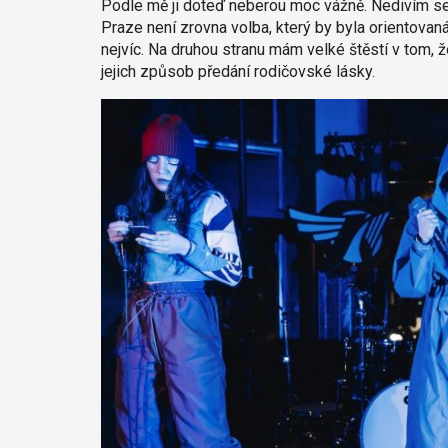
Podle mě ji doteď neberou moc vážně. Nedivím se j
Praze není zrovna volba, který by byla orientovaná 
nejvíc. Na druhou stranu mám velké štěstí v tom, ž
jejich způsob předání rodičovské lásky.