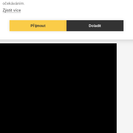
očekáváním.
řeny, o které jsem slyšel. Víte ještě o nějaké?
Zjistit více
 Vím o pár DJích a hudebnících z techno sféry, kteří se
 do ní čerstvý vítr. Pak vím o rapperovi jménem Anki
Přijmout
Doladit
 mám silnou základnu Vietnamců, kteří mě v tvorbě
zpěvačce Griff z Velké Británie.