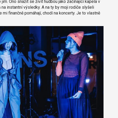
im. Ono snažit se živit hudbou jako začínající kapela v
na instantní výsledky. A na ty by moji rodiče slyšeli
e mi finančně pomáhají, chodí na koncerty. Je to vlastně