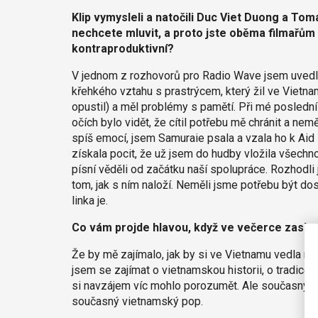
Klip vymysleli a natočili Duc Viet Duong a To
nechcete mluvit, a proto jste oběma filmařům 
kontraproduktivní?
V jednom z rozhovorů pro Radio Wave jsem uvedl
křehkého vztahu s prastrýcem, který žil ve Vietna
opustil) a měl problémy s pamětí. Při mé poslední
očích bylo vidět, že cítil potřebu mě chránit a nem
spíš emocí, jsem Samuraie psala a vzala ho k Aid 
získala pocit, že už jsem do hudby vložila všechn
písní věděli od začátku naší spolupráce. Rozhodli 
tom, jak s ním naloží. Neměli jsme potřebu být dos
linka je.
Co vám projde hlavou, když ve večerce zasle
Že by mě zajímalo, jak by si ve Vietnamu vedla 
jsem se zajímat o vietnamskou historii, o tradice
si navzájem víc mohlo porozumět. Ale současný Vi
současný vietnamský pop.