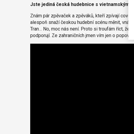
Jste jediná česká hudebnice s vietnamskými ko
Znám pár zpěvaček a zpěváků, kteří zpívají covery.
alespoň snaží českou hudební scénu měnit, vnášet
Tran… No, moc nás není. Proto si troufám říct, že
podporují. Ze zahraničních jmen vím jen o popové 