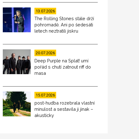
13.07.2026
The Rolling Stones stále drží
pohromadě. Ani po šedesáti
letech neztratili jiskru
20.07.2026
Deep Purple na Splat! umí
pořád s chutí zatnout riff do
masa
15.07.2026
post-hudba rozebrala vlastní
minulost a sestavila ji jinak –
akusticky