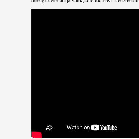
někdy nevím ani já sama, a to mě baví. Tahle intuit