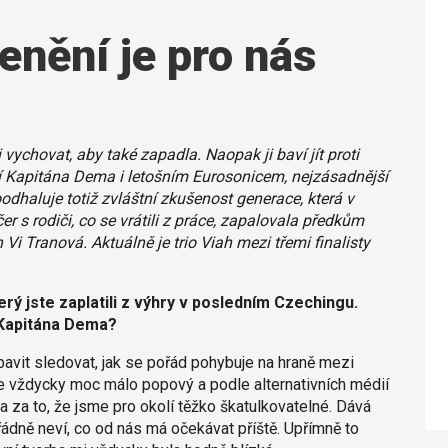
enění je pro nás
i vychovat, aby také zapadla. Naopak ji baví jít proti
jí Kapitána Dema i letošním Eurosonicem, nejzásadnější
oodhaluje totiž zvláštní zkušenost generace, která v
er s rodiči, co se vrátili z práce, zapalovala předkům
i Tranová. Aktuálně je trio Viah mezi třemi finalisty
erý jste zaplatili z výhry v posledním Czechingu.
d Kapitána Dema?
vit sledovat, jak se pořád pohybuje na hraně mezi
e vždycky moc málo popový a podle alternativních médií
za to, že jsme pro okolí těžko škatulkovatelné. Dává
dně neví, co od nás má očekávat příště. Upřímně to