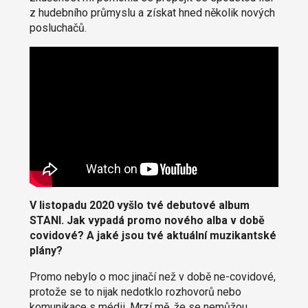
z hudebního průmyslu a získat hned několik nových
posluchačů.
V listopadu 2020 vyšlo tvé debutové album
STANI. Jak vypadá promo nového alba v době
covidové? A jaké jsou tvé aktuální muzikantské
plány?
Promo nebylo o moc jinačí než v době ne-covidové,
protože se to nijak nedotklo rozhovorů nebo
komunikace s médii. Mrzí mě, že se nemůžou