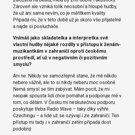
Zároveň ale vzniká tolik neosobní a hloupé hudby,
že už ani sama nevím, co je měřítkem kvality.
Připadá mi, že v této době už je skoro vše přijatelné
a najde si posluchače.
Vnímáš jako skladatelka a interpretka své
vlastní hudby nějaké rozdíly v přístupu k ženám-
muzikantkám v zahraničí oproti českému
prostředí, ať už v negativním či pozitivním
smyslu?
Ani ne. Někdy se samozřejmě stane, že mě někdo
nebere vážně, ale to si nikdy neberu moc osobně.
Nemá smysl se tím zabývat. Mám pocit, že mi
naopak spousta lidí chce pomáhat a podporuje mě v
tom, co dělám. V Česku mi neskutečnou podporu
poskytuje třeba Radio Wave – taky díky výhře
Czechingu – a lidé už se ozývají i ze zahraničí. Ten
přístup mi tady i v zahraničí zatím připadá dost
podobný.