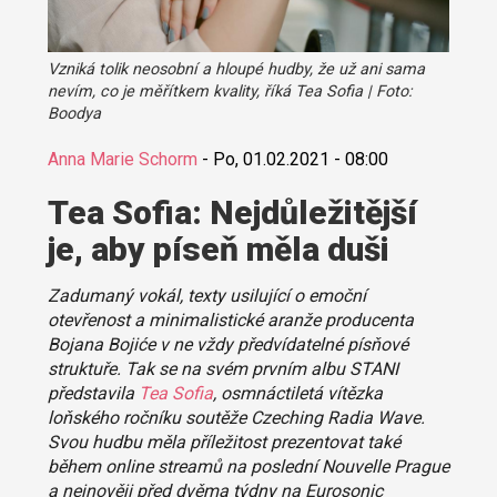
Vzniká tolik neosobní a hloupé hudby, že už ani sama
nevím, co je měřítkem kvality, říká Tea Sofia | Foto:
Boodya
Anna Marie Schorm
-
Po, 01.02.2021 - 08:00
Tea Sofia: Nejdůležitější
je, aby píseň měla duši
Zadumaný vokál, texty usilující o emoční
otevřenost a minimalistické aranže producenta
Bojana Bojiće v ne vždy předvídatelné písňové
struktuře. Tak se na svém prvním albu STANI
představila
Tea Sofia
, osmnáctiletá vítězka
loňského ročníku soutěže Czeching Radia Wave.
Svou hudbu měla příležitost prezentovat také
během online streamů na poslední Nouvelle Prague
a nejnověji před dvěma týdny na Eurosonic