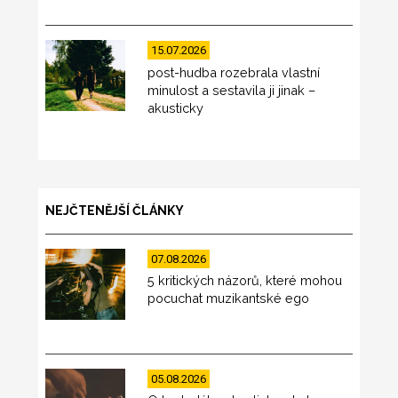
15.07.2026
post-hudba rozebrala vlastní
minulost a sestavila ji jinak –
akusticky
NEJČTENĚJŠÍ ČLÁNKY
07.08.2026
5 kritických názorů, které mohou
pocuchat muzikantské ego
05.08.2026