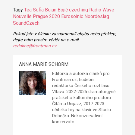
Tagy
Tea Sofia
Bojan Bojić
czeching
Radio Wave
Nouvelle Prague 2020
Eurosoinic Noordeslag
SoundCzech
Pokud jste v článku zaznamenali chybu nebo překlep,
dejte nám prosím vědět na e-mail
redakce@frontman.cz
.
ANNA MARIE SCHORM
Editorka a autorka článků pro
Frontman.cz, hudební
redaktorka Českého rozhlasu
Vltava. 2022-2025 dramaturgyně
pražského kulturního prostoru
Čítárna Unijazz
, 2017-2023
učitelka hry na klavír ve Studiu
Dobeška. Nekonzervativní
konzervato…