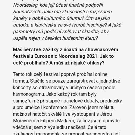
Noordeslag, kde její účast finačně podpořil
SoundCzech. Jaké má zkušenosti s rozjezdem
kariéry v době kulturního útlumu? Čím se jako
autorka a klavíristka ve své tvorbě inspiruje? A jaké
parametry má podle ní splňovat skladba, aby
uspěla nejen v českém hudebním éteru?
Máš čerstvé zážitky z účasti na showcasovém
festivalu Eurosonic Noordeslag 2021. Jak to
celé probíhalo? A máš už nějaké ohlasy?
Tento rok celý festival poprvé probíhal online
formou. Stačilo se pouze zaregistrovat a jednotlivé
koncerty se streamovaly v určitých časech podle
harmonogramu. Jako každý rok tam byly
samozřejmě přístupné i panelové debaty, přednášky
a pro umělce i konference. Zároveň jsem měla tu
možnost natočit skvělé live vystoupení s Járou
Moravcem a Filipem Markem, za což jsem opravdu
vděčná a jsem z výsledku nadšená. Celá tato
zkušenost mi pomohla se propojit se spoustou lidí