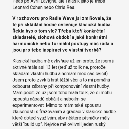
Peas po Avril Lavigne, ale i klasik jako je třeba
Leonard Cohen nebo Chris Rea.
V rozhovoru pro Radie Wave jsi zmiňovala, že
tě při skládání hodně ovlivňuje klasická hudba.
Řekla bys o tom víc? Třeba kteří konkrétní
skladatelé, slohová období a jaké konkrétní
harmonické nebo formální postupy máš ráda a
jsou pro tebe inspirací ve vlastní tvorbě?
Klasická hudba mě ovlivňuje už jen proto, že jsem ji
aktivně hrála asi 13 let (teď už tolik ne, protože
skládám vlastní hudbu a nemám moc čas cvičit).
Jsem proto zvyklá hrát těžší věci a to mi pomáhá
odbourat zábrany při komponování vlastní hudby.
Mám pocit, že už jsem toho hrála tolik, že si mohu
spoustu nápadů obhájit a nebojím se
experimentovat. Mimo to mám také spoustu
zkušeností s frázováním a gradací v klasické hudbě,
které doteď využívám, aby některé písničky měly
větší “build up”. Nejvíce mě ovlivnil jeden ruský