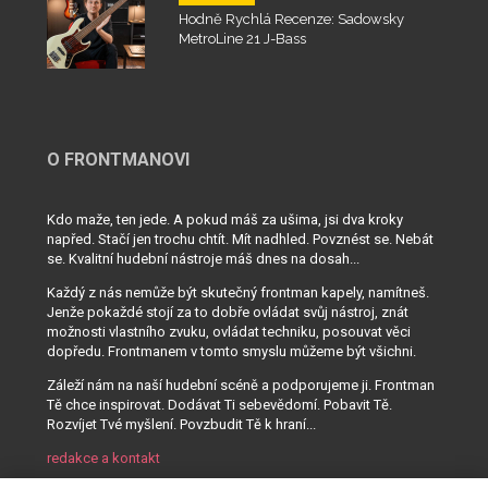
Hodně Rychlá Recenze: Sadowsky
MetroLine 21 J-Bass
O FRONTMANOVI
Kdo maže, ten jede. A pokud máš za ušima, jsi dva kroky
napřed. Stačí jen trochu chtít. Mít nadhled. Povznést se. Nebát
se. Kvalitní hudební nástroje máš dnes na dosah...
Každý z nás nemůže být skutečný frontman kapely, namítneš.
Jenže pokaždé stojí za to dobře ovládat svůj nástroj, znát
možnosti vlastního zvuku, ovládat techniku, posouvat věci
dopředu. Frontmanem v tomto smyslu můžeme být všichni.
Záleží nám na naší hudební scéně a podporujeme ji. Frontman
Tě chce inspirovat. Dodávat Ti sebevědomí. Pobavit Tě.
Rozvíjet Tvé myšlení. Povzbudit Tě k hraní...
redakce a kontakt