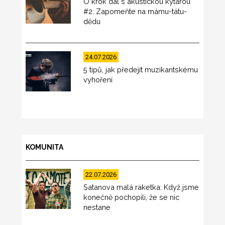
O krok dál s akustickou kytarou
#2: Zapomeňte na mámu-tátu-
dědu
24.07.2026
5 tipů, jak předejít muzikantskému
vyhoření
KOMUNITA
22.07.2026
Satanova malá raketka: Když jsme
konečně pochopili, že se nic
nestane