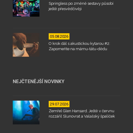
Springless po změně sestavy působí
ještě přesvědčivěji
05.08.2026
O krok dál s akustickou kytarou #2:
Zapomeňte na mámu-tátu-dědu
NEJČTENĚJŠÍ NOVINKY
29.07.2026
Zemřel Glen Hansard. Ještě v červnu
rozzářil Slunovrat a Valašský špalíček