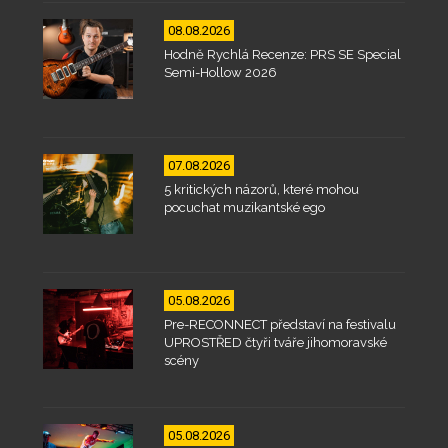
08.08.2026
Hodně Rychlá Recenze: PRS SE Special
Semi-Hollow 2026
07.08.2026
5 kritických názorů, které mohou
pocuchat muzikantské ego
05.08.2026
Pre-RECONNECT představí na festivalu
UPROSTŘED čtyři tváře jihomoravské
scény
05.08.2026