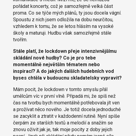
pořádat koncerty, což je samozřejmě velká část
proma. Co se týče mých plánů, ty jsou docela vágní.
Spoustu z nich jsem odložila na dobu neurčitou,
vzhledem k tomu, že se letos hlásím na vysoké
školy a maturuji. Hudbu však samozřejmě stále
tvořím.
Stále platí, že lockdown přeje intenzivnějšímu
skládání nové hudby? Co je pro tebe
momentálně největším tématem nebo
inspirací? A do jakých dalších hudebních vod
byses chtěla v budoucnu skladatelsky vypravit?
Mám pocit, že lockdown v tomto smyslu přál
umělcům víc v první vlně. Připadá mi, že spíš než
čas na tvorbu bych momentálně potřebovala jít ven
a prožívat něco nového. Je totiž docela jednoduché
se zacyklit a ztratit v každodenní rutině. Nyní spíše
čerpám ze starších textů a melodií a snažím se
znovu oživit jak je, tak moje pocity z doby jejich