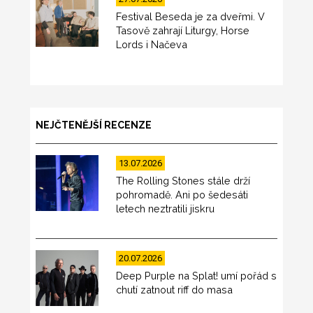
Festival Beseda je za dveřmi. V
Tasově zahrají Liturgy, Horse
Lords i Načeva
NEJČTENĚJŠÍ RECENZE
13.07.2026
The Rolling Stones stále drží
pohromadě. Ani po šedesáti
letech neztratili jiskru
20.07.2026
Deep Purple na Splat! umí pořád s
chutí zatnout riff do masa