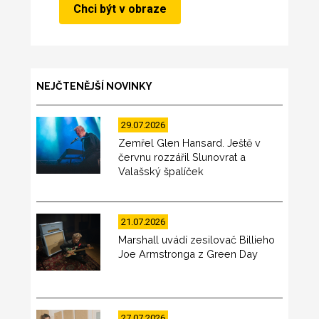
NEJČTENĚJŠÍ NOVINKY
29.07.2026
Zemřel Glen Hansard. Ještě v
červnu rozzářil Slunovrat a
Valašský špalíček
21.07.2026
Marshall uvádí zesilovač Billieho
Joe Armstronga z Green Day
27.07.2026