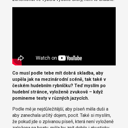
Co musí podle tebe mít dobrá skladba, aby
uspěla jak na mezinárodní scéně, tak také v
českém hudebním rybníčku? Teď myslím po
hudební stránce, vyloženě zvukově – když
pomineme texty v různých jazycích.
Podle mě je nejdůležitější, aby píseň měla duši a
aby zanechala určitý dojem, pocit. Také si myslím,
že pokud jde o zpívanou píseň, která není vyloženě
založena na beatu, měla by znít dobře i akusticky.