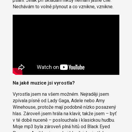
psaní. Jinak při skládání nikdy nemám jasné cíle.
Nechávám to volně plynout a co vznikne, vznikne.
Na jaké muzice jsi vyrostla?
Vyrostla jsem na všem možném. Nejraději jsem
zpívala písně od Lady Gaga, Adele nebo Amy
Winehouse, protože mají podobně nízko posazený
hlas. Zároveň jsem hrála na klavír, takže jsem – byť
v té době nuceně – poslouchala i klasickou hudbu.
Moje mp3 byla zároveň plná hitů od Black Eyed