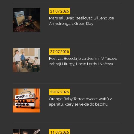
21.07.2026
Marshall uvádí zesilovač Billieho Joe
Armstronga z Green Day
27.07.2026
Festival Beseda je za dveřmi. V Tasově
zahrají Liturgy, Horse Lords i Načeva
29.07.2026
Orange Baby Terror: dvacet wattů v
aparátu, který se vejde do batohu
11.07.2026