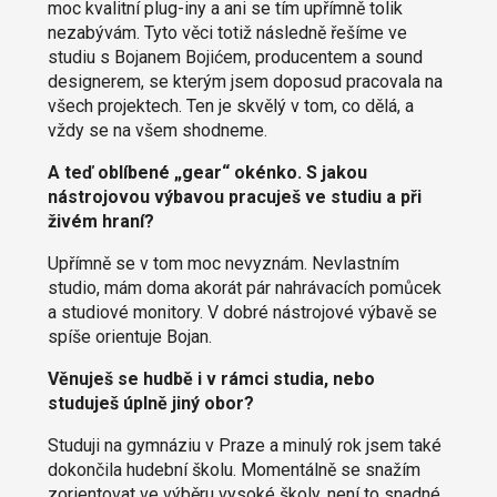
moc kvalitní plug-iny a ani se tím upřímně tolik
nezabývám. Tyto věci totiž následně řešíme ve
studiu s Bojanem Bojićem, producentem a sound
designerem, se kterým jsem doposud pracovala na
všech projektech. Ten je skvělý v tom, co dělá, a
vždy se na všem shodneme.
A teď oblíbené „gear“ okénko. S jakou
nástrojovou výbavou pracuješ ve studiu a při
živém hraní?
Upřímně se v tom moc nevyznám. Nevlastním
studio, mám doma akorát pár nahrávacích pomůcek
a studiové monitory. V dobré nástrojové výbavě se
spíše orientuje Bojan.
Věnuješ se hudbě i v rámci studia, nebo
studuješ úplně jiný obor?
Studuji na gymnáziu v Praze a minulý rok jsem také
dokončila hudební školu. Momentálně se snažím
zorientovat ve výběru vysoké školy, není to snadné.