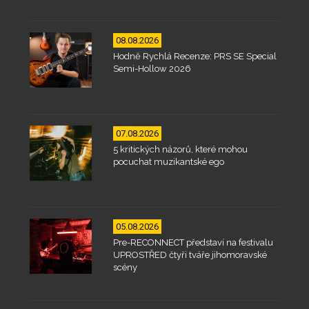
08.08.2026
Hodně Rychlá Recenze: PRS SE Special
Semi-Hollow 2026
07.08.2026
5 kritických názorů, které mohou
pocuchat muzikantské ego
05.08.2026
Pre-RECONNECT představí na festivalu
UPROSTŘED čtyři tváře jihomoravské
scény