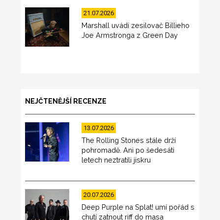
21.07.2026
Marshall uvádí zesilovač Billieho
Joe Armstronga z Green Day
NEJČTENĚJŠÍ RECENZE
13.07.2026
The Rolling Stones stále drží
pohromadě. Ani po šedesáti
letech neztratili jiskru
20.07.2026
Deep Purple na Splat! umí pořád s
chutí zatnout riff do masa