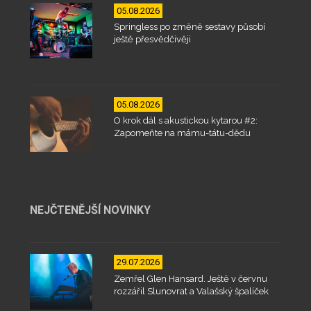
05.08.2026
Springless po změně sestavy působí
ještě přesvědčivěji
05.08.2026
O krok dál s akustickou kytarou #2:
Zapomeňte na mámu-tátu-dědu
NEJČTENĚJŠÍ NOVINKY
29.07.2026
Zemřel Glen Hansard. Ještě v červnu
rozzářil Slunovrat a Valašský špalíček