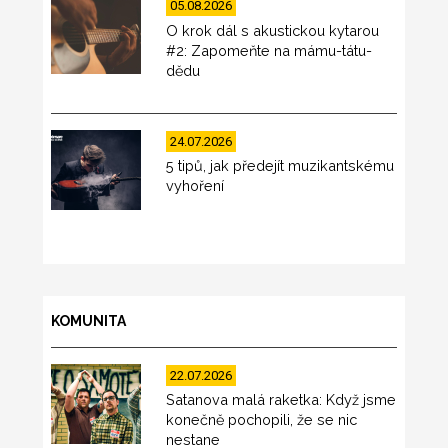
05.08.2026
O krok dál s akustickou kytarou
#2: Zapomeňte na mámu-tátu-
dědu
24.07.2026
5 tipů, jak předejít muzikantskému
vyhoření
KOMUNITA
22.07.2026
Satanova malá raketka: Když jsme
konečně pochopili, že se nic
nestane