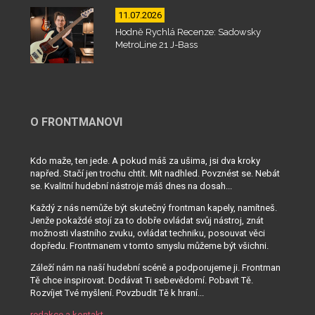
11.07.2026
Hodně Rychlá Recenze: Sadowsky
MetroLine 21 J-Bass
O FRONTMANOVI
Kdo maže, ten jede. A pokud máš za ušima, jsi dva kroky
napřed. Stačí jen trochu chtít. Mít nadhled. Povznést se. Nebát
se. Kvalitní hudební nástroje máš dnes na dosah...
Každý z nás nemůže být skutečný frontman kapely, namítneš.
Jenže pokaždé stojí za to dobře ovládat svůj nástroj, znát
možnosti vlastního zvuku, ovládat techniku, posouvat věci
dopředu. Frontmanem v tomto smyslu můžeme být všichni.
Záleží nám na naší hudební scéně a podporujeme ji. Frontman
Tě chce inspirovat. Dodávat Ti sebevědomí. Pobavit Tě.
Rozvíjet Tvé myšlení. Povzbudit Tě k hraní...
redakce a kontakt