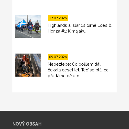
17.07.2026
Highlands a Islands turné Loes &
Honza #1: K majáku
09.07.2026
Nebeztebe: Co pošlem dál
čekala deset let. Teď se ptá, co
předáme dětem
NOVÝ OBSAH