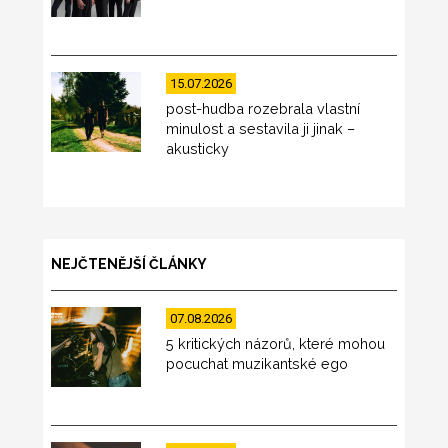
15.07.2026
post-hudba rozebrala vlastní
minulost a sestavila ji jinak –
akusticky
NEJČTENĚJŠÍ ČLÁNKY
07.08.2026
5 kritických názorů, které mohou
pocuchat muzikantské ego