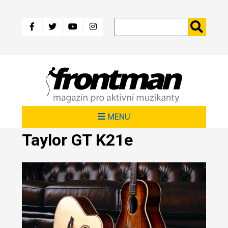
Přejít
k
hlavnímu
obsahu
MENU
Taylor GT K21e