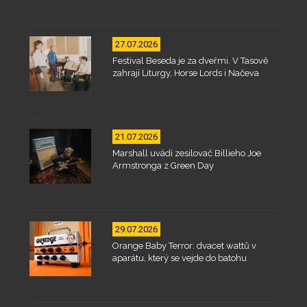
27.07.2026
Festival Beseda je za dveřmi. V Tasově
zahrají Liturgy, Horse Lords i Načeva
21.07.2026
Marshall uvádí zesilovač Billieho Joe
Armstronga z Green Day
29.07.2026
Orange Baby Terror: dvacet wattů v
aparátu, který se vejde do batohu