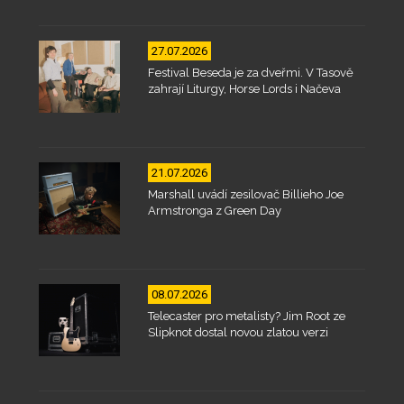
27.07.2026
Festival Beseda je za dveřmi. V Tasově
zahrají Liturgy, Horse Lords i Načeva
21.07.2026
Marshall uvádí zesilovač Billieho Joe
Armstronga z Green Day
08.07.2026
Telecaster pro metalisty? Jim Root ze
Slipknot dostal novou zlatou verzi