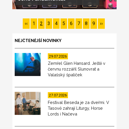
Pagination
Předchozí
‹‹
Page
1
Page
2
Page
3
Page
4
Page
5
Page
6
Page
7
Page
8
Page
9
Následující
››
stránka
stránka
NEJČTENĚJŠÍ NOVINKY
29.07.2026
Zemřel Glen Hansard. Ještě v
červnu rozzářil Slunovrat a
Valašský špalíček
27.07.2026
Festival Beseda je za dveřmi. V
Tasově zahrají Liturgy, Horse
Lords i Načeva