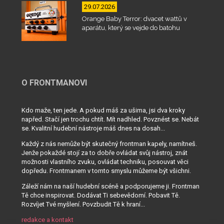
29.07.2026
Orange Baby Terror: dvacet wattů v
aparátu, který se vejde do batohu
O FRONTMANOVI
Kdo maže, ten jede. A pokud máš za ušima, jsi dva kroky
napřed. Stačí jen trochu chtít. Mít nadhled. Povznést se. Nebát
se. Kvalitní hudební nástroje máš dnes na dosah...
Každý z nás nemůže být skutečný frontman kapely, namítneš.
Jenže pokaždé stojí za to dobře ovládat svůj nástroj, znát
možnosti vlastního zvuku, ovládat techniku, posouvat věci
dopředu. Frontmanem v tomto smyslu můžeme být všichni.
Záleží nám na naší hudební scéně a podporujeme ji. Frontman
Tě chce inspirovat. Dodávat Ti sebevědomí. Pobavit Tě.
Rozvíjet Tvé myšlení. Povzbudit Tě k hraní...
redakce a kontakt