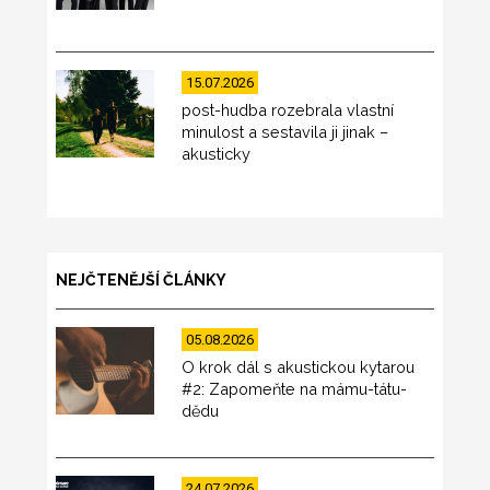
15.07.2026
post-hudba rozebrala vlastní
minulost a sestavila ji jinak –
akusticky
NEJČTENĚJŠÍ ČLÁNKY
05.08.2026
O krok dál s akustickou kytarou
#2: Zapomeňte na mámu-tátu-
dědu
24.07.2026