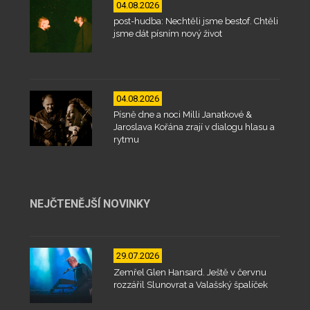
04.08.2026
post-hudba: Nechtěli jsme bestof. Chtěli
jsme dát písním nový život
04.08.2026
Písně dne a noci Milli Janatkové &
Jaroslava Kořána zrají v dialogu hlasu a
rytmu
NEJČTENĚJŠÍ NOVINKY
29.07.2026
Zemřel Glen Hansard. Ještě v červnu
rozzářil Slunovrat a Valašský špalíček