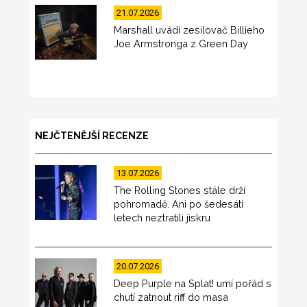
21.07.2026
Marshall uvádí zesilovač Billieho
Joe Armstronga z Green Day
NEJČTENĚJŠÍ RECENZE
13.07.2026
The Rolling Stones stále drží
pohromadě. Ani po šedesáti
letech neztratili jiskru
20.07.2026
Deep Purple na Splat! umí pořád s
chutí zatnout riff do masa