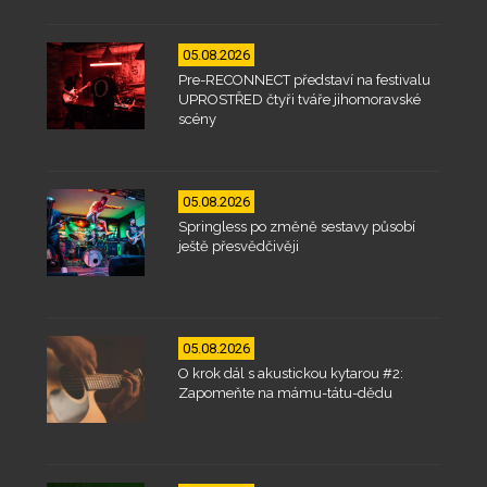
05.08.2026
Pre-RECONNECT představí na festivalu
UPROSTŘED čtyři tváře jihomoravské
scény
05.08.2026
Springless po změně sestavy působí
ještě přesvědčivěji
05.08.2026
O krok dál s akustickou kytarou #2:
Zapomeňte na mámu-tátu-dědu