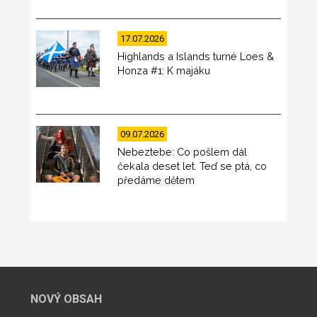
17.07.2026
Highlands a Islands turné Loes &
Honza #1: K majáku
09.07.2026
Nebeztebe: Co pošlem dál
čekala deset let. Teď se ptá, co
předáme dětem
NOVÝ OBSAH