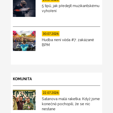
5 tipů, jak předejít muzikantskému
vyhoření
30.07.2026
Hudba není věda #7: zakázané
BPM
KOMUNITA
22.07.2026
Satanova malá raketka: Když jsme
konečně pochopili, že se nic
nestane