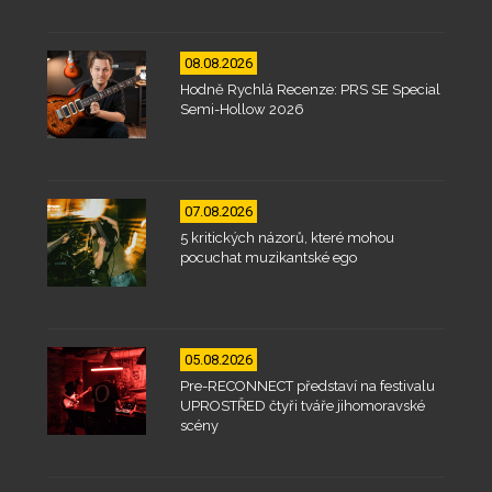
08.08.2026
Hodně Rychlá Recenze: PRS SE Special
Semi-Hollow 2026
07.08.2026
5 kritických názorů, které mohou
pocuchat muzikantské ego
05.08.2026
Pre-RECONNECT představí na festivalu
UPROSTŘED čtyři tváře jihomoravské
scény