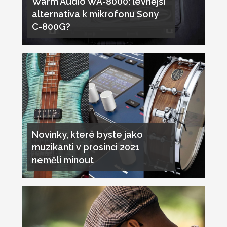
Warm Audio WA-8000: levnější
alternativa k mikrofonu Sony
C-800G?
Novinky, které byste jako
muzikanti v prosinci 2021
neměli minout