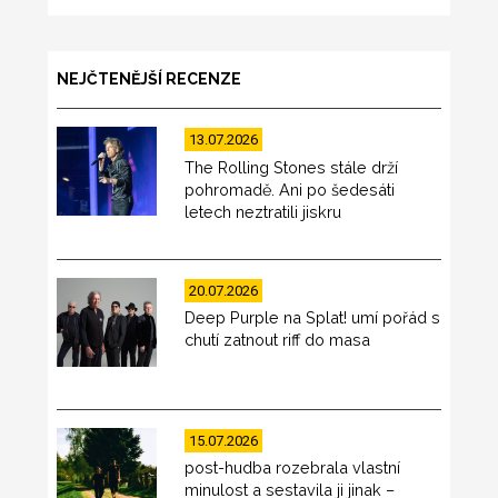
NEJČTENĚJŠÍ RECENZE
13.07.2026
The Rolling Stones stále drží
pohromadě. Ani po šedesáti
letech neztratili jiskru
20.07.2026
Deep Purple na Splat! umí pořád s
chutí zatnout riff do masa
15.07.2026
post-hudba rozebrala vlastní
minulost a sestavila ji jinak –