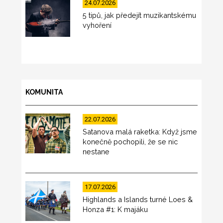
24.07.2026
5 tipů, jak předejít muzikantskému
vyhoření
KOMUNITA
22.07.2026
Satanova malá raketka: Když jsme
konečně pochopili, že se nic
nestane
17.07.2026
Highlands a Islands turné Loes &
Honza #1: K majáku