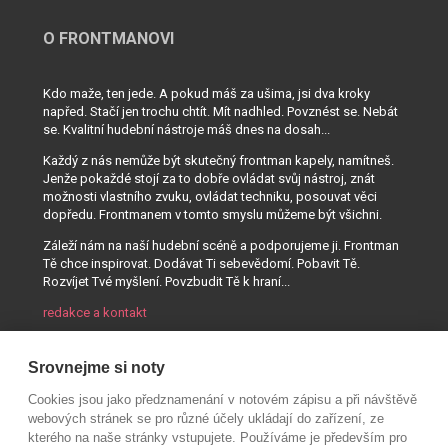
O FRONTMANOVI
Kdo maže, ten jede. A pokud máš za ušima, jsi dva kroky
napřed. Stačí jen trochu chtít. Mít nadhled. Povznést se. Nebát
se. Kvalitní hudební nástroje máš dnes na dosah...
Každý z nás nemůže být skutečný frontman kapely, namítneš.
Jenže pokaždé stojí za to dobře ovládat svůj nástroj, znát
možnosti vlastního zvuku, ovládat techniku, posouvat věci
dopředu. Frontmanem v tomto smyslu můžeme být všichni.
Záleží nám na naší hudební scéně a podporujeme ji. Frontman
Tě chce inspirovat. Dodávat Ti sebevědomí. Pobavit Tě.
Rozvíjet Tvé myšlení. Povzbudit Tě k hraní...
redakce a kontakt
Srovnejme si noty
Cookies jsou jako předznamenání v notovém zápisu a při návštěvě
webových stránek se pro různé účely ukládají do zařízení, ze
kterého na naše stránky vstupujete. Používáme je především pro