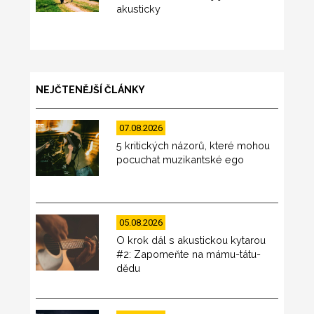
akusticky
NEJČTENĚJŠÍ ČLÁNKY
07.08.2026
5 kritických názorů, které mohou
pocuchat muzikantské ego
05.08.2026
O krok dál s akustickou kytarou
#2: Zapomeňte na mámu-tátu-
dědu