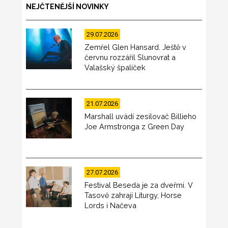
NEJČTENĚJŠÍ NOVINKY
29.07.2026
Zemřel Glen Hansard. Ještě v
červnu rozzářil Slunovrat a
Valašský špalíček
21.07.2026
Marshall uvádí zesilovač Billieho
Joe Armstronga z Green Day
27.07.2026
Festival Beseda je za dveřmi. V
Tasově zahrají Liturgy, Horse
Lords i Načeva