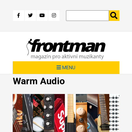
Přejít
k
hlavnímu
obsahu
MENU
Warm Audio