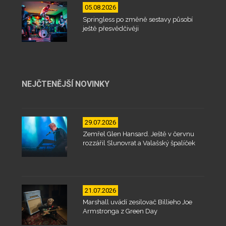
05.08.2026
Springless po změně sestavy působí
ještě přesvědčivěji
NEJČTENĚJŠÍ NOVINKY
29.07.2026
Zemřel Glen Hansard. Ještě v červnu
rozzářil Slunovrat a Valašský špalíček
21.07.2026
Marshall uvádí zesilovač Billieho Joe
Armstronga z Green Day