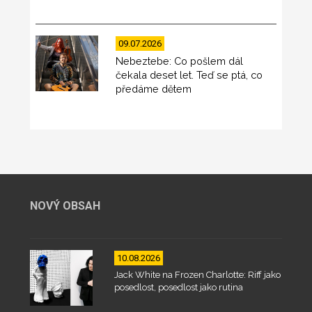
09.07.2026
Nebeztebe: Co pošlem dál
čekala deset let. Teď se ptá, co
předáme dětem
NOVÝ OBSAH
10.08.2026
Jack White na Frozen Charlotte: Riff jako
posedlost, posedlost jako rutina