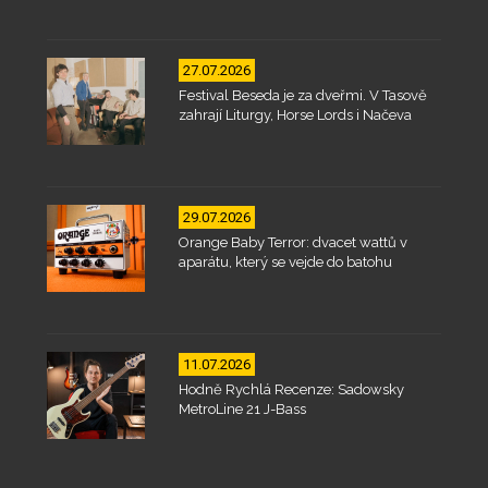
27.07.2026
Festival Beseda je za dveřmi. V Tasově
zahrají Liturgy, Horse Lords i Načeva
29.07.2026
Orange Baby Terror: dvacet wattů v
aparátu, který se vejde do batohu
11.07.2026
Hodně Rychlá Recenze: Sadowsky
MetroLine 21 J-Bass