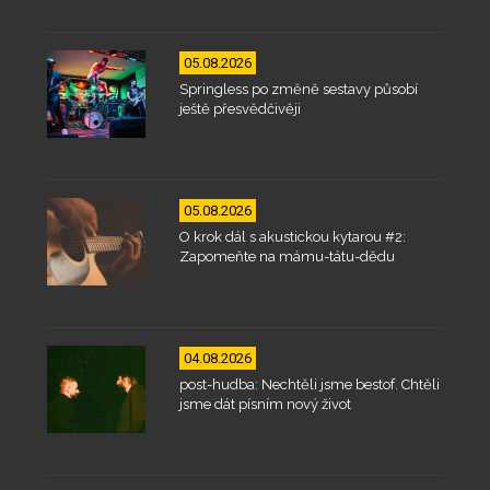
05.08.2026
Springless po změně sestavy působí
ještě přesvědčivěji
05.08.2026
O krok dál s akustickou kytarou #2:
Zapomeňte na mámu-tátu-dědu
04.08.2026
post-hudba: Nechtěli jsme bestof. Chtěli
jsme dát písním nový život