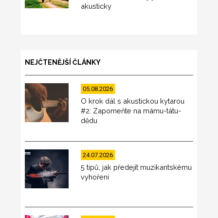
akusticky
NEJČTENĚJŠÍ ČLÁNKY
05.08.2026
O krok dál s akustickou kytarou
#2: Zapomeňte na mámu-tátu-
dědu
24.07.2026
5 tipů, jak předejít muzikantskému
vyhoření