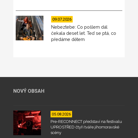
09.07.2026
Nebeztebe: Co pošlem dál
čekala deset let. Teď se ptá, co
předáme dětem
NOVÝ OBSAH
05.08.2026
Pre-RECONNECT představí na festivalu
UPROSTŘED čtyři tváře jihomoravské
scény