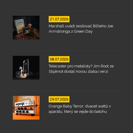
21.07.2026
Marshall uvádí zesilovač Billieho Joe
Armstronga z Green Day
08.07.2026
Telecaster pro metalisty? Jim Root ze
Slipknot dostal novou zlatou verzi
29.07.2026
Orange Baby Terror: dvacet wattů v
aparátu, který se vejde do batohu