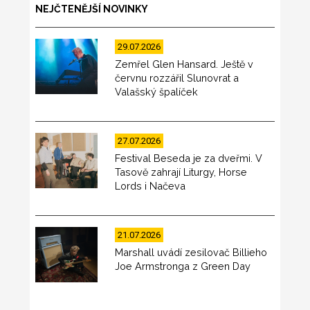
NEJČTENĚJŠÍ NOVINKY
29.07.2026
Zemřel Glen Hansard. Ještě v
červnu rozzářil Slunovrat a
Valašský špalíček
27.07.2026
Festival Beseda je za dveřmi. V
Tasově zahrají Liturgy, Horse
Lords i Načeva
21.07.2026
Marshall uvádí zesilovač Billieho
Joe Armstronga z Green Day