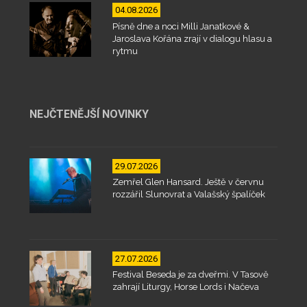
04.08.2026
Písně dne a noci Milli Janatkové &
Jaroslava Kořána zrají v dialogu hlasu a
rytmu
NEJČTENĚJŠÍ NOVINKY
29.07.2026
Zemřel Glen Hansard. Ještě v červnu
rozzářil Slunovrat a Valašský špalíček
27.07.2026
Festival Beseda je za dveřmi. V Tasově
zahrají Liturgy, Horse Lords i Načeva