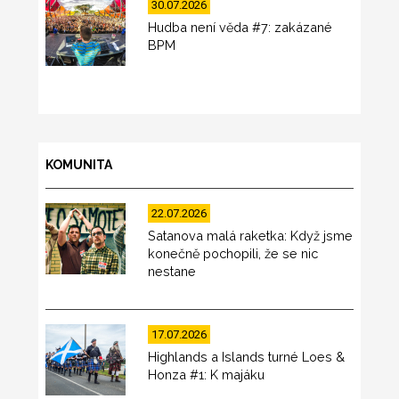
30.07.2026
Hudba není věda #7: zakázané
BPM
KOMUNITA
22.07.2026
Satanova malá raketka: Když jsme
konečně pochopili, že se nic
nestane
17.07.2026
Highlands a Islands turné Loes &
Honza #1: K majáku