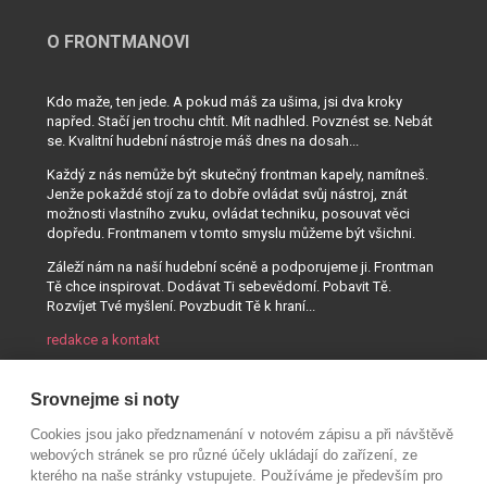
O FRONTMANOVI
Kdo maže, ten jede. A pokud máš za ušima, jsi dva kroky
napřed. Stačí jen trochu chtít. Mít nadhled. Povznést se. Nebát
se. Kvalitní hudební nástroje máš dnes na dosah...
Každý z nás nemůže být skutečný frontman kapely, namítneš.
Jenže pokaždé stojí za to dobře ovládat svůj nástroj, znát
možnosti vlastního zvuku, ovládat techniku, posouvat věci
dopředu. Frontmanem v tomto smyslu můžeme být všichni.
Záleží nám na naší hudební scéně a podporujeme ji. Frontman
Tě chce inspirovat. Dodávat Ti sebevědomí. Pobavit Tě.
Rozvíjet Tvé myšlení. Povzbudit Tě k hraní...
redakce a kontakt
Srovnejme si noty
Cookies jsou jako předznamenání v notovém zápisu a při návštěvě
webových stránek se pro různé účely ukládají do zařízení, ze
kterého na naše stránky vstupujete. Používáme je především pro