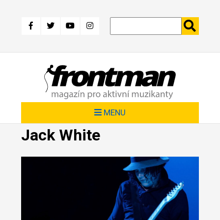
Přejít
k
hlavnímu
obsahu
MENU
Jack White