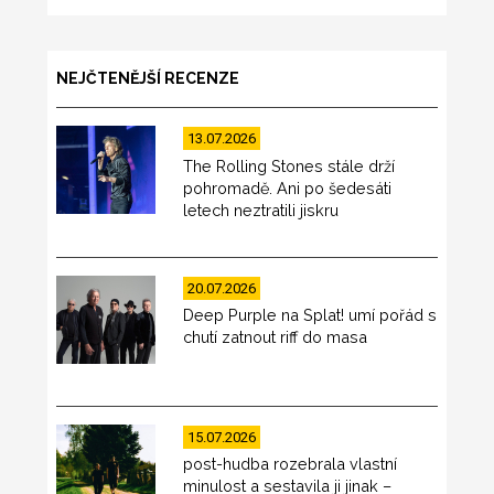
NEJČTENĚJŠÍ RECENZE
13.07.2026
The Rolling Stones stále drží
pohromadě. Ani po šedesáti
letech neztratili jiskru
20.07.2026
Deep Purple na Splat! umí pořád s
chutí zatnout riff do masa
15.07.2026
post-hudba rozebrala vlastní
minulost a sestavila ji jinak –