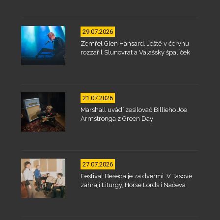
29.07.2026
Zemřel Glen Hansard. Ještě v červnu
rozzářil Slunovrat a Valašský špalíček
21.07.2026
Marshall uvádí zesilovač Billieho Joe
Armstronga z Green Day
27.07.2026
Festival Beseda je za dveřmi. V Tasově
zahrají Liturgy, Horse Lords i Načeva