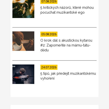
07.08.2026
5 kritických názorů, které mohou
pocuchat muzikantské ego
05.08.2026
O krok dál s akustickou kytarou
#2: Zapomeňte na mámu-tátu-
dědu
24.07.2026
5 tipů, jak předejít muzikantskému
vyhoření