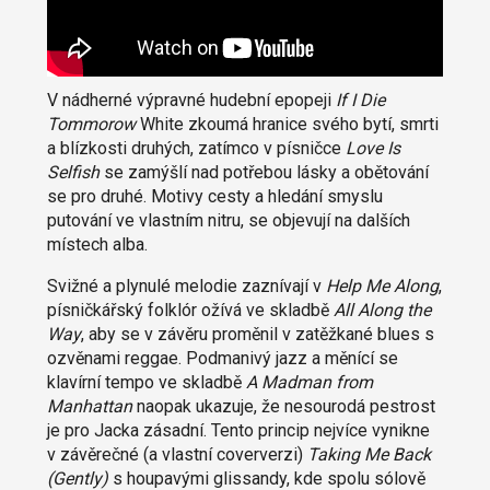
V nádherné výpravné hudební epopeji
If I Die
Tommorow
White zkoumá hranice svého bytí, smrti
a blízkosti druhých, zatímco v písničce
Love Is
Selfish
se zamýšlí nad potřebou lásky a obětování
se pro druhé. Motivy cesty a hledání smyslu
putování ve vlastním nitru, se objevují na dalších
místech alba.
Svižné a plynulé melodie zaznívají v
Help Me Along
,
písničkářský folklór ožívá ve skladbě
All Along the
Way
, aby se v závěru proměnil v zatěžkané blues s
ozvěnami reggae. Podmanivý jazz a měnící se
klavírní tempo ve skladbě
A Madman from
Manhattan
naopak ukazuje, že nesourodá pestrost
je pro Jacka zásadní. Tento princip nejvíce vynikne
v závěrečné (a vlastní coververzi)
Taking Me Back
(Gently)
s houpavými glissandy, kde spolu sólově