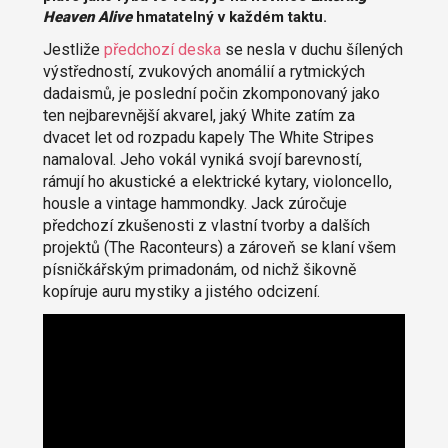
Heaven Alive
hmatatelný v každém taktu.
Jestliže
předchozí deska
se nesla v duchu šílených
výstředností, zvukových anomálií a rytmických
dadaismů, je poslední počin zkomponovaný jako
ten nejbarevnější akvarel, jaký White zatím za
dvacet let od rozpadu kapely The White Stripes
namaloval. Jeho vokál vyniká svojí barevností,
rámují ho akustické a elektrické kytary, violoncello,
housle a vintage hammondky. Jack zúročuje
předchozí zkušenosti z vlastní tvorby a dalších
projektů (The Raconteurs) a zároveň se klaní všem
písničkářským primadonám, od nichž šikovně
kopíruje auru mystiky a jistého odcizení.