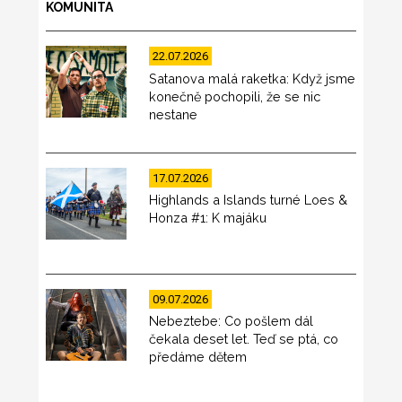
KOMUNITA
22.07.2026
Satanova malá raketka: Když jsme
konečně pochopili, že se nic
nestane
17.07.2026
Highlands a Islands turné Loes &
Honza #1: K majáku
09.07.2026
Nebeztebe: Co pošlem dál
čekala deset let. Teď se ptá, co
předáme dětem