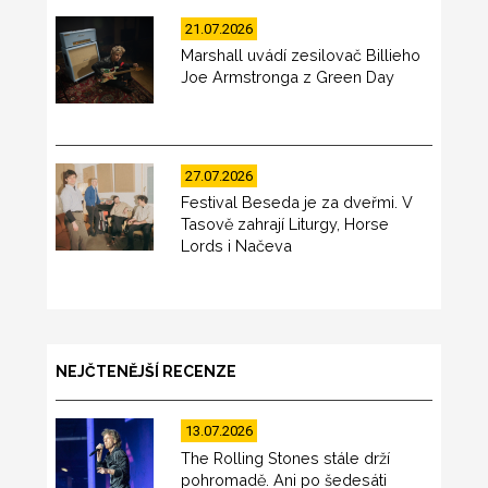
21.07.2026
Marshall uvádí zesilovač Billieho
Joe Armstronga z Green Day
27.07.2026
Festival Beseda je za dveřmi. V
Tasově zahrají Liturgy, Horse
Lords i Načeva
NEJČTENĚJŠÍ RECENZE
13.07.2026
The Rolling Stones stále drží
pohromadě. Ani po šedesáti