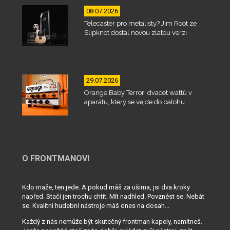
08.07.2026
Telecaster pro metalisty? Jim Root ze
Slipknot dostal novou zlatou verzi
29.07.2026
Orange Baby Terror: dvacet wattů v
aparátu, který se vejde do batohu
O FRONTMANOVI
Kdo maže, ten jede. A pokud máš za ušima, jsi dva kroky
napřed. Stačí jen trochu chtít. Mít nadhled. Povznést se. Nebát
se. Kvalitní hudební nástroje máš dnes na dosah...
Každý z nás nemůže být skutečný frontman kapely, namítneš.