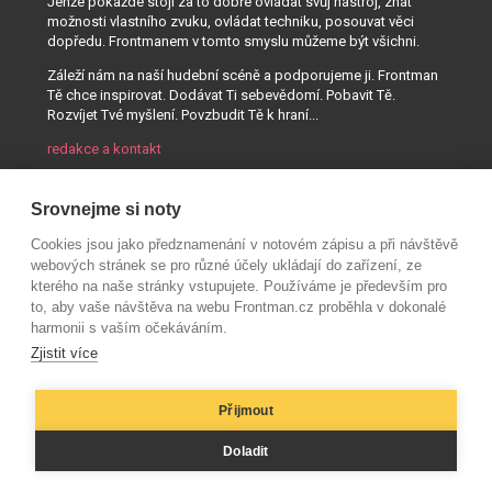
Jenže pokaždé stojí za to dobře ovládat svůj nástroj, znát
možnosti vlastního zvuku, ovládat techniku, posouvat věci
dopředu. Frontmanem v tomto smyslu můžeme být všichni.
Záleží nám na naší hudební scéně a podporujeme ji. Frontman
Tě chce inspirovat. Dodávat Ti sebevědomí. Pobavit Tě.
Rozvíjet Tvé myšlení. Povzbudit Tě k hraní...
redakce a kontakt
Srovnejme si noty
Cookies jsou jako předznamenání v notovém zápisu a při návštěvě
webových stránek se pro různé účely ukládají do zařízení, ze
kterého na naše stránky vstupujete. Používáme je především pro
to, aby vaše návštěva na webu Frontman.cz proběhla v dokonalé
harmonii s vaším očekáváním.
Zjistit více
Přijmout
© AUDIO PARTNER s.r.o.
Doladit