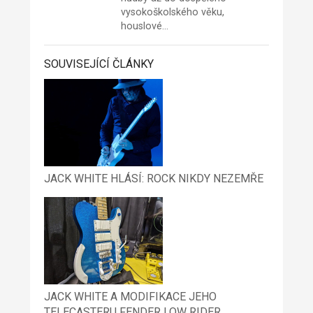
vysokoškolského věku,
houslové…
SOUVISEJÍCÍ ČLÁNKY
JACK WHITE HLÁSÍ: ROCK NIKDY NEZEMŘE
JACK WHITE A MODIFIKACE JEHO
TELECASTERU FENDER LOW RIDER