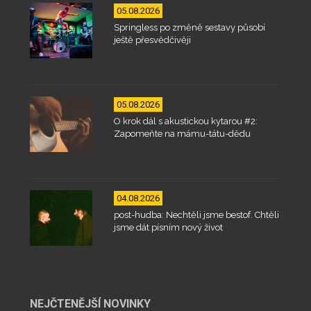
05.08.2026
Springless po změně sestavy působí
ještě přesvědčivěji
05.08.2026
O krok dál s akustickou kytarou #2:
Zapomeňte na mámu-tátu-dědu
04.08.2026
post-hudba: Nechtěli jsme bestof. Chtěli
jsme dát písním nový život
NEJČTENĚJŠÍ NOVINKY