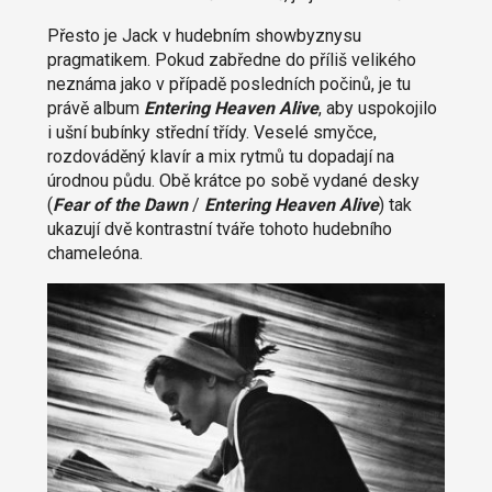
Přesto je Jack v hudebním showbyznysu
pragmatikem. Pokud zabředne do příliš velikého
neznáma jako v případě posledních počinů, je tu
právě album
Entering Heaven Alive
, aby uspokojilo
i ušní bubínky střední třídy. Veselé smyčce,
rozdováděný klavír a mix rytmů tu dopadají na
úrodnou půdu. Obě krátce po sobě vydané desky
(
Fear of the Dawn
/
Entering Heaven Alive
) tak
ukazují dvě kontrastní tváře tohoto hudebního
chameleóna.