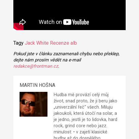
Tagy
Jack White
Recenze alb
Pokud jste v článku zaznamenali chybu nebo překlep,
dejte nám prosím vědět na e-mail
redakce@frontman.cz
.
MARTIN HOŠNA
Hudba mě provází celý můj
život, snad proto, že ji beru jako
„univerzální řeč“ všech. Miluju
jakoukoli, která útočí na solar, a
je jedno, jestli je to lidovka, hard
rock, grind core nebo jazz.
minulost: • v zajetí klasické
hudby až do dospělého