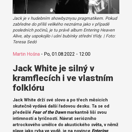
Jack je v hudebním showbyznysu pragmatikem. Pokud
zabředne do příliš velikého neznáma jako v případě
posledních počinů, je tu právě album Entering Heaven
Alive, aby uspokojilo i ušní bubínky střední třídy. | Foto:
Teresa Sedó
Martin Hošna
-
Po, 01.08.2022 - 12:00
Jack White je silný v
kramflecích i ve vlastním
folklóru
Jack White drží své slovo a po třech měsících
skutečně vydává další řadovou desku. Ta se od
předešlé
Fear of the Dawn
markantně liší svou
intimností a lyričností. Návrat seriózního
artrockového umělce do akustického světa, v němž
plave jako ryba ve vodě, je na novince
Entering