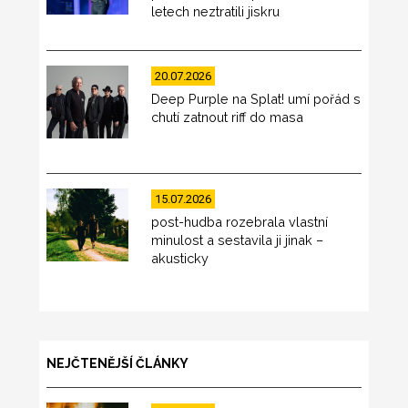
letech neztratili jiskru
20.07.2026
Deep Purple na Splat! umí pořád s
chutí zatnout riff do masa
15.07.2026
post-hudba rozebrala vlastní
minulost a sestavila ji jinak –
akusticky
NEJČTENĚJŠÍ ČLÁNKY