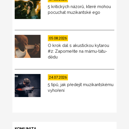
5 kritických názorů, které mohou
pocuchat muzikantské ego
05.08.2026
O krok dál s akustickou kytarou
#2: Zapomeňte na mámu-tátu-
dědu
24.07.2026
5 tipů, jak předejít muzikantskému
vyhoření