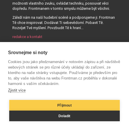
možnosti vlastního zvuku, ovládat techniku, posouvat věci
dopředu. Frontmanem v tomto smyslu můžeme být všichni.
Záleží nám na naší hudební scéně a podporujeme ji. Frontman
Tě chce inspirovat. Dodávat Ti sebevědomí. Pobavit Tě.
Rozvíjet Tvé myšlení. Povzbudit Tě k hraní...
redakce a kontakt
Srovnejme si noty
Cookies jsou jako předznamenání v notovém zápisu a při návštěvě
webových stránek se pro různé účely ukládají do zařízení, ze
kterého na naše stránky vstupujete. Používáme je především pro
to, aby vaše návštěva na webu Frontman.cz proběhla v dokonalé
harmonii s vaším očekáváním.
Zjistit více
Přijmout
© AUDIO PARTNER s.r.o.
Doladit