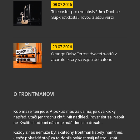
08.07.2026
Telecaster pro metalisty? Jim Root ze
Slipknot dostal novou zlatou verzi
29.07.2026
Orange Baby Terror: dvacet wattů v
aparátu, který se vejde do batohu
O FRONTMANOVI
Kdo maže, ten jede. A pokud máš za ušima, jsi dva kroky
napřed. Stačí jen trochu chtít. Mít nadhled. Povznést se. Nebát
se. Kvalitní hudební nástroje máš dnes na dosah...
Každý z nás nemůže být skutečný frontman kapely, namítneš.
Jenže pokaždé stojí za to dobře ovládat svůj nástroj, znát