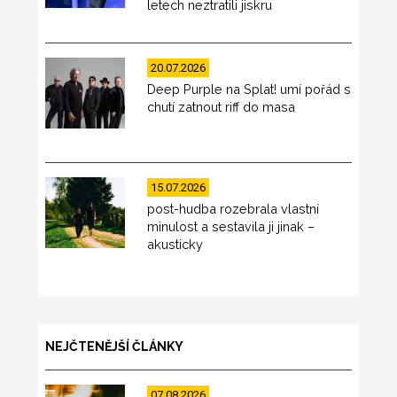
letech neztratili jiskru
20.07.2026
Deep Purple na Splat! umí pořád s
chutí zatnout riff do masa
15.07.2026
post-hudba rozebrala vlastní
minulost a sestavila ji jinak –
akusticky
NEJČTENĚJŠÍ ČLÁNKY
07.08.2026