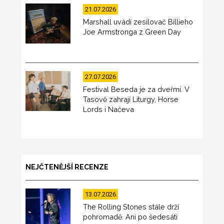
21.07.2026
Marshall uvádí zesilovač Billieho
Joe Armstronga z Green Day
27.07.2026
Festival Beseda je za dveřmi. V
Tasově zahrají Liturgy, Horse
Lords i Načeva
NEJČTENĚJŠÍ RECENZE
13.07.2026
The Rolling Stones stále drží
pohromadě. Ani po šedesáti