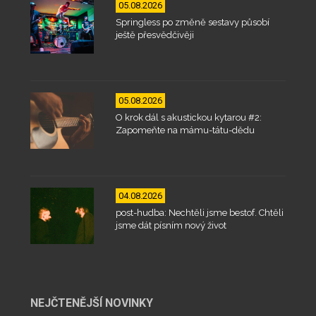
05.08.2026
Springless po změně sestavy působí
ještě přesvědčivěji
05.08.2026
O krok dál s akustickou kytarou #2:
Zapomeňte na mámu-tátu-dědu
04.08.2026
post-hudba: Nechtěli jsme bestof. Chtěli
jsme dát písním nový život
NEJČTENĚJŠÍ NOVINKY