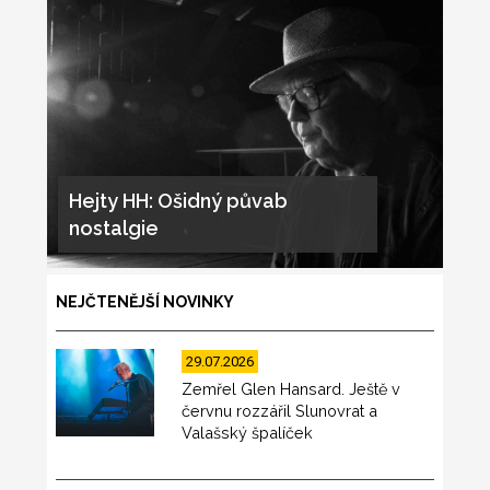
Hejty HH: Ošidný půvab
nostalgie
NEJČTENĚJŠÍ NOVINKY
29.07.2026
Zemřel Glen Hansard. Ještě v
červnu rozzářil Slunovrat a
Valašský špalíček