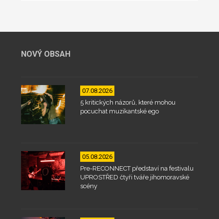
NOVÝ OBSAH
07.08.2026
5 kritických názorů, které mohou
pocuchat muzikantské ego
05.08.2026
Pre-RECONNECT představí na festivalu
UPROSTŘED čtyři tváře jihomoravské
scény