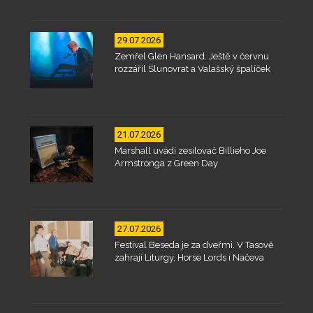
29.07.2026
Zemřel Glen Hansard. Ještě v červnu
rozzářil Slunovrat a Valašský špalíček
21.07.2026
Marshall uvádí zesilovač Billieho Joe
Armstronga z Green Day
27.07.2026
Festival Beseda je za dveřmi. V Tasově
zahrají Liturgy, Horse Lords i Načeva