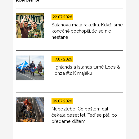
KOMUNITA
22.07.2026
Satanova malá raketka: Když jsme
konečně pochopili, že se nic
nestane
17.07.2026
Highlands a Islands turné Loes &
Honza #1: K majáku
09.07.2026
Nebeztebe: Co pošlem dál
čekala deset let. Teď se ptá, co
předáme dětem