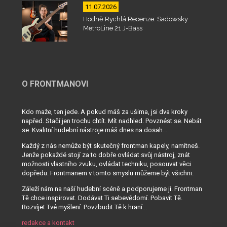
11.07.2026
Hodně Rychlá Recenze: Sadowsky
MetroLine 21 J-Bass
O FRONTMANOVI
Kdo maže, ten jede. A pokud máš za ušima, jsi dva kroky
napřed. Stačí jen trochu chtít. Mít nadhled. Povznést se. Nebát
se. Kvalitní hudební nástroje máš dnes na dosah...
Každý z nás nemůže být skutečný frontman kapely, namítneš.
Jenže pokaždé stojí za to dobře ovládat svůj nástroj, znát
možnosti vlastního zvuku, ovládat techniku, posouvat věci
dopředu. Frontmanem v tomto smyslu můžeme být všichni.
Záleží nám na naší hudební scéně a podporujeme ji. Frontman
Tě chce inspirovat. Dodávat Ti sebevědomí. Pobavit Tě.
Rozvíjet Tvé myšlení. Povzbudit Tě k hraní...
redakce a kontakt