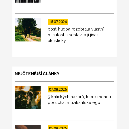
15.07.2026
post-hudba rozebrala vlastní
minulost a sestavila ji jinak –
akusticky
NEJČTENĚJŠÍ ČLÁNKY
07.08.2026
5 kritických názorů, které mohou
pocuchat muzikantské ego
05.08.2026