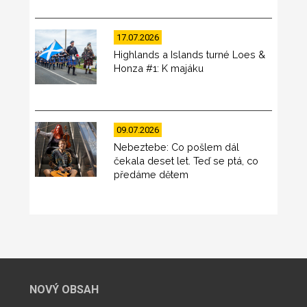
17.07.2026
Highlands a Islands turné Loes &
Honza #1: K majáku
09.07.2026
Nebeztebe: Co pošlem dál
čekala deset let. Teď se ptá, co
předáme dětem
NOVÝ OBSAH