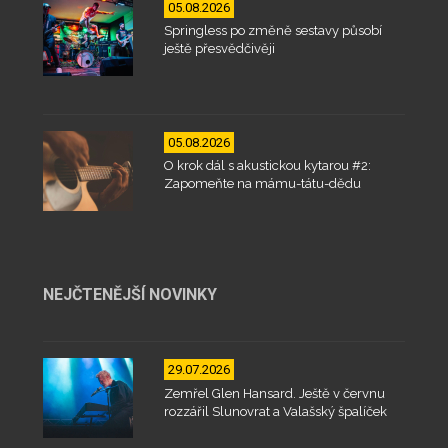
05.08.2026
Springless po změně sestavy působí
ještě přesvědčivěji
05.08.2026
O krok dál s akustickou kytarou #2:
Zapomeňte na mámu-tátu-dědu
NEJČTENĚJŠÍ NOVINKY
29.07.2026
Zemřel Glen Hansard. Ještě v červnu
rozzářil Slunovrat a Valašský špalíček