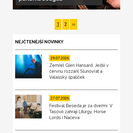
Pagination
Page
1
Page
2
Následující
››
stránka
NEJČTENĚJŠÍ NOVINKY
29.07.2026
Zemřel Glen Hansard. Ještě v
červnu rozzářil Slunovrat a
Valašský špalíček
27.07.2026
Festival Beseda je za dveřmi. V
Tasově zahrají Liturgy, Horse
Lords i Načeva