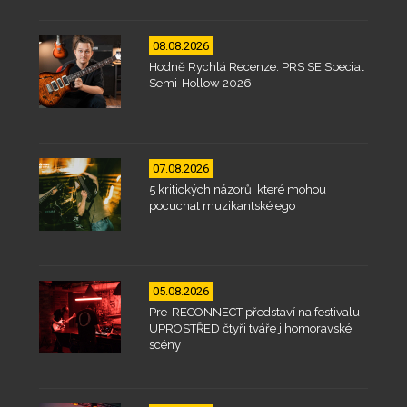
08.08.2026
Hodně Rychlá Recenze: PRS SE Special
Semi-Hollow 2026
07.08.2026
5 kritických názorů, které mohou
pocuchat muzikantské ego
05.08.2026
Pre-RECONNECT představí na festivalu
UPROSTŘED čtyři tváře jihomoravské
scény