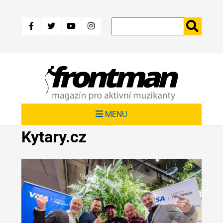
Přejít
k
hlavnímu
obsahu
MENU
Kytary.cz