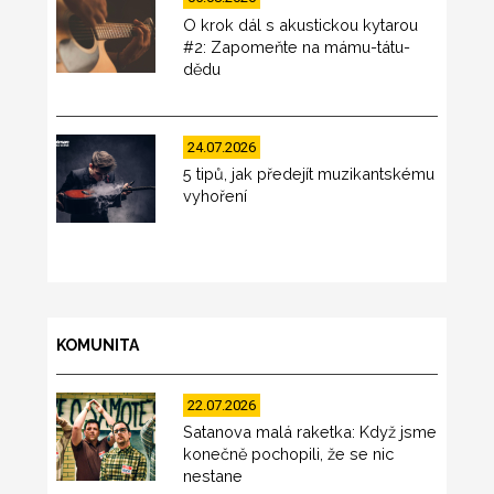
O krok dál s akustickou kytarou
#2: Zapomeňte na mámu-tátu-
dědu
24.07.2026
5 tipů, jak předejít muzikantskému
vyhoření
KOMUNITA
22.07.2026
Satanova malá raketka: Když jsme
konečně pochopili, že se nic
nestane