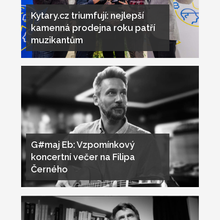
Kytary.cz triumfují: nejlepší
kamenná prodejna roku patří
muzikantům
G#maj Eb: Vzpomínkový
koncertní večer na Filipa
Černého