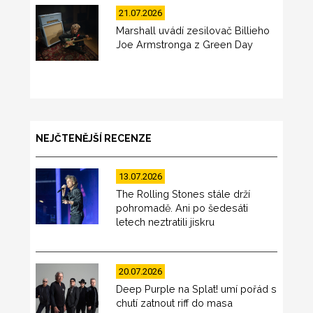
21.07.2026
Marshall uvádí zesilovač Billieho
Joe Armstronga z Green Day
NEJČTENĚJŠÍ RECENZE
13.07.2026
The Rolling Stones stále drží
pohromadě. Ani po šedesáti
letech neztratili jiskru
20.07.2026
Deep Purple na Splat! umí pořád s
chutí zatnout riff do masa