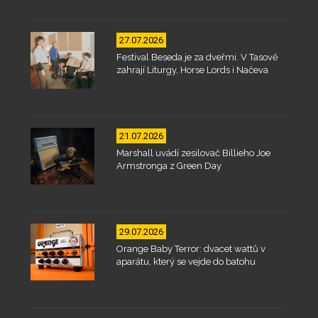
27.07.2026
Festival Beseda je za dveřmi. V Tasově
zahrají Liturgy, Horse Lords i Načeva
21.07.2026
Marshall uvádí zesilovač Billieho Joe
Armstronga z Green Day
29.07.2026
Orange Baby Terror: dvacet wattů v
aparátu, který se vejde do batohu