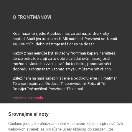
O FRONTMANOVI
Kdo maže, ten jede. A pokud máš za ušima, jsi dva kroky
napřed. Stačí jen trochu chtít. Mít nadhled. Povznést se. Nebát
se. Kvalitní hudební nástroje máš dnes na dosah...
Každý z nás nemůže být skutečný frontman kapely, namítneš.
Jenže pokaždé stojí za to dobře ovládat svůj nástroj, znát
možnosti vlastního zvuku, ovládat techniku, posouvat věci
dopředu. Frontmanem v tomto smyslu můžeme být všichni.
Záleží nám na naší hudební scéně a podporujeme ji. Frontman
Tě chce inspirovat. Dodávat Ti sebevědomí. Pobavit Tě.
Rozvíjet Tvé myšlení. Povzbudit Tě k hraní...
redakce a kontakt
Srovnejme si noty
Cookies jsou jako předznamenání v notovém zápisu a při návštěvě
webových stránek se pro různé účely ukládají do zařízení, ze