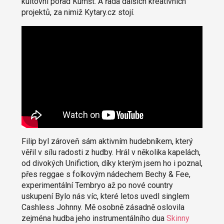
kultovní pořad Kumšt. A řada dalších kreativních
projektů, za nimiž Kytary.cz stojí.
Filip byl zároveň sám aktivním hudebníkem, který
věřil v sílu radosti z hudby. Hrál v několika kapelách,
od divokých Unifiction, díky kterým jsem ho i poznal,
přes reggae s folkovým nádechem Bechy & Fee,
experimentální Tembryo až po nové country
uskupení Bylo nás víc, které letos uvedl singlem
Cashless Johnny. Mě osobně zásadně oslovila
zejména hudba jeho instrumentálního dua
Skinny