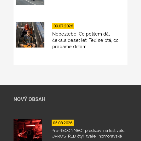
09.07.2026
Nebeztebe: Co pošlem dál
čekala deset let. Teď se ptá, co
předáme dětem
NOVÝ OBSAH
05.08.2026
Pre-RECONNECT představí na festivalu
UPROSTŘED čtyři tváře jihomoravské