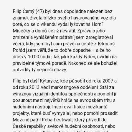
Filip Černý (47) byl dnes dopoledne nalezen bez
známek života blízko svého havarovaného vozidla
poté, co se o víkendu vydal lyžovat na Horní
Mísečky a domů se již nevrátil. Zprávu o jeho
zmizení a vyhlášeném pátrání jsem zaregistroval
včera, kdy jsem byl sám právě na cestě z Krkonoš.
Pořád jsem věřil, že to dobře dopadne – a že ho
dnes v 10:00 hodin, tak jako každý týden, uvidím na
pravidelné týmové poradě. Nakonec se ale bohužel
potvrdily ty nejhorší obavy.
Filip byl duší Kytary.cz, kde působil od roku 2007 a
od roku 2013 vedl marketingové oddělení. Stál za
výraznou vizuální identitou společnosti a pomohl ji
posunout mezi největší hráče na evropském trhu s
hudebními nástroji. Inspiroval tisíce muzikantů
projekty, které buď vymyslel, nebo pomohl prosadit.
Mezi ně patřil třeba Festiwall, který přivedl do
České republiky světové hudební osobnosti, nebo