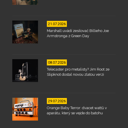
21.07.2026
Marshall uvádí zesilovač Billieho Joe
Armstronga z Green Day
08.07.2026
Telecaster pro metalisty? Jim Root ze
Slipknot dostal novou zlatou verzi
29.07.2026
Orange Baby Terror: dvacet wattů v
aparátu, který se vejde do batohu