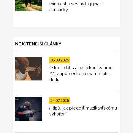
minulost a sestavila ji jinak –
akusticky
NEJČTENĚJŠÍ ČLÁNKY
05.08.2026
O krok dál s akustickou kytarou
#2: Zapomeňte na mámu-tátu-
dědu
24.07.2026
5 tipů, jak předejít muzikantskému
vyhoření