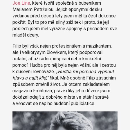
Joe Line
, které tvořil společně s bubeníkem
Marianem Petrželou. Jejich eponymní desku
vydanou před deseti lety jsem měl tu čest dokonce
pokřtít. Byl to pro mě silný zážitek i proto, že její
poslech jsem měl výrazně spojený s příchodem své
mladší dcery.
Filip byl však nejen profesionálem a muzikantem,
ale i velkorysým člověkem, který podporoval
ostatní, ať už radou, inspirací nebo konkrétní
pomocí. Hudba pro něj byla nejen vášní, ale i cestou
k duševní rovnováze.
„Hudba mi pomáhá vypnout
hlavu a najít klid,“
říkal. Mně osobně Filip zásadním
způsobem změnil život. Je otcem zakladatelem
magazínu Frontman, právě díky jeho důvěře jsem
dokázal odejít z dobrého místa ve státní správě
a věnovat se naplno hudební publicistice.