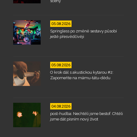
scény
05.08.2026
Springless po změně sestavy působí
ještě přesvědčivěji
05.08.2026
O krok dál s akustickou kytarou #2:
Zapomeňte na mámu-tátu-dědu
04.08.2026
post-hudba: Nechtěli jsme bestof. Chtěli
jsme dát písním nový život