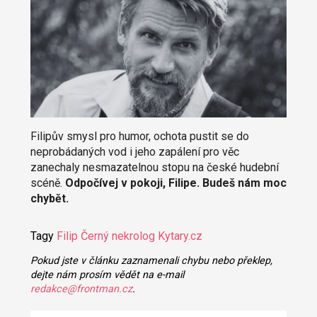
Filipův smysl pro humor, ochota pustit se do
neprobádaných vod i jeho zapálení pro věc
zanechaly nesmazatelnou stopu na české hudební
scéně.
Odpočívej v pokoji, Filipe. Budeš nám moc
chybět.
Tagy
Filip Černý
nekrolog
Kytary.cz
Pokud jste v článku zaznamenali chybu nebo překlep,
dejte nám prosím vědět na e-mail
redakce@frontman.cz
.