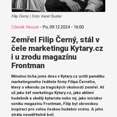
Filip Černý | Foto: Karel Šuster
Zdeněk Neusar
-
Po, 09.12.2024 - 16:00
Zemřel Filip Černý, stál v
čele marketingu Kytary.cz
i u zrodu magazínu
Frontman
Minutou ticha jsme dnes v Kytary.cz uctili památku
marketingového ředitele firmy Filipa Černého,
který o víkendu za tragických okolností zemřel. Ať
už jako šéf marketingu Kytary.cz, jako aktivní
hudebník a skvělý kytarista nebo mj. jako iniciátor
vzniku magazínu Frontman, Filip byl obrovskou
inspirací pro celou českou hudební scénu. A jeho
ztráta neuvěřitelně bolí.