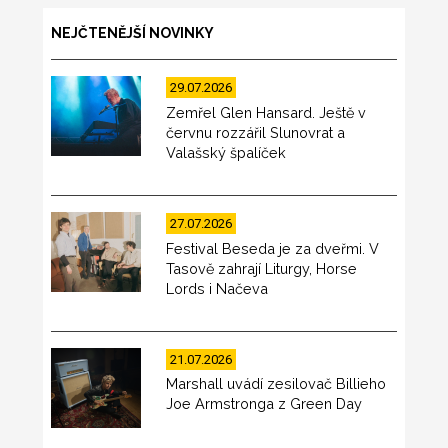
NEJČTENĚJŠÍ NOVINKY
29.07.2026
Zemřel Glen Hansard. Ještě v
červnu rozzářil Slunovrat a
Valašský špalíček
27.07.2026
Festival Beseda je za dveřmi. V
Tasově zahrají Liturgy, Horse
Lords i Načeva
21.07.2026
Marshall uvádí zesilovač Billieho
Joe Armstronga z Green Day