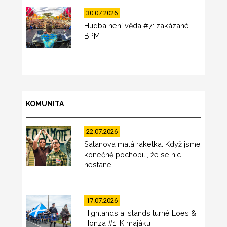
30.07.2026
Hudba není věda #7: zakázané
BPM
KOMUNITA
22.07.2026
Satanova malá raketka: Když jsme
konečně pochopili, že se nic
nestane
17.07.2026
Highlands a Islands turné Loes &
Honza #1: K majáku