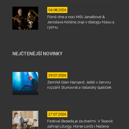
04.08.2026
Písně dne a noci Milli Janatkové &
Jaroslava Kořána zrají v dialogu hlasu a
rytmu
NEJČTENĚJŠÍ NOVINKY
29.07.2026
Zemřel Glen Hansard. Ještě v červnu
rozzářil Slunovrat a Valašský špalíček
27.07.2026
Festival Beseda je za dveřmi. V Tasově
zahrají Liturgy, Horse Lords i Načeva