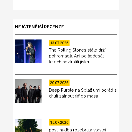
NEJČTENĚJŠÍ RECENZE
13.07.2026
The Rolling Stones stále drží
pohromadě. Ani po šedesáti
letech neztratili jiskru
20.07.2026
Deep Purple na Splat! umí pořád s
chutí zatnout riff do masa
15.07.2026
post-hudba rozebrala vlastní