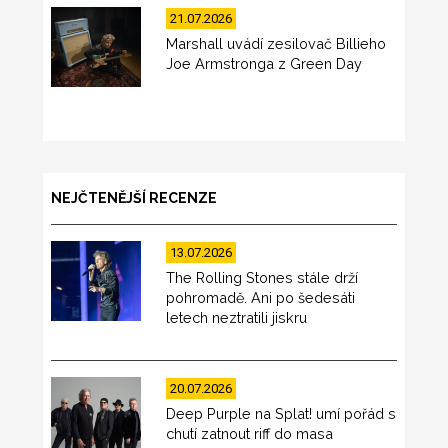
21.07.2026
Marshall uvádí zesilovač Billieho
Joe Armstronga z Green Day
NEJČTENĚJŠÍ RECENZE
13.07.2026
The Rolling Stones stále drží
pohromadě. Ani po šedesáti
letech neztratili jiskru
20.07.2026
Deep Purple na Splat! umí pořád s
chutí zatnout riff do masa