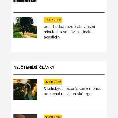
15.07.2026
post-hudba rozebrala vlastní
minulost a sestavila ji jinak –
akusticky
NEJČTENĚJŠÍ ČLÁNKY
07.08.2026
5 kritických názorů, které mohou
pocuchat muzikantské ego
05.08.2026