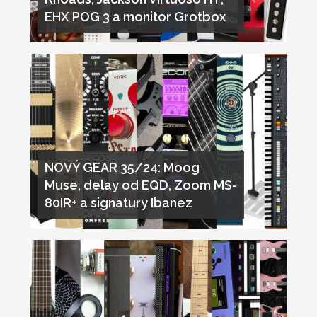
EHX POG 3 a monitor Grotbox
NOVÝ GEAR 35/24: Moog
Muse, delay od EQD, Zoom MS-
80IR+ a signatury Ibanez