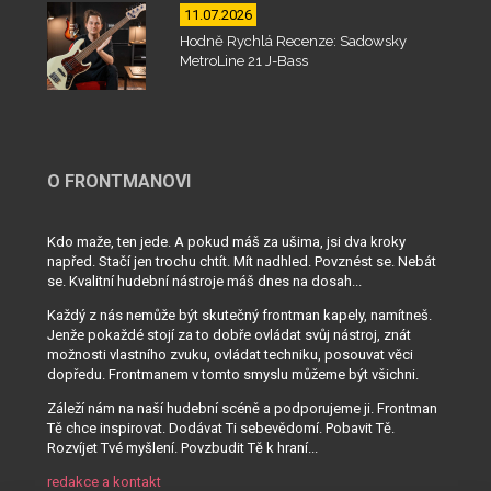
11.07.2026
Hodně Rychlá Recenze: Sadowsky
MetroLine 21 J-Bass
O FRONTMANOVI
Kdo maže, ten jede. A pokud máš za ušima, jsi dva kroky
napřed. Stačí jen trochu chtít. Mít nadhled. Povznést se. Nebát
se. Kvalitní hudební nástroje máš dnes na dosah...
Každý z nás nemůže být skutečný frontman kapely, namítneš.
Jenže pokaždé stojí za to dobře ovládat svůj nástroj, znát
možnosti vlastního zvuku, ovládat techniku, posouvat věci
dopředu. Frontmanem v tomto smyslu můžeme být všichni.
Záleží nám na naší hudební scéně a podporujeme ji. Frontman
Tě chce inspirovat. Dodávat Ti sebevědomí. Pobavit Tě.
Rozvíjet Tvé myšlení. Povzbudit Tě k hraní...
redakce a kontakt