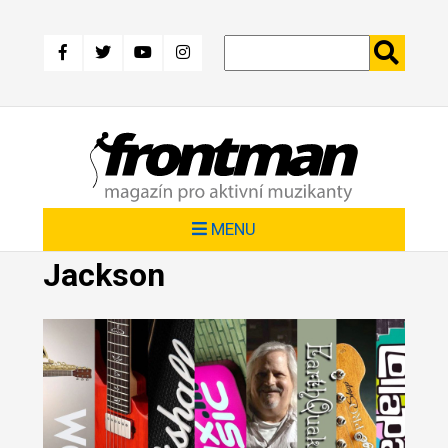
Přejít
k
hlavnímu
obsahu
MENU
Jackson