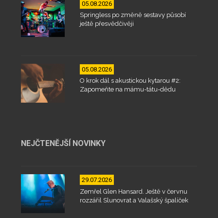
05.08.2026
Springless po změně sestavy působí
ještě přesvědčivěji
05.08.2026
O krok dál s akustickou kytarou #2:
Zapomeňte na mámu-tátu-dědu
NEJČTENĚJŠÍ NOVINKY
29.07.2026
Zemřel Glen Hansard. Ještě v červnu
rozzářil Slunovrat a Valašský špalíček