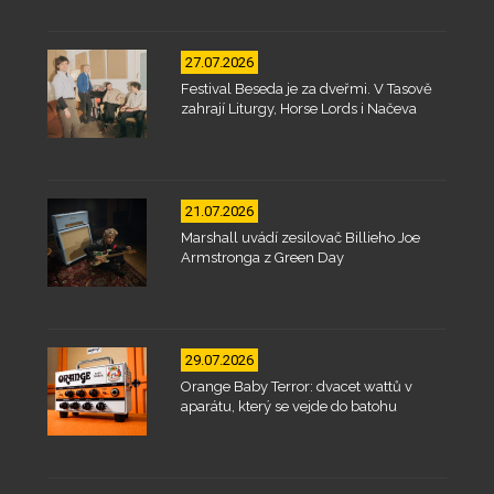
27.07.2026
Festival Beseda je za dveřmi. V Tasově
zahrají Liturgy, Horse Lords i Načeva
21.07.2026
Marshall uvádí zesilovač Billieho Joe
Armstronga z Green Day
29.07.2026
Orange Baby Terror: dvacet wattů v
aparátu, který se vejde do batohu