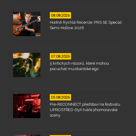
08.08.2026
Hodně Rychlá Recenze: PRS SE Special
Semi-Hollow 2026
07.08.2026
5 kritických názorů, které mohou
pocuchat muzikantské ego
05.08.2026
Pre-RECONNECT představí na festivalu
UPROSTŘED čtyři tváře jihomoravské
scény