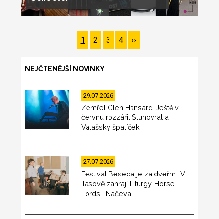
Pagination
Page
1
Page
2
Page
3
Page
4
Následující
››
stránka
NEJČTENĚJŠÍ NOVINKY
29.07.2026
Zemřel Glen Hansard. Ještě v
červnu rozzářil Slunovrat a
Valašský špalíček
27.07.2026
Festival Beseda je za dveřmi. V
Tasově zahrají Liturgy, Horse
Lords i Načeva