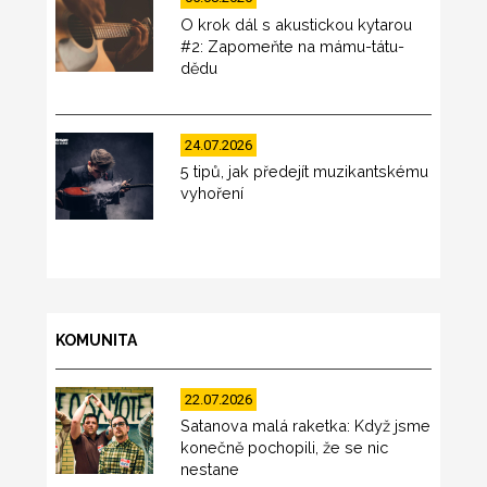
O krok dál s akustickou kytarou
#2: Zapomeňte na mámu-tátu-
dědu
24.07.2026
5 tipů, jak předejít muzikantskému
vyhoření
KOMUNITA
22.07.2026
Satanova malá raketka: Když jsme
konečně pochopili, že se nic
nestane