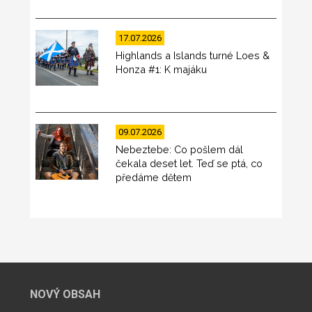
17.07.2026
Highlands a Islands turné Loes &
Honza #1: K majáku
09.07.2026
Nebeztebe: Co pošlem dál
čekala deset let. Teď se ptá, co
předáme dětem
NOVÝ OBSAH