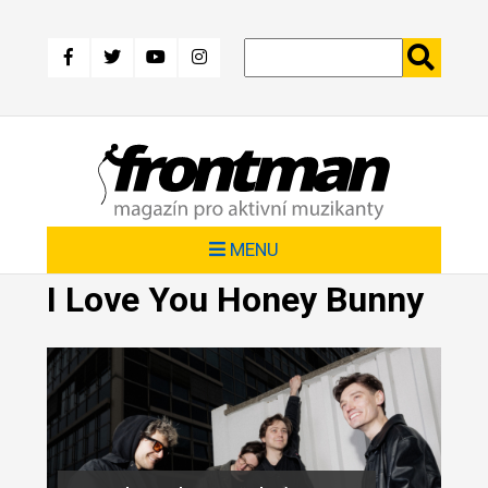
Přejít
k
hlavnímu
obsahu
MENU
I Love You Honey Bunny