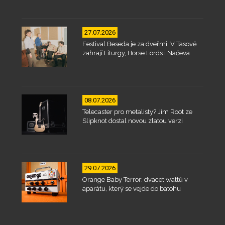
27.07.2026
Festival Beseda je za dveřmi. V Tasově
zahrají Liturgy, Horse Lords i Načeva
08.07.2026
Telecaster pro metalisty? Jim Root ze
Slipknot dostal novou zlatou verzi
29.07.2026
Orange Baby Terror: dvacet wattů v
aparátu, který se vejde do batohu