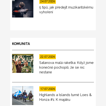
24.07.2026
5 tipů, jak předejít muzikantskému
vyhoření
KOMUNITA
22.07.2026
Satanova malá raketka: Když jsme
konečně pochopili, že se nic
nestane
17.07.2026
Highlands a Islands turné Loes &
Honza #1: K majáku