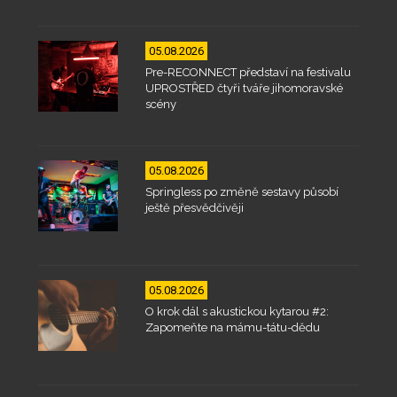
05.08.2026
Pre-RECONNECT představí na festivalu
UPROSTŘED čtyři tváře jihomoravské
scény
05.08.2026
Springless po změně sestavy působí
ještě přesvědčivěji
05.08.2026
O krok dál s akustickou kytarou #2:
Zapomeňte na mámu-tátu-dědu