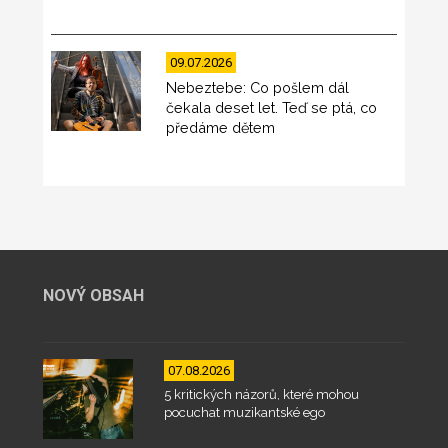
09.07.2026
Nebeztebe: Co pošlem dál
čekala deset let. Teď se ptá, co
předáme dětem
NOVÝ OBSAH
07.08.2026
5 kritických názorů, které mohou
pocuchat muzikantské ego