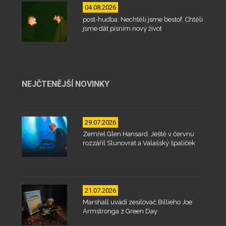
04.08.2026
post-hudba: Nechtěli jsme bestof. Chtěli
jsme dát písním nový život
NEJČTENĚJŠÍ NOVINKY
29.07.2026
Zemřel Glen Hansard. Ještě v červnu
rozzářil Slunovrat a Valašský špalíček
21.07.2026
Marshall uvádí zesilovač Billieho Joe
Armstronga z Green Day