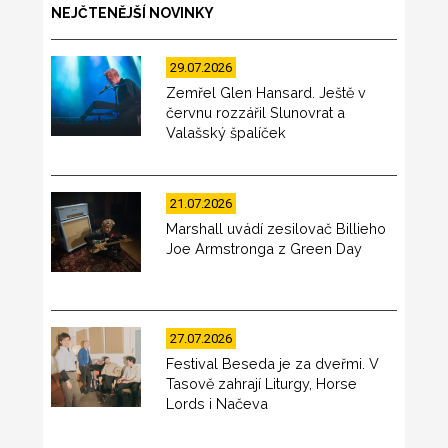
NEJČTENĚJŠÍ NOVINKY
29.07.2026
Zemřel Glen Hansard. Ještě v
červnu rozzářil Slunovrat a
Valašský špalíček
21.07.2026
Marshall uvádí zesilovač Billieho
Joe Armstronga z Green Day
27.07.2026
Festival Beseda je za dveřmi. V
Tasově zahrají Liturgy, Horse
Lords i Načeva