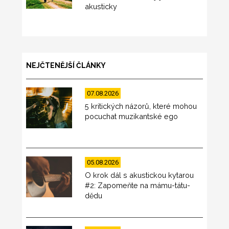
akusticky
NEJČTENĚJŠÍ ČLÁNKY
07.08.2026
5 kritických názorů, které mohou
pocuchat muzikantské ego
05.08.2026
O krok dál s akustickou kytarou
#2: Zapomeňte na mámu-tátu-
dědu