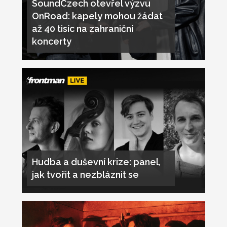
SoundCzech otevřel výzvu
OnRoad: kapely mohou žádat
až 40 tisíc na zahraniční
koncerty
Hudba a duševní krize: panel,
jak tvořit a nezbláznit se