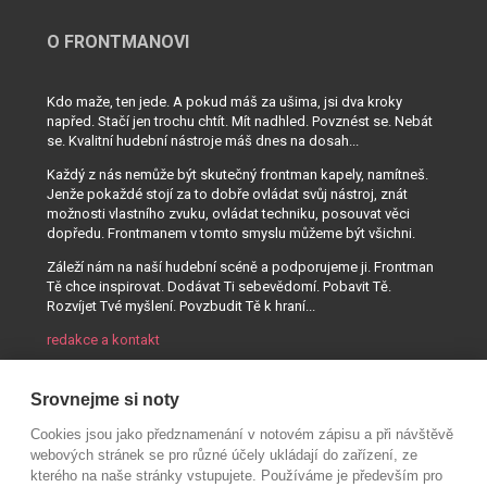
O FRONTMANOVI
Kdo maže, ten jede. A pokud máš za ušima, jsi dva kroky
napřed. Stačí jen trochu chtít. Mít nadhled. Povznést se. Nebát
se. Kvalitní hudební nástroje máš dnes na dosah...
Každý z nás nemůže být skutečný frontman kapely, namítneš.
Jenže pokaždé stojí za to dobře ovládat svůj nástroj, znát
možnosti vlastního zvuku, ovládat techniku, posouvat věci
dopředu. Frontmanem v tomto smyslu můžeme být všichni.
Záleží nám na naší hudební scéně a podporujeme ji. Frontman
Tě chce inspirovat. Dodávat Ti sebevědomí. Pobavit Tě.
Rozvíjet Tvé myšlení. Povzbudit Tě k hraní...
redakce a kontakt
Srovnejme si noty
Cookies jsou jako předznamenání v notovém zápisu a při návštěvě
webových stránek se pro různé účely ukládají do zařízení, ze
kterého na naše stránky vstupujete. Používáme je především pro