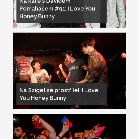
Na kafe s Davidem
Pomahačem #91: I Love You
Honey Bunny
Na Sziget se prostříleli I Love
You Honey Bunny