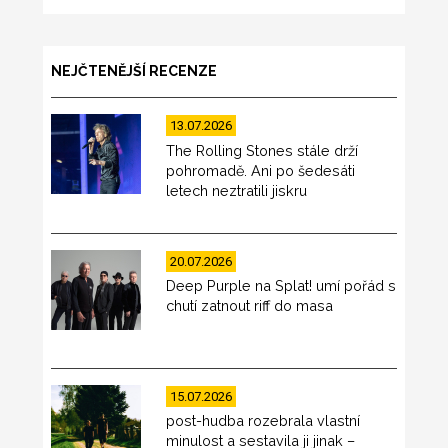
NEJČTENĚJŠÍ RECENZE
13.07.2026
The Rolling Stones stále drží
pohromadě. Ani po šedesáti
letech neztratili jiskru
20.07.2026
Deep Purple na Splat! umí pořád s
chutí zatnout riff do masa
15.07.2026
post-hudba rozebrala vlastní
minulost a sestavila ji jinak –