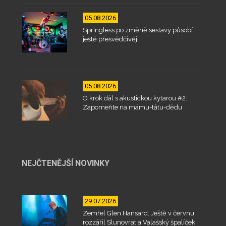
05.08.2026
Springless po změně sestavy působí
ještě přesvědčivěji
05.08.2026
O krok dál s akustickou kytarou #2:
Zapomeňte na mámu-tátu-dědu
NEJČTENĚJŠÍ NOVINKY
29.07.2026
Zemřel Glen Hansard. Ještě v červnu
rozzářil Slunovrat a Valašský špalíček