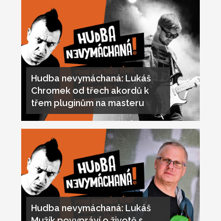
Hudba nevymáchaná: Lukáš
Chromek od třech akordů k
třem pluginům na masteru
Hudba nevymáchaná: Lukáš
Mužík povypráví o životě s