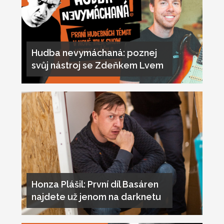
Hudba nevymáchaná: poznej
svůj nástroj se Zdeňkem Lvem
Honza Plášil: První díl Basáren
najdete už jenom na darknetu