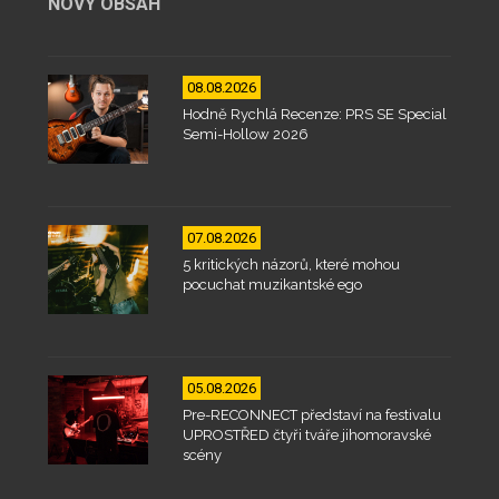
NOVÝ OBSAH
08.08.2026
Hodně Rychlá Recenze: PRS SE Special
Semi-Hollow 2026
07.08.2026
5 kritických názorů, které mohou
pocuchat muzikantské ego
05.08.2026
Pre-RECONNECT představí na festivalu
UPROSTŘED čtyři tváře jihomoravské
scény