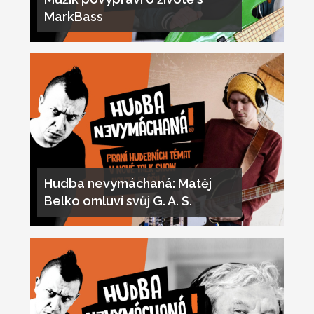
MarkBass
Hudba nevymáchaná: Matěj
Belko omluví svůj G. A. S.