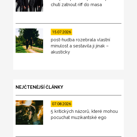
chutí zatnout riff do masa
15.07.2026
post-hudba rozebrala vlastní
minulost a sestavila ji jinak –
akusticky
NEJČTENĚJŠÍ ČLÁNKY
07.08.2026
5 kritických názorů, které mohou
pocuchat muzikantské ego