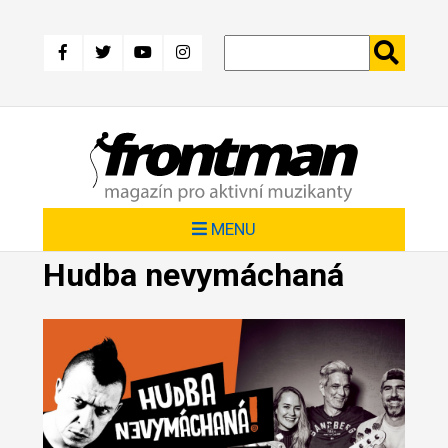
Přejít
k
hlavnímu
obsahu
MENU
Hudba nevymáchaná