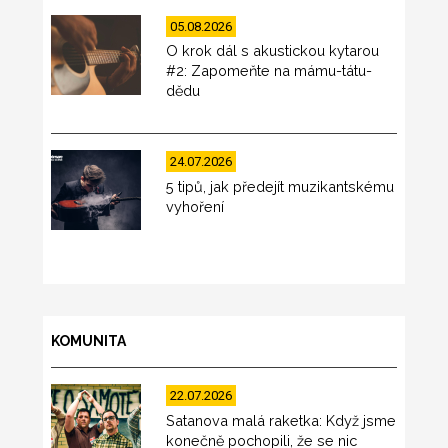
05.08.2026
O krok dál s akustickou kytarou
#2: Zapomeňte na mámu-tátu-
dědu
24.07.2026
5 tipů, jak předejít muzikantskému
vyhoření
KOMUNITA
22.07.2026
Satanova malá raketka: Když jsme
konečně pochopili, že se nic