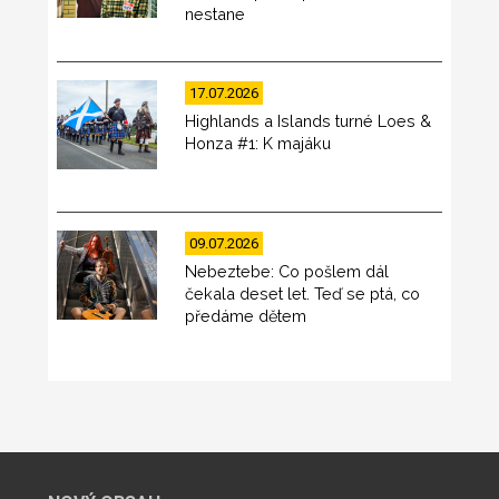
nestane
17.07.2026
Highlands a Islands turné Loes &
Honza #1: K majáku
09.07.2026
Nebeztebe: Co pošlem dál
čekala deset let. Teď se ptá, co
předáme dětem