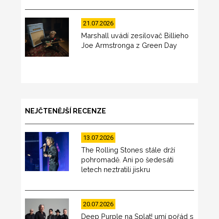
21.07.2026
Marshall uvádí zesilovač Billieho
Joe Armstronga z Green Day
NEJČTENĚJŠÍ RECENZE
13.07.2026
The Rolling Stones stále drží
pohromadě. Ani po šedesáti
letech neztratili jiskru
20.07.2026
Deep Purple na Splat! umí pořád s