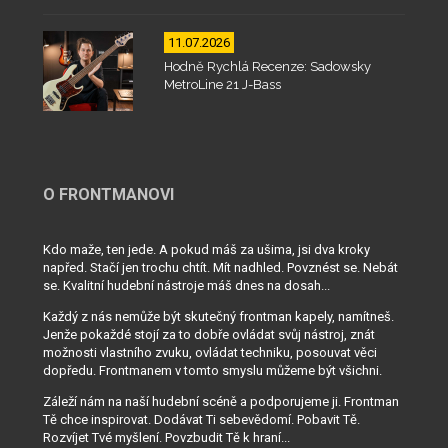
11.07.2026
Hodně Rychlá Recenze: Sadowsky
MetroLine 21 J-Bass
O FRONTMANOVI
Kdo maže, ten jede. A pokud máš za ušima, jsi dva kroky
napřed. Stačí jen trochu chtít. Mít nadhled. Povznést se. Nebát
se. Kvalitní hudební nástroje máš dnes na dosah...
Každý z nás nemůže být skutečný frontman kapely, namítneš.
Jenže pokaždé stojí za to dobře ovládat svůj nástroj, znát
možnosti vlastního zvuku, ovládat techniku, posouvat věci
dopředu. Frontmanem v tomto smyslu můžeme být všichni.
Záleží nám na naší hudební scéně a podporujeme ji. Frontman
Tě chce inspirovat. Dodávat Ti sebevědomí. Pobavit Tě.
Rozvíjet Tvé myšlení. Povzbudit Tě k hraní...