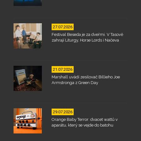
27.07.2026
Festival Beseda je za dveřmi. V Tasově
zahrají Liturgy, Horse Lords i Načeva
21.07.2026
Marshall uvádí zesilovač Billieho Joe
Armstronga z Green Day
29.07.2026
Orange Baby Terror: dvacet wattů v
aparátu, který se vejde do batohu