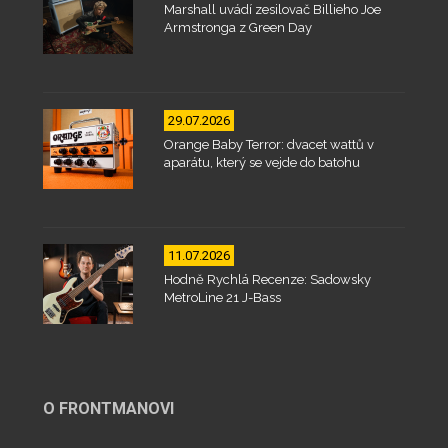
Marshall uvádí zesilovač Billieho Joe
Armstronga z Green Day
29.07.2026
Orange Baby Terror: dvacet wattů v
aparátu, který se vejde do batohu
11.07.2026
Hodně Rychlá Recenze: Sadowsky
MetroLine 21 J-Bass
O FRONTMANOVI