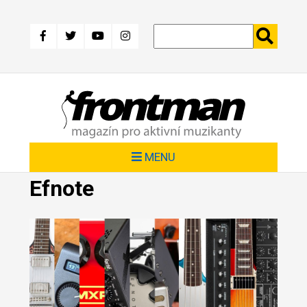
Přejít
k
hlavnímu
obsahu
MENU
Efnote