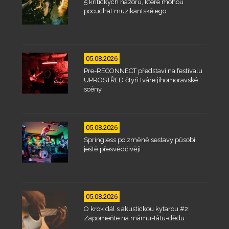
5 kritických názorů, které mohou
pocuchat muzikantské ego
05.08.2026
Pre-RECONNECT představí na festivalu
UPROSTŘED čtyři tváře jihomoravské
scény
05.08.2026
Springless po změně sestavy působí
ještě přesvědčivěji
05.08.2026
O krok dál s akustickou kytarou #2:
Zapomeňte na mámu-tátu-dědu