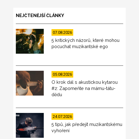
NEJČTENĚJŠÍ ČLÁNKY
07.08.2026
5 kritických názorů, které mohou
pocuchat muzikantské ego
05.08.2026
O krok dál s akustickou kytarou
#2: Zapomeňte na mámu-tátu-
dědu
24.07.2026
5 tipů, jak předejít muzikantskému
vyhoření