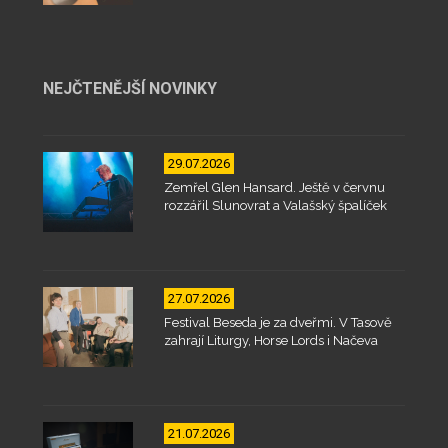
NEJČTENĚJŠÍ NOVINKY
29.07.2026
Zemřel Glen Hansard. Ještě v červnu
rozzářil Slunovrat a Valašský špalíček
27.07.2026
Festival Beseda je za dveřmi. V Tasově
zahrají Liturgy, Horse Lords i Načeva
21.07.2026