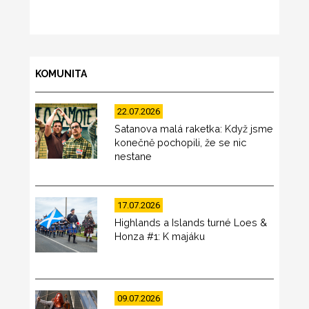
KOMUNITA
22.07.2026
Satanova malá raketka: Když jsme
konečně pochopili, že se nic
nestane
17.07.2026
Highlands a Islands turné Loes &
Honza #1: K majáku
09.07.2026