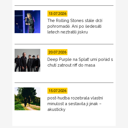
13.07.2026
The Rolling Stones stále drží
pohromadě. Ani po šedesáti
letech neztratili jiskru
20.07.2026
Deep Purple na Splat! umí pořád s
chutí zatnout riff do masa
15.07.2026
post-hudba rozebrala vlastní
minulost a sestavila ji jinak –
akusticky