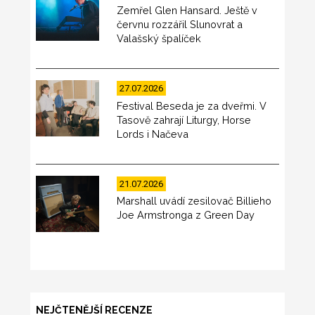
Zemřel Glen Hansard. Ještě v
červnu rozzářil Slunovrat a
Valašský špalíček
27.07.2026
Festival Beseda je za dveřmi. V
Tasově zahrají Liturgy, Horse
Lords i Načeva
21.07.2026
Marshall uvádí zesilovač Billieho
Joe Armstronga z Green Day
NEJČTENĚJŠÍ RECENZE