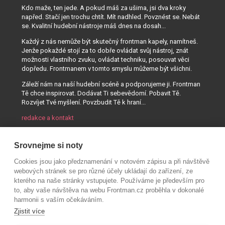
Kdo maže, ten jede. A pokud máš za ušima, jsi dva kroky
napřed. Stačí jen trochu chtít. Mít nadhled. Povznést se. Nebát
se. Kvalitní hudební nástroje máš dnes na dosah...
Každý z nás nemůže být skutečný frontman kapely, namítneš.
Jenže pokaždé stojí za to dobře ovládat svůj nástroj, znát
možnosti vlastního zvuku, ovládat techniku, posouvat věci
dopředu. Frontmanem v tomto smyslu můžeme být všichni.
Záleží nám na naší hudební scéně a podporujeme ji. Frontman
Tě chce inspirovat. Dodávat Ti sebevědomí. Pobavit Tě.
Rozvíjet Tvé myšlení. Povzbudit Tě k hraní...
redakce a kontakt
Srovnejme si noty
Cookies jsou jako předznamenání v notovém zápisu a při návštěvě
webových stránek se pro různé účely ukládají do zařízení, ze
kterého na naše stránky vstupujete. Používáme je především pro
to, aby vaše návštěva na webu Frontman.cz proběhla v dokonalé
harmonii s vaším očekáváním.
Zjistit více