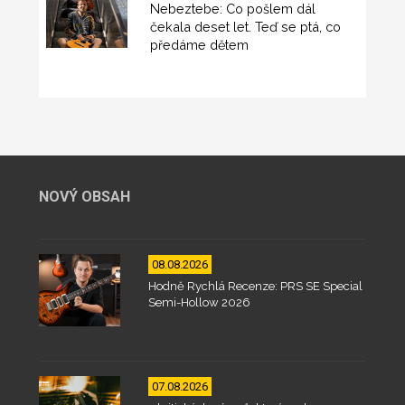
Nebeztebe: Co pošlem dál
čekala deset let. Teď se ptá, co
předáme dětem
NOVÝ OBSAH
08.08.2026
Hodně Rychlá Recenze: PRS SE Special
Semi-Hollow 2026
07.08.2026