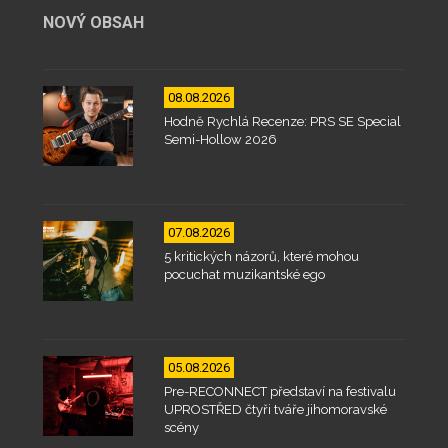
NOVÝ OBSAH
08.08.2026
Hodně Rychlá Recenze: PRS SE Special
Semi-Hollow 2026
07.08.2026
5 kritických názorů, které mohou
pocuchat muzikantské ego
05.08.2026
Pre-RECONNECT představí na festivalu
UPROSTŘED čtyři tváře jihomoravské
scény