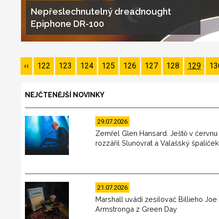
Nepřeslechnutelný dreadnought
Epiphone DR-100
Pagination
Předchozí
‹‹
Page
122
Page
123
Page
124
Page
125
Page
126
Page
127
Page
128
Page
129
Pa
13
stránka
NEJČTENĚJŠÍ NOVINKY
29.07.2026
Zemřel Glen Hansard. Ještě v červnu
rozzářil Slunovrat a Valašský špalíče
21.07.2026
Marshall uvádí zesilovač Billieho Joe
Armstronga z Green Day