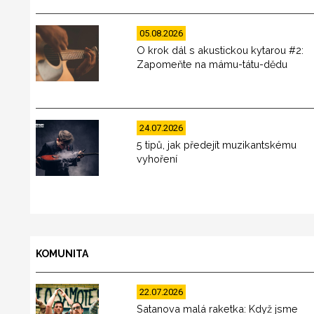
05.08.2026
O krok dál s akustickou kytarou #2:
Zapomeňte na mámu-tátu-dědu
24.07.2026
5 tipů, jak předejít muzikantskému
vyhoření
KOMUNITA
22.07.2026
Satanova malá raketka: Když jsme