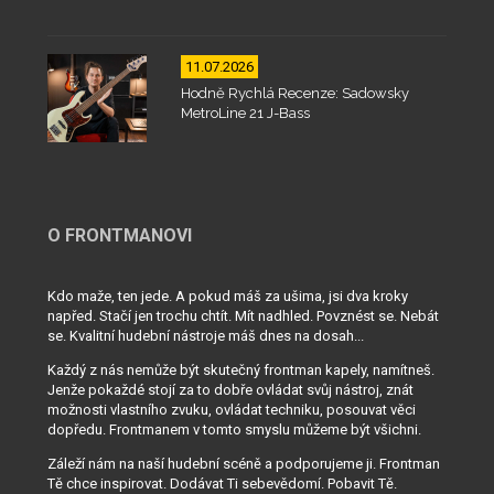
11.07.2026
Hodně Rychlá Recenze: Sadowsky
MetroLine 21 J-Bass
O FRONTMANOVI
Kdo maže, ten jede. A pokud máš za ušima, jsi dva kroky
napřed. Stačí jen trochu chtít. Mít nadhled. Povznést se. Nebát
se. Kvalitní hudební nástroje máš dnes na dosah...
Každý z nás nemůže být skutečný frontman kapely, namítneš.
Jenže pokaždé stojí za to dobře ovládat svůj nástroj, znát
možnosti vlastního zvuku, ovládat techniku, posouvat věci
dopředu. Frontmanem v tomto smyslu můžeme být všichni.
Záleží nám na naší hudební scéně a podporujeme ji. Frontman
Tě chce inspirovat. Dodávat Ti sebevědomí. Pobavit Tě.