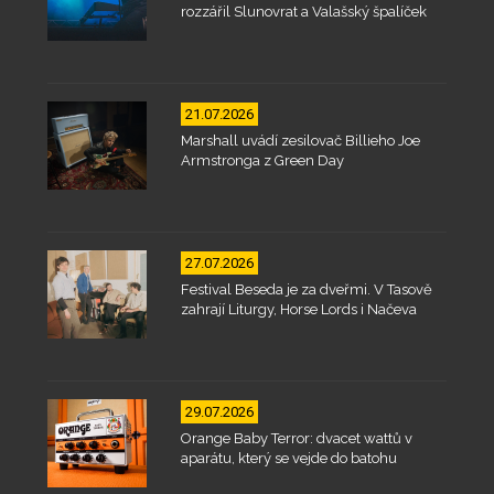
rozzářil Slunovrat a Valašský špalíček
21.07.2026
Marshall uvádí zesilovač Billieho Joe
Armstronga z Green Day
27.07.2026
Festival Beseda je za dveřmi. V Tasově
zahrají Liturgy, Horse Lords i Načeva
29.07.2026
Orange Baby Terror: dvacet wattů v
aparátu, který se vejde do batohu