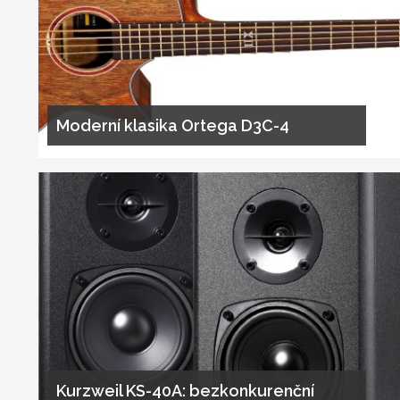
Moderní klasika Ortega D3C-4
Kurzweil KS-40A: bezkonkurenční