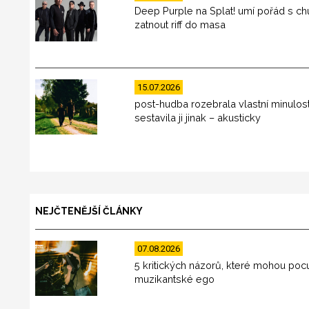
Deep Purple na Splat! umí pořád s chu
zatnout riff do masa
15.07.2026
post-hudba rozebrala vlastní minulos
sestavila ji jinak – akusticky
NEJČTENĚJŠÍ ČLÁNKY
07.08.2026
5 kritických názorů, které mohou poc
muzikantské ego