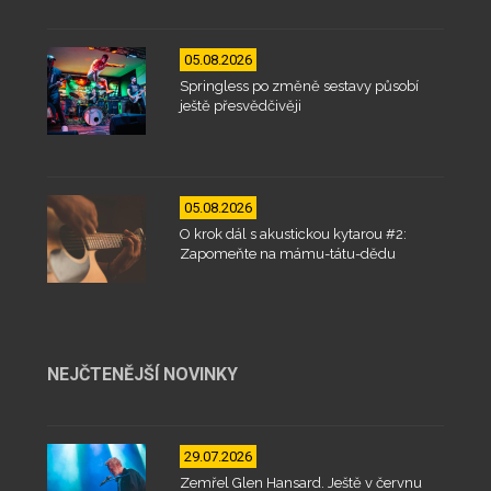
05.08.2026
Springless po změně sestavy působí
ještě přesvědčivěji
05.08.2026
O krok dál s akustickou kytarou #2:
Zapomeňte na mámu-tátu-dědu
NEJČTENĚJŠÍ NOVINKY
29.07.2026
Zemřel Glen Hansard. Ještě v červnu