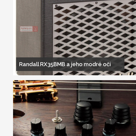
Randall RX35BMB a jeho modré oči