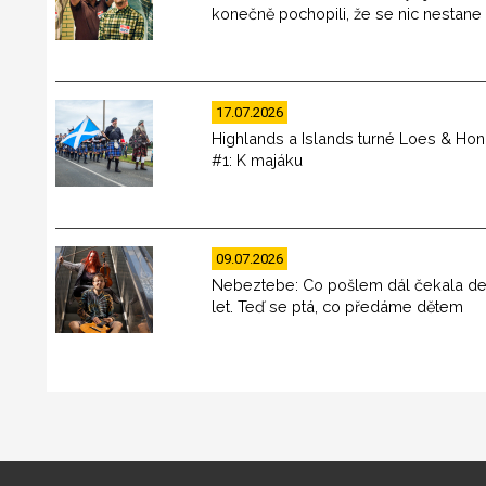
konečně pochopili, že se nic nestane
17.07.2026
Highlands a Islands turné Loes & Ho
#1: K majáku
09.07.2026
Nebeztebe: Co pošlem dál čekala de
let. Teď se ptá, co předáme dětem