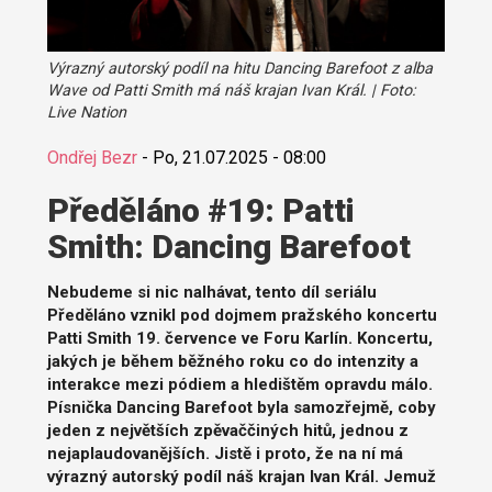
Výrazný autorský podíl na hitu Dancing Barefoot z alba
Wave od Patti Smith má náš krajan Ivan Král. | Foto:
Live Nation
Ondřej Bezr
-
Po, 21.07.2025 - 08:00
Předěláno #19: Patti
Smith: Dancing Barefoot
Nebudeme si nic nalhávat, tento díl seriálu
Předěláno vznikl pod dojmem pražského koncertu
Patti Smith 19. července ve Foru Karlín. Koncertu,
jakých je během běžného roku co do intenzity a
interakce mezi pódiem a hledištěm opravdu málo.
Písnička Dancing Barefoot byla samozřejmě, coby
jeden z největších zpěvaččiných hitů, jednou z
nejaplaudovanějších. Jistě i proto, že na ní má
výrazný autorský podíl náš krajan Ivan Král. Jemuž