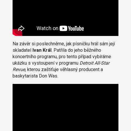
Na závěr si poslechněme, jak písničku hrál sám její
skladatel
Ivan Král
. Patřila do jeho běžného
koncertního programu, pro tento případ vybíráme
ukázku s vystoupení v programu
Detroit All-Star
Revue
, kterou zaštiťuje věhlasný producent a
baskytarista Don Was.