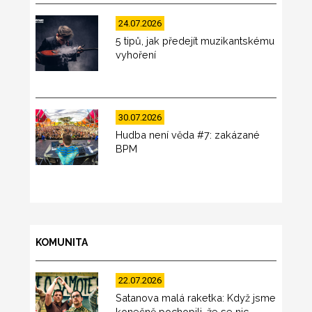
24.07.2026
5 tipů, jak předejít muzikantskému
vyhoření
30.07.2026
Hudba není věda #7: zakázané
BPM
KOMUNITA
22.07.2026
Satanova malá raketka: Když jsme
konečně pochopili, že se nic