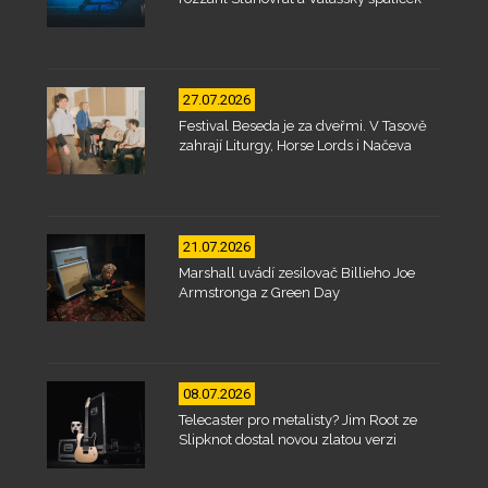
27.07.2026
Festival Beseda je za dveřmi. V Tasově
zahrají Liturgy, Horse Lords i Načeva
21.07.2026
Marshall uvádí zesilovač Billieho Joe
Armstronga z Green Day
08.07.2026
Telecaster pro metalisty? Jim Root ze
Slipknot dostal novou zlatou verzi