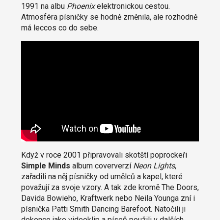
1991 na albu
Phoenix
elektronickou cestou.
Atmosféra písničky se hodně změnila, ale rozhodně
má leccos co do sebe.
Když v roce 2001 připravovali skotští poprockeři
Simple Minds
album coververzí
Neon Lights
,
zařadili na něj písničky od umělců a kapel, které
považují za svoje vzory. A tak zde kromě The Doors,
Davida Bowieho, Kraftwerk nebo Neila Younga zní i
písnička Patti Smith Dancing Barefoot. Natočili ji
dokonce jako videoklip a píseň použili v dalších