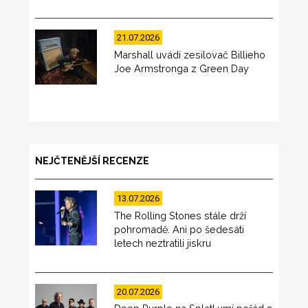
21.07.2026
Marshall uvádí zesilovač Billieho
Joe Armstronga z Green Day
NEJČTENĚJŠÍ RECENZE
13.07.2026
The Rolling Stones stále drží
pohromadě. Ani po šedesáti
letech neztratili jiskru
20.07.2026