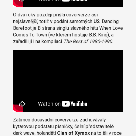
O dva roky později přišla coververze asi
nejslavnější, totiž v podání samotných
U2
. Dancing
Barefoot je B strana singlu slavného hitu When Love
Comes To Town (ve kterém hostuje B.B. King), a
zařadili ji i na kompilaci
The Best of 1980-1990
.
Zatímco dosavadní coververze zachovávaly
kytarovou podstatu písničky, čelní představitelé
dark wave, holandští
Clan of Xymox
na to šli v roce