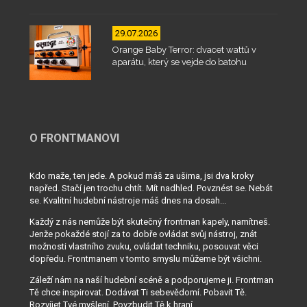
29.07.2026
Orange Baby Terror: dvacet wattů v
aparátu, který se vejde do batohu
O FRONTMANOVI
Kdo maže, ten jede. A pokud máš za ušima, jsi dva kroky
napřed. Stačí jen trochu chtít. Mít nadhled. Povznést se. Nebát
se. Kvalitní hudební nástroje máš dnes na dosah...
Každý z nás nemůže být skutečný frontman kapely, namítneš.
Jenže pokaždé stojí za to dobře ovládat svůj nástroj, znát
možnosti vlastního zvuku, ovládat techniku, posouvat věci
dopředu. Frontmanem v tomto smyslu můžeme být všichni.
Záleží nám na naší hudební scéně a podporujeme ji. Frontman
Tě chce inspirovat. Dodávat Ti sebevědomí. Pobavit Tě.
Rozvíjet Tvé myšlení. Povzbudit Tě k hraní...