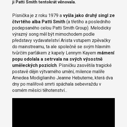
ji Patti Smith tentokrát věnovala.
Písnička je z roku 1979 a
vyšla jako druhý singl ze
čtvrtého alba Patti Smith
(a třetího a posledního
podepsaného celou Patti Smith Group). Melodicky
výrazný song měl být mimochodem podle
představy vydavatelství Arista vstupem zpěvačky
do mainstreamu, ta ale společně se svým hlavním
tvůrčím parťákem z kapely Lennym Kayem
mámení
popu odolala a setrvala na svých výsostně
uměleckých pozicích
. Písničku zasvětila tragické
postavě dějin výtvarného umění, milence malíře
Amedea Modiglianiho Jeanne Hebuterne, která dva
dny po malířově smrti spáchala sebevraždu v
osmém měsíci těhotenství...