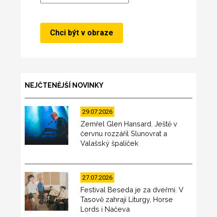
NEJČTENĚJŠÍ NOVINKY
29.07.2026
Zemřel Glen Hansard. Ještě v
červnu rozzářil Slunovrat a
Valašský špalíček
27.07.2026
Festival Beseda je za dveřmi. V
Tasově zahrají Liturgy, Horse
Lords i Načeva