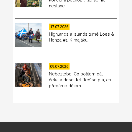
nestane
17.07.2026
Highlands a Islands turné Loes &
Honza #1: K majáku
09.07.2026
Nebeztebe: Co pošlem dál
čekala deset let. Teď se ptá, co
předáme dětem