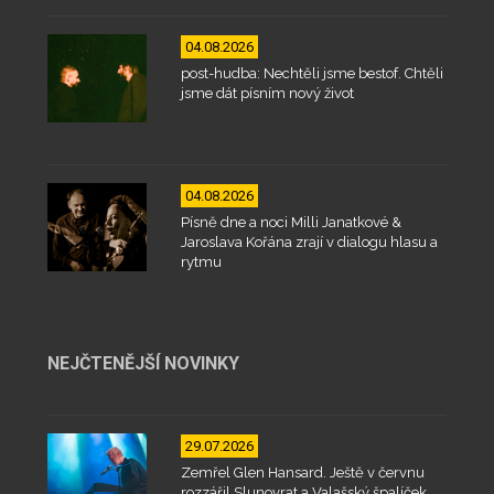
04.08.2026
post-hudba: Nechtěli jsme bestof. Chtěli
jsme dát písním nový život
04.08.2026
Písně dne a noci Milli Janatkové &
Jaroslava Kořána zrají v dialogu hlasu a
rytmu
NEJČTENĚJŠÍ NOVINKY
29.07.2026
Zemřel Glen Hansard. Ještě v červnu
rozzářil Slunovrat a Valašský špalíček