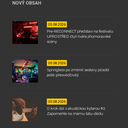
NOVÝ OBSAH
05.08.2026
Pre-RECONNECT představí na festivalu
UPROSTŘED čtyři tváře jihomoravské
scény
05.08.2026
Springless po změně sestavy působí
ještě přesvědčivěji
05.08.2026
O krok dál s akustickou kytarou #2:
Zapomeňte na mámu-tátu-dědu