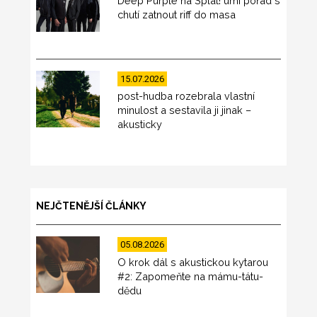
Deep Purple na Splat! umí pořád s
chutí zatnout riff do masa
15.07.2026
post-hudba rozebrala vlastní
minulost a sestavila ji jinak –
akusticky
NEJČTENĚJŠÍ ČLÁNKY
05.08.2026
O krok dál s akustickou kytarou
#2: Zapomeňte na mámu-tátu-
dědu