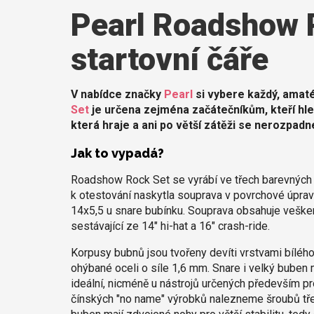
Pearl Roadshow R
startovní čáře
V nabídce značky
Pearl
si vybere každý, amaté
Set
je určena zejména začátečníkům, kteří hle
která hraje a ani po větší zátěži se nerozpadn
Jak to vypadá?
Roadshow Rock Set se vyrábí ve třech barevných v
k otestování naskytla souprava v povrchové úprav
14x5,5 u snare bubínku. Souprava obsahuje vešker
sestávající ze 14" hi-hat a 16" crash-ride.
Korpusy bubnů jsou tvořeny devíti vrstvami bílého t
ohýbané oceli o síle 1,6 mm. Snare i velký buben
ideální, nicméně u nástrojů určených především pr
čínských "no name" výrobků nalezneme šroubů třeba