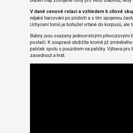
buben mají zdvojené nohy pro větší stabilitu, tedy
V dané cenové relaci a vzhledem k cílové skup
nějaké harcování po pódiích a s tím spojenou čast
Uchycení tomů je bohužel vrtané do korpusů, ale 
Bubny jsou osazeny jednovrstvými převozovými bl
postačí. K soupravě obdržíte kromě již zmíněného
paliček spolu s pouzdrem na paličky. Výbava pro
zasednout a hrát.