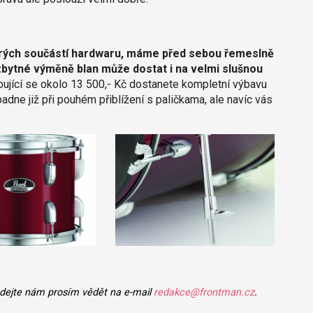
erých součástí hardwaru, máme před sebou řemeslně
bytné výměně blan může dostat i na velmi slušnou
ující se okolo 13 500,- Kč dostanete kompletní výbavu
adne již při pouhém přiblížení s paličkama, ale navíc vás
 dejte nám prosím vědět na e-mail
redakce@frontman.cz
.