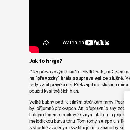
Jak to hraje?
Díky převozovým blánám chvíli trvalo, než jsem na
na "převozky" hrála souprava velice slušně.
Ve
tedy začít právě u něj. Překvapil mě slušnou mírou
použití kvalitnějších blan.
Velké bubny patří k silným stránkám firmy Pearl a
byl příjemně překvapen. Ani přepravní blány zcela 
hutným tónem s rockově řízným atakem a příjemn
melodickou barvu tónu. Tom tomy se spolu s floor
s vhodně zvolenými kvalitnějšími blánami by se zvu