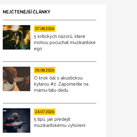
NEJČTENĚJŠÍ ČLÁNKY
07.08.2026
5 kritických názorů, které
mohou pocuchat muzikantské
ego
05.08.2026
O krok dál s akustickou
kytarou #2: Zapomeňte na
mámu-tátu-dědu
24.07.2026
5 tipů, jak předejít
muzikantskému vyhoření