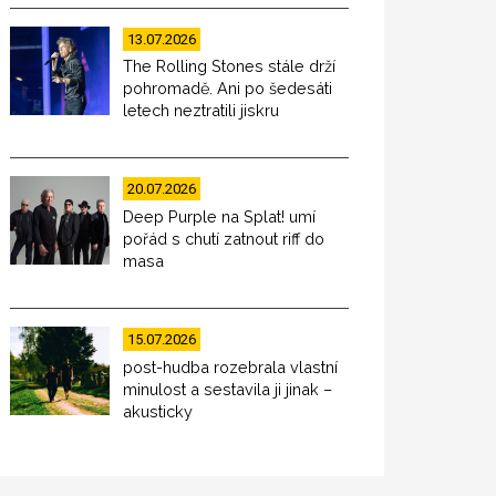
13.07.2026
The Rolling Stones stále drží
pohromadě. Ani po šedesáti
letech neztratili jiskru
20.07.2026
Deep Purple na Splat! umí
pořád s chutí zatnout riff do
masa
15.07.2026
post-hudba rozebrala vlastní
minulost a sestavila ji jinak –
akusticky