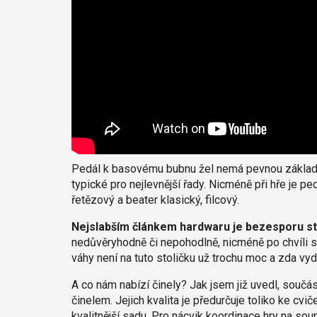
Pedál k basovému bubnu žel nemá pevnou základnu
typické pro nejlevnější řady. Nicméně při hře je pe
řetězový a beater klasický, filcový.
Nejslabším článkem hardwaru je bezesporu st
nedůvěryhodně či nepohodlně, nicméně po chvíli s
váhy není na tuto stoličku už trochu moc a zda vydr
A co nám nabízí činely? Jak jsem již uvedl, součást
činelem. Jejich kvalita je předurčuje toliko ke cvič
kvalitnější sadu. Pro nácvik koordinace hry na sou