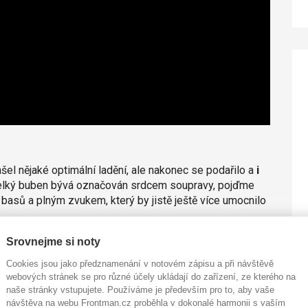
šel nějaké optimální ladění, ale nakonec se podařilo a
i
lký buben bývá označován srdcem soupravy, pojďme
 basů a plným zvukem, který by jistě ještě více umocnilo
 ani tento není výjimkou. Co se tom tomů týče, i zde jsem
Srovnejme si noty
nepotlačily jejich zvukový potenciál, který se vyznačuje
Cookies jsou jako předznamenání v notovém zápisu a při návštěvě
ým dozvukem. Při vyšším ladění mají velmi hezkou
webových stránek se pro různé účely ukládají do zařízení, ze kterého na
 tomem hezky pojí a zvuk se neslévá. Také zde platí, že
naše stránky vstupujete. Používáme je především pro to, aby vaše
k určitě posunul na další level.
návštěva na webu Frontman.cz proběhla v dokonalé harmonii s vaším