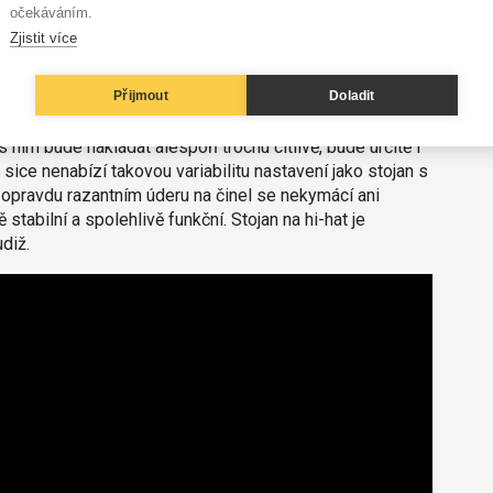
očekáváním.
ěž velice slušně, dynamicky a bez zbytečného přeznění.
Zjistit více
vě dobře "prolézá" soupravou. Rim shot je řízný a zvonivý
epší blány. Jednoduchý mechanismus struníku funguje
Přijmout
Doladit
ivě. Tím se dostáváme k hardwaru.
ím bude nakládat alespoň trochu citlivě, bude určitě i
 sice nenabízí takovou variabilitu nastavení jako stojan s
opravdu razantním úderu na činel se nekymácí ani
tabilní a spolehlivě funkční. Stojan na hi-hat je
diž.