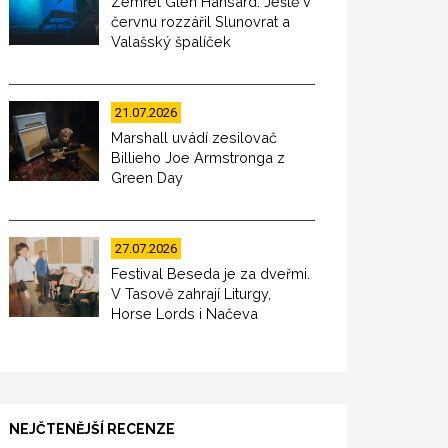
Zemřel Glen Hansard. Ještě v
červnu rozzářil Slunovrat a
Valašský špalíček
21.07.2026
Marshall uvádí zesilovač
Billieho Joe Armstronga z
Green Day
27.07.2026
Festival Beseda je za dveřmi.
V Tasově zahrají Liturgy,
Horse Lords i Načeva
NEJČTENĚJŠÍ RECENZE