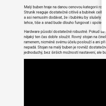
Malý buben hraje na danou cenovou kategorii rovn
Struník reaguje dostatečně citlivě a bubínek celko
a asi nemusím dodávat, že i bubínku by slušely l
lehce, tiše a snad bude dlouho fungovat i spolehl
Hardware působí dostatečně robustně. Pokud se s n
nějaký ten čas dobře sloužit. Rovný stojan na činel
ramenem, nicméně svému účelu poslouží a ani při 
nepadá. Stojan na malý buben je rovněž dostatečně s
jednoduchý, bez širších možností nastavení, ale bu