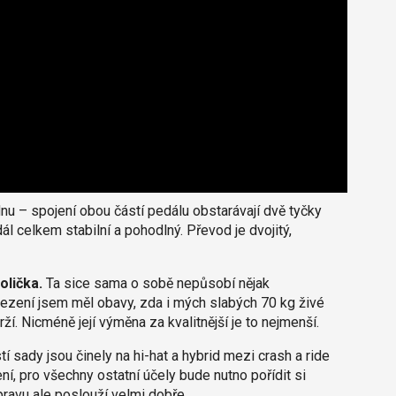
 – spojení obou částí pedálu obstarávají dvě tyčky
dál celkem stabilní a pohodlný. Převod je dvojitý,
olička.
Ta sice sama o sobě nepůsobí nějak
ezení jsem měl obavy, zda i mých slabých 70 kg živé
ží. Nicméně její výměna za kvalitnější je to nejmenší.
í sady jsou činely na hi-hat a hybrid mezi crash a ride
ení, pro všechny ostatní účely bude nutno pořídit si
pravu ale poslouží velmi dobře.