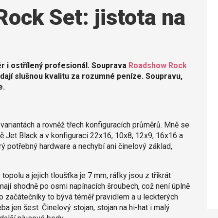
ock Set: jistota na
r i ostřílený profesionál. Souprava
Roadshow Rock
dají slušnou kvalitu za rozumné peníze. Soupravu,
e.
ariantách a rovněž třech konfiguracích průměrů. Mně se
ě Jet Black a v konfiguraci 22x16, 10x8, 12x9, 16x16 a
ý potřebný hardware a nechybí ani činelový základ,
opolu a jejich tloušťka je 7 mm, ráfky jsou z třikrát
 mají shodně po osmi napínacích šroubech, což není úplně
o začátečníky to bývá téměř pravidlem a u leckterých
 jen šest. Činelový stojan, stojan na hi-hat i malý