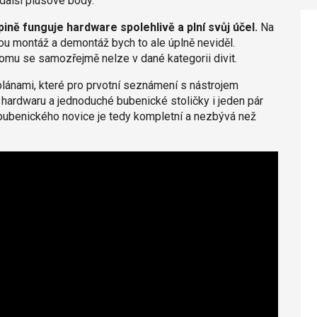
 další plusové body.
ině funguje hardware spolehlivě a plní svůj účel.
Na
ou montáž a demontáž bych to ale úplně neviděl.
tomu se samozřejmě nelze v dané kategorii divit.
ánami, které pro prvotní seznámení s nástrojem
 hardwaru a jednoduché bubenické stoličky i jeden pár
 bubenického novice je tedy kompletní a nezbývá než