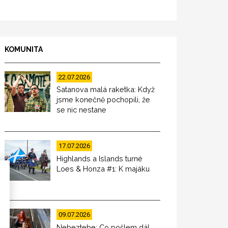
KOMUNITA
22.07.2026
Satanova malá raketka: Když
jsme konečně pochopili, že
se nic nestane
17.07.2026
Highlands a Islands turné
Loes & Honza #1: K majáku
09.07.2026
Nebeztebe: Co pošlem dál