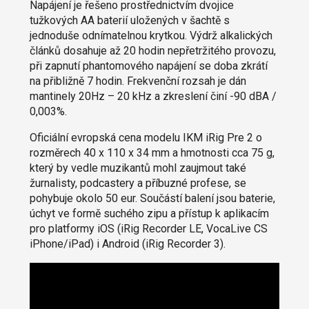
Napájení je řešeno prostřednictvím dvojice
tužkových AA baterií uložených v šachtě s
jednoduše odnímatelnou krytkou. Výdrž alkalických
článků dosahuje až 20 hodin nepřetržitého provozu,
při zapnutí phantomového napájení se doba zkrátí
na přibližně 7 hodin. Frekvenční rozsah je dán
mantinely 20Hz – 20 kHz a zkreslení činí -90 dBA /
0,003%.
Oficiální evropská cena modelu IKM iRig Pre 2 o
rozměrech 40 x 110 x 34 mm a hmotnosti cca 75 g,
který by vedle muzikantů mohl zaujmout také
žurnalisty, podcastery a příbuzné profese, se
pohybuje okolo 50 eur. Součástí balení jsou baterie,
úchyt ve formě suchého zipu a přístup k aplikacím
pro platformy iOS (iRig Recorder LE, VocaLive CS
iPhone/iPad) i Android (iRig Recorder 3).