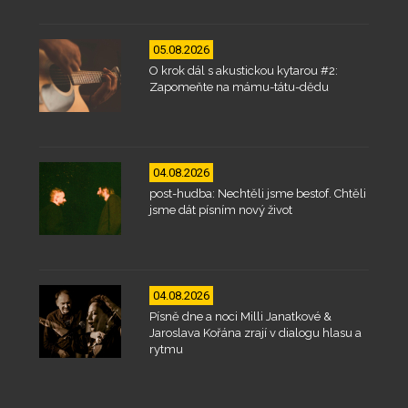
05.08.2026
O krok dál s akustickou kytarou #2:
Zapomeňte na mámu-tátu-dědu
04.08.2026
post-hudba: Nechtěli jsme bestof. Chtěli
jsme dát písním nový život
04.08.2026
Písně dne a noci Milli Janatkové &
Jaroslava Kořána zrají v dialogu hlasu a
rytmu