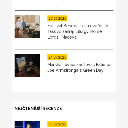
27.07.2026
Festival Beseda je za dveřmi. V
Tasově zahrají Liturgy, Horse
Lords i Načeva
21.07.2026
Marshall uvádí zesilovač Billieho
Joe Armstronga z Green Day
NEJČTENĚJŠÍ RECENZE
13.07.2026