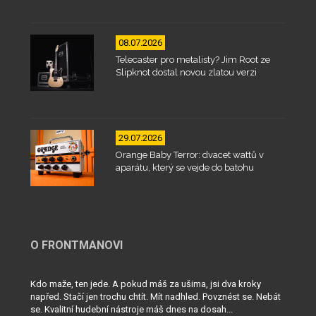
08.07.2026
Telecaster pro metalisty? Jim Root ze
Slipknot dostal novou zlatou verzi
29.07.2026
Orange Baby Terror: dvacet wattů v
aparátu, který se vejde do batohu
O FRONTMANOVI
Kdo maže, ten jede. A pokud máš za ušima, jsi dva kroky
napřed. Stačí jen trochu chtít. Mít nadhled. Povznést se. Nebát
se. Kvalitní hudební nástroje máš dnes na dosah...