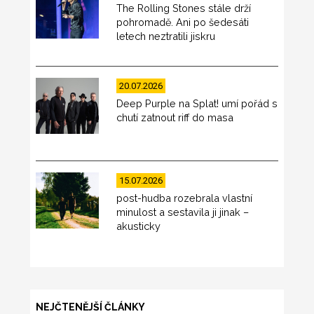
The Rolling Stones stále drží
pohromadě. Ani po šedesáti
letech neztratili jiskru
20.07.2026
Deep Purple na Splat! umí pořád s
chutí zatnout riff do masa
15.07.2026
post-hudba rozebrala vlastní
minulost a sestavila ji jinak –
akusticky
NEJČTENĚJŠÍ ČLÁNKY