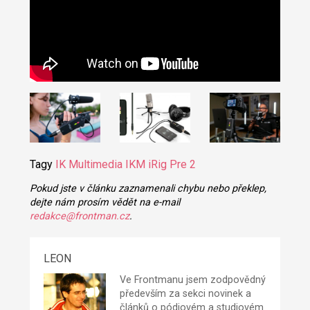
Tagy
IK Multimedia
IKM iRig Pre 2
Pokud jste v článku zaznamenali chybu nebo překlep,
dejte nám prosím vědět na e-mail
redakce@frontman.cz
.
LEON
Ve Frontmanu jsem zodpovědný
především za sekci novinek a
článků o pódiovém a studiovém