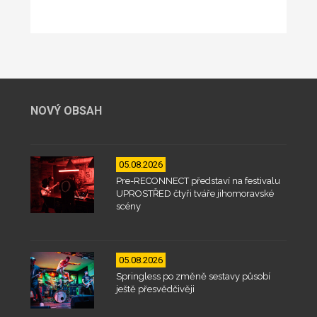
NOVÝ OBSAH
05.08.2026
Pre-RECONNECT představí na festivalu
UPROSTŘED čtyři tváře jihomoravské
scény
05.08.2026
Springless po změně sestavy působí
ještě přesvědčivěji