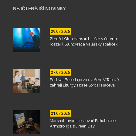
NEJČTENĚJŠÍ NOVINKY
29.07.2026
Zemřel Glen Hansard. Ještě v červnu
rozzářil Slunovrat a Valašský špalíček
27.07.2026
Festival Beseda je za dveřmi. V Tasově
zahrají Liturgy, Horse Lords i Načeva
21.07.2026
Marshall uvádí zesilovač Billieho Joe
Armstronga z Green Day