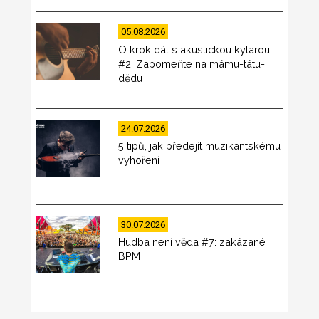
05.08.2026
O krok dál s akustickou kytarou
#2: Zapomeňte na mámu-tátu-
dědu
24.07.2026
5 tipů, jak předejít muzikantskému
vyhoření
30.07.2026
Hudba není věda #7: zakázané
BPM