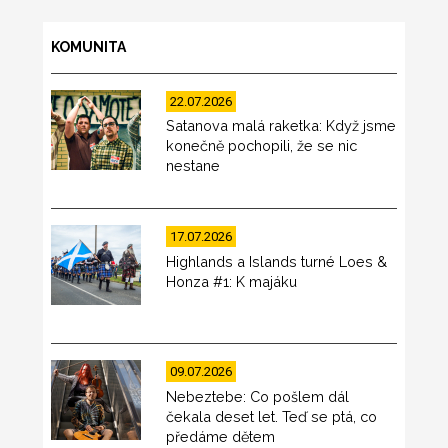
KOMUNITA
22.07.2026
Satanova malá raketka: Když jsme
konečně pochopili, že se nic
nestane
17.07.2026
Highlands a Islands turné Loes &
Honza #1: K majáku
09.07.2026
Nebeztebe: Co pošlem dál
čekala deset let. Teď se ptá, co
předáme dětem