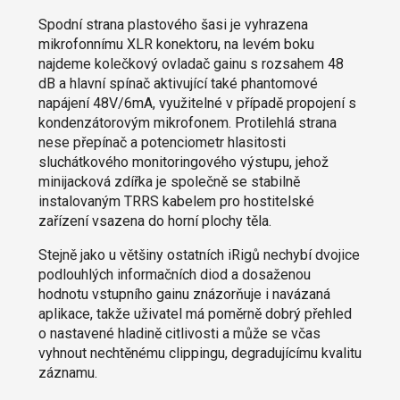
Spodní strana plastového šasi je vyhrazena
mikrofonnímu XLR konektoru, na levém boku
najdeme kolečkový ovladač gainu s rozsahem 48
dB a hlavní spínač aktivující také phantomové
napájení 48V/6mA, využitelné v případě propojení s
kondenzátorovým mikrofonem. Protilehlá strana
nese přepínač a potenciometr hlasitosti
sluchátkového monitoringového výstupu, jehož
minijacková zdířka je společně se stabilně
instalovaným TRRS kabelem pro hostitelské
zařízení vsazena do horní plochy těla.
Stejně jako u většiny ostatních iRigů nechybí dvojice
podlouhlých informačních diod a dosaženou
hodnotu vstupního gainu znázorňuje i navázaná
aplikace, takže uživatel má poměrně dobrý přehled
o nastavené hladině citlivosti a může se včas
vyhnout nechtěnému clippingu, degradujícímu kvalitu
záznamu.