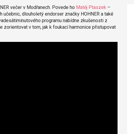
HNER večer v Modřanech. Povede ho
Matěj Ptaszek
–
ch učebnic, dlouholetý endorser značky HOHNER a také
evadesátiminutového programu nabídne zkušenosti z
 zorientovat v tom, jak k foukací harmonice přistupovat