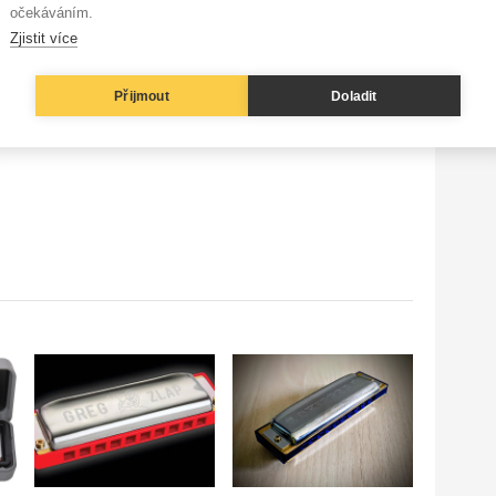
očekáváním.
Zjistit více
 dejte nám prosím vědět na e-mail
redakce@frontman.cz
.
Přijmout
Doladit