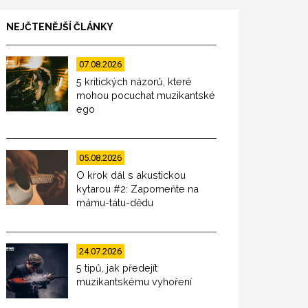
NEJČTENĚJŠÍ ČLÁNKY
07.08.2026
5 kritických názorů, které
mohou pocuchat muzikantské
ego
05.08.2026
O krok dál s akustickou
kytarou #2: Zapomeňte na
mámu-tátu-dědu
24.07.2026
5 tipů, jak předejít
muzikantskému vyhoření