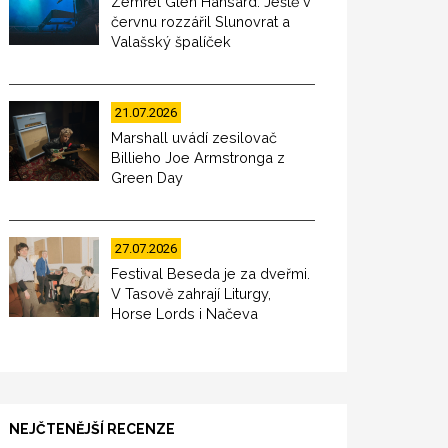
Zemřel Glen Hansard. Ještě v
červnu rozzářil Slunovrat a
Valašský špalíček
21.07.2026
Marshall uvádí zesilovač
Billieho Joe Armstronga z
Green Day
27.07.2026
Festival Beseda je za dveřmi.
V Tasově zahrají Liturgy,
Horse Lords i Načeva
NEJČTENĚJŠÍ RECENZE