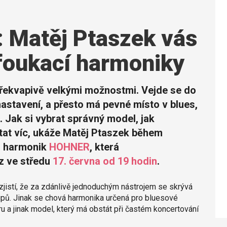
 Matěj Ptaszek vás
foukací harmoniky
překvapivě velkými možnostmi. Vejde se do
nastavení, a přesto má pevné místo v blues,
h. Jak si vybrat správný model, jak
stat víc, ukáže Matěj Ptaszek během
h harmonik
HOHNER
, která
z ve středu
17. června od 19 hodin
.
 zjistí, že za zdánlivě jednoduchým nástrojem se skrývá
tupů. Jinak se chová harmonika určená pro bluesové
hru a jinak model, který má obstát při častém koncertování