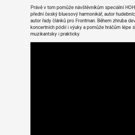
Právě v tom pomůže návštěvníkům speciální HO
přední český bluesový harmonikář, autor hudební
autor řady článků pro Frontman. Během zhruba d
koncertních pódií i výuky a pomůže hráčům lépe se
muzikantsky i prakticky.