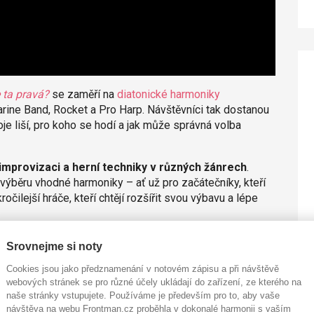
 ta pravá?
se zaměří na
diatonické harmoniky
rine Band, Rocket a Pro Harp. Návštěvníci tak dostanou
je liší, pro koho se hodí a jak může správná volba
, improvizaci a herní techniky v různých žánrech
.
výběru vhodné harmoniky – ať už pro začátečníky, kteří
očilejší hráče, kteří chtějí rozšířit svou výbavu a lépe
mbola o sadu foukacích harmonik HOHNER Rocket
Srovnejme si noty
harmonika láká, už na ni hrajete, nebo chcete zjistit, co
Cookies jsou jako předznamenání v notovém zápisu a při návštěvě
kušeného hráče, tenhle večer by vám neměl utéct.
webových stránek se pro různé účely ukládají do zařízení, ze kterého na
naše stránky vstupujete. Používáme je především pro to, aby vaše
řanské prodejně Kytary.cz. Vstup je zdarma po
návštěva na webu Frontman.cz proběhla v dokonalé harmonii s vaším
ávštěvníků.