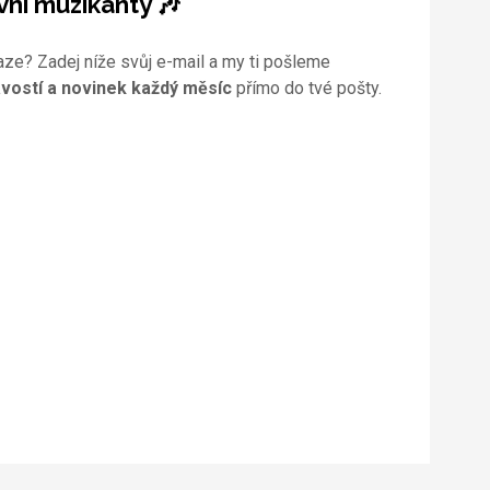
vní muzikanty 🎶
aze? Zadej níže svůj e-mail a my ti pošleme
vostí a novinek každý měsíc
přímo do tvé pošty.