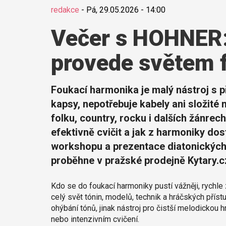
redakce
-
Pá, 29.05.2026 - 14:00
Večer s HOHNER:
provede světem 
Foukací harmonika je malý nástroj s 
kapsy, nepotřebuje kabely ani složité 
folku, country, rocku i dalších žánrec
efektivně cvičit a jak z harmoniky do
workshopu a prezentace diatonickýc
proběhne v pražské prodejně Kytary.c
Kdo se do foukací harmoniky pustí vážněji, rychle
celý svět tónin, modelů, technik a hráčských přís
ohýbání tónů, jinak nástroj pro čistší melodickou 
nebo intenzivním cvičení.