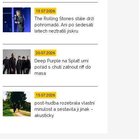
13.07.2026
The Rolling Stones stále drží
pohromadě. Ani po šedesáti
letech neztratili jiskru
20.07.2026
Deep Purple na Splat! umí
pořád s chutí zatnout riff do
masa
15.07.2026
post-hudba rozebrala vlastní
minulost a sestavila ji jinak –
akusticky