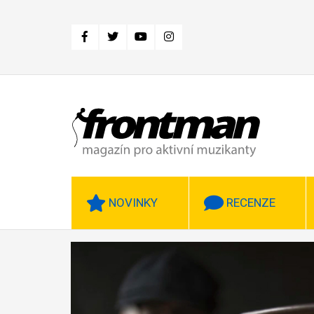
Přejít
k
hlavnímu
obsahu
NOVINKY
RECENZE