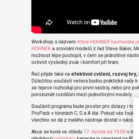
Workshop s názvem
Která HOHNER harmonika je
HOHNER
a srovnání modelů z řad Steve Baker, Ma
možnost lépe pochopit, v čem se jednotlivé nástro
ovlivnit výsledný zvuk i komfort při hraní.
Řeč přijde také na
efektivní cvičení, rozvoj hry
Důležitou součástí večera budou praktické rady k 
se teprve rozhodují pro první nástroj, nebo pro pokr
porozumět rozdílům mezi jednotlivými modely.
Součástí programu bude prostor pro dotazy i to
ProPack v tóninách C, G a A dur. Pokud vás foukací 
všechno se dá z malého nástroje dostat v rukou z
Akce se koná ve středu
17. června od 19:00
v mod
předchozí
registraci
, kapacita je omezená na 80 n