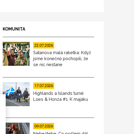
KOMUNITA
22.07.2026
Satanova malá raketka: Když
jsme konečně pochopili, že
se nic nestane
17.07.2026
Highlands a Islands turné
Loes & Honza #1: K majáku
09.07.2026
Nebeztebe: Co pošlem dál